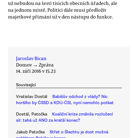
už nebudou na šesti tisících obecních úřadech, ale
na jednom místě. Politici dále musí předložit
majetkové přiznání už v den nástupu do funkce.
Jaroslav Bican
Domov
→
Zpráva
14. září 2016 v 15.23
Související
Vratislav Dostál
Babišův odchod z vlády? Nic
horšího by ČSSD a KDU-ČSL nyní nemohlo potkat
Dostál, Patočka
Koaliční krize změnila rozložení
sil: tahá už ANO za kratší konec?
Jakub Patočka
Střet o Šlachtu je dost možná