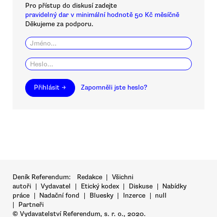
Pro přístup do diskusí zadejte
pravidelný dar v minimální hodnotě 50 Kč měsíčně
Děkujeme za podporu.
Přihlásit →
Zapomněli jste heslo?
Deník Referendum:
Redakce
|
Všichni
autoři
|
Vydavatel
|
Etický kodex
|
Diskuse
|
Nabídky
práce
|
Nadační fond
|
Bluesky
|
Inzerce
|
null
|
Partneři
© Vydavatelství Referendum, s. r. o., 2020.