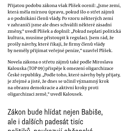
Přijatou podobu zákona však Plíšek ocenil: „Jsme zemí,
která měla mírnou úpravu, pokud šlo o střet zájmů
a o podnikání členů vlády. Po vzoru některých zemí
v zahraničí jsme ale dnes schválili některé zásadní
změny,“ uvedl Plíšek a doplnil: „Pokud neplatí politická
kultura, musíme přistoupit k regulaci. Jsem rád, že
prošly návrhy, které říkají, že firmy členů vlády
by neměly přijímat veřejné peníze,“ uzavřel Plíšek.
Novela zákona o střetu zájmů také podle Miroslava
Kalouska (TOP 09) přispěje k omezení oligarchizace
České republiky. „Podle toho, které návrhy byly přijaty,
je zřejmé a jisté, že dnes se učinil významný krok
na obranu demokracie a aktivní kroky proti
oligarchizaci země,“ uvedl Kalousek.
Zákon bude hlídat nejen Babiše,
ale i dalších padesát tisíc