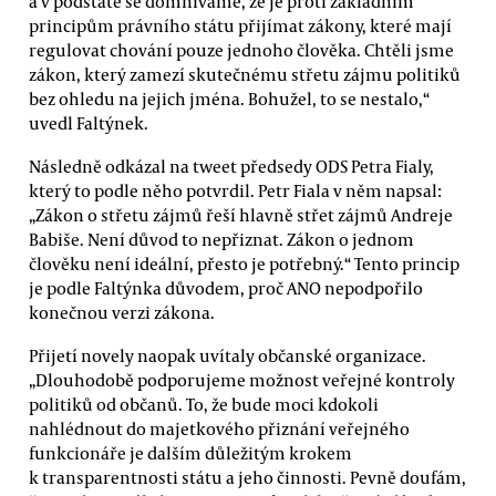
a v podstatě se domníváme, že je proti základním
principům právního státu přijímat zákony, které mají
regulovat chování pouze jednoho člověka. Chtěli jsme
zákon, který zamezí skutečnému střetu zájmu politiků
bez ohledu na jejich jména. Bohužel, to se nestalo,“
uvedl Faltýnek.
Následně odkázal na tweet předsedy ODS Petra Fialy,
který to podle něho potvrdil. Petr Fiala v něm napsal:
„Zákon o střetu zájmů řeší hlavně střet zájmů Andreje
Babiše. Není důvod to nepřiznat. Zákon o jednom
člověku není ideální, přesto je potřebný.“ Tento princip
je podle Faltýnka důvodem, proč ANO nepodpořilo
konečnou verzi zákona.
Přijetí novely naopak uvítaly občanské organizace.
„Dlouhodobě podporujeme možnost veřejné kontroly
politiků od občanů. To, že bude moci kdokoli
nahlédnout do majetkového přiznání veřejného
funkcionáře je dalším důležitým krokem
k transparentnosti státu a jeho činnosti. Pevně doufám,