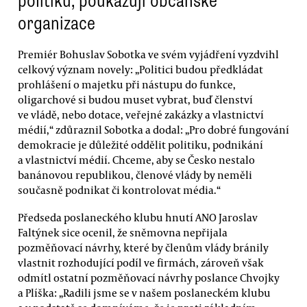
politiků, poukazují občanské
organizace
Premiér Bohuslav Sobotka ve svém vyjádření vyzdvihl
celkový význam novely: „Politici budou předkládat
prohlášení o majetku při nástupu do funkce,
oligarchové si budou muset vybrat, buď členství
ve vládě, nebo dotace, veřejné zakázky a vlastnictví
médií,“ zdůraznil Sobotka a dodal: „Pro dobré fungování
demokracie je důležité oddělit politiku, podnikání
a vlastnictví médií. Chceme, aby se Česko nestalo
banánovou republikou, členové vlády by neměli
současně podnikat či kontrolovat média.“
Předseda poslaneckého klubu hnutí ANO Jaroslav
Faltýnek sice ocenil, že sněmovna nepřijala
pozměňovací návrhy, které by členům vlády bránily
vlastnit rozhodující podíl ve firmách, zároveň však
odmítl ostatní pozměňovací návrhy poslance Chvojky
a Plíška: „Radili jsme se v našem poslaneckém klubu