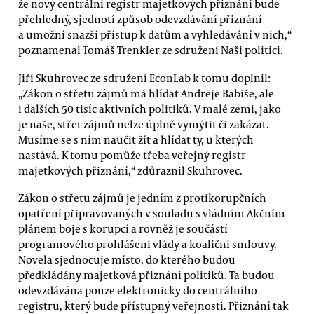
že nový centrální registr majetkových přiznání bude
přehledný, sjednotí způsob odevzdávání přiznání
a umožní snazší přístup k datům a vyhledávání v nich,“
poznamenal Tomáš Trenkler ze sdružení Naši politici.
Jiří Skuhrovec ze sdružení EconLab k tomu doplnil:
„Zákon o střetu zájmů má hlídat Andreje Babiše, ale
i dalších 50 tisíc aktivních politiků. V malé zemi, jako
je naše, střet zájmů nelze úplně vymýtit či zakázat.
Musíme se s ním naučit žít a hlídat ty, u kterých
nastává. K tomu pomůže třeba veřejný registr
majetkových přiznání,“ zdůraznil Skuhrovec.
Zákon o střetu zájmů je jedním z protikorupčních
opatření připravovaných v souladu s vládním Akčním
plánem boje s korupcí a rovněž je součástí
programového prohlášení vlády a koaliční smlouvy.
Novela sjednocuje místo, do kterého budou
předkládány majetková přiznání politiků. Ta budou
odevzdávána pouze elektronicky do centrálního
registru, který bude přístupný veřejnosti. Přiznání tak