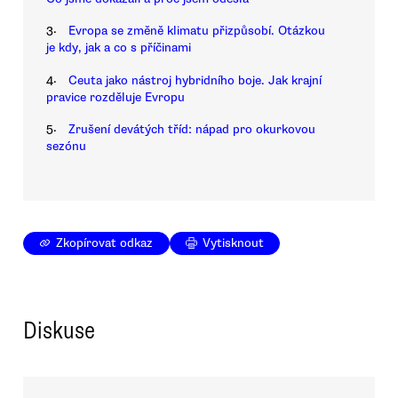
3.
Evropa se změně klimatu přizpůsobí. Otázkou
je kdy, jak a co s příčinami
4.
Ceuta jako nástroj hybridního boje. Jak krajní
pravice rozděluje Evropu
5.
Zrušení devátých tříd: nápad pro okurkovou
sezónu
Zkopírovat odkaz
Vytisknout
Diskuse