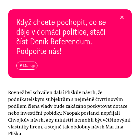
×
Když chcete pochopit, co se
děje v domácí politice, stačí
číst Deník Referendum.
Podpořte nás!
♥ Daruji
Rovněž byl schválen další Plíškův návrh, že
podnikatelským subjektům s nejméně čtvrtinovým
podílem člena vlády bude zakázáno poskytovat dotace
nebo investiční pobídky. Naopak poslanci nepřijali
Chvojkův návrh, aby ministři nemohli být většinovými
vlastníky firem, a stejně tak obdobný návrh Martina
Plíška.