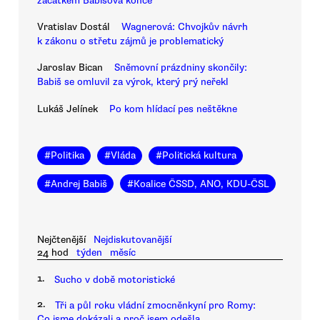
začátkem Babišova konce
Vratislav Dostál
Wagnerová: Chvojkův návrh
k zákonu o střetu zájmů je problematický
Jaroslav Bican
Sněmovní prázdniny skončily:
Babiš se omluvil za výrok, který prý neřekl
Lukáš Jelínek
Po kom hlídací pes neštěkne
#
Politika
#
Vláda
#
Politická kultura
#
Andrej Babiš
#
Koalice ČSSD, ANO, KDU-ČSL
Nejčtenější
Nejdiskutovanější
24 hod
týden
měsíc
1.
Sucho v době motoristické
2.
Tři a půl roku vládní zmocněnkyní pro Romy:
Co jsme dokázali a proč jsem odešla