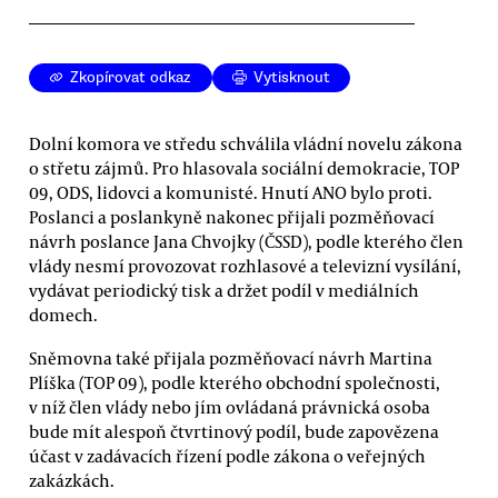
Zkopírovat odkaz
Vytisknout
Dolní komora ve středu schválila vládní novelu zákona
o střetu zájmů. Pro hlasovala sociální demokracie, TOP
09, ODS, lidovci a komunisté. Hnutí ANO bylo proti.
Poslanci a poslankyně nakonec přijali pozměňovací
návrh poslance Jana Chvojky (ČSSD), podle kterého člen
vlády nesmí provozovat rozhlasové a televizní vysílání,
vydávat periodický tisk a držet podíl v mediálních
domech.
Sněmovna také přijala pozměňovací návrh Martina
Plíška (TOP 09), podle kterého obchodní společnosti,
v níž člen vlády nebo jím ovládaná právnická osoba
bude mít alespoň čtvrtinový podíl, bude zapovězena
účast v zadávacích řízení podle zákona o veřejných
zakázkách.