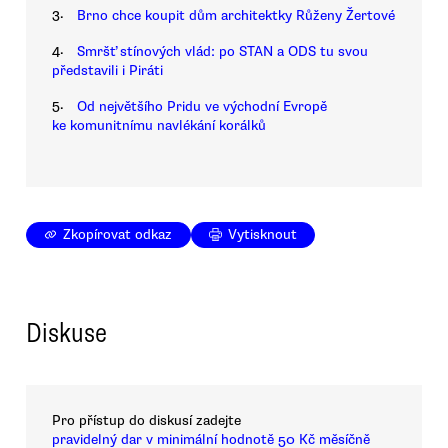
3.
Brno chce koupit dům architektky Růženy Žertové
4.
Smršť stínových vlád: po STAN a ODS tu svou
představili i Piráti
5.
Od největšího Pridu ve východní Evropě
ke komunitnímu navlékání korálků
Zkopírovat odkaz
Vytisknout
Diskuse
Pro přístup do diskusí zadejte
pravidelný dar v minimální hodnotě 50 Kč měsíčně