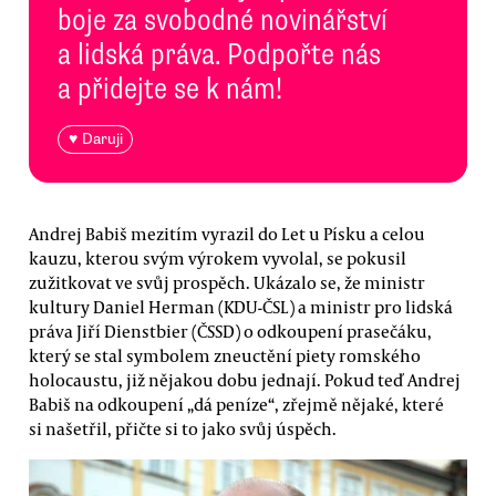
boje za svobodné novinářství
a lidská práva. Podpořte nás
a přidejte se k nám!
♥ Daruji
Andrej Babiš mezitím vyrazil do Let u Písku a celou
kauzu, kterou svým výrokem vyvolal, se pokusil
zužitkovat ve svůj prospěch. Ukázalo se, že ministr
kultury Daniel Herman (KDU-ČSL) a ministr pro lidská
práva Jiří Dienstbier (ČSSD) o odkoupení prasečáku,
který se stal symbolem zneuctění piety romského
holocaustu, již nějakou dobu jednají. Pokud teď Andrej
Babiš na odkoupení „dá peníze“, zřejmě nějaké, které
si našetřil, přičte si to jako svůj úspěch.