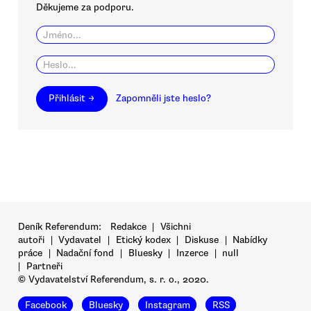
Děkujeme za podporu.
Přihlásit →
Zapomněli jste heslo?
Deník Referendum:
Redakce
|
Všichni
autoři
|
Vydavatel
|
Etický kodex
|
Diskuse
|
Nabídky
práce
|
Nadační fond
|
Bluesky
|
Inzerce
|
null
|
Partneři
© Vydavatelství Referendum, s. r. o., 2020.
Facebook
Bluesky
Instagram
RSS