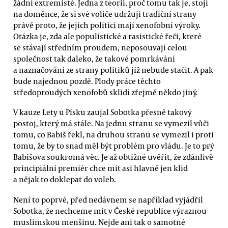
žádní extremisté. Jedna z teorií, proč tomu tak je, stojí
na doměnce, že si své voliče udržují tradiční strany
právě proto, že jejich politici mají xenofobní výroky.
Otázka je, zda ale populistické a rasistické řeči, které
se stávají středním proudem, neposouvají celou
společnost tak daleko, že takové pomrkávání
a naznačování ze strany politiků již nebude stačit. A pak
bude najednou pozdě. Plody práce těchto
středoproudých xenofobů sklidí zřejmě někdo jiný.
V kauze Lety u Písku zaujal Sobotka přesně takový
postoj, který má stále. Na jednu stranu se vymezil vůči
tomu, co Babiš řekl, na druhou stranu se vymezil i proti
tomu, že by to snad měl být problém pro vládu. Je to prý
Babišova soukromá věc. Je až obtížné uvěřit, že zdánlivě
principiální premiér chce mít asi hlavně jen klid
a nějak to doklepat do voleb.
Není to poprvé, před nedávnem se například vyjádřil
Sobotka, že nechceme mít v České republice výraznou
muslimskou menšinu. Nejde ani tak o samotné