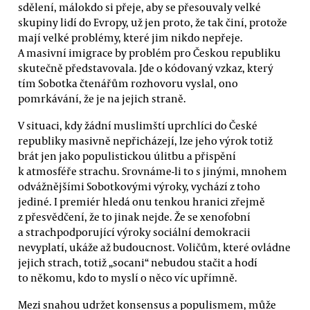
sdělení, málokdo si přeje, aby se přesouvaly velké
skupiny lidí do Evropy, už jen proto, že tak činí, protože
mají velké problémy, které jim nikdo nepřeje.
A masivní imigrace by problém pro Českou republiku
skutečně představovala. Jde o kódovaný vzkaz, který
tím Sobotka čtenářům rozhovoru vyslal, ono
pomrkávání, že je na jejich straně.
V situaci, kdy žádní muslimští uprchlíci do České
republiky masivně nepřicházejí, lze jeho výrok totiž
brát jen jako populistickou úlitbu a přispění
k atmosféře strachu. Srovnáme-li to s jinými, mnohem
odvážnějšími Sobotkovými výroky, vychází z toho
jediné. I premiér hledá onu tenkou hranici zřejmě
z přesvědčení, že to jinak nejde. Že se xenofobní
a strachpodporující výroky sociální demokracii
nevyplatí, ukáže až budoucnost. Voličům, které ovládne
jejich strach, totiž „socani“ nebudou stačit a hodí
to někomu, kdo to myslí o něco víc upřímně.
Mezi snahou udržet konsensus a populismem, může