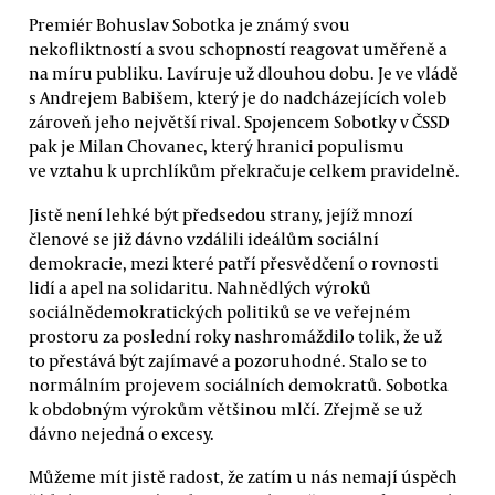
Premiér Bohuslav Sobotka je známý svou
nekofliktností a svou schopností reagovat uměřeně a
na míru publiku. Lavíruje už dlouhou dobu. Je ve vládě
s Andrejem Babišem, který je do nadcházejících voleb
zároveň jeho největší rival. Spojencem Sobotky v ČSSD
pak je Milan Chovanec, který hranici populismu
ve vztahu k uprchlíkům překračuje celkem pravidelně.
Jistě není lehké být předsedou strany, jejíž mnozí
členové se již dávno vzdálili ideálům sociální
demokracie, mezi které patří přesvědčení o rovnosti
lidí a apel na solidaritu. Nahnědlých výroků
sociálnědemokratických politiků se ve veřejném
prostoru za poslední roky nashromáždilo tolik, že už
to přestává být zajímavé a pozoruhodné. Stalo se to
normálním projevem sociálních demokratů. Sobotka
k obdobným výrokům většinou mlčí. Zřejmě se už
dávno nejedná o excesy.
Můžeme mít jistě radost, že zatím u nás nemají úspěch