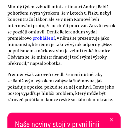
Minulý týden vzbudil ministr financí Andrej Babiš
pohoršení svým výrokem, že v Letech u Písku nebyl
koncentrační tábor, ale že v něm Romové byli
internováni proto, že nechtěli pracovat. Za svůj výrok
se později omluvil. Deník Referendum vydal
premiérovo
prohlášení
, v němž se prezentuje jako
humanista, kterému je takový výrok odporný. „Mezi
populismem a náckovstvím je velmi tenká hranice.
Obávám se, že ministr financí ji teď svými výroky
překročil,“ napsal Sobotka.
Premiér však zároveň uvedl, že není nutné, aby
se Babišovým výrokem zabývala Sněmovna, jak
požaduje opozice, pokud se za něj omluví. Tento jeho
postoj vyjadřuje hlubší problém, který může být
zároveň počátkem konce české sociální demokracie.
×
Naše noviny stojí v první linii