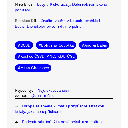
Míra Brož
Lety u Písku 2015. Další rok romského
ponížení
Redakce DR
Zruším vepřín v Letech, prohlásil
Babiš. Dienstbier přitom dávno jedná
#
ČSSD
#
Bohuslav Sobotka
#
Andrej Babiš
#
Koalice ČSSD, ANO, KDU-ČSL
#
Milan Chovanec
Nejčtenější
Nejdiskutovanější
24 hod
týden
měsíc
1.
Evropa se změně klimatu přizpůsobí. Otázkou
je kdy, jak a co s příčinami
2.
Padesát odstínů lži a nová nekulturní politika