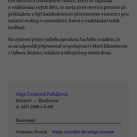
Pro aktivní a uvědomělé rodiče, kteří se zajímají
o vzdělávání svých dětí, se zcela jistě otevírá prostor jít
příkladem a být každodenním přirozeným vzorem i pro
ostatní rodiny v sousedství, které o vzdělávání tolik
nedbají.
Na výslovné přání radního Jaroslava Suchého uvádíme, že
se na odpovědi připravoval ve spolupráci s Marií Klusoňovou
z Odboru školství, mládeže a tělovýchovy města Brna.
Olga Čonková Polláková
Domov
→
Rozhovor
4. září 2016 v 6.00
Související
Vratislav Dostál
Vláda schválila Strategii romské