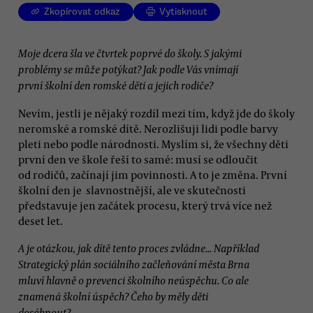
Zkopírovat odkaz
Vytisknout
Moje dcera šla ve čtvrtek poprvé do školy. S jakými
problémy se může potýkat? Jak podle Vás vnímají
první školní den romské děti a jejich rodiče?
Nevím, jestli je nějaký rozdíl mezi tím, když jde do školy
neromské a romské dítě. Nerozlišuji lidi podle barvy
pleti nebo podle národnosti. Myslím si, že všechny děti
první den ve škole řeší to samé: musí se odloučit
od rodičů, začínají jim povinnosti. A to je změna. První
školní den je slavnostnější, ale ve skutečnosti
představuje jen začátek procesu, který trvá více než
deset let.
A je otázkou, jak dítě tento proces zvládne... Například
Strategický plán sociálního začleňování města Brna
mluví hlavně o prevenci školního neúspěchu. Co ale
znamená školní úspěch? Čeho by měly děti
dosáhnout?