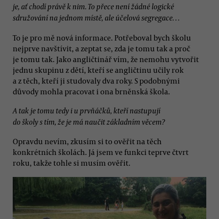
je, ať chodí právě k nim. To přece není žádné logické
sdružování na jednom místě, ale účelová segregace…
To je pro mě nová informace. Potřeboval bych školu
nejprve navštívit, a zeptat se, zda je tomu tak a proč
je tomu tak. Jako angličtinář vím, že nemohu vytvořit
jednu skupinu z dětí, kteří se angličtinu učily rok
a z těch, kteří ji studovaly dva roky. S podobnými
důvody mohla pracovat i ona brněnská škola.
A tak je tomu tedy i u prvňáčků, kteří nastupují
do školy s tím, že je má naučit základním věcem?
Opravdu nevím, zkusím si to ověřit na těch
konkrétních školách. Já jsem ve funkci teprve čtvrt
roku, takže tohle si musím ověřit.