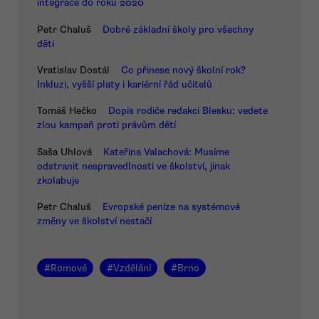
integrace do roku 2020
Petr Chaluš
Dobré základní školy pro všechny
děti
Vratislav Dostál
Co přinese nový školní rok?
Inkluzi, vyšší platy i kariérní řád učitelů
Tomáš Hečko
Dopis rodiče redakci Blesku: vedete
zlou kampaň proti právům dětí
Saša Uhlová
Kateřina Valachová: Musíme
odstranit nespravedlnosti ve školství, jinak
zkolabuje
Petr Chaluš
Evropské peníze na systémové
změny ve školství nestačí
#
Romové
#
Vzdělání
#
Brno