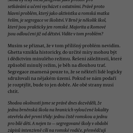
setkávání a učení vycházet s ostatními. Právě proto
hlavní problém, který jako aktivistka a romská matka
řeším, je segregace ve školství. V Brně je několik škol,
které jsou prakticky jen romské. Majorita a Romové
jsou odloučeni již od dětství. Vidíte v tom problém?
Musím se přiznat, že v tom přílišný problém nevidím.
Ghetta vznikla historicky, do určité míry mohou být
i dědictvím minulého režimu. Řešení záležitostí, které
způsobil minulý režim, je běh na dlouhou trať.
Segregace znamená pouze to, že se někteří lidé logicky
sdružovali na nějakém území. Pokud se nám podaří
je rozptýlit, bude to jen dobře. Ale obě strany musí
chtít.
Shodou okolností jsme se právě dnes dozvěděli, že
jedna brněnská škola na hranicích vyloučené lokality
otevřela dvě první třídy: jednu čistě romskou a jednu
pro bílé děti. A nejen to — segregované školy v období
zápisů intenzivně cílí na romské rodiče, přesvědčují