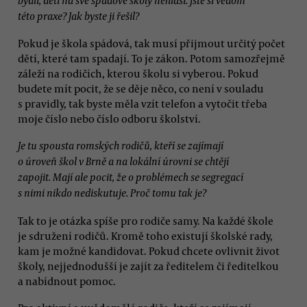
této praxe? Jak byste ji řešil?
Pokud je škola spádová, tak musí přijmout určitý počet
dětí, které tam spadají. To je zákon. Potom samozřejmě
záleží na rodičích, kterou školu si vyberou. Pokud
budete mít pocit, že se děje něco, co není v souladu
s pravidly, tak byste měla vzít telefon a vytočit třeba
moje číslo nebo číslo odboru školství.
Je tu spousta romských rodičů, kteří se zajímají
o úroveň škol v Brně a na lokální úrovni se chtějí
zapojit. Mají ale pocit, že o problémech se segregací
s nimi nikdo nediskutuje. Proč tomu tak je?
Tak to je otázka spíše pro rodiče samy. Na každé škole
je sdružení rodičů. Kromě toho existují školské rady,
kam je možné kandidovat. Pokud chcete ovlivnit život
školy, nejjednodušší je zajít za ředitelem či ředitelkou
a nabídnout pomoc.