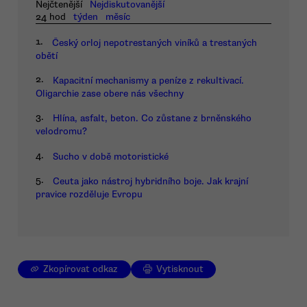
Nejčtenější
Nejdiskutovanější
24 hod
týden
měsíc
1.
Český orloj nepotrestaných viníků a trestaných
obětí
2.
Kapacitní mechanismy a peníze z rekultivací.
Oligarchie zase obere nás všechny
3.
Hlína, asfalt, beton. Co zůstane z brněnského
velodromu?
4.
Sucho v době motoristické
5.
Ceuta jako nástroj hybridního boje. Jak krajní
pravice rozděluje Evropu
Zkopírovat odkaz
Vytisknout