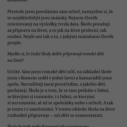
Přestože jsem povoláním sám učitel, nemyslím si, že
to nejdůležitější jsou známky. Nejsem člověk
orientovaný na výsledky, tvrdá data. Školu považuji
za přípravu na život, a to jak na život profesní, tak
osobní. Nejde ani tak o to, s jakými známkami člověk
projde.
Myslíte si, že české školy dobře připravují romské děti
na život?
Určitě. Sám jsem romské děti učil, na základní škole
jsem s Romem seděl v jedné lavici a kamarádili jsme
spolu. Nerozlišuji mezi prostředím, z jakého děti
pocházejí. Škola je o tom, že se tam potkáte s lidmi,
se kterými si rozumíte, i s lidmi, se kterými
si nerozumíte, ať už se spolužáky nebo s učiteli. A tak
je tomu i v zaměstnání. V tomto ohledu škola na život
rozhodně připravuje — učí děti se osamostatnit.
Škola by tedy měla fungovat jako prostor pro