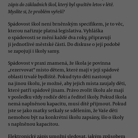
zápis do základních škol, který byl spuštěn letos v létě.
Myslíte si, že problém vyřeší?
Spádovost škol není brněnským specifikem, je to věc,
kterou nařizuje platná legislativa. Vyhláška
o spádovosti se mění každé dva roky, připravují
ji jednotlivé městské části. Do diskuse o její podobě
se zapojují i školy samy.
Spádovost v praxi znamená, že škola je povinna
„rezervovat“ místo dětem, které mají v její spádové
oblasti trvalé bydliště. Pokud tyto děti nastoupí
na jinou školu, je možné, aby jejich místa zaujaly děti,
které patří spádově jinam. Právo zvolit školu ale mají
v posledku vždy rodiče dětí a ředitel školy. Pokud škola
nemá naplněnou kapacitu, musí dítě přijmout. Pokud
jste se jako matky setkaly se sdělením, že Vaše děti
nemohou být na konkrétní školu zapsány, šlo o školy
s naplněnou kapacitou.
Elektronický zápis umožní sledovat, jakým způsobem