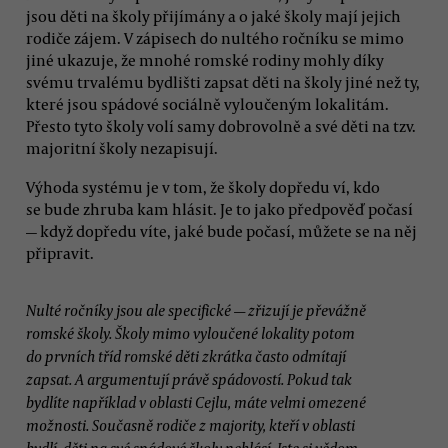
jsou děti na školy přijímány a o jaké školy mají jejich
rodiče zájem. V zápisech do nultého ročníku se mimo
jiné ukazuje, že mnohé romské rodiny mohly díky
svému trvalému bydlišti zapsat děti na školy jiné než ty,
které jsou spádové sociálně vyloučeným lokalitám.
Přesto tyto školy volí samy dobrovolně a své děti na tzv.
majoritní školy nezapisují.
Výhoda systému je v tom, že školy dopředu ví, kdo
se bude zhruba kam hlásit. Je to jako předpověď počasí
— když dopředu víte, jaké bude počasí, můžete se na něj
připravit.
Nulté ročníky jsou ale specifické — zřizují je převážně
romské školy. Školy mimo vyloučené lokality potom
do prvních tříd romské děti zkrátka často odmítají
zapsat. A argumentují právě spádovostí. Pokud tak
bydlíte například v oblasti Cejlu, máte velmi omezené
možnosti. Současně rodiče z majority, kteří v oblasti
bydlí, děti na své spádové školy nehlásí. Jste si vědom