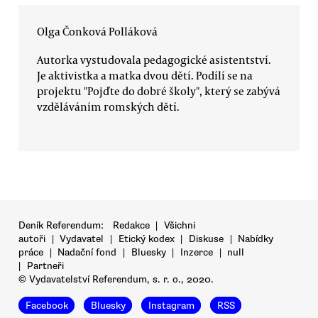
Olga Čonková Polláková
Autorka vystudovala pedagogické asistentství.
Je aktivistka a matka dvou dětí. Podílí se na
projektu "Pojďte do dobré školy", který se zabývá
vzděláváním romských dětí.
Deník Referendum:
Redakce
|
Všichni
autoři
|
Vydavatel
|
Etický kodex
|
Diskuse
|
Nabídky
práce
|
Nadační fond
|
Bluesky
|
Inzerce
|
null
|
Partneři
© Vydavatelství Referendum, s. r. o., 2020.
Facebook
Bluesky
Instagram
RSS