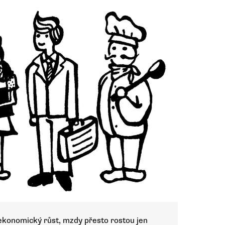
ý ekonomický růst, mzdy přesto rostou jen