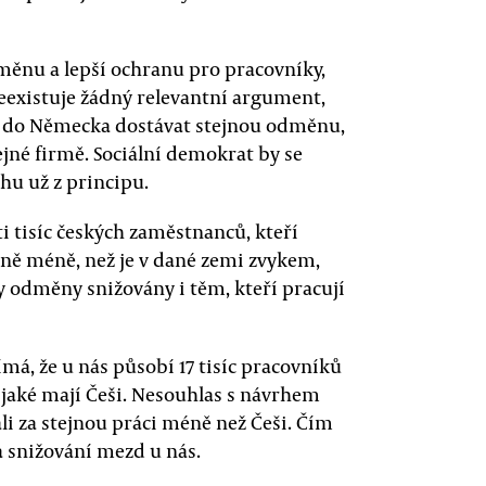
měnu a lepší ochranu pro pracovníky,
Neexistuje žádný relevantní argument,
ý do Německa dostávat stejnou odměnu,
jné firmě. Sociální demokrat by se
hu už z principu.
i tisíc českých zaměstnanců, kteří
azně méně, než je v dané zemi zvykem,
ly odměny snižovány i těm, kteří pracují
á, že u nás působí 17 tisíc pracovníků
ž jaké mají Češi. Nesouhlas s návrhem
i za stejnou práci méně než Češi. Čím
na snižování mezd u nás.