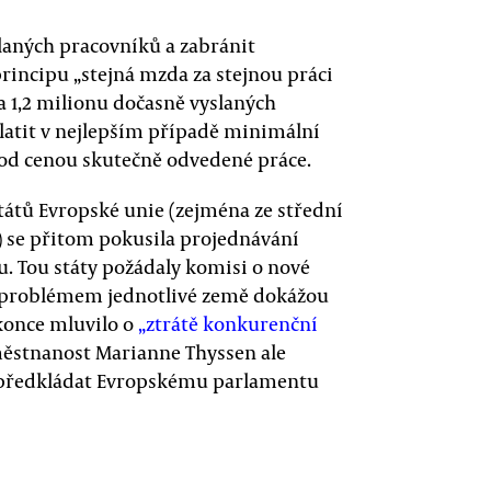
laných pracovníků a zabránit
rincipu „stejná mzda za stejnou práci
a 1,2 milionu dočasně vyslaných
latit v nejlepším případě minimální
od cenou skutečně odvedené práce.
tátů Evropské unie (zejména ze střední
) se přitom pokusila projednávání
. Tou státy požádaly komisi o nové
o problémem jednotlivé země dokážou
konce mluvilo o
„ztrátě konkurenční
aměstnanost Marianne Thyssen ale
 předkládat Evropskému parlamentu