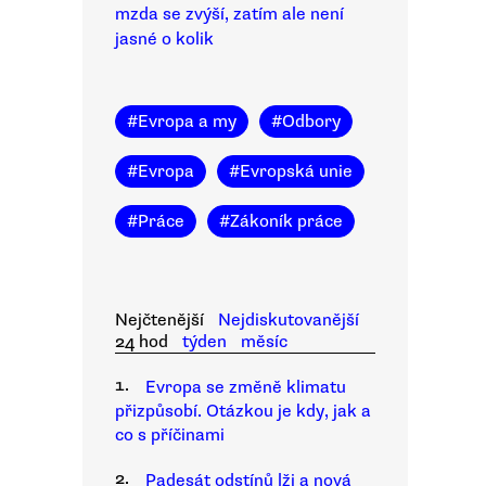
mzda se zvýší, zatím ale není
jasné o kolik
#
Evropa a my
#
Odbory
#
Evropa
#
Evropská unie
#
Práce
#
Zákoník práce
Nejčtenější
Nejdiskutovanější
24 hod
týden
měsíc
1.
Evropa se změně klimatu
přizpůsobí. Otázkou je kdy, jak a
co s příčinami
2.
Padesát odstínů lži a nová