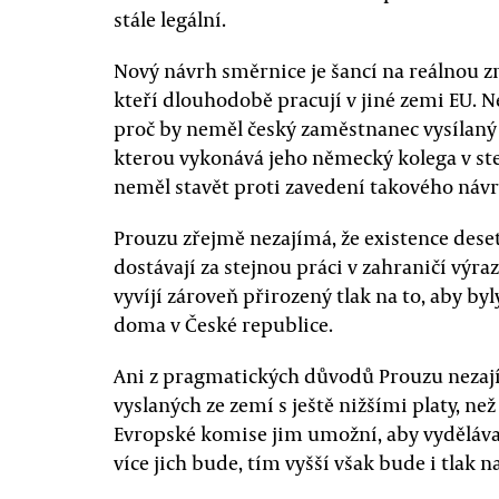
stále legální.
Nový návrh směrnice je šancí na reálnou z
kteří dlouhodobě pracují v jiné zemi EU. 
proč by neměl český zaměstnanec vysílan
kterou vykonává jeho německý kolega v ste
neměl stavět proti zavedení takového návr
Prouzu zřejmě nezajímá, že existence deset
dostávají za stejnou práci v zahraničí výr
vyvíjí zároveň přirozený tlak na to, aby by
doma v České republice.
Ani z pragmatických důvodů Prouzu nezajím
vyslaných ze zemí s ještě nižšími platy, ne
Evropské komise jim umožní, aby vydělával
více jich bude, tím vyšší však bude i tlak 