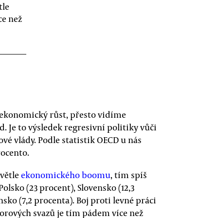
tle
ce než
ý ekonomický růst, přesto vidíme
 Je to výsledek regresivní politiky vůči
é vlády. Podle statistik OECD u nás
rocento.
světle
ekonomického boomu
, tím spíš
lsko (23 procent), Slovensko (12,3
sko (7,2 procenta). Boj proti levné práci
rových svazů je tím pádem více než