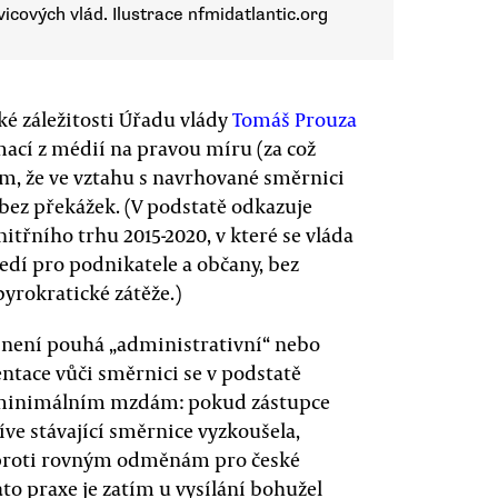
vicových vlád. Ilustrace nfmidatlantic.org
ké záležitosti Úřadu vlády
Tomáš Prouza
cí z médií na pravou míru (za což
om, že ve vztahu s navrhované směrnici
 bez překážek. (V podstatě odkazuje
itřního trhu 2015-2020, v které se vláda
ředí pro podnikatele a občany, bez
yrokratické zátěže.)
 není pouhá „administrativní“ nebo
ntace vůči směrnici se v podstatě
 minimálním mzdám: pokud zástupce
íve stávající směrnice vyzkoušela,
ou proti rovným odměnám pro české
to praxe je zatím u vysílání bohužel