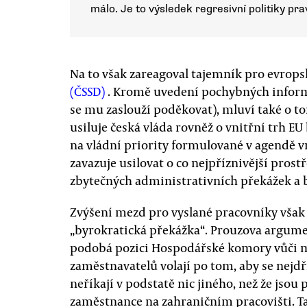
málo. Je to výsledek regresivní politiky pra
Na to však zareagoval tajemník pro evrops
(ČSSD)
. Kromě uvedení pochybných informa
se mu zaslouží poděkovat), mluví také o t
usiluje česká vláda rovněž o vnitřní trh EU
na vládní priority formulované v agendě vn
zavazuje usilovat o co nejpříznivější prost
zbytečných administrativních překážek a b
Zvýšení mezd pro vyslané pracovníky však
„byrokratická překážka“. Prouzova argume
podobá pozici Hospodářské komory vůči
zaměstnavatelů volají po tom, aby se nejdř
neříkají v podstatě nic jiného, než že js
zaměstnance na zahraničním pracovišti. Ta