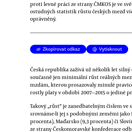
proti levné práci ze strany ČMKOS je ve svě
ostudných statistik růstu českých mezd ví
oprávněný.
Zkopírovat odkaz
Vytisknout
Česká republika zažívá už několik let siln
současně jen minimální růst reálných mezd.
mzdám, kterou prosazovaly minulé pravicov
rostly platy v období 2007—2015 o jediné p
Takový „růst“ je zanedbatelným číslem ve 
srovnáme-li jej s podobnými zeměmi jako Po
procenta), Maďarsko (9,3 procenta) či Slovin
ze strany Českomoravské konfederace odbo