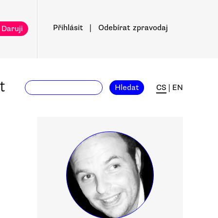
Přihlásit
|
Odebírat
zpravodaj
 Daruji
t
Hledat
CS
|
EN