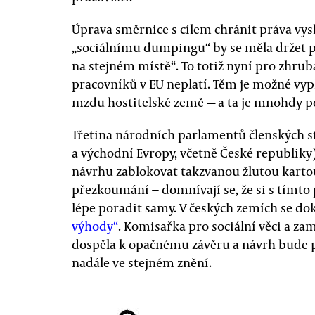
Úprava směrnice s cílem chránit práva vys
„sociálnímu dumpingu“ by se měla držet p
na stejném místě“. To totiž nyní pro zhrub
pracovníků v EU neplatí. Těm je možné vyp
mzdu hostitelské země — a ta je mnohdy p
Třetina národních parlamentů členských s
a východní Evropy, včetně České republiky
návrhu zablokovat takzvanou žlutou kartou
přezkoumání − domnívají se, že si s tímt
lépe poradit samy. V českých zemích se do
výhody“
. Komisařka pro sociální věci a z
dospěla k opačnému závěru a návrh bude
nadále ve stejném znění.