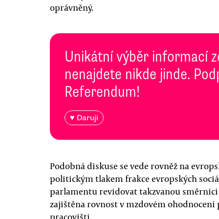
oprávněný.
Unikátní výběr informací z
nenajdete nikde jinde. Pod
Referendum!
♥ Daruji
Podobná diskuse se vede rovněž na evrops
politickým tlakem frakce evropských soc
parlamentu revidovat takzvanou směrnici o
zajištěna rovnost v mzdovém ohodnocení 
pracovišti.