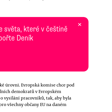
×
e světa, které v češtině
pořte Deník
ké úrovni. Evropská komise chce pod
iálních demokratů v Evropském
 vysílání pracovníků, tak, aby byla
pro všechny občany EU na daném