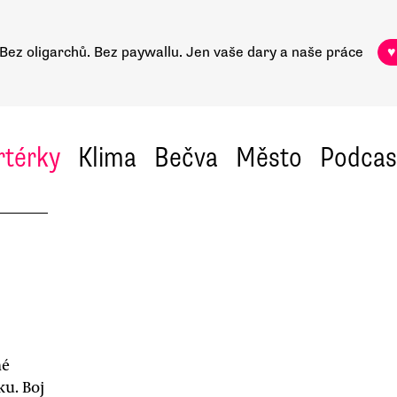
Bez oligarchů. Bez paywallu.
Jen vaše dary a naše práce
♥
rtérky
Klima
Bečva
Město
Podcas
né
u. Boj