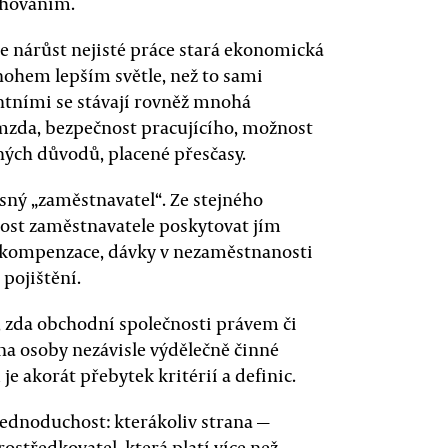
chováním.
nárůst nejisté práce stará ekonomická
ohem lepším světle, než to sami
antními se stávají rovněž mnohá
mzda, bezpečnost pracujícího, možnost
ných důvodů, placené přesčasy.
asný „zaměstnavatel“. Ze stejného
ost zaměstnavatele poskytovat jím
í, kompenzace, dávky v nezaměstnanosti
pojištění.
, zda obchodní společnosti právem či
na osoby nezávisle výdělečně činné
e akorát přebytek kritérií a definic.
ednoduchost: kterákoliv strana —
rostředkovatel, která platí více než