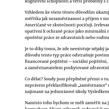
kognitivní schopnosti a větší problémy s 
Vzhledem ke všem těmto důvodům ukazuje 
měřítka jak nezaměstnanost a příjem v mn
Američané ve skutečnosti pociťují. Irelev
opatření k ochraně práce jako minimální 
opuštění práce ze zdravotních nebo rodin
Je to díky tomu, že zde neexistuje nějaký j
důvodu tento typ práce odstraňuje povinn
financované pojištění — sociální pojištěn
a zaměstnavatelem poskytované zdravotní 
Co dělat? Soudy jsou přeplněné přemi o to
neprávem překlasifikovali „zaměstnance“ 
najímané na jednorázové úkoly. Výsledkem j
Namísto toho bychom se měli zaměřit na j
kontrahent, klient, zákazník, jednatel či zp