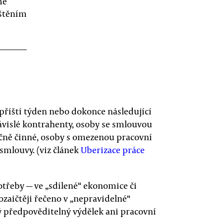
me
ištěním
í příští týden nebo dokonce následující
ávislé kontrahenty, osoby se smlouvou
čně činné, osoby s omezenou pracovní
 smlouvy. (viz článek
Uberizace práce
otřeby — ve „sdílené“ ekonomice či
zaičtěji řečeno v „nepravidelné“
ný předpověditelný výdělek ani pracovní