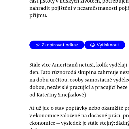
část jistoty v lidských životech, potřebuje
nahradit pojištění v nezaměstnanosti poj
příjmu.
Zkopírovat odkaz
Vytisknout
Stále více Američanů netuší, kolik vydělaj
den. Tato různorodá skupina zahrnuje nez
na dobu určitou, osoby samostatně výděle
dobou, nezávislé pracující a pracující beze
od Kateřiny Smejkalové)
Ať už jde o stav poptávky nebo okamžité p
v ekonomice založené na dočasné práci, pro
ekonomice — výsledek je stále stejný: žád