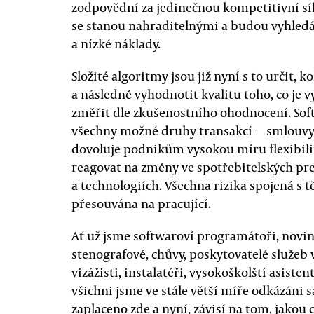
zodpovědní za jedinečnou kompetitivní sí
se stanou nahraditelnými a budou vyhledá
a nízké náklady.
Složité algoritmy jsou již nyní s to určit, k
a následně vyhodnotit kvalitu toho, co je 
změřit dle zkušenostního ohodnocení. So
všechny možné druhy transakcí — smlouvy, 
dovoluje podnikům vysokou míru flexibili
reagovat na změny ve spotřebitelských pre
a technologiích. Všechna rizika spojená s
přesouvána na pracující.
Ať už jsme softwaroví programátoři, noviná
stenografové, chůvy, poskytovatelé služeb 
vizážisti, instalatéři, vysokoškolští asist
všichni jsme ve stále větší míře odkázáni 
zaplaceno zde a nyní, závisí na tom, jakou