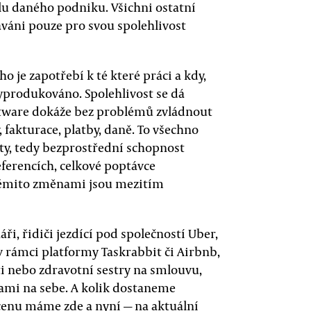
lu daného podniku. Všichni ostatní
váni pouze pro svou spolehlivost
oho je zapotřebí k té které práci a kdy,
vyprodukováno. Spolehlivost se dá
ftware dokáže bez problémů zvládnout
fakturace, platby, daně. To všechno
ty, tedy bezprostřední schopnost
ferencích, celkové poptávce
 těmito změnami jsou mezitím
ři, řidiči jezdící pod společností Uber,
v rámci platformy Taskrabbit či Airbnb,
enti nebo zdravotní sestry na smlouvu,
sami na sebe. A kolik dostaneme
 cenu máme zde a nyní — na aktuální