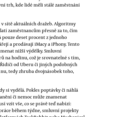
vní trh, kde lidé měli stálé zaměstnání
 v sítě aktuálních dražeb. Algoritmy
latí zaměstnancům přesně za to, čím
á pouze deset procent z jednoho
řejí a prodávají iMacy a iPhony. Tento
menat nižší výdělky. Smluvní
rů na hodinu, což je srovnatelné s tím,
. Řidiči od Uberu či jiných podobných
dinu, tedy zhruba dvojnásobek toho,
dy si vydělá. Pokles poptávky či náhlá
ranění či nemoc může znamenat
í vzít vše, co se právě teď nabízí:
á práce během týdne, smluvní projekty