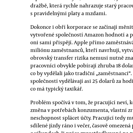
dražbě, která rychle nahrazuje starý praco
s pravidelnými platy a mzdami.
Dokonce i obří korporace se začínají měnit
vytvořené společností Amazon hodnotí a p
oni sami přispějí. Apple přímo zaměstnáv
miliónu zaměstnanců, kteří navrhují, vytvá
obrovský transfer rizika nemusí nutně zna
pracovníci obvykle pobírají zhruba 18 dola
co by vydělali jako tradiční „zaměstnanci“
společností vydělávají asi 25 dolarů za ho
co má typický taxikář.
Problém spočívá v tom, že pracující neví, k
změna v potřebách konzumenta, vlastní z
neschopnost splácet účty. Pracující tedy mus
sdílené jízdy ráno i večer, časově omezen