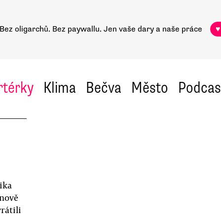
Bez oligarchů. Bez paywallu.
Jen vaše dary a naše práce
♥
rtérky
Klima
Bečva
Město
Podcas
ika
onově
rátili