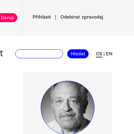
Přihlásit
|
Odebírat
zpravodaj
 Daruji
t
Hledat
CS
|
EN