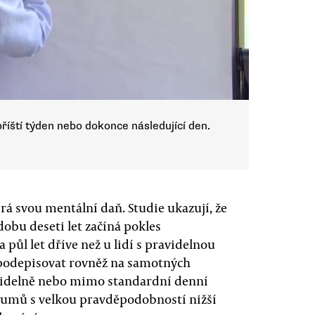
příští týden nebo dokonce následující den.
rá svou mentální daň. Studie ukazují, že
obu deseti let začíná pokles
 půl let dříve než u lidí s pravidelnou
 podepisovat rovněž na samotných
ravidelně nebo mimo standardní denní
kumů s velkou pravděpodobností nižší