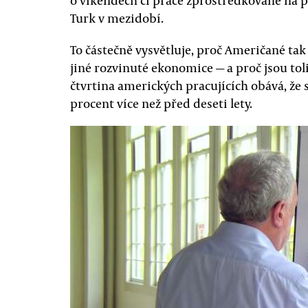
o víkendech či práce zprostředkované na 
Turk v mezidobí.
To částečně vysvětluje, proč Američané tak 
jiné rozvinuté ekonomice — a proč jsou tol
čtvrtina amerických pracujících obává, že si
procent více než před deseti lety.