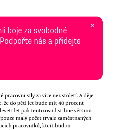
×
inii boje za svobodné
 Podpořte nás a přidejte
pracovní síly za více než století. A děje
, že do pěti let bude mít 40 procent
deseti let pak tento osud stihne většinu
ře pouze malý počet trvale zaměstnaných
ucích pracovníků, kteří budou