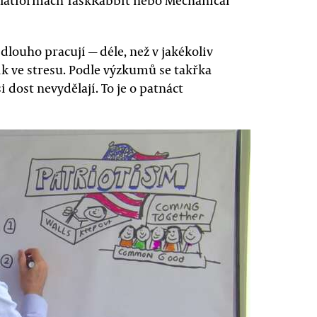
platformách TaskRabbit nebo Mechanical
dlouho pracují — déle, než v jakékoliv
ik ve stresu. Podle výzkumů se takřka
 dost nevydělají. To je o patnáct