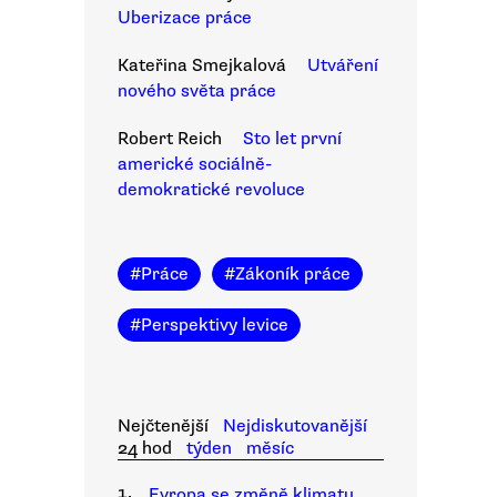
Uberizace práce
Kateřina Smejkalová
Utváření
nového světa práce
Robert Reich
Sto let první
americké sociálně-
demokratické revoluce
#
Práce
#
Zákoník práce
#
Perspektivy levice
Nejčtenější
Nejdiskutovanější
24 hod
týden
měsíc
1.
Evropa se změně klimatu