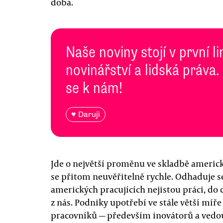
doba.
Naše noviny stojí v první l
novinářství a lidská práva.
se k nám!
♥ Daruji
Jde o největší proměnu ve skladbě americké 
se přitom neuvěřitelně rychle. Odhaduje se
amerických pracujících nejistou práci, do 
z nás. Podniky upotřebí ve stále větší mí
pracovníků — především inovátorů a vedo