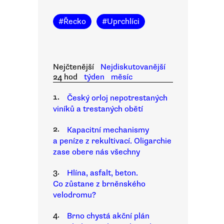
#
Řecko
#
Uprchlíci
Nejčtenější
Nejdiskutovanější
24 hod
týden
měsíc
1.
Český orloj nepotrestaných
viníků a trestaných obětí
2.
Kapacitní mechanismy
a peníze z rekultivací. Oligarchie
zase obere nás všechny
3.
Hlína, asfalt, beton.
Co zůstane z brněnského
velodromu?
4.
Brno chystá akční plán