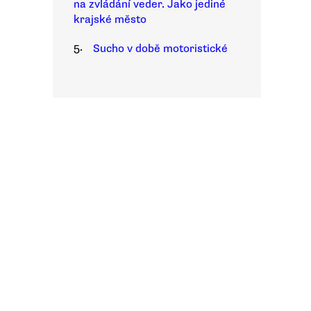
na zvládání veder. Jako jediné
krajské město
5.
Sucho v době motoristické