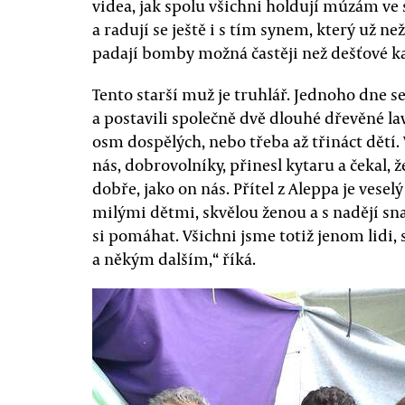
videa, jak spolu všichni holdují múzám ve 
a radují se ještě i s tím synem, který už ne
padají bomby možná častěji než dešťové k
Tento starší muž je truhlář. Jednoho dne s
a postavili společně dvě dlouhé dřevěné lav
osm dospělých, nebo třeba až třináct dětí. V
nás, dobrovolníky, přinesl kytaru a čekal,
dobře, jako on nás. Přítel z Aleppa je ve
milými dětmi, skvělou ženou a s nadějí s
si pomáhat. Všichni jsme totiž jenom lidi,
a někým dalším,“ říká.