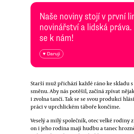
Naše noviny stojí v první l
novinářství a lidská práva.
se k nám!
♥ Daruji
Starší muž přichází každé ráno ke skladu 
směnu. Aby nás potěšil, začíná zpívat něj
i zvolna tančí. Tak se se svou produkcí hlá
práci v uprchlickém táboře končíme.
Veselý a milý společník, otec velké rodiny 
on i jeho rodina mají hudbu a tanec hrozn