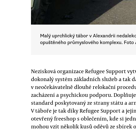
Malý uprchlický tábor v Alexandrii nedalek
opuštěného průmyslového komplexu. Foto
Nezisková organizace Refugee Support vytv
dokonalý systém základních služeb a tak 
v neočekávatelně dlouhé relokační procedu
zacházení a psychickou podporu. Doplňuje 
standard poskytovaný ze strany státu a arm
V táboře je tak díky Refugee Support a je
otevřený freeshop s oblečením, kde si jedn
mohou vzít několik kusů oděvů ze sbírek od