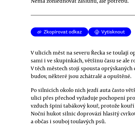
Nemá zohledňovat zásluhu, ale potřebu.
Zkopírovat odkaz
Vytisknout
V ulicích měst na severu Řecka se toulají o
sami i ve skupinkách, většinu času se ale 
V těch městech stojí spousta oprýskaných
budov, některé jsou zchátralé a opuštěné.
Po silnicích okolo nich jezdí auta často vě
ulici přes přechod vyžaduje pochopení pro
vzduch špiní tabákový kouř, protože kouří
Noční hukot silnic doprovází hlasitý cvrk
a občas i souboj toulavých psů.