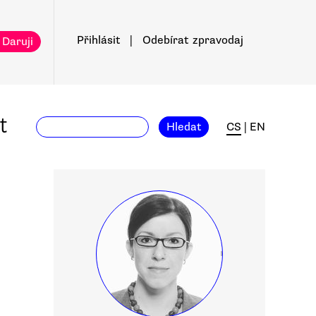
Přihlásit
|
Odebírat
zpravodaj
 Daruji
t
Hledat
CS
|
EN