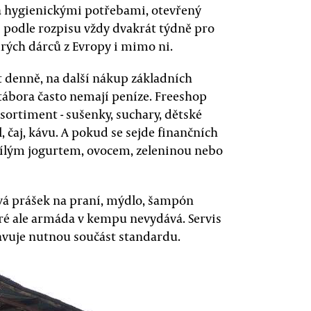
 a hygienickými potřebami, otevřený
 podle rozpisu vždy dvakrát týdně pro
drých dárců z Evropy i mimo ni.
 denně, na další nákup základních
tábora často nemají peníze. Freeshop
sortiment - sušenky, suchary, dětské
l, čaj, kávu. A pokud se sejde finančních
 bílým jogurtem, ovocem, zeleninou nebo
ává prášek na praní, mýdlo, šampón
teré ale armáda v kempu nevydává. Servis
avuje nutnou součást standardu.