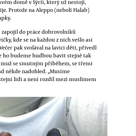
svém domě v Sýrii, který už nestojí,
žije. Protože na Aleppo (neboli Halab)
apky.
e zapojil do práce dobrovolníků
ičky, kde se na každou z nich vešlo asi
ečer pak svolával na lavici děti, přivedl
 že ho budeme hudbou bavit stejně tak
selý muž se smutným příběhem, se třemi
nad někde nadohled. „Musíme
 stejní lidi a není rozdíl mezi muslimem