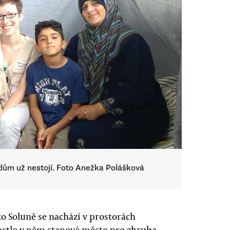
 dům už nestojí. Foto Anežka Polášková
ko Soluně se nachází v prostorách
stlo v něm stanové město pro zhruba