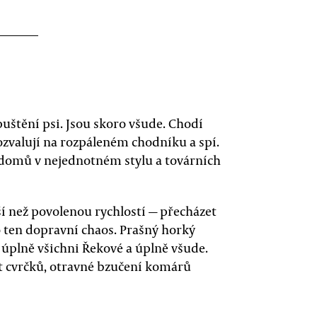
puštění psi. Jsou skoro všude. Chodí
rozvalují na rozpáleném chodníku a spí.
 domů v nejednotném stylu a továrních
tší než povolenou rychlostí — přecházet
 ten dopravní chaos. Prašný horký
 úplně všichni Řekové a úplně všude.
ot cvrčků, otravné bzučení komárů