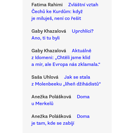
Fatima Rahimi
Zvláštní vztah
Čechů ke Kurdům: když
je miluješ, není co řešit
Gaby Khazalová
Uprchlíci?
Ano, ti tu byli
Gaby Khazalová
Aktuálně
z Idomeni: „Chtěli jsme klid
a mír, ale Evropa nás zklamala.“
Saša Uhlová
Jak se stala
z Molenbeeku „líheň džihádistů“
Anežka Polášková
Doma
u Merkelů
Anežka Polášková
Doma
je tam, kde se zabíjí