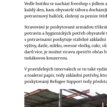
Vedle butiku se nachází freeshop s jídlem
každý den, kam obyvatelé tábora docházejí
potravinový balíček, složený za peníze ště
Stravování je poskytované armádou třikrát
potravin a hygienických potřeb obyvatelé 
s potravinami poskytuje stabilně základní 
výživy, datle, mléko, ovesné vločky, cukr, sů
darů více, je možné stravu zpestřit občas
tuňákovou konzervou.
V pravidelných intervalech se tu také vyd
a toaletní papír, tedy základní potřeby, k
poskytovaný Refugee Support tedy předst