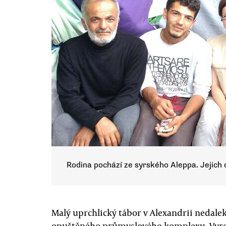
Rodina pochází ze syrského Aleppa. Jejich
Malý uprchlický tábor v Alexandrii nedale
opuštěného průmyslového komplexu. Vyro