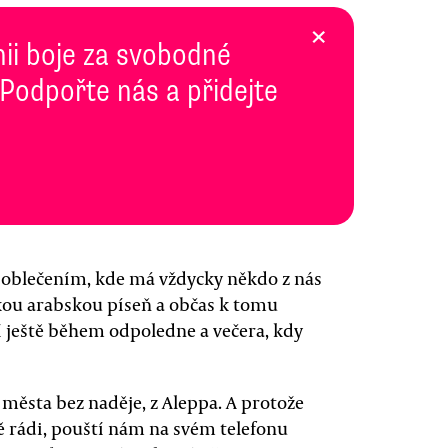
×
inii boje za svobodné
 Podpořte nás a přidejte
s oblečením, kde má vždycky někdo z nás
akou arabskou píseň a občas k tomu
sí ještě během odpoledne a večera, kdy
z města bez naděje, z Aleppa. A protože
ě rádi, pouští nám na svém telefonu