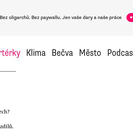
Bez oligarchů. Bez paywallu.
Jen vaše dary a naše práce
♥
rtérky
Klima
Bečva
Město
Podcas
ech?
zdílů.