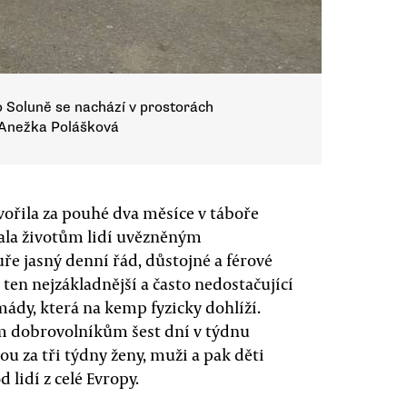
o Soluně se nachází v prostorách
 Anežka Polášková
ořila za pouhé dva měsíce v táboře
dala životům lidí uvězněným
ře jasný denní řád, důstojné a férové
ten nejzákladnější a často nedostačující
ády, která na kemp fyzicky dohlíží.
jím dobrovolníkům šest dní v týdnu
ou za tři týdny ženy, muži a pak děti
 lidí z celé Evropy.