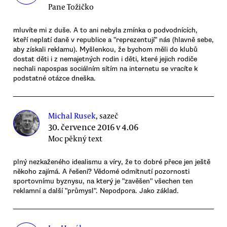
Pane Tožičko
mluvíte mi z duše. A to ani nebyla zmínka o podvodnících,
kteří neplatí daně v republice a "reprezentují" nás (hlavně sebe,
aby získali reklamu). Myšlenkou, že bychom měli do klubů
dostat děti i z nemajetných rodin i děti, které jejich rodiče
nechali napospas sociálním sítím na internetu se vracíte k
podstatné otázce dneška.
Michal Rusek
, sazeč
30. července 2016 v 4.06
Moc pěkný text
plný nezkaženého idealismu a víry, že to dobré přece jen ještě
někoho zajímá. A řešení? Vědomé odmítnutí pozornosti
sportovnímu byznysu, na který je "zavěšen" všechen ten
reklamní a další "průmysl". Nepodpora. Jako základ.