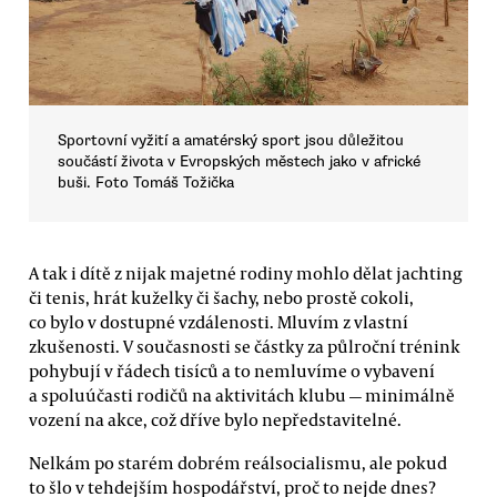
Sportovní vyžití a amatérský sport jsou důležitou
součástí života v Evropských městech jako v africké
buši. Foto Tomáš Tožička
A tak i dítě z nijak majetné rodiny mohlo dělat jachting
či tenis, hrát kuželky či šachy, nebo prostě cokoli,
co bylo v dostupné vzdálenosti. Mluvím z vlastní
zkušenosti. V současnosti se částky za půlroční trénink
pohybují v řádech tisíců a to nemluvíme o vybavení
a spoluúčasti rodičů na aktivitách klubu — minimálně
vození na akce, což dříve bylo nepředstavitelné.
Nelkám po starém dobrém reálsocialismu, ale pokud
to šlo v tehdejším hospodářství, proč to nejde dnes?