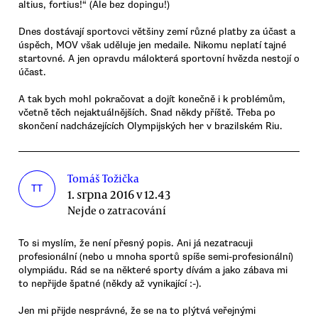
altius, fortius!“ (Ale bez dopingu!)
Dnes dostávají sportovci většiny zemí různé platby za účast a
úspěch, MOV však uděluje jen medaile. Nikomu neplatí tajné
startovné. A jen opravdu málokterá sportovní hvězda nestojí o
účast.
A tak bych mohl pokračovat a dojít konečně i k problémům,
včetně těch nejaktuálnějších. Snad někdy příště. Třeba po
skončení nadcházejících Olympijských her v brazilském Riu.
Tomáš Tožička
TT
1. srpna 2016 v 12.43
Nejde o zatracování
To si myslím, že není přesný popis. Ani já nezatracuji
profesionální (nebo u mnoha sportů spíše semi-profesionální)
olympiádu. Rád se na některé sporty dívám a jako zábava mi
to nepřijde špatné (někdy až vynikající :-).
Jen mi přijde nesprávné, že se na to plýtvá veřejnými