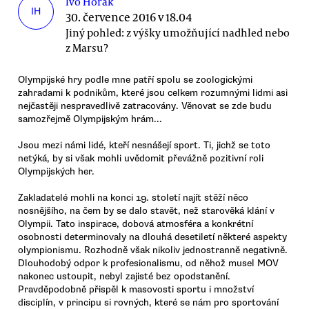
Ivo Horák
IH
30. července 2016 v 18.04
Jiný pohled: z výšky umožňující nadhled nebo
z Marsu?
Olympijské hry podle mne patří spolu se zoologickými
zahradami k podnikům, které jsou celkem rozumnými lidmi asi
nejčastěji nespravedlivě zatracovány. Věnovat se zde budu
samozřejmě Olympijským hrám...
Jsou mezi námi lidé, kteří nesnášejí sport. Ti, jichž se toto
netýká, by si však mohli uvědomit převážně pozitivní roli
Olympijských her.
Zakladatelé mohli na konci 19. století najít stěží něco
nosnějšího, na čem by se dalo stavět, než starověká klání v
Olympii. Tato inspirace, dobová atmosféra a konkrétní
osobnosti determinovaly na dlouhá desetiletí některé aspekty
olympionismu. Rozhodně však nikoliv jednostranně negativně.
Dlouhodobý odpor k profesionalismu, od něhož musel MOV
nakonec ustoupit, nebyl zajisté bez opodstanění.
Pravděpodobně přispěl k masovosti sportu i množství
disciplín, v principu si rovných, které se nám pro sportování