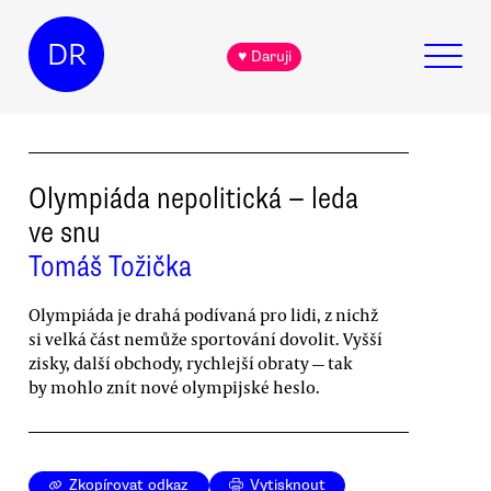
DR
♥ Daruji
Olympiáda nepolitická — leda
ve snu
Tomáš Tožička
Olympiáda je drahá podívaná pro lidi, z nichž
si velká část nemůže sportování dovolit. Vyšší
zisky, další obchody, rychlejší obraty — tak
by mohlo znít nové olympijské heslo.
Zkopírovat odkaz
Vytisknout