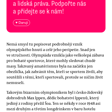
a lidská práva. Podpořte nás
a přidejte se k nám!
♥ Daruji
Nemá smysl tu popisovat podrobněji vznik
olympijského hnutí a celé jeho peripetie. Snad jen
ve stručnosti. Olympiáda vznikla jako velkolepá zábava
pro bohaté sportovce, které mohly sledovat chudé
masy. Takzvaný amatérismus byla na začátku jen
obezlička, jak zabránit těm, kteří se sportem živili, aby
soutěžili s těmi, kteří sportovali, protože se ničím živit
nemuseli.
Takovým bizarním olympionikem byl i česko-židovský
dobrodruh Max Ippen, dědic bohatství Ippenů, který
jediný z rodiny přežil Šoa. Ten se někdy v roce 1948 asi
mezi druhým a třetím longdrinkem v baru hotelu