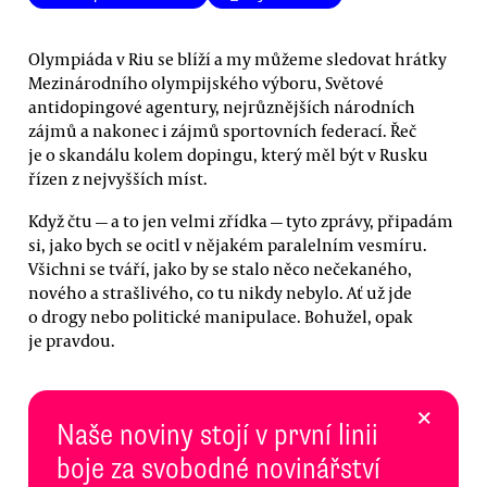
Olympiáda v Riu se blíží a my můžeme sledovat hrátky
Mezinárodního olympijského výboru, Světové
antidopingové agentury, nejrůznějších národních
zájmů a nakonec i zájmů sportovních federací. Řeč
je o skandálu kolem dopingu, který měl být v Rusku
řízen z nejvyšších míst.
Když čtu — a to jen velmi zřídka — tyto zprávy, připadám
si, jako bych se ocitl v nějakém paralelním vesmíru.
Všichni se tváří, jako by se stalo něco nečekaného,
nového a strašlivého, co tu nikdy nebylo. Ať už jde
o drogy nebo politické manipulace. Bohužel, opak
je pravdou.
×
Naše noviny stojí v první linii
boje za svobodné novinářství