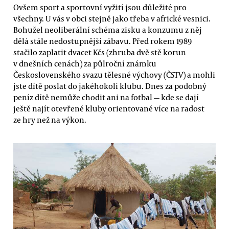
Ovšem sport a sportovní vyžití jsou důležité pro
všechny. U vás v obci stejně jako třeba v africké vesnici.
Bohužel neoliberální schéma zisku a konzumu z něj
dělá stále nedostupnější zábavu. Před rokem 1989
stačilo zaplatit dvacet Kčs (zhruba dvě stě korun
v dnešních cenách) za půlroční známku
Československého svazu tělesné výchovy (ČSTV) a mohli
jste dítě poslat do jakéhokoli klubu. Dnes za podobný
peníz dítě nemůže chodit ani na fotbal — kde se dají
ještě najít otevřené kluby orientované více na radost
ze hry než na výkon.