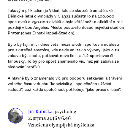
Takovým příkladem je Vídeň, kde se skutečně amatérské
Dělnické letní olympiády v r. 1931 zúčastnilo na 100.000
sportovců a 250.000 diváků a byla větší než ta oficiální o rok
později v Los Angeles. Město postavilo dosud největší stadion
Prater (dnes Ernst-Happel-Stadion).
Bylo by fajn mít i dnes větší mezinárodní sportovní události
pro skutečné amatéry, kde nejde ani tak o výkony, jako o tu
zábavu být spolu, potkávat nové lidi - ať už sportovce či
fanoušky. To by pro sport znamenalo víc, než jen zábava ze
sledování profíků.
A hlavně by o znamenalo víc pro podporu setkávání a trávení
volného času v duchu "konviviality - společného užívání
radosti", což každá společnost potřebuje "jako prase drbání".
Jiří Kubička
, psycholog
2. srpna 2016 v 6.46
Vznešená olympijská myšlenka