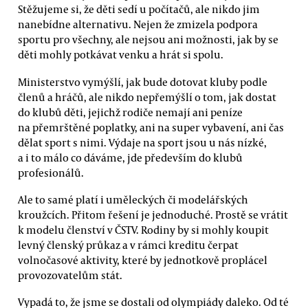
Stěžujeme si, že děti sedí u počítačů, ale nikdo jim
nanebídne alternativu. Nejen že zmizela podpora
sportu pro všechny, ale nejsou ani možnosti, jak by se
děti mohly potkávat venku a hrát si spolu.
Ministerstvo vymýšlí, jak bude dotovat kluby podle
členů a hráčů, ale nikdo nepřemýšlí o tom, jak dostat
do klubů děti, jejichž rodiče nemají ani peníze
na přemrštěné poplatky, ani na super vybavení, ani čas
dělat sport s nimi. Výdaje na sport jsou u nás nízké,
a i to málo co dáváme, jde především do klubů
profesionálů.
Ale to samé platí i uměleckých či modelářských
kroužcích. Přitom řešení je jednoduché. Prostě se vrátit
k modelu členství v ČSTV. Rodiny by si mohly koupit
levný členský průkaz a v rámci kreditu čerpat
volnočasové aktivity, které by jednotkově proplácel
provozovatelům stát.
Vypadá to, že jsme se dostali od olympiády daleko. Od té