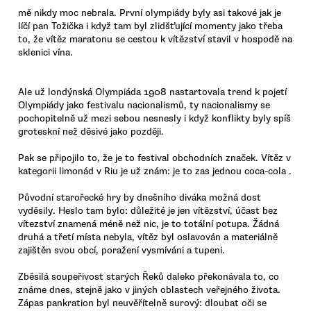
mě nikdy moc nebrala. První olympiády byly asi takové jak je
líčí pan Tožička i když tam byl zlidšťující momenty jako třeba
to, že vítěz maratonu se cestou k vítězství stavil v hospodě na
sklenici vína.
Ale už londýnská Olympiáda 1908 nastartovala trend k pojetí
Olympiády jako festivalu nacionalismů, ty nacionalismy se
pochopitelně už mezi sebou nesnesly i když konflikty byly spíš
groteskní než děsivé jako později.
Pak se připojilo to, že je to festival obchodních značek. Vítěz v
kategorii limonád v Riu je už znám: je to zas jednou coca-cola .
Původní starořecké hry by dnešního diváka možná dost
vyděsily. Heslo tam bylo: důležité je jen vítězství, účast bez
vítezství znamená méně než nic, je to totální potupa. Žádná
druhá a třetí místa nebyla, vítěz byl oslavován a materiálně
zajištěn svou obcí, poražení vysmíváni a tupeni.
Zběsilá soupeřivost starých Řeků daleko překonávala to, co
známe dnes, stejně jako v jiných oblastech veřejného života.
Zápas pankration byl neuvěřítelně surový: dloubat oči se