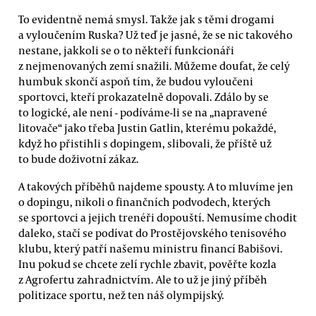
To evidentně nemá smysl. Takže jak s těmi drogami
a vyloučením Ruska? Už teď je jasné, že se nic takového
nestane, jakkoli se o to někteří funkcionáři
z nejmenovaných zemí snažili. Můžeme doufat, že celý
humbuk skončí aspoň tím, že budou vyloučeni
sportovci, kteří prokazatelně dopovali. Zdálo by se
to logické, ale není - podíváme-li se na „napravené
litovače“ jako třeba Justin Gatlin, kterému pokaždé,
když ho přistihli s dopingem, slibovali, že příště už
to bude doživotní zákaz.
A takových příběhů najdeme spousty. A to mluvíme jen
o dopingu, nikoli o finančních podvodech, kterých
se sportovci a jejich trenéři dopouští. Nemusíme chodit
daleko, stačí se podívat do Prostějovského tenisového
klubu, který patří našemu ministru financí Babišovi.
Inu pokud se chcete zelí rychle zbavit, pověřte kozla
z Agrofertu zahradnictvím. Ale to už je jiný příběh
politizace sportu, než ten náš olympijský.