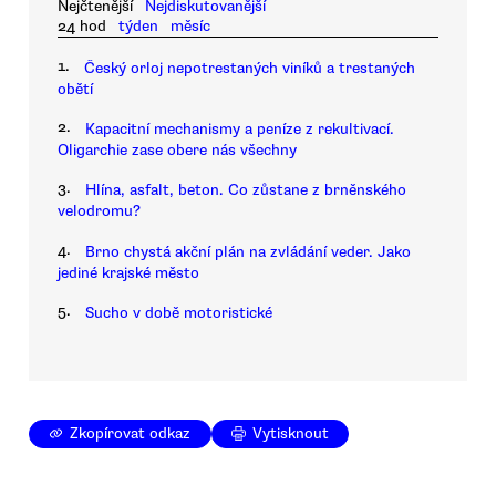
Nejčtenější
Nejdiskutovanější
24 hod
týden
měsíc
1.
Český orloj nepotrestaných viníků a trestaných
obětí
2.
Kapacitní mechanismy a peníze z rekultivací.
Oligarchie zase obere nás všechny
3.
Hlína, asfalt, beton. Co zůstane z brněnského
velodromu?
4.
Brno chystá akční plán na zvládání veder. Jako
jediné krajské město
5.
Sucho v době motoristické
Zkopírovat odkaz
Vytisknout