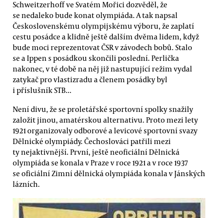
Schweitzerhoff ve Svatém Mořici dozvěděl, že
se nedaleko bude konat olympiáda. A tak napsal
Československému olympijskému výboru, že zaplatí
cestu posádce a klidně ještě dalším dvěma lidem, když
bude moci reprezentovat ČSR v závodech bobů. Stalo
se a Ippen s posádkou skončili poslední. Perlička
nakonec, v té době na něj již nastupující režim vydal
zatykač pro vlastizradu a členem posádky byl
i příslušník STB...
Není divu, že se proletářské sportovní spolky snažily
založit jinou, amatérskou alternativu. Proto mezi lety
1921 organizovaly odborové a levicové sportovní svazy
Dělnické olympiády. Čechoslováci patřili mezi
ty nejaktivnější. První, ještě neoficiální Dělnická
olympiáda se konala v Praze v roce 1921 a v roce 1937
se oficiální Zimní dělnická olympiáda konala v Jánských
lázních.