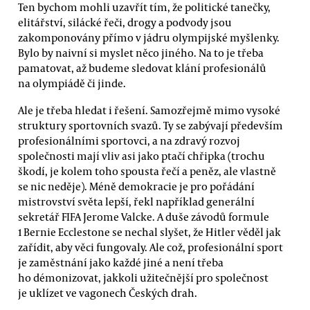
Ten bychom mohli uzavřít tím, že politické tanečky,
elitářství, silácké řeči, drogy a podvody jsou
zakomponovány přímo v jádru olympijské myšlenky.
Bylo by naivní si myslet něco jiného. Na to je třeba
pamatovat, až budeme sledovat klání profesionálů
na olympiádě či jinde.
Ale je třeba hledat i řešení. Samozřejmě mimo vysoké
struktury sportovních svazů. Ty se zabývají především
profesionálními sportovci, a na zdravý rozvoj
společnosti mají vliv asi jako ptačí chřipka (trochu
škodí, je kolem toho spousta řečí a peněz, ale vlastně
se nic neděje). Méně demokracie je pro pořádání
mistrovství světa lepší, řekl například generální
sekretář FIFA Jerome Valcke. A duše závodů formule
1 Bernie Ecclestone se nechal slyšet, že Hitler věděl jak
zařídit, aby věci fungovaly. Ale což, profesionální sport
je zaměstnání jako každé jiné a není třeba
ho démonizovat, jakkoli užitečnější pro společnost
je uklízet ve vagonech Českých drah.