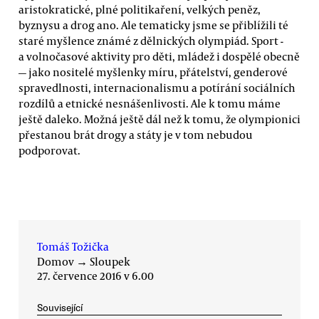
aristokratické, plné politikaření, velkých peněz,
byznysu a drog ano. Ale tematicky jsme se přiblížili té
staré myšlence známé z dělnických olympiád. Sport -
a volnočasové aktivity pro děti, mládež i dospělé obecně
— jako nositelé myšlenky míru, přátelství, genderové
spravedlnosti, internacionalismu a potírání sociálních
rozdílů a etnické nesnášenlivosti. Ale k tomu máme
ještě daleko. Možná ještě dál než k tomu, že olympionici
přestanou brát drogy a státy je v tom nebudou
podporovat.
Tomáš Tožička
Domov
→
Sloupek
27. července 2016 v 6.00
Související