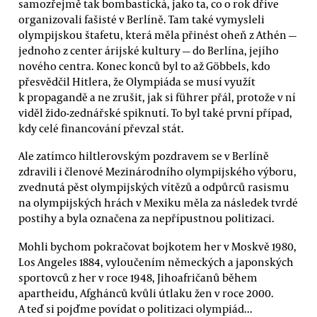
samozřejmě tak bombastická, jako ta, co o rok dříve
organizovali fašisté v Berlíně. Tam také vymysleli
olympijskou štafetu, která měla přinést oheň z Athén —
jednoho z center árijské kultury — do Berlína, jejího
nového centra. Konec konců byl to až Göbbels, kdo
přesvědčil Hitlera, že Olympiáda se musí využít
k propagandě a ne zrušit, jak si führer přál, protože v ní
viděl žido-zednářské spiknutí. To byl také první případ,
kdy celé financování převzal stát.
Ale zatímco hiltlerovským pozdravem se v Berlíně
zdravili i členové Mezinárodního olympijského výboru,
zvednutá pěst olympijských vítězů a odpůrců rasismu
na olympijských hrách v Mexiku měla za následek tvrdé
postihy a byla označena za nepřípustnou politizaci.
Mohli bychom pokračovat bojkotem her v Moskvě 1980,
Los Angeles 1884, vyloučením německých a japonských
sportovců z her v roce 1948, Jihoafričanů během
apartheidu, Afghánců kvůli útlaku žen v roce 2000.
A teď si pojďme povídat o politizaci olympiád...