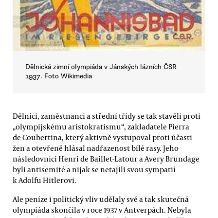
Dělnická zimní olympiáda v Jánských lázních ČSR
1937. Foto Wikimedia
Dělníci, zaměstnanci a střední třídy se tak stavěli proti
„olympijskému aristokratismu“, zakladatele Pierra
de Coubertina, který aktivně vystupoval proti účasti
žen a otevřeně hlásal nadřazenost bílé rasy. Jeho
následovníci Henri de Baillet-Latour a Avery Brundage
byli antisemité a nijak se netajili svou sympatií
k Adolfu Hitlerovi.
Ale peníze i politický vliv udělaly své a tak skutečná
olympiáda skončila v roce 1937 v Antverpách. Nebyla