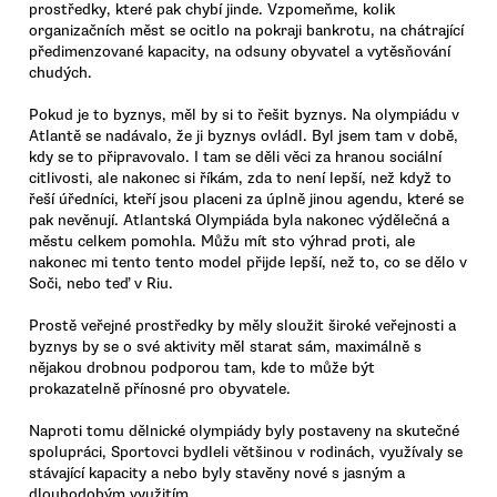
prostředky, které pak chybí jinde. Vzpomeňme, kolik
organizačních měst se ocitlo na pokraji bankrotu, na chátrající
předimenzované kapacity, na odsuny obyvatel a vytěsňování
chudých.
Pokud je to byznys, měl by si to řešit byznys. Na olympiádu v
Atlantě se nadávalo, že ji byznys ovládl. Byl jsem tam v době,
kdy se to připravovalo. I tam se děli věci za hranou sociální
citlivosti, ale nakonec si říkám, zda to není lepší, než když to
řeší úředníci, kteří jsou placeni za úplně jinou agendu, které se
pak nevěnují. Atlantská Olympiáda byla nakonec výdělečná a
městu celkem pomohla. Můžu mít sto výhrad proti, ale
nakonec mi tento tento model přijde lepší, než to, co se dělo v
Soči, nebo teď v Riu.
Prostě veřejné prostředky by měly sloužit široké veřejnosti a
byznys by se o své aktivity měl starat sám, maximálně s
nějakou drobnou podporou tam, kde to může být
prokazatelně přínosné pro obyvatele.
Naproti tomu dělnické olympiády byly postaveny na skutečné
spolupráci, Sportovci bydleli většinou v rodinách, využívaly se
stávající kapacity a nebo byly stavěny nové s jasným a
dlouhodobým využitím.