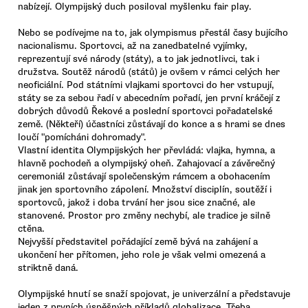
nabízejí. Olympijský duch posiloval myšlenku fair play.
Nebo se podívejme na to, jak olympismus přestál časy bujícího
nacionalismu. Sportovci, až na zanedbatelné vyjímky,
reprezentují své národy (státy), a to jak jednotlivci, tak i
družstva. Soutěž národů (států) je ovšem v rámci celých her
neoficiální. Pod státními vlajkami sportovci do her vstupují,
státy se za sebou řadí v abecedním pořadí, jen první kráčejí z
dobrých důvodů Řekové a poslední sportovci pořadatelské
země. (Někteří) účastníci zůstávají do konce a s hrami se dnes
loučí "pomícháni dohromady".
Vlastní identita Olympijských her převládá: vlajka, hymna, a
hlavně pochodeň a olympijský oheň. Zahajovací a závěrečný
ceremoniál zůstávají společenským rámcem a obohacením
jinak jen sportovního zápolení. Množství disciplín, soutěží i
sportovců, jakož i doba trvání her jsou sice značné, ale
stanovené. Prostor pro změny nechybí, ale tradice je silně
ctěna.
Nejvyšší představitel pořádající země bývá na zahájení a
ukončení her přítomen, jeho role je však velmi omezená a
striktně daná.
Olympijské hnutí se snaží spojovat, je univerzální a představuje
jeden z prvních úspěšných příkladů globalizace. Třeba