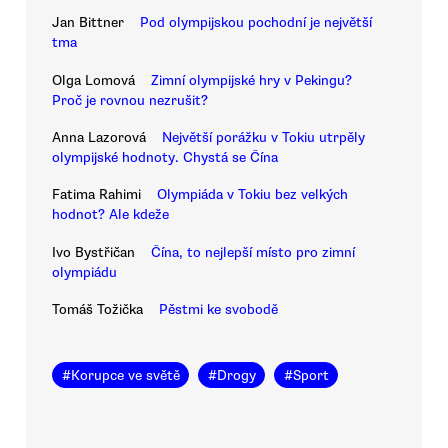
Jan Bittner
Pod olympijskou pochodní je největší
tma
Olga Lomová
Zimní olympijské hry v Pekingu?
Proč je rovnou nezrušit?
Anna Lazorová
Největší porážku v Tokiu utrpěly
olympijské hodnoty. Chystá se Čína
Fatima Rahimi
Olympiáda v Tokiu bez velkých
hodnot? Ale kdeže
Ivo Bystřičan
Čína, to nejlepší místo pro zimní
olympiádu
Tomáš Tožička
Pěstmi ke svobodě
#
Korupce ve světě
#
Drogy
#
Sport