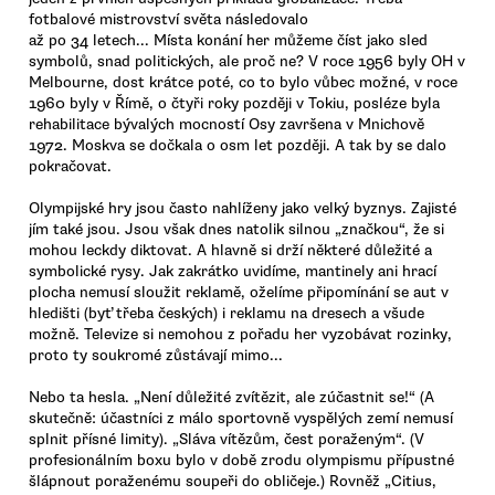
fotbalové mistrovství světa následovalo
až po 34 letech... Místa konání her můžeme číst jako sled
symbolů, snad politických, ale proč ne? V roce 1956 byly OH v
Melbourne, dost krátce poté, co to bylo vůbec možné, v roce
1960 byly v Římě, o čtyři roky později v Tokiu, posléze byla
rehabilitace bývalých mocností Osy završena v Mnichově
1972. Moskva se dočkala o osm let později. A tak by se dalo
pokračovat.
Olympijské hry jsou často nahlíženy jako velký byznys. Zajisté
jím také jsou. Jsou však dnes natolik silnou „značkou“, že si
mohou leckdy diktovat. A hlavně si drží některé důležité a
symbolické rysy. Jak zakrátko uvidíme, mantinely ani hrací
plocha nemusí sloužit reklamě, oželíme připomínání se aut v
hledišti (byť třeba českých) i reklamu na dresech a všude
možně. Televize si nemohou z pořadu her vyzobávat rozinky,
proto ty soukromé zůstávají mimo...
Nebo ta hesla. „Není důležité zvítězit, ale zúčastnit se!“ (A
skutečně: účastníci z málo sportovně vyspělých zemí nemusí
splnit přísné limity). „Sláva vítězům, čest poraženým“. (V
profesionálním boxu bylo v době zrodu olympismu přípustné
šlápnout poraženému soupeři do obličeje.) Rovněž „Citius,