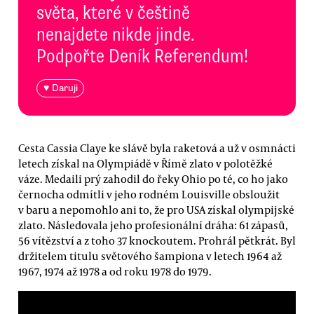
světa, které v češtině
nenajdete nikde jinde.
Podpořte Deník Referendum!
♥ Daruji
Cesta Cassia Claye ke slávě byla raketová a už v osmnácti
letech získal na Olympiádě v Římě zlato v polotěžké
váze. Medaili prý zahodil do řeky Ohio po té, co ho jako
černocha odmítli v jeho rodném Louisville obsloužit
v baru a nepomohlo ani to, že pro USA získal olympijské
zlato. Následovala jeho profesionální dráha: 61 zápasů,
56 vítězství a z toho 37 knockoutem. Prohrál pětkrát. Byl
držitelem titulu světového šampiona v letech 1964 až
1967, 1974 až 1978 a od roku 1978 do 1979.