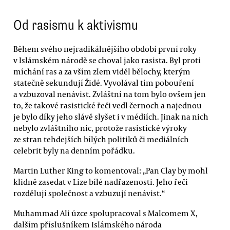
Od rasismu k aktivismu
Během svého nejradikálnějšího období první roky
v Islámském národě se choval jako rasista. Byl proti
míchání ras a za vším zlem viděl bělochy, kterým
statečně sekundují Židé. Vyvolával tím pobouření
a vzbuzoval nenávist. Zvláštní na tom bylo ovšem jen
to, že takové rasistické řeči vedl černoch a najednou
je bylo díky jeho slávě slyšet i v médiích. Jinak na nich
nebylo zvláštního nic, protože rasistické výroky
ze stran tehdejších bílých politiků či mediálních
celebrit byly na denním pořádku.
Martin Luther King to komentoval: „Pan Clay by mohl
klidně zasedat v Lize bílé nadřazenosti. Jeho řeči
rozdělují společnost a vzbuzují nenávist.“
Muhammad Ali úzce spolupracoval s Malcomem X,
dalším příslušníkem Islámského národa