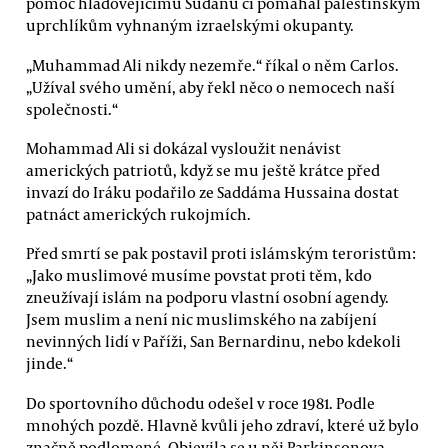
pomoc hladovějícímu Súdánu či pomáhal palestinským
uprchlíkům vyhnaným izraelskými okupanty.
„Muhammad Ali nikdy nezemře.“ říkal o něm Carlos.
„Užíval svého umění, aby řekl něco o nemocech naší
společnosti.“
Mohammad Ali si dokázal vysloužit nenávist
amerických patriotů, když se mu ještě krátce před
invazí do Iráku podařilo ze Saddáma Hussaina dostat
patnáct amerických rukojmích.
Před smrtí se pak postavil proti islámským teroristům:
„Jako muslimové musíme povstat proti těm, kdo
zneužívají islám na podporu vlastní osobní agendy.
Jsem muslim a není nic muslimského na zabíjení
nevinných lidí v Paříži, San Bernardinu, nebo kdekoli
jinde.“
Do sportovního důchodu odešel v roce 1981. Podle
mnohých pozdě. Hlavně kvůli jeho zdraví, které už bylo
značně podlomené. Objevila se u něj Parkinsonova