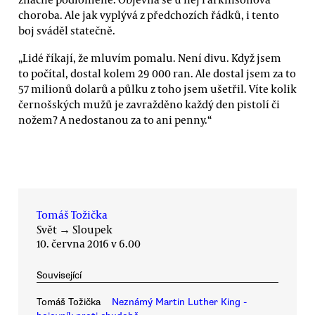
choroba. Ale jak vyplývá z předchozích řádků, i tento
boj sváděl statečně.
„Lidé říkají, že mluvím pomalu. Není divu. Když jsem
to počítal, dostal kolem 29 000 ran. Ale dostal jsem za to
57 milionů dolarů a půlku z toho jsem ušetřil. Víte kolik
černošských mužů je zavražděno každý den pistolí či
nožem? A nedostanou za to ani penny.“
Tomáš Tožička
Svět
→
Sloupek
10. června 2016 v 6.00
Související
Tomáš Tožička
Neznámý Martin Luther King -