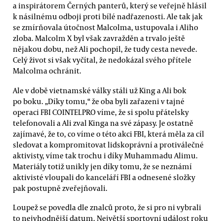
a inspirátorem Černých panterů, který se veřejně hlásil
k násilnému odboji proti bílé nadřazenosti. Ale tak jak
se zmírňovala útočnost Malcolma, ustupovala i Aliho
zloba. Malcolm X byl však zavražděn a trvalo ještě
nějakou dobu, než Ali pochopil, že tudy cesta nevede.
Celý život si však vyčítal, že nedokázal svého přítele
Malcolma ochránit.
Ale v době vietnamské války stáli už King a Ali bok
po boku. „Díky tomu,“ že oba byli zařazeni v tajné
operaci FBI COINTELPRO víme, že si spolu přátelsky
telefonovali a Ali zval Kinga na své zápasy. Je ostatně
zajímavé, že to, co víme o této akci FBI, která měla za cíl
sledovat a kompromitovat lidskoprávní a protiválečné
aktivisty, víme tak trochu i díky Muhammadu Alimu.
Materiály totiž unikly jen díky tomu, že se neznámí
aktivisté vloupali do kanceláří FBI a odnesené složky
pak postupně zveřejňovali.
Loupež se povedla dle znalců proto, že si pro ni vybrali
to nejvhodnější datum. Největší sportovní událost roku