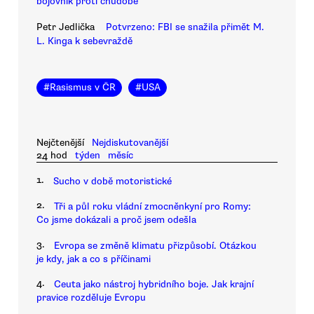
bojovník proti chudobě
Petr Jedlička
Potvrzeno: FBI se snažila přimět M.
L. Kinga k sebevraždě
#
Rasismus v ČR
#
USA
Nejčtenější
Nejdiskutovanější
24 hod
týden
měsíc
1.
Sucho v době motoristické
2.
Tři a půl roku vládní zmocněnkyní pro Romy:
Co jsme dokázali a proč jsem odešla
3.
Evropa se změně klimatu přizpůsobí. Otázkou
je kdy, jak a co s příčinami
4.
Ceuta jako nástroj hybridního boje. Jak krajní
pravice rozděluje Evropu