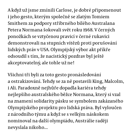
A když už jsme zmínili Carlose, je dobré připomenout
i jeho gesto, kterým společně se zlatým Tomiem
Smithem za podpory stříbrného bílého Australana
Petera Normana šokovali svět roku 1968. V černých
ponožkách se vztyčenou pravicí v černé rukavici
demonstrovali na stupních vítězů proti porušování
lidských práv v USA. Olympijský výbor akt příkře
odsoudil s tím, že nacistický pozdrav byl ještě
akceptovatelný, ale tohle už ne!
Všichni tři byli za toto gesto pronásledování
a ostrakizování. Tehdy se za ně postavili King, Malcolm,
i Ali. Paradoxně nejhůře dopadla kariéra tehdy
nejlepšího australského běžce Normana, který si vzal
na znamení solidarity pásku se symbolem zakázaného
Olympijského projektu pro lidská práva. Byl vyloučen
z národního týmu a když se s velkým náskokem
nominoval na další olympiádu, Austrálie raději
nevyslala nikoho...