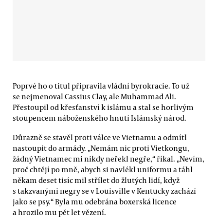
Poprvé ho o titul připravila vládní byrokracie. To už
se nejmenoval Cassius Clay, ale Muhammad Ali.
Přestoupil od křesťanství k islámu a stal se horlivým
stoupencem náboženského hnutí Islámský národ.
Důrazně se stavěl proti válce ve Vietnamu a odmítl
nastoupit do armády. „Nemám nic proti Vietkongu,
žádný Vietnamec mi nikdy neřekl negře,“ říkal. „Nevím,
proč chtějí po mně, abych si navlékl uniformu a táhl
někam deset tisíc mil střílet do žlutých lidí, když
s takzvanými negry se v Louisville v Kentucky zachází
jako se psy.“ Byla mu odebrána boxerská licence
a hrozilo mu pět let vězení.