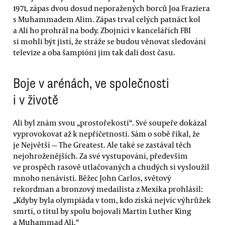
1971, zápas dvou dosud neporažených borců Joa Fraziera
s Muhammadem Alim. Zápas trval celých patnáct kol
a Ali ho prohrál na body. Zbojníci v kancelářích FBI
si mohli být jistí, že stráže se budou věnovat sledování
televize a oba šampióni jim tak dali dost času.
Boje v arénách, ve společnosti
i v životě
Ali byl znám svou „prostořekostí“. Své soupeře dokázal
vyprovokovat až k nepříčetnosti. Sám o sobě říkal, že
je Největší — The Greatest. Ale také se zastával těch
nejohroženějších. Za své vystupování, především
ve prospěch rasově utlačovaných a chudých si vysloužil
mnoho nenávisti. Běžec John Carlos, světový
rekordman a bronzový medailista z Mexika prohlásil:
„Kdyby byla olympiáda v tom, kdo získá nejvíc výhrůžek
smrtí, o titul by spolu bojovali Martin Luther King
a Muhammad Ali.“