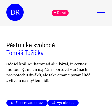
DR
♥ Daruji
Pěstmi ke svobodě
Tomáš Tožička
Odešel král. Muhammad Ali ukázal, že černoši
mohou být nejen úspěšní sportovci v arénách
pro potěchu diváků, ale také emancipovaní lidé
s vlivem na myšlení lidí.
Zkopírovat odkaz
Vytisknout