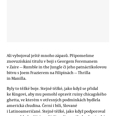
Ali vybojoval ještě mnoho zápasů. Připomeňme
znovuzískání titulu v boji s Georgem Foremanem
v Zaire — Rumble in the Jungle či jeho patnáctikolovou
bitvu s Joem Frazierem na Filipínách — Thrilla
in Manilla.
Byly to těžké boje. Stejně těžké, jako když se přidal
ke Kingovi, aby mu pomohl opravit ruiny chicagského
ghetta, ve kterém v otřesných podmínkách bydlela
americká chudina. Černí i bílí, Slované
i Latinoameričané. Stejně těžké, jako když podporoval