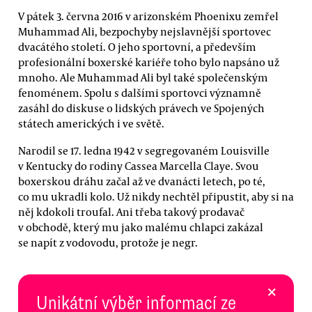
V pátek 3. června 2016 v arizonském Phoenixu zemřel
Muhammad Ali, bezpochyby nejslavnější sportovec
dvacátého století. O jeho sportovní, a především
profesionální boxerské kariéře toho bylo napsáno už
mnoho. Ale Muhammad Ali byl také společenským
fenoménem. Spolu s dalšími sportovci významně
zasáhl do diskuse o lidských právech ve Spojených
státech amerických i ve světě.
Narodil se 17. ledna 1942 v segregovaném Louisville
v Kentucky do rodiny Cassea Marcella Claye. Svou
boxerskou dráhu začal až ve dvanácti letech, po té,
co mu ukradli kolo. Už nikdy nechtěl připustit, aby si na
něj kdokoli troufal. Ani třeba takový prodavač
v obchodě, který mu jako malému chlapci zakázal
se napít z vodovodu, protože je negr.
×
Unikátní výběr informací ze