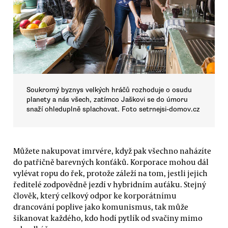
Soukromý byznys velkých hráčů rozhoduje o osudu
planety a nás všech, zatímco Jaškovi se do úmoru
snaží ohleduplně splachovat. Foto setrnejsi-domov.cz
Můžete nakupovat imrvére, když pak všechno naházíte
do patřičně barevných konťáků. Korporace mohou dál
vylévat ropu do řek, protože záleží na tom, jestli jejich
ředitelé zodpovědně jezdí v hybridním auťáku. Stejný
člověk, který celkový odpor ke korporátnímu
drancování poplive jako komunismus, tak může
šikanovat každého, kdo hodí pytlík od svačiny mimo