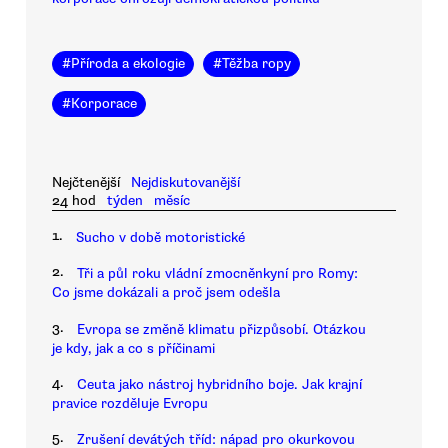
#
Příroda a ekologie
#
Těžba ropy
#
Korporace
Nejčtenější
Nejdiskutovanější
24 hod
týden
měsíc
1.
Sucho v době motoristické
2.
Tři a půl roku vládní zmocněnkyní pro Romy:
Co jsme dokázali a proč jsem odešla
3.
Evropa se změně klimatu přizpůsobí. Otázkou
je kdy, jak a co s příčinami
4.
Ceuta jako nástroj hybridního boje. Jak krajní
pravice rozděluje Evropu
5.
Zrušení devátých tříd: nápad pro okurkovou