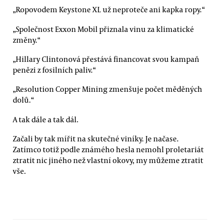
„Ropovodem Keystone XL už neproteče ani kapka ropy.“
„Společnost Exxon Mobil přiznala vinu za klimatické
změny.“
„Hillary Clintonová přestává financovat svou kampaň
penězi z fosilních paliv.“
„Resolution Copper Mining zmenšuje počet měděných
dolů.“
A tak dále a tak dál.
Začali by tak mířit na skutečné viníky. Je načase.
Zatímco totiž podle známého hesla nemohl proletariát
ztratit nic jiného než vlastní okovy, my můžeme ztratit
vše.