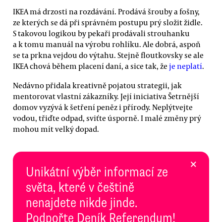
IKEA má drzosti na rozdávání. Prodává šrouby a fošny,
ze kterých se dá při správném postupu prý složit židle.
S takovou logikou by pekaři prodávali strouhanku
a k tomu manuál na výrobu rohlíku. Ale dobrá, aspoň
se ta prkna vejdou do výtahu. Stejně floutkovsky se ale
IKEA chová během placení daní, a sice tak, že
je neplatí
.
Nedávno přidala kreativně pojatou strategii, jak
mentorovat vlastní zákazníky. Její iniciativa Šetrnější
domov vyzývá k šetření peněz i přírody. Neplýtvejte
vodou, třiďte odpad, sviťte úsporně. I malé změny prý
mohou mít velký dopad.
×
Unikátní výběr informací ze
světa, které v češtině
nenajdete nikde jinde.
Podpořte Deník Referendum!