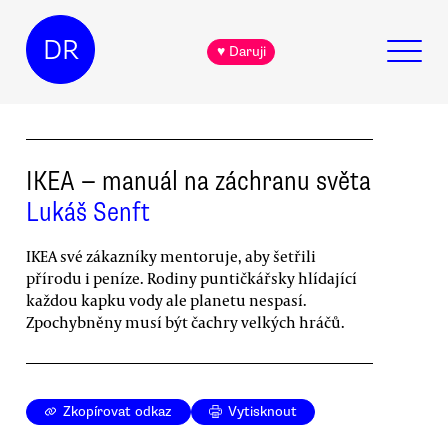
DR
♥ Daruji
IKEA — manuál na záchranu světa
Lukáš Senft
IKEA své zákazníky mentoruje, aby šetřili
přírodu i peníze. Rodiny puntičkářsky hlídající
každou kapku vody ale planetu nespasí.
Zpochybněny musí být čachry velkých hráčů.
Zkopírovat odkaz
Vytisknout