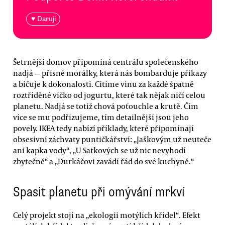
♥ Daruji
Šetrnější domov připomíná centrálu společenského
nadjá — přísné morálky, která nás bombarduje příkazy
a bičuje k dokonalosti. Cítíme vinu za každé špatně
roztříděné víčko od jogurtu, které tak nějak ničí celou
planetu. Nadjá se totiž chová poťouchle a krutě. Čím
více se mu podřizujeme, tím detailnější jsou jeho
povely. IKEA tedy nabízí příklady, které připomínají
obsesivní záchvaty puntičkářství: „Jaškovým už neuteče
ani kapka vody“, „U Satkových se už nic nevyhodí
zbytečně“ a „Durkáčovi zavádí řád do své kuchyně.“
Spasit planetu při omývání mrkví
Celý projekt stojí na „ekologii motýlích křídel“. Efekt