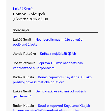
Lukáš Senft
Domov
→
Sloupek
3. května 2016 v 6.00
Související
Lukáš Senft
Neoliberalismus může za vaše
podělané životy
Jakub Patočka
Kniha z nejdůležitějších
Josef Patočka
Zpráva z Limy: nadchází čas
konfrontace s korporacemi
Radek Kubala
Konec ropovodu Keystone XL jako
předvoj nové klimatické politiky?
Lukáš Senft
Demokratické školení od rudých
gentlemanů
Radek Kubala
Soud o ropovod Keystone XL: jak
korporace ohrožují demokratickou politiku