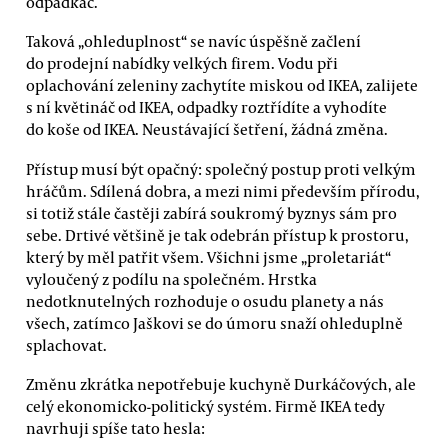
odpadkáč.
Taková „ohleduplnost“ se navíc úspěšně začlení
do prodejní nabídky velkých firem. Vodu při
oplachování zeleniny zachytíte miskou od IKEA, zalijete
s ní květináč od IKEA, odpadky roztřídíte a vyhodíte
do koše od IKEA. Neustávající šetření, žádná změna.
Přístup musí být opačný: společný postup proti velkým
hráčům. Sdílená dobra, a mezi nimi především přírodu,
si totiž stále častěji zabírá soukromý byznys sám pro
sebe. Drtivé většině je tak odebrán přístup k prostoru,
který by měl patřit všem. Všichni jsme „proletariát“
vyloučený z podílu na společném. Hrstka
nedotknutelných rozhoduje o osudu planety a nás
všech, zatímco Jaškovi se do úmoru snaží ohleduplně
splachovat.
Změnu zkrátka nepotřebuje kuchyně Durkáčových, ale
celý ekonomicko-politický systém. Firmě IKEA tedy
navrhuji spíše tato hesla: