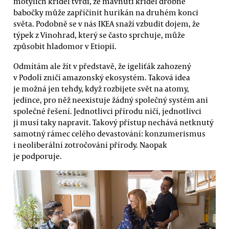
motýlích křídel tvrdí, že mávnutí křídel drobné
babočky může zapříčinit hurikán na druhém konci
světa. Podobně se v nás IKEA snaží vzbudit dojem, že
týpek z Vinohrad, který se často sprchuje, může
způsobit hladomor v Etiopii.
Odmítám ale žít v představě, že igeliťák zahozený
v Podolí zničí amazonský ekosystém. Taková idea
je možná jen tehdy, když rozbijete svět na atomy,
jedince, pro něž neexistuje žádný společný systém ani
společné řešení. Jednotlivci přírodu ničí, jednotlivci
ji musí taky napravit. Takový přístup nechává netknutý
samotný rámec celého devastování: konzumerismus
i neoliberální zotročování přírody. Naopak
je podporuje.