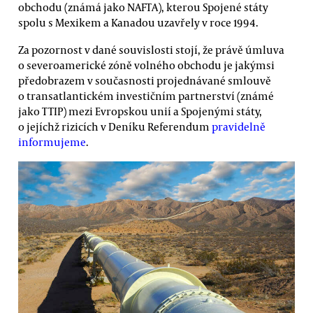
obchodu (známá jako NAFTA), kterou Spojené státy
spolu s Mexikem a Kanadou uzavřely v roce 1994.
Za pozornost v dané souvislosti stojí, že právě úmluva
o severoamerické zóně volného obchodu je jakýmsi
předobrazem v současnosti projednávané smlouvě
o transatlantickém investičním partnerství (známé
jako TTIP) mezi Evropskou unií a Spojenými státy,
o jejíchž rizicích v Deníku Referendum
pravidelně
informujeme
.