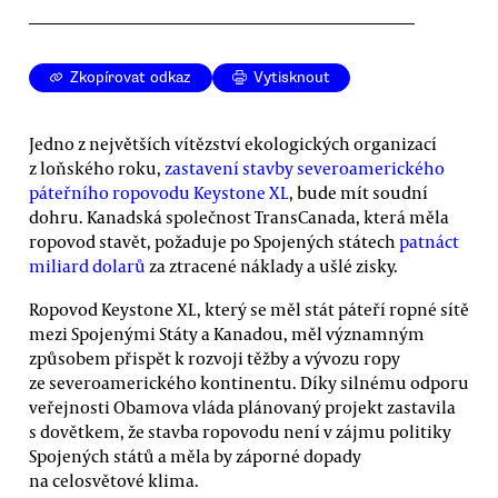
Zkopírovat odkaz
Vytisknout
Jedno z největších vítězství ekologických organizací
z loňského roku,
zastavení stavby severoamerického
páteřního ropovodu Keystone XL
, bude mít soudní
dohru. Kanadská společnost TransCanada, která měla
ropovod stavět, požaduje po Spojených státech
patnáct
miliard dolarů
za ztracené náklady a ušlé zisky.
Ropovod Keystone XL, který se měl stát páteří ropné sítě
mezi Spojenými Státy a Kanadou, měl významným
způsobem přispět k rozvoji těžby a vývozu ropy
ze severoamerického kontinentu. Díky silnému odporu
veřejnosti Obamova vláda plánovaný projekt zastavila
s dovětkem, že stavba ropovodu není v zájmu politiky
Spojených států a měla by záporné dopady
na celosvětové klima.