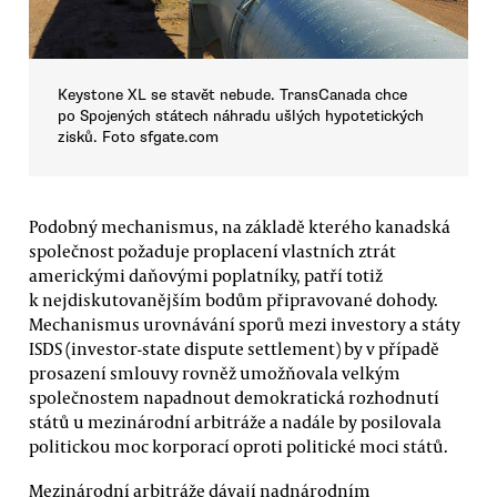
Keystone XL se stavět nebude. TransCanada chce
po Spojených státech náhradu ušlých hypotetických
zisků. Foto sfgate.com
Podobný mechanismus, na základě kterého kanadská
společnost požaduje proplacení vlastních ztrát
americkými daňovými poplatníky, patří totiž
k nejdiskutovanějším bodům připravované dohody.
Mechanismus urovnávání sporů mezi investory a státy
ISDS (investor-state dispute settlement) by v případě
prosazení smlouvy rovněž umožňovala velkým
společnostem napadnout demokratická rozhodnutí
států u mezinárodní arbitráže a nadále by posilovala
politickou moc korporací oproti politické moci států.
Mezinárodní arbitráže dávají nadnárodním