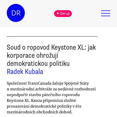
DR
♥ Daruji
Soud o ropovod Keystone XL: jak
korporace ohrožují
demokratickou politiku
Radek Kubala
Společnost TransCanada žaluje Spojené Státy
u mezinárodní arbitráže za nedávné rozhodnutí
nepodpořit stavbu páteřního ropovodu
Keystone XL. Kauza připomíná složité
prosazování demokratické politiky v éře
mezinárodních obchodních dohod.