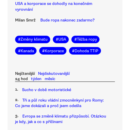
USA a korporace se dohodly na konečném
vyrovnání
Milan Smrž
Bude ropa nakonec zadarmo?
#
Změny klimatu
#
USA
#
Těžba ropy
#
Kanada
#
Korporace
#
Dohoda TTIP
Nejčtenější
Nejdiskutovanější
24 hod
týden
měsíc
1.
Sucho v době motoristické
2.
Tři a půl roku vládní zmocněnkyní pro Romy:
Co jsme dokázali a proč jsem odešla
3.
Evropa se změně klimatu přizpůsobí. Otázkou
je kdy, jak a co s příčinami