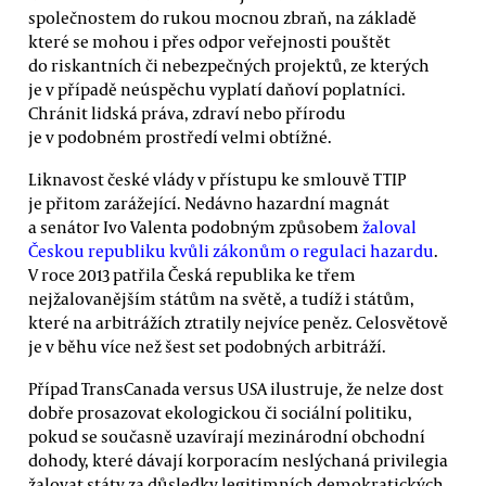
společnostem do rukou mocnou zbraň, na základě
které se mohou i přes odpor veřejnosti pouštět
do riskantních či nebezpečných projektů, ze kterých
je v případě neúspěchu vyplatí daňoví poplatníci.
Chránit lidská práva, zdraví nebo přírodu
je v podobném prostředí velmi obtížné.
Liknavost české vlády v přístupu ke smlouvě TTIP
je přitom zarážející. Nedávno hazardní magnát
a senátor Ivo Valenta podobným způsobem
žaloval
Českou republiku kvůli zákonům o regulaci hazardu
.
V roce 2013 patřila Česká republika ke třem
nejžalovanějším státům na světě, a tudíž i státům,
které na arbitrážích ztratily nejvíce peněz. Celosvětově
je v běhu více než šest set podobných arbitráží.
Případ TransCanada versus USA ilustruje, že nelze dost
dobře prosazovat ekologickou či sociální politiku,
pokud se současně uzavírají mezinárodní obchodní
dohody, které dávají korporacím neslýchaná privilegia
žalovat státy za důsledky legitimních demokratických