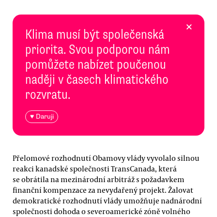
×
Klima musí být společenská
priorita. Svou podporou nám
pomůžete nabízet poučenou
naději v časech klimatického
rozvratu.
♥ Daruji
Přelomové rozhodnutí Obamovy vlády vyvolalo silnou
reakci kanadské společnosti TransCanada, která
se obrátila na mezinárodní arbitráž s požadavkem
finanční kompenzace za nevydařený projekt. Žalovat
demokratické rozhodnutí vlády umožňuje nadnárodní
společnosti dohoda o severoamerické zóně volného