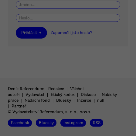
Přihlásit →
Zapomněli jste heslo?
Deník Referendum:
Redakce
|
Všichni
autoři
|
Vydavatel
|
Etický kodex
|
Diskuse
|
Nabídky
práce
|
Nadační fond
|
Bluesky
|
Inzerce
|
null
|
Partneři
© Vydavatelství Referendum, s. r. o., 2020.
Facebook
Bluesky
Instagram
RSS