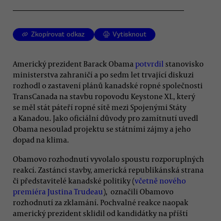
Zkopírovat odkaz
Vytisknout
Americký prezident Barack Obama
potvrdil
stanovisko
ministerstva zahraničí a po sedm let trvající diskuzi
rozhodl o zastavení plánů kanadské ropné společnosti
TransCanada na stavbu ropovodu Keystone XL, který
se měl stát páteří ropné sítě mezi Spojenými Státy
a Kanadou. Jako oficiální důvody pro zamítnutí uvedl
Obama nesoulad projektu se státními zájmy a jeho
dopad na klima.
Obamovo rozhodnutí vyvolalo spoustu rozporuplných
reakcí. Zastánci stavby, americká republikánská strana
či představitelé kanadské politiky (
včetně nového
premiéra Justina Trudeau
), označili Obamovo
rozhodnutí za zklamání. Pochvalné reakce naopak
americký prezident sklidil od kandidátky na příští