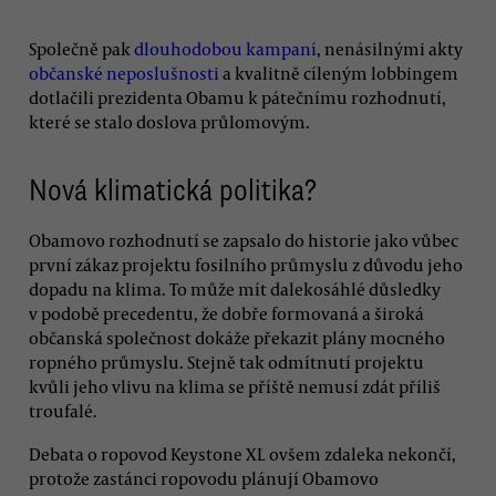
Společně pak
dlouhodobou kampaní
, nenásilnými akty
občanské neposlušnosti
a kvalitně cíleným lobbingem
dotlačili prezidenta Obamu k pátečnímu rozhodnutí,
které se stalo doslova průlomovým.
Nová klimatická politika?
Obamovo rozhodnutí se zapsalo do historie jako vůbec
první zákaz projektu fosilního průmyslu z důvodu jeho
dopadu na klima. To může mít dalekosáhlé důsledky
v podobě precedentu, že dobře formovaná a široká
občanská společnost dokáže překazit plány mocného
ropného průmyslu. Stejně tak odmítnutí projektu
kvůli jeho vlivu na klima se příště nemusí zdát příliš
troufalé.
Debata o ropovod Keystone XL ovšem zdaleka nekončí,
protože zastánci ropovodu plánují Obamovo