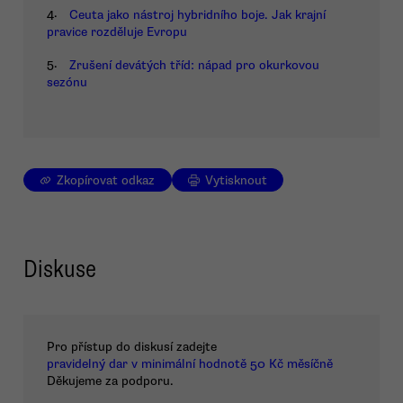
4.
Ceuta jako nástroj hybridního boje. Jak krajní
pravice rozděluje Evropu
5.
Zrušení devátých tříd: nápad pro okurkovou
sezónu
Zkopírovat odkaz
Vytisknout
Diskuse
Pro přístup do diskusí zadejte
pravidelný dar v minimální hodnotě 50 Kč měsíčně
Děkujeme za podporu.