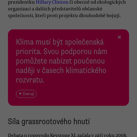
prezidentku
Hillary Clinton
či obecně od ekologických
organizací a dalších představitelů občanské
společnosti, kteří proti projektu dlouhodobě bojují.
×
Klima musí být společenská
priorita. Svou podporou nám
pomůžete nabízet poučenou
naději v časech klimatického
rozvratu.
♥ Daruji
Síla grassrootového hnutí
Debata o ropovodu Keystone XL začala v září roku 2008,