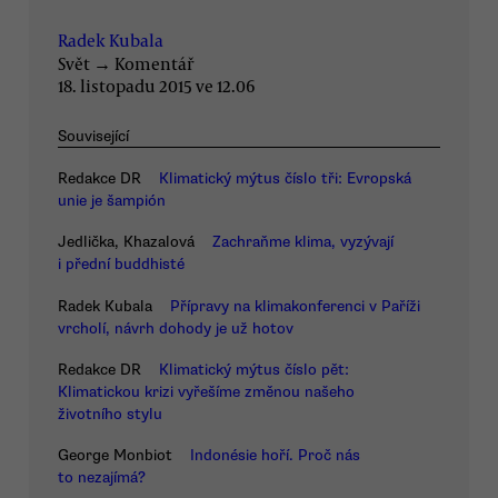
Radek Kubala
Svět
→
Komentář
18. listopadu 2015 ve 12.06
Související
Redakce DR
Klimatický mýtus číslo tři: Evropská
unie je šampión
Jedlička, Khazalová
Zachraňme klima, vyzývají
i přední buddhisté
Radek Kubala
Přípravy na klimakonferenci v Paříži
vrcholí, návrh dohody je už hotov
Redakce DR
Klimatický mýtus číslo pět:
Klimatickou krizi vyřešíme změnou našeho
životního stylu
George Monbiot
Indonésie hoří. Proč nás
to nezajímá?