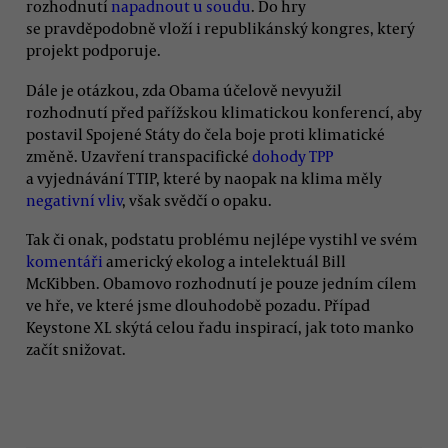
rozhodnutí
napadnout u soudu
. Do hry
se pravděpodobně vloží i republikánský kongres, který
projekt podporuje.
Dále je otázkou, zda Obama účelově nevyužil
rozhodnutí před pařížskou klimatickou konferencí, aby
postavil Spojené Státy do čela boje proti klimatické
změně. Uzavření transpacifické
dohody TPP
a vyjednávání TTIP, které by naopak na klima měly
negativní vliv
, však svědčí o opaku.
Tak či onak, podstatu problému nejlépe vystihl ve svém
komentáři
americký ekolog a intelektuál Bill
McKibben. Obamovo rozhodnutí je pouze jedním cílem
ve hře, ve které jsme dlouhodobě pozadu. Případ
Keystone XL skýtá celou řadu inspirací, jak toto manko
začít snižovat.