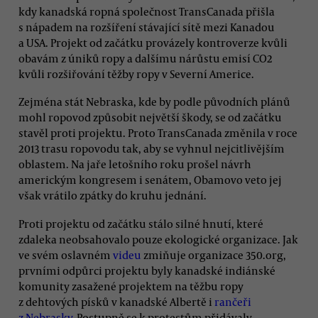
kdy kanadská ropná společnost TransCanada přišla
s nápadem na rozšíření stávající sítě mezi Kanadou
a USA. Projekt od začátku provázely kontroverze kvůli
obavám z úniků ropy a dalšímu nárůstu emisí CO2
kvůli rozšiřování těžby ropy v Severní Americe.
Zejména stát Nebraska, kde by podle původních plánů
mohl ropovod způsobit největší škody, se od začátku
stavěl proti projektu. Proto TransCanada změnila v roce
2013 trasu ropovodu tak, aby se vyhnul nejcitlivějším
oblastem. Na jaře letošního roku prošel návrh
americkým kongresem i senátem, Obamovo veto jej
však vrátilo zpátky do kruhu jednání.
Proti projektu od začátku stálo silné hnutí, které
zdaleka neobsahovalo pouze ekologické organizace. Jak
ve svém oslavném
videu
zmiňuje organizace 350.org,
prvními odpůrci projektu byly kanadské indiánské
komunity zasažené projektem na těžbu ropy
z dehtových písků v kanadské Albertě i
rančeři
z Nebrasky
. Postupně se k protestům přidávaly