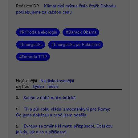
Redakce DR
Klimatický mýtus číslo čtyři: Dohodu
potřebujeme za každou cenu
#
Příroda a ekologie
#
Barack Obama
#
Energetika
#
Energetika po Fukušimě
#
Dohoda TTIP
Nejčtenější
Nejdiskutovanější
24 hod
týden
měsíc
1.
Sucho v době motoristické
2.
Tři a půl roku vládní zmocněnkyní pro Romy:
Co jsme dokázali a proč jsem odešla
3.
Evropa se změně klimatu přizpůsobí. Otázkou
je kdy, jak a co s příčinami