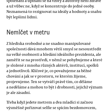
spoléhání a upínání se na vzory a autority není zdravé
a už vůbec ne, když se koncentruje do jedné osoby.
Neznamená to rezignovat na ideály a hodnoty a snahu
být lepšími lidmi.
Nemlčet v metru
Z hlediska svobodné a ne snadno manipulované
společnosti dává mnohem větší smysl se nesoustředit
na velké osobnosti a hledání ideálního prezidenta, ale
zaměřit se na prostředí, v němž se pohybujeme a které
je složené z mnoha různých aktérů, institucí, spolků
a jednotlivců. Klíčové je, co považujeme za běžné
chování a jak se v prostoru, ve kterém žijeme,
projevujeme. Ten se vytváří právě tím, co děláme
a neděláme a mohou to být i drobnosti, jejichž význam
je ale zásadní.
Třeba když jedete metrem a dva mladíci si začnou
výsměšně pořizovat selfie se spícím bezdomovcem,