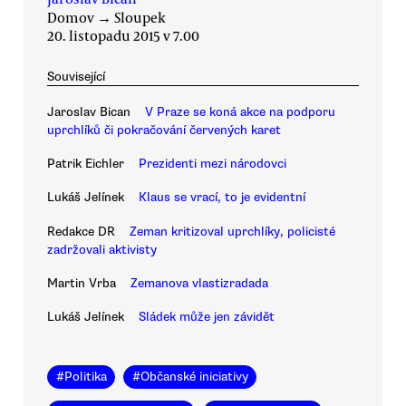
Domov
→
Sloupek
20. listopadu 2015 v 7.00
Související
Jaroslav Bican
V Praze se koná akce na podporu
uprchlíků či pokračování červených karet
Patrik Eichler
Prezidenti mezi národovci
Lukáš Jelínek
Klaus se vrací, to je evidentní
Redakce DR
Zeman kritizoval uprchlíky, policisté
zadržovali aktivisty
Martin Vrba
Zemanova vlastizradada
Lukáš Jelínek
Sládek může jen závidět
#
Politika
#
Občanské iniciativy