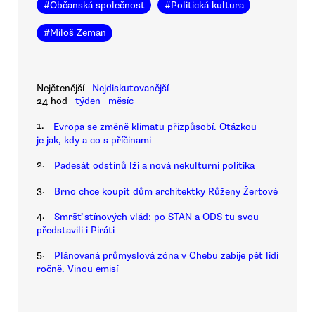
#
Občanská společnost
#
Politická kultura
#
Miloš Zeman
Nejčtenější
Nejdiskutovanější
24 hod
týden
měsíc
1.
Evropa se změně klimatu přizpůsobí. Otázkou
je jak, kdy a co s příčinami
2.
Padesát odstínů lži a nová nekulturní politika
3.
Brno chce koupit dům architektky Růženy Žertové
4.
Smršť stínových vlád: po STAN a ODS tu svou
představili i Piráti
5.
Plánovaná průmyslová zóna v Chebu zabije pět lidí
ročně. Vinou emisí