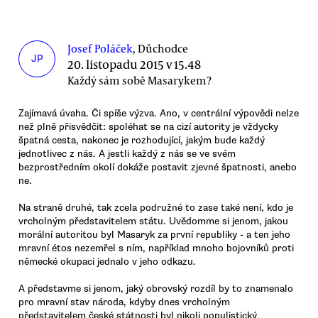
Josef Poláček
, Důchodce
JP
20. listopadu 2015 v 15.48
Každý sám sobě Masarykem?
Zajímavá úvaha. Či spíše výzva. Ano, v centrální výpovědi nelze
než plně přisvědčit: spoléhat se na cizí autority je vždycky
špatná cesta, nakonec je rozhodující, jakým bude každý
jednotlivec z nás. A jestli každý z nás se ve svém
bezprostředním okolí dokáže postavit zjevné špatnosti, anebo
ne.
Na straně druhé, tak zcela podružné to zase také není, kdo je
vrcholným představitelem státu. Uvědomme si jenom, jakou
morální autoritou byl Masaryk za první republiky - a ten jeho
mravní étos nezemřel s ním, například mnoho bojovníků proti
německé okupaci jednalo v jeho odkazu.
A představme si jenom, jaký obrovský rozdíl by to znamenalo
pro mravní stav národa, kdyby dnes vrcholným
představitelem české státnosti byl nikoli populistický