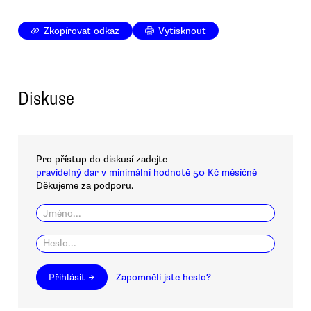
Zkopírovat odkaz
Vytisknout
Diskuse
Pro přístup do diskusí zadejte
pravidelný dar v minimální hodnotě 50 Kč měsíčně
Děkujeme za podporu.
Přihlásit →
Zapomněli jste heslo?