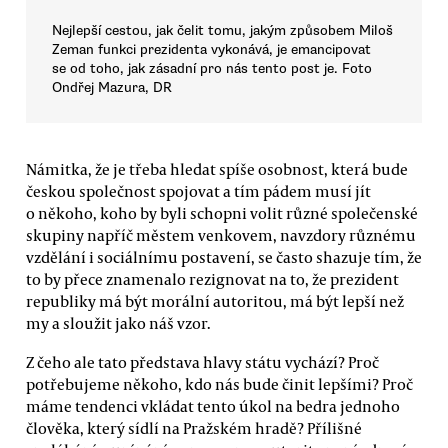
Nejlepší cestou, jak čelit tomu, jakým způsobem Miloš
Zeman funkci prezidenta vykonává, je emancipovat
se od toho, jak zásadní pro nás tento post je. Foto
Ondřej Mazura, DR
Námitka, že je třeba hledat spíše osobnost, která bude
českou společnost spojovat a tím pádem musí jít
o někoho, koho by byli schopni volit různé společenské
skupiny napříč městem venkovem, navzdory různému
vzdělání i sociálnímu postavení, se často shazuje tím, že
to by přece znamenalo rezignovat na to, že prezident
republiky má být morální autoritou, má být lepší než
my a sloužit jako náš vzor.
Z čeho ale tato představa hlavy státu vychází? Proč
potřebujeme někoho, kdo nás bude činit lepšími? Proč
máme tendenci vkládat tento úkol na bedra jednoho
člověka, který sídlí na Pražském hradě? Přílišné