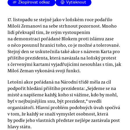
Zkopírovat odkaz
Vytisknout
17. listopadu se stejně jako v loňském roce podařilo
Miloši Zemanovi na sebe strhnout pozornost. Mnoho
lidí překvapil tím, že svým vystoupením
na demonstraci pořádané Blokem proti islámu zase
o něco posunul hranici toho, co je možné a tolerované.
Stejný den se uskutečnila také akce s názvem Karta pro
příštího prezidenta, která navázala na loňský protest
s červenými kartami vyjadřujícími nesouhlas s tím, jak
Miloš Zeman vykonává svoji funkci.
Letošní akce pořádaná na Národní třídě měla za cíl
podpořit hledání příštího prezidenta: „Sejdeme se na
místě a napíšeme každý, koho si vážíme, kdo by mohl,
byť v nejbujnějším snu, být prezident,“ uvedli
organizátoři. Hlavní problém podobných úvah spočívá
v tom, že každý se snaží vymyslet osobnost, která
by podle jeho vlastních představ nejlépe zastávala post
hlavy státu.