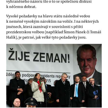
vyhraněného názoru šlo o to se společnou diskusí
k něčemu dobrat.
Vysoké požadavky na hlavu státu následně vedou
k neméně vysokým nárokům na voliče. I na některých
jménech, která zaznívají v souvislosti s příští
prezidentskou volbou (například Šimon Pánek či Tomáš
Halík), je patrné, jak velké tyto požadavky jsou.