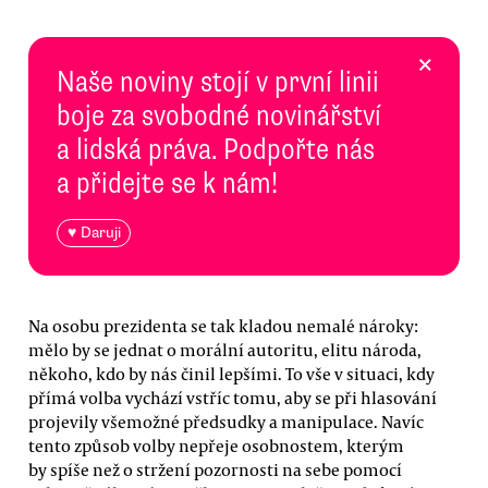
×
Naše noviny stojí v první linii
boje za svobodné novinářství
a lidská práva. Podpořte nás
a přidejte se k nám!
♥ Daruji
Na osobu prezidenta se tak kladou nemalé nároky:
mělo by se jednat o morální autoritu, elitu národa,
někoho, kdo by nás činil lepšími. To vše v situaci, kdy
přímá volba vychází vstříc tomu, aby se při hlasování
projevily všemožné předsudky a manipulace. Navíc
tento způsob volby nepřeje osobnostem, kterým
by spíše než o stržení pozornosti na sebe pomocí