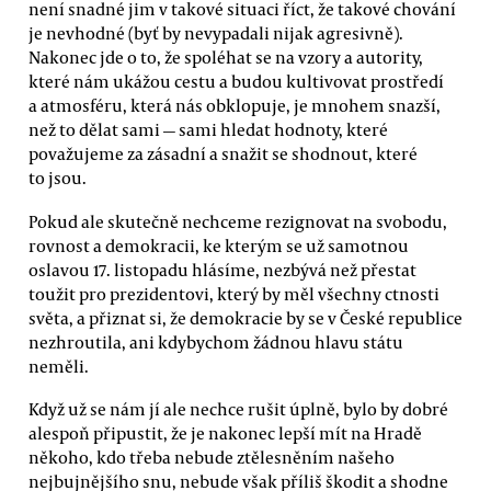
není snadné jim v takové situaci říct, že takové chování
je nevhodné (byť by nevypadali nijak agresivně).
Nakonec jde o to, že spoléhat se na vzory a autority,
které nám ukážou cestu a budou kultivovat prostředí
a atmosféru, která nás obklopuje, je mnohem snazší,
než to dělat sami — sami hledat hodnoty, které
považujeme za zásadní a snažit se shodnout, které
to jsou.
Pokud ale skutečně nechceme rezignovat na svobodu,
rovnost a demokracii, ke kterým se už samotnou
oslavou 17. listopadu hlásíme, nezbývá než přestat
toužit pro prezidentovi, který by měl všechny ctnosti
světa, a přiznat si, že demokracie by se v České republice
nezhroutila, ani kdybychom žádnou hlavu státu
neměli.
Když už se nám jí ale nechce rušit úplně, bylo by dobré
alespoň připustit, že je nakonec lepší mít na Hradě
někoho, kdo třeba nebude ztělesněním našeho
nejbujnějšího snu, nebude však příliš škodit a shodne