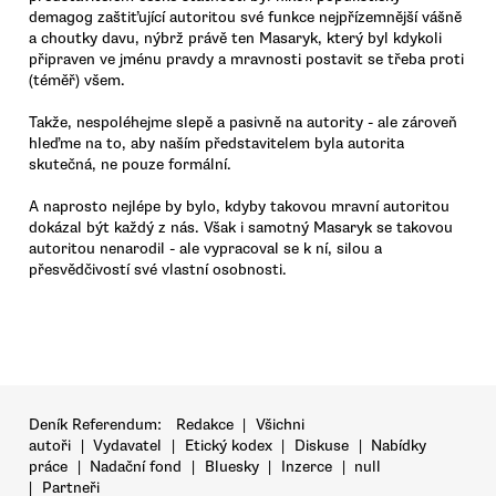
demagog zaštiťující autoritou své funkce nejpřízemnější vášně
a choutky davu, nýbrž právě ten Masaryk, který byl kdykoli
připraven ve jménu pravdy a mravnosti postavit se třeba proti
(téměř) všem.
Takže, nespoléhejme slepě a pasivně na autority - ale zároveň
hleďme na to, aby naším představitelem byla autorita
skutečná, ne pouze formální.
A naprosto nejlépe by bylo, kdyby takovou mravní autoritou
dokázal být každý z nás. Však i samotný Masaryk se takovou
autoritou nenarodil - ale vypracoval se k ní, silou a
přesvědčivostí své vlastní osobnosti.
Deník Referendum:
Redakce
|
Všichni
autoři
|
Vydavatel
|
Etický kodex
|
Diskuse
|
Nabídky
práce
|
Nadační fond
|
Bluesky
|
Inzerce
|
null
|
Partneři