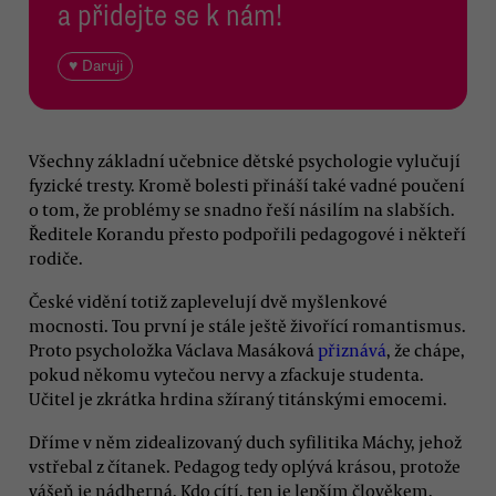
a přidejte se k nám!
♥ Daruji
Všechny základní učebnice dětské psychologie vylučují
fyzické tresty. Kromě bolesti přináší také vadné poučení
o tom, že problémy se snadno řeší násilím na slabších.
Ředitele Korandu přesto podpořili pedagogové i někteří
rodiče.
České vidění totiž zaplevelují dvě myšlenkové
mocnosti. Tou první je stále ještě živořící romantismus.
Proto psycholožka Václava Masáková
přiznává
, že chápe,
pokud někomu vytečou nervy a zfackuje studenta.
Učitel je zkrátka hrdina sžíraný titánskými emocemi.
Dříme v něm zidealizovaný duch syfilitika Máchy, jehož
vstřebal z čítanek. Pedagog tedy oplývá krásou, protože
vášeň je nádherná. Kdo cítí, ten je lepším člověkem.