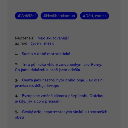
#
Vzdělání
#
Neoliberalismus
#
Děti, rodina
Nejčtenější
Nejdiskutovanější
24 hod
týden
měsíc
1.
Sucho v době motoristické
2.
Tři a půl roku vládní zmocněnkyní pro Romy:
Co jsme dokázali a proč jsem odešla
3.
Ceuta jako nástroj hybridního boje. Jak krajní
pravice rozděluje Evropu
4.
Evropa se změně klimatu přizpůsobí. Otázkou
je kdy, jak a co s příčinami
5.
Český orloj nepotrestaných viníků a trestaných
obětí