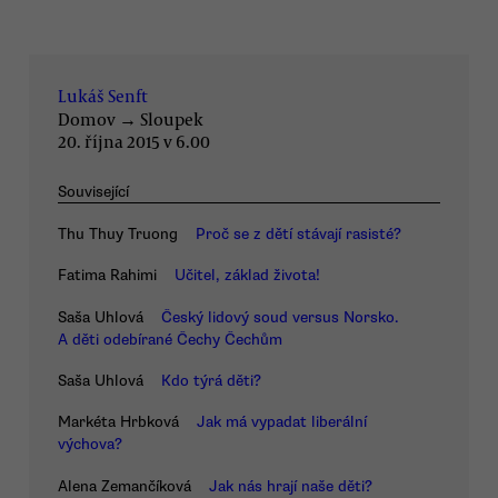
Lukáš Senft
Domov
→
Sloupek
20. října 2015 v 6.00
Související
Thu Thuy Truong
Proč se z dětí stávají rasisté?
Fatima Rahimi
Učitel, základ života!
Saša Uhlová
Český lidový soud versus Norsko.
A děti odebírané Čechy Čechům
Saša Uhlová
Kdo týrá děti?
Markéta Hrbková
Jak má vypadat liberální
výchova?
Alena Zemančíková
Jak nás hrají naše děti?