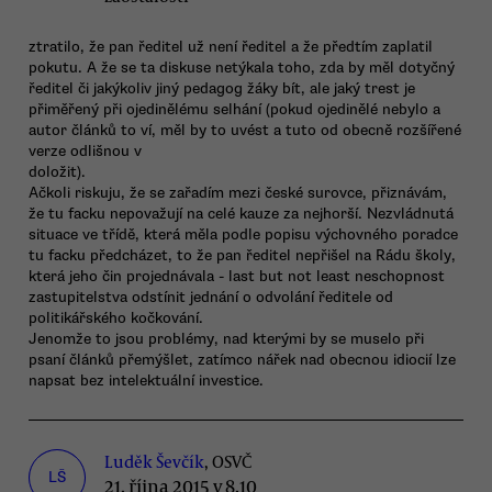
ztratilo, že pan ředitel už není ředitel a že předtím zaplatil
pokutu. A že se ta diskuse netýkala toho, zda by měl dotyčný
ředitel či jakýkoliv jiný pedagog žáky bít, ale jaký trest je
přiměřený při ojedinělému selhání (pokud ojedinělé nebylo a
autor článků to ví, měl by to uvést a tuto od obecně rozšířené
verze odlišnou v
doložit).
Ačkoli riskuju, že se zařadím mezi české surovce, přiznávám,
že tu facku nepovažují na celé kauze za nejhorší. Nezvládnutá
situace ve třídě, která měla podle popisu výchovného poradce
tu facku předcházet, to že pan ředitel nepřišel na Rádu školy,
která jeho čin projednávala - last but not least neschopnost
zastupitelstva odstínit jednání o odvolání ředitele od
politikářského kočkování.
Jenomže to jsou problémy, nad kterými by se muselo při
psaní článků přemýšlet, zatímco nářek nad obecnou idiocií lze
napsat bez intelektuální investice.
Luděk Ševčík
, OSVČ
LŠ
21. října 2015 v 8.10