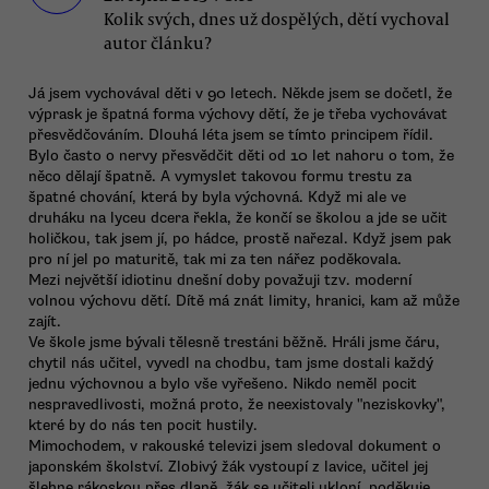
Kolik svých, dnes už dospělých, dětí vychoval
autor článku?
Já jsem vychovával děti v 90 letech. Někde jsem se dočetl, že
výprask je špatná forma výchovy dětí, že je třeba vychovávat
přesvědčováním. Dlouhá léta jsem se tímto principem řídil.
Bylo často o nervy přesvědčit děti od 10 let nahoru o tom, že
něco dělají špatně. A vymyslet takovou formu trestu za
špatné chování, která by byla výchovná. Když mi ale ve
druháku na lyceu dcera řekla, že končí se školou a jde se učit
holičkou, tak jsem jí, po hádce, prostě nařezal. Když jsem pak
pro ní jel po maturitě, tak mi za ten nářez poděkovala.
Mezi největší idiotinu dnešní doby považuji tzv. moderní
volnou výchovu dětí. Dítě má znát limity, hranici, kam až může
zajít.
Ve škole jsme bývali tělesně trestáni běžně. Hráli jsme čáru,
chytil nás učitel, vyvedl na chodbu, tam jsme dostali každý
jednu výchovnou a bylo vše vyřešeno. Nikdo neměl pocit
nespravedlivosti, možná proto, že neexistovaly "neziskovky",
které by do nás ten pocit hustily.
Mimochodem, v rakouské televizi jsem sledoval dokument o
japonském školství. Zlobivý žák vystoupí z lavice, učitel jej
šlehne rákoskou přes dlaně, žák se učiteli ukloní, poděkuje.