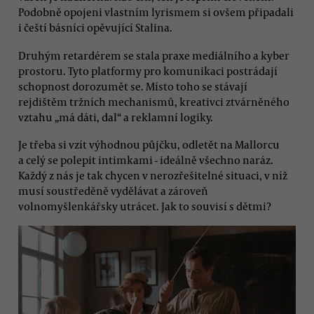
Podobně opojeni vlastním lyrismem si ovšem připadali
i čeští básníci opěvující Stalina.
Druhým retardérem se stala praxe mediálního a kyber
prostoru. Tyto platformy pro komunikaci postrádají
schopnost dorozumět se. Místo toho se stávají
rejdištěm tržních mechanismů, kreativci ztvárněného
vztahu „má dáti, dal“ a reklamní logiky.
Je třeba si vzít výhodnou půjčku, odletět na Mallorcu
a celý se polepit intimkami - ideálně všechno naráz.
Každý z nás je tak chycen v nerozřešitelné situaci, v níž
musí soustředěně vydělávat a zároveň
volnomyšlenkářsky utrácet. Jak to souvisí s dětmi?