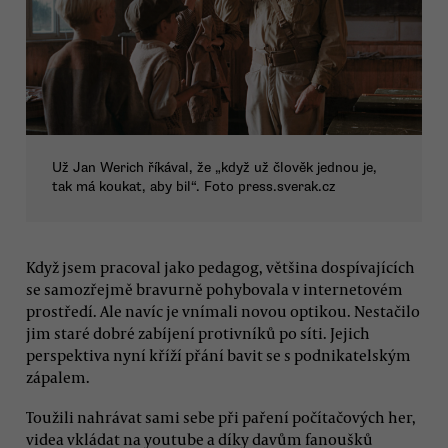
Už Jan Werich říkával, že „když už člověk jednou je,
tak má koukat, aby bil“. Foto press.sverak.cz
Když jsem pracoval jako pedagog, většina dospívajících
se samozřejmě bravurně pohybovala v internetovém
prostředí. Ale navíc je vnímali novou optikou. Nestačilo
jim staré dobré zabíjení protivníků po síti. Jejich
perspektiva nyní kříží přání bavit se s podnikatelským
zápalem.
Toužili nahrávat sami sebe při paření počítačových her,
videa vkládat na youtube a díky davům fanoušků