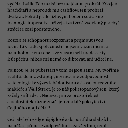
vydělat balík. Kdo maká bez mejdanu, prohrál. Kdo jen
hračičkaří a neproudí mu cashflow, ten prohrál
dvakrát. Pokud je ale uzlovým bodem současné
ideologie imperativ „užívej si za tvrdě vydělaný prachy”,
ztrácí se cosi podstatného.
Rozbíjí se schopnost rozpoznat a přijmout svou
identitu v řádu společnosti: nejsem vázán ničím a
na nikoho, jsem rebel své vlastní self-made cesty
k úspěchu, nikdo mi nemá co diktovat, ani učitel ne.
Pointou je, že puberťáci v tom nejsou sami. My tvoříme
realitu, do níž vstupují, my neseme zodpovědnost
za ideologické výzvy k hédonismu a étosu burzovního
makléře z Wall Street. Je to náš polistopadový sen, který
začaly snít i děti. Nadávat jim za prostořekost
a nedostatek kázně značí jen zoufalé pokrytectví.
Co jiného mají dělat?
Češi ale byli vždy enšpíglové a do portfólia slabších,
na něž se přenese zodpovědnost za všechno, nyní