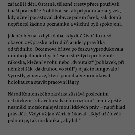
zařadili i děti. Ostatně, tělesné tresty přece používali
i naši prarodiče. S oblibou se tak připomíná zlatý věk,
kdy učitel počastoval zlobivce párem facek, žák domů
nepřinesl žádnou poznámku a všichni byli spokojeni.
Jak nádherná to byla doba, kdy dítě živořilo mezi
obavou z výprasku od rodičů a údery pravítka
od třídního. Occamova břitva po česku vyprodukovala
mnoho jednoduchých řešení složitých problémů:
rákoska, klečení v rohu nebo „dvoutakt“ (pohlavek, při
němž si žák „dá druhou vo stůl“). A jak to fungovalo!
Vyrostly generace, které pomáhaly zprodukovat
holokaust a stavět pracovní lágry.
Národ Komenského zkrátka zůstává posledním
ostrůvkem „zdravého selského rozumu“, jemuž ještě
nezměkl mozek nalejvárnou lidských práv — například
práv dětí. Vždyť už Jan Werich říkával: „Když už člověk
jednou je, tak má koukat, aby bil.“