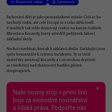
Zkopírovat odkaz
Vytisknout
Fackování dětí je jako pomazánkové máslo: Češi se ho
nechtějí vzdát, ale celé Evropě se z toho dělá šoufl.
V médiích tak stále doznívají reakce na kauzu ředitele
Miroslava Korandy, který uštědřil pohlavek žákovi
základní školy.
Nechci rozebírat, kterak k záhlavci došlo. Zarážející jsou
spíše komentáře k celému incidentu. Ty se totiž
mateřsky zastávají Korandy a s otcovskou dravostí
se rozohňují nad zkažeností hadího plémě
dospívajících.
×
Naše noviny stojí v první linii
boje za svobodné novinářství
a lidská práva. Podpořte nás