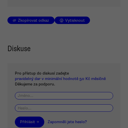
Zkopírovat odkaz
Vytisknout
Diskuse
Pro přístup do diskusí zadejte
pravidelný dar v minimální hodnotě 50 Kč měsíčně
Děkujeme za podporu.
Přihlásit →
Zapomněli jste heslo?