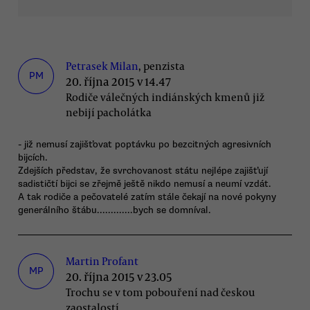
Petrasek Milan
, penzista
PM
20. října 2015 v 14.47
Rodiče válečných indiánských kmenů již
nebijí pacholátka
- již nemusí zajišťovat poptávku po bezcitných agresivních
bijcích.
Zdejších představ, že svrchovanost státu nejlépe zajišťují
sadističtí bijci se zřejmě ještě nikdo nemusí a neumí vzdát.
A tak rodiče a pečovatelé zatím stále čekají na nové pokyny
generálního štábu.............bych se domníval.
Martin Profant
MP
20. října 2015 v 23.05
Trochu se v tom pobouření nad českou
zaostalostí