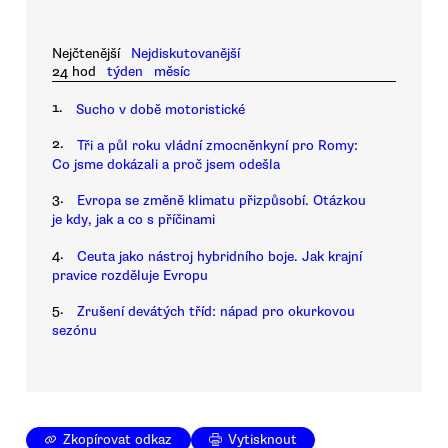
Nejčtenější
Nejdiskutovanější
24 hod
týden
měsíc
1.
Sucho v době motoristické
2.
Tři a půl roku vládní zmocněnkyní pro Romy:
Co jsme dokázali a proč jsem odešla
3.
Evropa se změně klimatu přizpůsobí. Otázkou
je kdy, jak a co s příčinami
4.
Ceuta jako nástroj hybridního boje. Jak krajní
pravice rozděluje Evropu
5.
Zrušení devátých tříd: nápad pro okurkovou
sezónu
Zkopírovat odkaz
Vytisknout