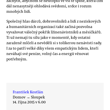
zachytit, abychom se neutopili ve vší té špíně, která čím
dál nenasytněji ohlodává svědomí, srdce i rozum
mnohých lidí.
Společný hlas dárců, dobrovolníků a lidí z neziskových
a humanitárních organizací také začíná pozvolna
vyvažovat válečný pokřik lžinenávistníků a měsíčkářů.
Ti už nemají tu sílu jako v momentě, kdy ostatní
zaraženě mlčeli a nevěděli si s tolikerou nenávistí rady.
I za to patří velké díky všem empatickým lidem, kteří
neváhají své peníze, volný čas a energii věnovat
potřebným.
František Kostlán
Domov
→
Sloupek
14. října 2015 v 6.00