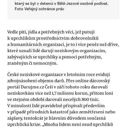
který se byl v detenci v Bělé-Jezové osobně podívat.
Foto Veřejný ochránce práv
Vedle pití, jídla a potřebných věcí, jež putují
k uprchlíkům prostřednictvím dobrovolníků
a humanitárních organizací, je to i více peněz než dříve,
které uznalí lidé darují neziskovým organizacím,
zabývajících se uprchlíky a pomocí potřebným,
zraněným či nemocným.
České neziskové organizace v letošním roce evidují
zdvojnásobení objemu darů. Přes online dárcovský
portál Darujme.cz Češi v září tohoto roku darovali
neziskovkám více než 1,7 milionu korun, přitom loni
ve stejném období darovali necelých 800 tisíc.
V minulosti lidé pravidelně přispívali především
v případě přírodních katastrof jako zemětřesení nebo
záplavy, tentokrát je hlavním důvodem současná
uprchlická krize. „Mnoha lidem není osud uprchlíků