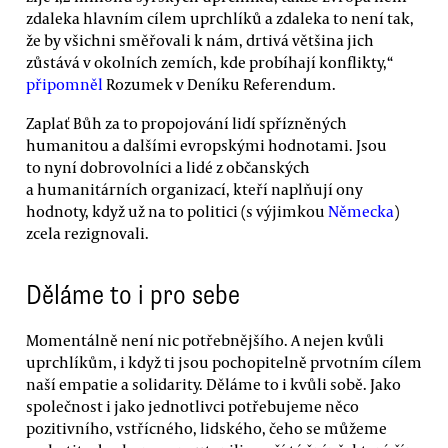
zdaleka hlavním cílem uprchlíků a zdaleka to není tak,
že by všichni směřovali k nám, drtivá většina jich
zůstává v okolních zemích, kde probíhají konflikty,“
připomněl
Rozumek v Deníku Referendum.
Zaplať Bůh za to propojování lidí spřízněných
humanitou a dalšími evropskými hodnotami. Jsou
to nyní dobrovolníci a lidé z občanských
a humanitárních organizací, kteří naplňují ony
hodnoty, když už na to politici (s výjimkou
Německa
)
zcela rezignovali.
Děláme to i pro sebe
Momentálně není nic potřebnějšího. A nejen kvůli
uprchlíkům, i když ti jsou pochopitelně prvotním cílem
naší empatie a solidarity. Děláme to i kvůli sobě. Jako
společnost i jako jednotlivci potřebujeme něco
pozitivního, vstřícného, lidského, čeho se můžeme