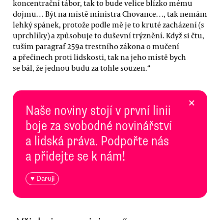
koncentrační tábor, tak to bude velice blízko mému
dojmu… Být na místě ministra Chovance…, tak nemám
lehký spánek, protože podle mě je to kruté zacházení (s
uprchlíky) a způsobuje to duševní trýznění. Když si čtu,
tuším paragraf 259a trestního zákona o mučení
a přečinech proti lidskosti, tak na jeho místě bych
se bál, že jednou budu za tohle souzen.“
×
Naše noviny stojí v první linii
boje za svobodné novinářství
a lidská práva. Podpořte nás
a přidejte se k nám!
♥ Daruji