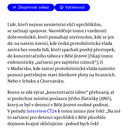
Zkopírovat odkaz
Vytisknout
Lidé, kteří nejsou nenávistní vůči uprchlíkům,
se začínají spojovat. Nasvědčuje tomu i vzedmutí
dobrovolníků, kteří pomáhají utečencům, kde se jen
dá: na našem území, kde česká protofašistická vláda
zavírá bez soudu lidi, kteří spáchali pouhý přestupek,
do koncentračního tábora v Bělé-Jezové (říkají tomu
eufemisticky „zařízení pro zajištění cizinců“); či
v Maďarsku, kde tamní protofašistická vláda namísto
pomoci potřebným staví žiletkové ploty na hranicích.
Nebo v Srbsku a Chorvatsku.
Komu se zdá výraz „koncentrační tábor“ přehnaný, ať
si poslechne mínění poslance Jiřího Zlatušky (ANO),
který se byl v detenci v Bělé-Jezové osobně podívat.
V pořadu
Interview ČT24
k tomu mimo jiné řekl: „Na mě
to zařízení pro detenci uprchlíků v Bělé působilo
dojmem krajně skličujícím - pokud bych řekl