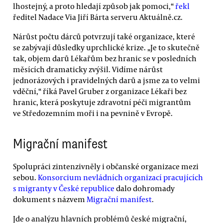
lhostejný, a proto hledají způsob jak pomoci,“
řekl
ředitel Nadace Via Jiří Bárta serveru Aktuálně.cz.
Nárůst počtu dárců potvrzují také organizace, které
se zabývají důsledky uprchlické krize. „Je to skutečně
tak, objem darů Lékařům bez hranic se v posledních
měsících dramaticky zvýšil. Vidíme nárůst
jednorázových i pravidelných darů a jsme za to velmi
vděční,“ říká Pavel Gruber z organizace Lékaři bez
hranic, která poskytuje zdravotní péči migrantům
ve Středozemním moři i na pevnině v Evropě.
Migrační manifest
Spolupráci zintenzivněly i občanské organizace mezi
sebou.
Konsorcium nevládních organizací pracujících
s migranty v České republice
dalo dohromady
dokument s názvem
Migrační manifest
.
Jde o analýzu hlavních problémů české migrační,