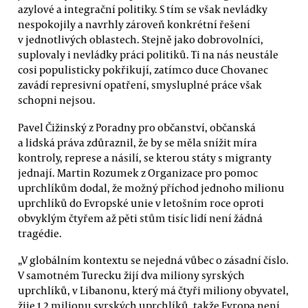
azylové a integrační politiky. S tím se však nevládky
nespokojily a navrhly zároveň konkrétní řešení
v jednotlivých oblastech. Stejně jako dobrovolníci,
suplovaly i nevládky práci politiků. Ti na nás neustále
cosi populisticky pokřikují, zatímco duce Chovanec
zavádí represivní opatření, smysluplné práce však
schopni nejsou.
Pavel Čižinský z Poradny pro občanství, občanská
a lidská práva zdůraznil, že by se měla snížit míra
kontroly, represe a násilí, se kterou státy s migranty
jednají. Martin Rozumek z Organizace pro pomoc
uprchlíkům dodal, že možný příchod jednoho milionu
uprchlíků do Evropské unie v letošním roce oproti
obvyklým čtyřem až pěti stům tisíc lidí není žádná
tragédie.
„V globálním kontextu se nejedná vůbec o zásadní číslo.
V samotném Turecku žijí dva miliony syrských
uprchlíků, v Libanonu, který má čtyři miliony obyvatel,
žije 1,2 milionu syrských uprchlíků, takže Evropa není