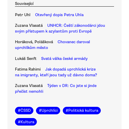
Související
Petr Uhl
Otevřený dopis Petra Uhla
Zuzana Vlasatá
UNHCR: Čeští zákonodárci jdou
svým přístupem k azylantům proti Evropě
Horáková, Polášková
Chovanec daroval
uprchlíkům město
Lukáš Senft
Svatá válka české armády
Fatima Rahimi
Jak dopadá uprchlická krize
na imigranty, kteří jsou tady už dávno doma?
Zuzana Vlasatá
Týden v DR: Co jste si jinde
přečíst nemohli
#
ČSSD
#
Uprchlíci
#
Politická kultura
#
Kultura