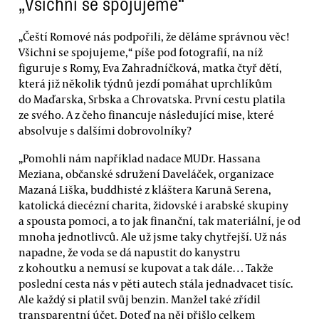
„Všichni se spojujeme“
„Čeští Romové nás podpořili, že děláme správnou věc!
Všichni se spojujeme,“ píše pod fotografií, na níž
figuruje s Romy, Eva Zahradníčková, matka čtyř dětí,
která již několik týdnů jezdí pomáhat uprchlíkům
do Maďarska, Srbska a Chrovatska. První cestu platila
ze svého. A z čeho financuje následující mise, které
absolvuje s dalšími dobrovolníky?
„Pomohli nám například nadace MUDr. Hassana
Meziana, občanské sdružení Daveláček, organizace
Mazaná Liška, buddhisté z kláštera Karunā Serena,
katolická diecézní charita, židovské i arabské skupiny
a spousta pomoci, a to jak finanční, tak materiální, je od
mnoha jednotlivců. Ale už jsme taky chytřejší. Už nás
napadne, že voda se dá napustit do kanystru
z kohoutku a nemusí se kupovat a tak dále… Takže
poslední cesta nás v pěti autech stála jednadvacet tisíc.
Ale každý si platil svůj benzin. Manžel také zřídil
transparentní účet. Doteď na něj přišlo celkem