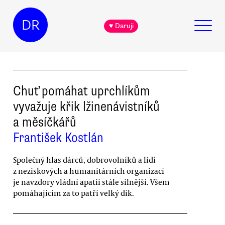
DR
♥ Daruji
Chuť pomáhat uprchlíkům
vyvažuje křik lžinenávistníků
a měsíčkářů
František Kostlán
Společný hlas dárců, dobrovolníků a lidí
z neziskových a humanitárních organizací
je navzdory vládní apatii stále silnější. Všem
pomáhajícím za to patří velký dík.