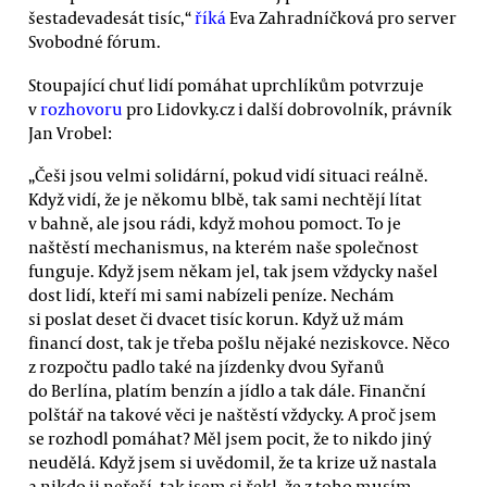
šestadevadesát tisíc,“
říká
Eva Zahradníčková pro server
Svobodné fórum.
Stoupající chuť lidí pomáhat uprchlíkům potvrzuje
v
rozhovoru
pro Lidovky.cz i další dobrovolník, právník
Jan Vrobel:
„Češi jsou velmi solidární, pokud vidí situaci reálně.
Když vidí, že je někomu blbě, tak sami nechtějí lítat
v bahně, ale jsou rádi, když mohou pomoct. To je
naštěstí mechanismus, na kterém naše společnost
funguje. Když jsem někam jel, tak jsem vždycky našel
dost lidí, kteří mi sami nabízeli peníze. Nechám
si poslat deset či dvacet tisíc korun. Když už mám
financí dost, tak je třeba pošlu nějaké neziskovce. Něco
z rozpočtu padlo také na jízdenky dvou Syřanů
do Berlína, platím benzín a jídlo a tak dále. Finanční
polštář na takové věci je naštěstí vždycky. A proč jsem
se rozhodl pomáhat? Měl jsem pocit, že to nikdo jiný
neudělá. Když jsem si uvědomil, že ta krize už nastala
a nikdo ji neřeší, tak jsem si řekl, že z toho musím