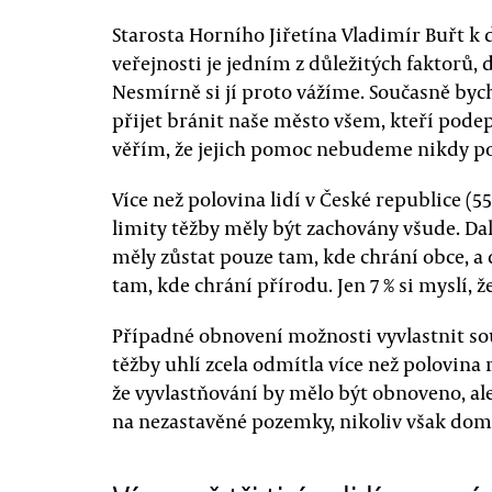
Starosta Horního Jiřetína Vladimír Buřt 
veřejnosti je jedním z důležitých faktorů, d
Nesmírně si jí proto vážíme. Současně byc
přijet bránit naše město všem, kteří podep
věřím, že jejich pomoc nebudeme nikdy po
Více než polovina lidí v České republice (5
limity těžby měly být zachovány všude. Dalš
měly zůstat pouze tam, kde chrání obce, a 
tam, kde chrání přírodu. Jen 7 % si myslí, 
Případné obnovení možnosti vyvlastnit 
těžby uhlí zcela odmítla více než polovina 
že vyvlastňování by mělo být obnoveno, ale
na nezastavěné pozemky, nikoliv však dom