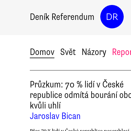
Deník Referendum
DR
Domov
Svět
Názory
Repo
Průzkum: 70 % lidí v České
republice odmítá bourání obc
kvůli uhlí
Jaroslav Bican
Přes 70 % lidí v České republice nesouhlasí