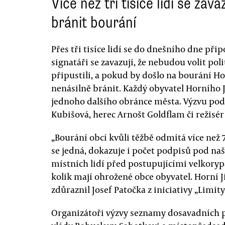
Více než tři tisíce lidí se zavá
bránit bourání
Přes tři tisíce lidí se do dnešního dne přip
signatáři se zavazují, že nebudou volit pol
připustili, a pokud by došlo na bourání Hor
nenásilně bránit. Každý obyvatel Horního J
jednoho dalšího obránce města. Výzvu pod
Kubišová, herec Arnošt Goldflam či režisér 
„Bourání obcí kvůli těžbě odmítá více než 7
se jedná, dokazuje i počet podpisů pod naš
místních lidí před postupujícími velkorypa
kolik mají ohrožené obce obyvatel. Horní J
zdůraznil Josef Patočka z iniciativy „Limit
Organizátoři výzvy seznamy dosavadních p