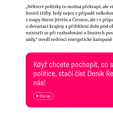
„Některé politiky to možná překvapí, ale v
limitů těžby. Tedy nejen v případě velkolo
z mapy Horní Jiřetín a Černice, ale i v pří
o devastaci krajiny a přiblížení dolu pod 
ministři se při rozhodování o limitech po
zády,“ uvedl vedoucí energetické kampaně
Když chcete pochopit, co 
politice, stačí číst Deník
nás!
♥ Daruji