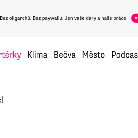
Bez oligarchů. Bez paywallu.
Jen vaše dary a naše práce
♥
rtérky
Klima
Bečva
Město
Podcas
í