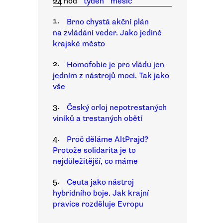
24 hod
týden
měsíc
1.
Brno chystá akční plán
na zvládání veder. Jako jediné
krajské město
2.
Homofobie je pro vládu jen
jedním z nástrojů moci. Tak jako
vše
3.
Český orloj nepotrestaných
viníků a trestaných obětí
4.
Proč děláme AltPrajd?
Protože solidarita je to
nejdůležitější, co máme
5.
Ceuta jako nástroj
hybridního boje. Jak krajní
pravice rozděluje Evropu