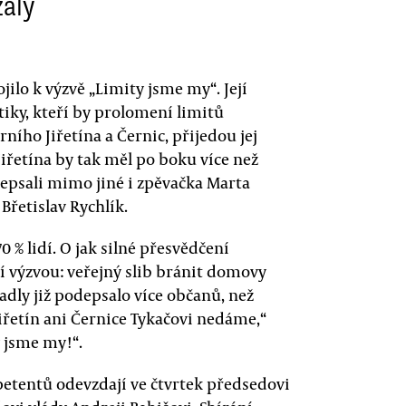
zaly
ojilo k výzvě „Limity jsme my“. Její
itiky, kteří by prolomení limitů
ního Jiřetína a Černic, přijedou jej
iřetína by tak měl po boku více než
epsali mimo jiné i zpěvačka Marta
Břetislav Rychlík.
0 % lidí. O jak silné přesvědčení
í výzvou: veřejný slib bránit domovy
dly již podepsalo více občanů, než
iřetín ani Černice Tykačovi nedáme,“
y jsme my!“.
etentů odevzdají ve čtvrtek předsedovi