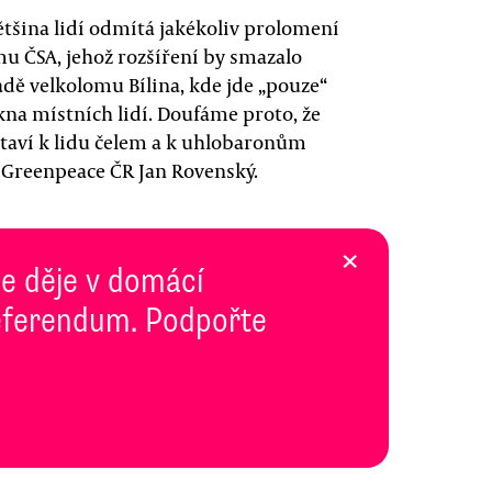
ětšina lidí odmítá jakékoliv prolomení
mu ČSA, jehož rozšíření by smazalo
padě velkolomu Bílina, kde jde „pouze“
okna místních lidí. Doufáme proto, že
staví k lidu čelem a k uhlobaronům
 Greenpeace ČR Jan Rovenský.
×
se děje v domácí
 Referendum. Podpořte