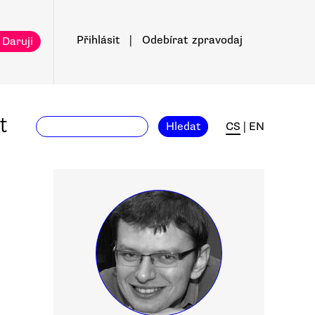
Přihlásit
|
Odebírat
zpravodaj
 Daruji
t
Hledat
CS
|
EN