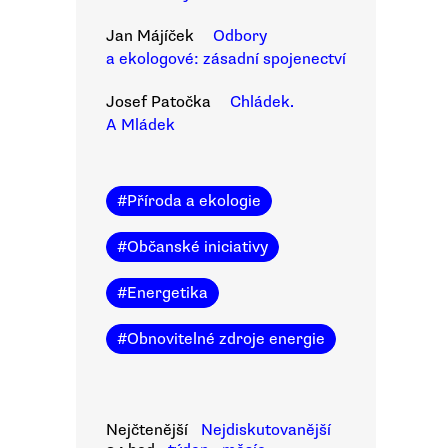
Jan Májíček
Odbory
a ekologové: zásadní spojenectví
Josef Patočka
Chládek.
A Mládek
#
Příroda a ekologie
#
Občanské iniciativy
#
Energetika
#
Obnovitelné zdroje energie
Nejčtenější
Nejdiskutovanější