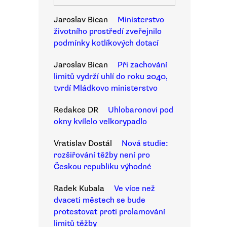
Jaroslav Bican
Ministerstvo
životního prostředí zveřejnilo
podmínky kotlíkových dotací
Jaroslav Bican
Při zachování
limitů vydrží uhlí do roku 2040,
tvrdí Mládkovo ministerstvo
Redakce DR
Uhlobaronovi pod
okny kvílelo velkorypadlo
Vratislav Dostál
Nová studie:
rozšiřování těžby není pro
Českou republiku výhodné
Radek Kubala
Ve více než
dvaceti městech se bude
protestovat proti prolamování
limitů těžby