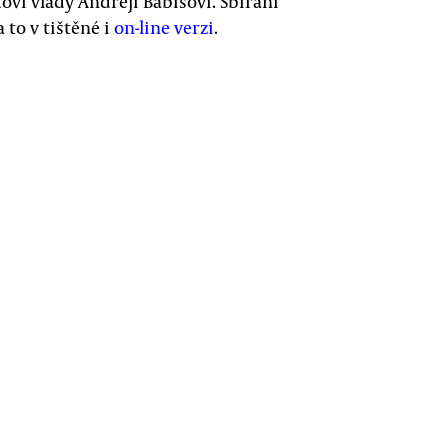
vi vlády Andreji Babišovi. Sbírání
to v tištěné i
on-line verzi
.