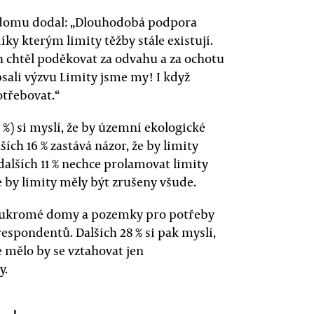
k domu dodal: „Dlouhodobá podpora
íky kterým limity těžby stále existují.
h chtěl poděkovat za odvahu a za ochotu
sali výzvu Limity jsme my! I když
třebovat.“
5 %) si myslí, že by územní ekologické
ích 16 % zastává názor, že by limity
dalších 11 % nechce prolamovat limity
že by limity měly být zrušeny všude.
soukromé domy a pozemky pro potřeby
respondentů. Dalších 28 % si pak myslí,
 mělo by se vztahovat jen
y.