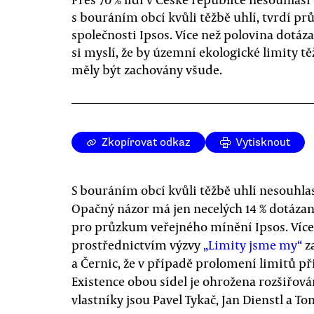
s bouráním obcí kvůli těžbě uhlí, tvrdí p
společnosti Ipsos. Více než polovina dotáz
si myslí, že by územní ekologické limity t
měly být zachovány všude.
Zkopírovat odkaz
Vytisknout
S bouráním obcí kvůli těžbě uhlí nesouhlasí
Opačný názor má jen necelých 14 % dotáza
pro průzkum veřejného mínění Ipsos. Více ne
prostřednictvím výzvy
„Limity jsme my“
z
a Černic, že v případě prolomení limitů př
Existence obou sídel je ohrožena rozšiřo
vlastníky jsou Pavel Tykač, Jan Dienstl a To