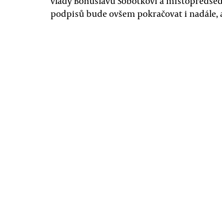
vlády Bohuslavu Sobotkovi a místopředsedo
podpisů bude ovšem pokračovat i nadále, a 