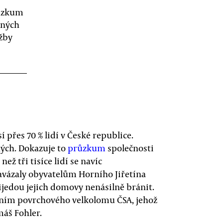
růzkum
aných
ěžby
 přes 70 % lidí v České republice.
ných. Dokazuje to
průzkum
společnosti
ž tři tisíce lidí se navíc
avázaly obyvatelům Horního Jiřetína
ijedou jejich domovy nenásilně bránit.
váním povrchového velkolomu ČSA, jehož
máš Fohler.