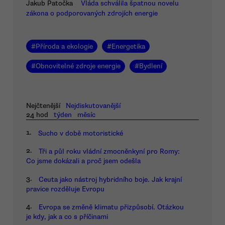
Jakub Patočka
Vláda schválila špatnou novelu
zákona o podporovaných zdrojích energie
#
Příroda a ekologie
#
Energetika
#
Obnovitelné zdroje energie
#
Bydlení
Nejčtenější
Nejdiskutovanější
24 hod
týden
měsíc
1.
Sucho v době motoristické
2.
Tři a půl roku vládní zmocněnkyní pro Romy:
Co jsme dokázali a proč jsem odešla
3.
Ceuta jako nástroj hybridního boje. Jak krajní
pravice rozděluje Evropu
4.
Evropa se změně klimatu přizpůsobí. Otázkou
je kdy, jak a co s příčinami