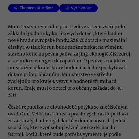
Zkopírovat odkaz
Vytisknout
Ministerstvo životního prostředí ve středu zveřejnilo
základní podmínky kotlíkových dotací, které budou
nově hradit evropské fondy. Až 85% dotaci z maximální
částky 150 tisíc korun bude možné získat na výměnu
starého kotle na pevná paliva za jiný, ekologičtější zdroj
a tzv. mikro-energetická opatření. O peníze si nejdříve
musí zažádat kraje, které budou následně poskytovat
dotace přímo občanům. Ministerstvo ve středu
zveřejnilo pro kraje 1. výzvu v hodnotě tří miliard
korun. Kraje musí o dotaci pro občany zažádat do 30.
září.
Česká republika se dlouhodobě potýká se znečištěným
ovzduším. Velká část emisí a prachových částic pochází
ze zastaralých uhelných kotlů v domácnostech. Jedná
se o látky, které způsobují vážné potíže dýchacího
ústrojí. Kotlů, které bude potřeba vyměnit, je podle