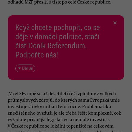
odhadů MŽP přes 350 tisíc po celé České republice.
×
Když chcete pochopit, co se
děje v domácí politice, stačí
číst Deník Referendum.
Podpořte nás!
♥ Daruji
„V celé Evropě se už desetiletí řeší zplodiny z velkých
průmyslových zdrojů, do kterých sama Evropská unie
investuje stovky miliard eur ročně. Problematiku
znečištěného ovzduší je ale třeba řešit komplexně, což
vyžaduje přísnější legislativu a nemalé investice.
V České republice se lokální topeniště na celkovém