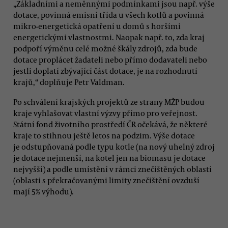
„Základními a neměnnými podmínkami jsou např. výše
dotace, povinná emisní třída u všech kotlů a povinná
mikro-energetická opatření u domů s horšími
energetickými vlastnostmi. Naopak např. to, zda kraj
podpoří výměnu celé možné škály zdrojů, zda bude
dotace proplácet žadateli nebo přímo dodavateli nebo
jestli doplatí zbývající část dotace, je na rozhodnutí
krajů,“ doplňuje Petr Valdman.
Po schválení krajských projektů ze strany MŽP budou
kraje vyhlašovat vlastní výzvy přímo pro veřejnost.
Státní fond životního prostředí ČR očekává, že některé
kraje to stihnou ještě letos na podzim. Výše dotace
je odstupňovaná podle typu kotle (na nový uhelný zdroj
je dotace nejmenší, na kotel jen na biomasu je dotace
nejvyšší) a podle umístění v rámci znečištěných oblastí
(oblasti s překračovanými limity znečištění ovzduší
mají 5% výhodu).