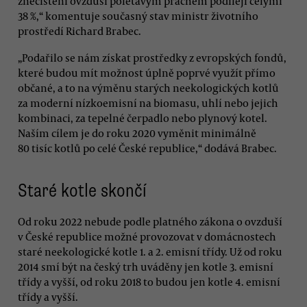
znečištění ovzduší polétavým prachem podílejí celými
38 %,“ komentuje současný stav ministr životního
prostředí Richard Brabec.
„Podařilo se nám získat prostředky z evropských fondů,
které budou mít možnost úplně poprvé využít přímo
občané, a to na výměnu starých neekologických kotlů
za moderní nízkoemisní na biomasu, uhlí nebo jejich
kombinaci, za tepelné čerpadlo nebo plynový kotel.
Naším cílem je do roku 2020 vyměnit minimálně
80 tisíc kotlů po celé České republice,“ dodává Brabec.
Staré kotle skončí
Od roku 2022 nebude podle platného zákona o ovzduší
v České republice možné provozovat v domácnostech
staré neekologické kotle 1. a 2. emisní třídy. Už od roku
2014 smí být na český trh uváděny jen kotle 3. emisní
třídy a vyšší, od roku 2018 to budou jen kotle 4. emisní
třídy a vyšší.