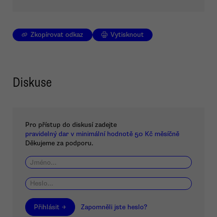
Zkopírovat odkaz
Vytisknout
Diskuse
Pro přístup do diskusí zadejte
pravidelný dar v minimální hodnotě 50 Kč měsíčně
Děkujeme za podporu.
Přihlásit →
Zapomněli jste heslo?