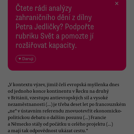
×
Čtete rádi analýzy
zahraničního dění z dílny
Petra Jedličky? Podpořte
rubriku Svět a pomozte jí
rozšiřovat kapacity.
♥ Daruji
„V kontextu výzev, jimiž čelí evropská myšlenka dnes
od jednoho konce kontinentu v Řecku na druhý
v Británii, vzestupu antievropských sil a vysoké
nezaměstnanosti (...) je třeba deset let po francouzském
„ne“ v ústavním referendu znovuotevřít ekonomicko-
politickou debatu o dalším posunu (...) Francie
a Německo stály od počátku u celého projektu (...)
a mají tak odpovědnost ukázat cestu.“