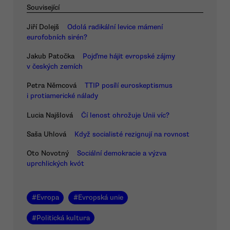
Související
Jiří Dolejš
Odolá radikální levice mámení
eurofobních sirén?
Jakub Patočka
Pojďme hájit evropské zájmy
v českých zemích
Petra Němcová
TTIP posílí euroskeptismus
i protiamerické nálady
Lucia Najšlová
Čí lenost ohrožuje Unii víc?
Saša Uhlová
Když socialisté rezignují na rovnost
Oto Novotný
Sociální demokracie a výzva
uprchlických kvót
#
Evropa
#
Evropská unie
#
Politická kultura