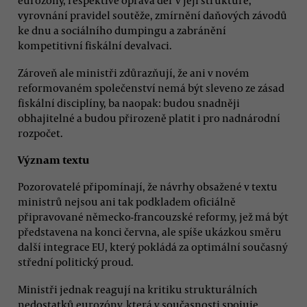
eurozóny, respektive oprava děr v její struktuře,
vyrovnání pravidel soutěže, zmírnění daňových závodů
ke dnu a sociálního dumpingu a zabránění
kompetitivní fiskální devalvaci.
Zároveň ale ministři zdůrazňují, že ani v novém
reformovaném společenství nemá být sleveno ze zásad
fiskální disciplíny, ba naopak: budou snadněji
obhajitelné a budou přirozeně platit i pro nadnárodní
rozpočet.
Význam textu
Pozorovatelé připomínají, že návrhy obsažené v textu
ministrů nejsou ani tak podkladem oficiálně
připravované německo-francouzské reformy, jež má být
představena na konci června, ale spíše ukázkou směru
další integrace EU, který pokládá za optimální současný
střední politický proud.
Ministři jednak reagují na kritiku strukturálních
nedostatků eurozóny, která v současnosti spojuje