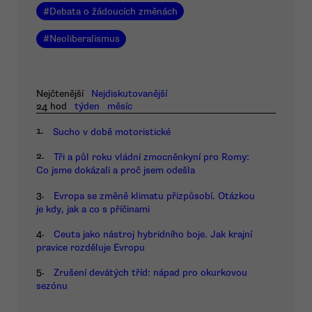
#
Debata o žádoucích změnách
#
Neoliberalismus
Nejčtenější
Nejdiskutovanější
24 hod
týden
měsíc
1.
Sucho v době motoristické
2.
Tři a půl roku vládní zmocněnkyní pro Romy:
Co jsme dokázali a proč jsem odešla
3.
Evropa se změně klimatu přizpůsobí. Otázkou
je kdy, jak a co s příčinami
4.
Ceuta jako nástroj hybridního boje. Jak krajní
pravice rozděluje Evropu
5.
Zrušení devátých tříd: nápad pro okurkovou
sezónu