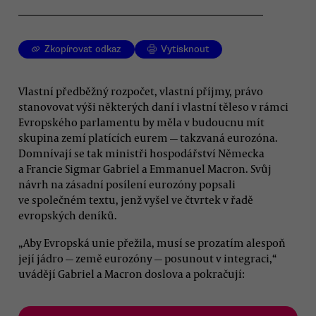
Zkopírovat odkaz
Vytisknout
Vlastní předběžný rozpočet, vlastní příjmy, právo
stanovovat výši některých daní i vlastní těleso v rámci
Evropského parlamentu by měla v budoucnu mít
skupina zemí platících eurem — takzvaná eurozóna.
Domnívají se tak ministři hospodářství Německa
a Francie Sigmar Gabriel a Emmanuel Macron. Svůj
návrh na zásadní posílení eurozóny popsali
ve společném textu, jenž vyšel ve čtvrtek v řadě
evropských deníků.
„Aby Evropská unie přežila, musí se prozatím alespoň
její jádro — země eurozóny — posunout v integraci,“
uvádějí Gabriel a Macron doslova a pokračují: