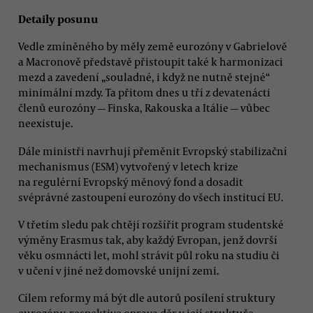
Detaily posunu
Vedle zmíněného by měly země eurozóny v Gabrielově
a Macronově představě přistoupit také k harmonizaci
mezd a zavedení „souladné, i když ne nutně stejné“
minimální mzdy. Ta přitom dnes u tří z devatenácti
členů eurozóny — Finska, Rakouska a Itálie — vůbec
neexistuje.
Dále ministři navrhují přeměnit Evropský stabilizační
mechanismus (ESM) vytvořený v letech krize
na regulérní Evropský měnový fond a dosadit
svéprávné zastoupení eurozóny do všech institucí EU.
V třetím sledu pak chtějí rozšířit program studentské
výměny Erasmus tak, aby každý Evropan, jenž dovrší
věku osmnácti let, mohl strávit půl roku na studiu či
v učení v jiné než domovské unijní zemi.
Cílem reformy má být dle autorů posílení struktury