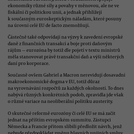
ekonomiky různé síly a povahy v měnovou, ale ne ve
fiskální či politickou unii, a jednak přihlížejí
k současným euroskeptickým náladám, které posuny
na úrovni celé EU de facto znemožňují.
Částečně také odpovídají na výzvy k zavedení evropské
daně z finančních transakcí a boje proti daňovým
rájům — eurozóna by totiž dle pojetí v textu ministrů
měla stanovovat právě transakční daň a výši některých
daní pro korporace.
Současně ovšem Gabriel a Macron nerevidují dosavadní
makroekonomické dogma v EU, totiž důraz
na vyrovnávání rozpočtů za každých okolností. To dnes
nabývá různých konkrétních podob, zpravidla jde však
o různé variace na neoliberální politiku austerity.
O skutečné reformě eurozóny či celé EU se má začít
jednat na příštím evropském summitu. Zástupci
Německa a Francie přitom slíbili předložit návrh, jenž
nebude předpokládat změnu hlavních unijních smluv,