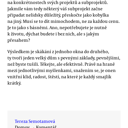
na konkrétnostech svých projektů a subprojektů.
Jakmile vám tedy některý váš subprojekt začne
připadat nelidsky důležitý, přeskočte jako kobylka
na jiný. Musí se to dít mimochodem, ne za každou cenu.
Je to jako s básněmi. Ano, nepotřebujete je nutně
k životu, dýchat budete i bez nich, ale s jakým
přesahem?
Výsledkem je skákání z jednoho okna do druhého,
ty tvoří jeden velký dům s pevnými základy, pevnějšími,
než byste tušili. Těkejte, ale efektivně. Právě na hraně
mezi jednotlivými myšlenkami, snažením se, je onen
vnitřní klid, radost, štěstí, na které je každý smajlík
krátký.
Tereza Semotamová
Domov
→
Komentář