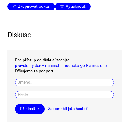
Zkopírovat odkaz
Vytisknout
Diskuse
Pro přístup do diskusí zadejte
pravidelný dar v minimální hodnotě 50 Kč měsíčně
Děkujeme za podporu.
Přihlásit →
Zapomněli jste heslo?