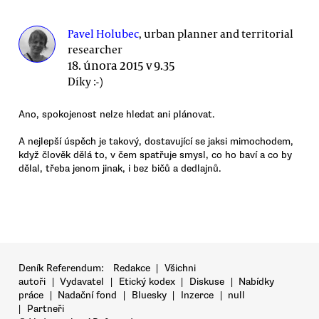
Pavel Holubec
, urban planner and territorial
researcher
18. února 2015 v 9.35
Díky :-)
Ano, spokojenost nelze hledat ani plánovat.
A nejlepší úspěch je takový, dostavující se jaksi mimochodem,
když člověk dělá to, v čem spatřuje smysl, co ho baví a co by
dělal, třeba jenom jinak, i bez bičů a dedlajnů.
Deník Referendum:
Redakce
|
Všichni
autoři
|
Vydavatel
|
Etický kodex
|
Diskuse
|
Nabídky
práce
|
Nadační fond
|
Bluesky
|
Inzerce
|
null
|
Partneři