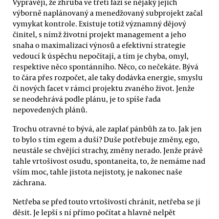
Vyprávějí, že zhruba ve třetí fázi se nějaký jejich
výborně naplánovaný a menedžovaný subprojekt začal
vymykat kontrole. Existuje totiž významný dějový
činitel, s nímž životní projekt management a jeho
snaha o maximalizaci výnosů a efektivní strategie
vedoucí k úspěchu nepočítají, a tím je chyba, omyl,
respektive něco spontánního. Něco, co nečekáte. Bývá
to čára přes rozpočet, ale taky dodávka energie, smyslu
či nových facet v rámci projektu zvaného život. Jenže
se neodehrává podle plánu, je to spíše řada
nepovedených plánů.
Trochu otravné to bývá, ale zaplať pánbůh za to. Jak jen
to bylo s tím egem a duší? Duše potřebuje změny, ego,
neustále se chvějící strachy, změny nerado. Jenže právě
tahle vrtošivost osudu, spontaneita, to, že nemáme nad
vším moc, tahle jistota nejistoty, je nakonec naše
záchrana.
Netřeba se před touto vrtošivostí chránit, netřeba se jí
děsit. Je lepší s ní přímo počítat a hlavně nelpět