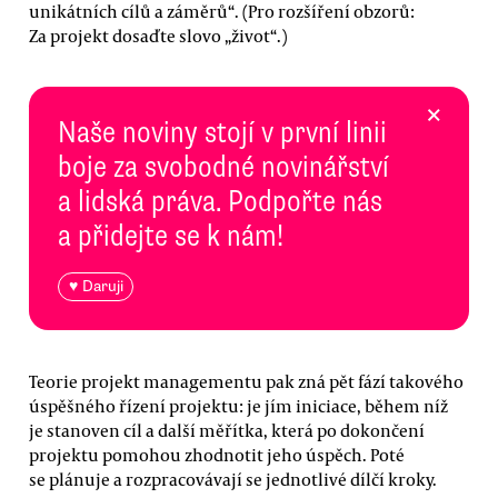
unikátních cílů a záměrů“. (Pro rozšíření obzorů:
Za projekt dosaďte slovo „život“.)
×
Naše noviny stojí v první linii
boje za svobodné novinářství
a lidská práva. Podpořte nás
a přidejte se k nám!
♥ Daruji
Teorie projekt managementu pak zná pět fází takového
úspěšného řízení projektu: je jím iniciace, během níž
je stanoven cíl a další měřítka, která po dokončení
projektu pomohou zhodnotit jeho úspěch. Poté
se plánuje a rozpracovávají se jednotlivé dílčí kroky.