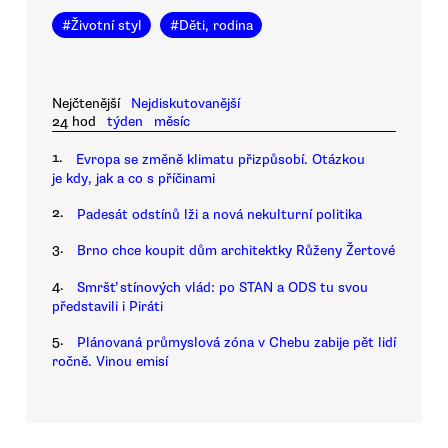
#
Životní styl
#
Děti, rodina
Nejčtenější
Nejdiskutovanější
24 hod
týden
měsíc
1.
Evropa se změně klimatu přizpůsobí. Otázkou
je kdy, jak a co s příčinami
2.
Padesát odstínů lži a nová nekulturní politika
3.
Brno chce koupit dům architektky Růženy Žertové
4.
Smršť stínových vlád: po STAN a ODS tu svou
představili i Piráti
5.
Plánovaná průmyslová zóna v Chebu zabije pět lidí
ročně. Vinou emisí