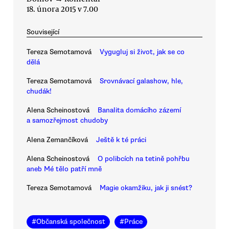
18. února 2015 v 7.00
Související
Tereza Semotamová
Vygugluj si život, jak se co
dělá
Tereza Semotamová
Srovnávací galashow, hle,
chudák!
Alena Scheinostová
Banalita domácího zázemí
a samozřejmost chudoby
Alena Zemančíková
Ještě k té práci
Alena Scheinostová
O polibcích na tetině pohřbu
aneb Mé tělo patří mně
Tereza Semotamová
Magie okamžiku, jak ji snést?
#
Občanská společnost
#
Práce