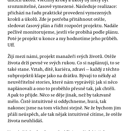
srozumitelné, časově vymezené. Následuje realizace:
přichází na řadu praktické provedení vymezených
kroků a úkolů. Zde je potřeba přitáhnout otěže,
sledovat časový plán a řídit rozpočet projektu. Nadále
pečlivě monitorujeme, jestli vše probíhá podle plánu.
Poté je projekt u konce a my hodnotíme jeho průběh.
Uff.
Žijí mezi námi, projekt manažeři svých životů. Otěže
života drží pevně ve svých rukou. Co si naplánují, to se
také stane. Vztah, dítě, kariéra, zdraví — každý z těchto
subprojektů klape jako na drátku. Bývají to někdy až
neuvěřitelné stories, které nám vyprávějí: jak si něco
naplánovali a ono to proběhlo přesně tak, jak chtěli.
A pak to přijde. Něco se děje jinak, než by takzvaně
mělo. Čistě intuitivně si oddychneme, hurá, tak
nakonec jsme na tom všichni stejně. Ne že bychom jim
přáli neúspěch, ale tak nějak intuitivně cítíme, že otěže
života neuhlídáš.