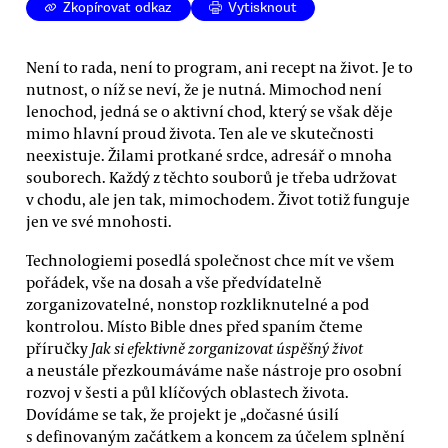
Zkopírovat odkaz
Vytisknout
Není to rada, není to program, ani recept na život. Je to
nutnost, o níž se neví, že je nutná. Mimochod není
lenochod, jedná se o aktivní chod, který se však děje
mimo hlavní proud života. Ten ale ve skutečnosti
neexistuje. Žilami protkané srdce, adresář o mnoha
souborech. Každý z těchto souborů je třeba udržovat
v chodu, ale jen tak, mimochodem. Život totiž funguje
jen ve své mnohosti.
Technologiemi posedlá společnost chce mít ve všem
pořádek, vše na dosah a vše předvídatelně
zorganizovatelné, nonstop rozkliknutelné a pod
kontrolou. Místo Bible dnes před spaním čteme
příručky
Jak si efektivně zorganizovat úspěšný život
a neustále přezkoumáváme naše nástroje pro osobní
rozvoj v šesti a půl klíčových oblastech života.
Dovídáme se tak, že projekt je „dočasné úsilí
s definovaným začátkem a koncem za účelem splnění