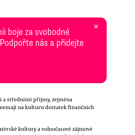
×
inii boje za svobodné
 Podpořte nás a přidejte
mi a středními příjmy, zejména
nemají na kulturu dostatek finančních
matérské kultury a volnočasové zájmové