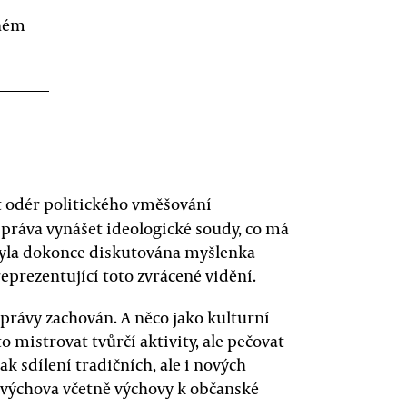
jném
tit odér politického vměšování
 práva vynášet ideologické soudy, co má
byla dokonce diskutována myšlenka
reprezentující toto zvrácené vidění.
správy zachován. A něco jako kulturní
to mistrovat tvůrčí aktivity, ale pečovat
k sdílení tradičních, ale i nových
í výchova včetně výchovy k občanské