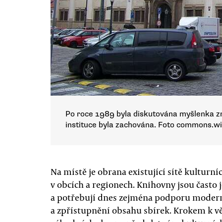
Po roce 1989 byla diskutována myšlenka zr
instituce byla zachována. Foto commons.w
Na místě je obrana existující sítě kulturní
v obcích a regionech. Knihovny jsou čast
a potřebují dnes zejména podporu moderníc
a zpřístupnění obsahu sbírek. Krokem k v