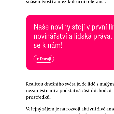
snášenlivosti a mezikulturní toleranci.
Naše noviny stojí v první l
novinářství a lidská práva.
se k nám!
♥ Daruji
Realitou dnešního světa je, že lidé s malý
nezaměstnaní a podstatná část důchodců, 
prostředků.
Veřejný zájem je na rozvoji aktivní živé a