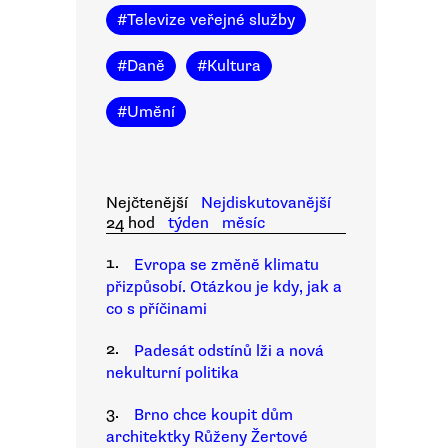
#
Televize veřejné služby
#
Daně
#
Kultura
#
Umění
Nejčtenější
Nejdiskutovanější
24 hod
týden
měsíc
1.
Evropa se změně klimatu
přizpůsobí. Otázkou je kdy, jak a
co s příčinami
2.
Padesát odstínů lži a nová
nekulturní politika
3.
Brno chce koupit dům
architektky Růženy Žertové