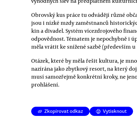
výhodných slev na předplatném kulturních
Obrovský kus práce tu odvádějí různé obč
jsou i nízké mzdy zaměstnanců historickýc
kin a divadel. Systém vícezdrojového fina
odpovědnost. Tématem je nepochybně i úpr
měla vrátit ke snížené sazbě (především u 
Otázek, které by měla řešit kultura, je mn
nazírána jako zbytkový resort, na který doj
musí samozřejmě konkrétní kroky, ne jen
prohlášení.
Zkopírovat odkaz
Vytisknout