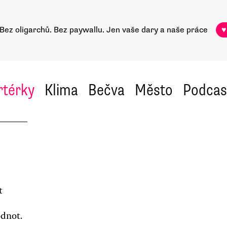
Bez oligarchů. Bez paywallu.
Jen vaše dary a naše práce
♥
rtérky
Klima
Bečva
Město
Podcas
t
odnot.