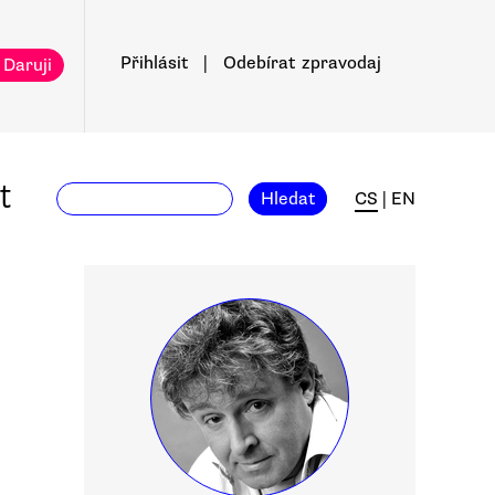
Přihlásit
|
Odebírat
zpravodaj
 Daruji
t
Hledat
CS
|
EN