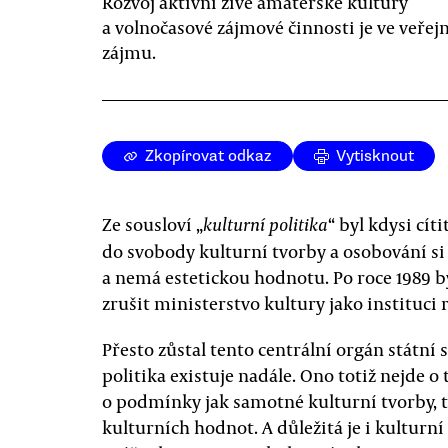
Rozvoj aktivní živé amatérské kultury
a volnočasové zájmové činnosti je ve veře
zájmu.
Zkopírovat odkaz
Vytisknout
Ze sousloví „
“ byl kdysi cí
kulturní politika
do svobody kulturní tvorby a osobování si
a nemá estetickou hodnotu. Po roce 1989 
zrušit ministerstvo kultury jako instituci 
Přesto zůstal tento centrální orgán státní 
politika existuje nadále. Ono totiž nejde o 
o podmínky jak samotné kulturní tvorby, ta
kulturních hodnot. A důležitá je i kulturn