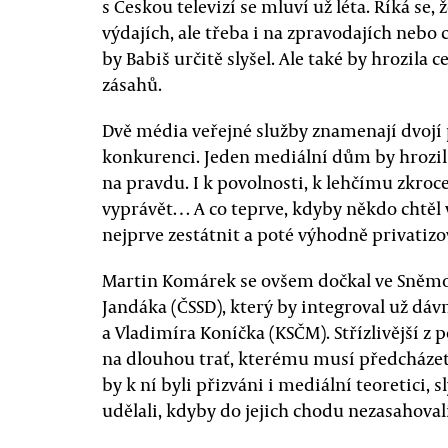
s Českou televizí se mluví už léta. Říká se,
výdajích, ale třeba i na zpravodajích nebo
by Babiš určitě slyšel. Ale také by hrozila 
zásahů.
Dvě média veřejné služby znamenají dvojí 
konkurenci. Jeden mediální dům by hrozil
na pravdu. I k povolnosti, k lehčímu zkroc
vyprávět… A co teprve, kdyby někdo chtěl v
nejprve zestátnit a poté výhodně privatizo
Martin Komárek se ovšem dočkal ve Sněmov
Jandáka (ČSSD), který by integroval už dávn
a Vladimíra Koníčka (KSČM). Střízlivější z 
na dlouhou trať, kterému musí předcházet 
by k ní byli přizváni i mediální teoretici, s
udělali, kdyby do jejich chodu nezasahovali