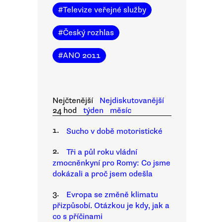
#
Televize veřejné služby
#
Český rozhlas
#
ANO 2011
Nejčtenější
Nejdiskutovanější
24 hod
týden
měsíc
1.
Sucho v době motoristické
2.
Tři a půl roku vládní
zmocněnkyní pro Romy: Co jsme
dokázali a proč jsem odešla
3.
Evropa se změně klimatu
přizpůsobí. Otázkou je kdy, jak a
co s příčinami