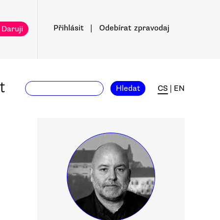
Přihlásit
|
Odebírat
zpravodaj
 Daruji
t
Hledat
CS
|
EN