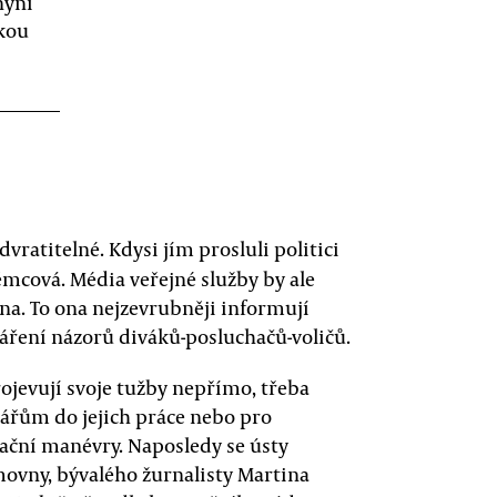
nyní
skou
dvratitelné. Kdysi jím prosluli politici
mcová. Média veřejné služby by ale
na. To ona nejzevrubněji informují
váření názorů diváků-posluchačů-voličů.
rojevují svoje tužby nepřímo, třeba
inářům do jejich práce nebo pro
ační manévry. Naposledy se ústy
ovny, bývalého žurnalisty Martina