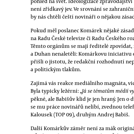
pohled na svět. Ideologizace zpravodajstv
není zřídkavý jev. Ve srovnání se zahranič
by nás chtěli čeští novináři o nějakou zása
Pokud měl poslanec Komárek nějaké zásadn
na Radu České televize či Radu Českého roz
Těmto orgánům se mají ředitelé zpovídat,
a Duhan nenaletěli: Komárkovu iniciativu o
přišli o jistotu, že redakční rozhodnutí 
a politickým tlakům.
Zajímá vás reakce mediálního magnáta, vi
Byla typicky ležérní: „
Já se tématům médií v
pěkné, ale Babišův klid je jen hraný. Jen o 
se mu práce novinářů nelíbí, zvednou telefo
Kalousek (TOP 09), druhým Andrej Babiš.
Další Komárkův záměr není za mák originá