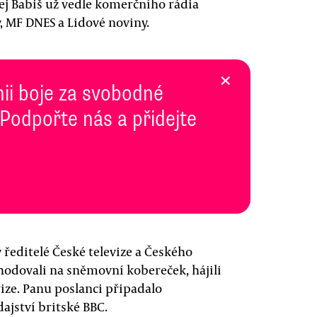
ej Babiš už vedle komerčního rádia
y, MF DNES a Lidové noviny.
×
inii boje za svobodné
 Podpořte nás a přidejte
ředitelé České televize a Českého
hodovali na sněmovní kobereček, hájili
rize. Panu poslanci připadalo
ajství britské BBC.