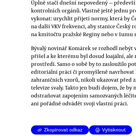
Úplně stačí dnešní nepovedený — předevš
kontrolních orgánů. Vlastně ještě jednu p
vykonat: urychlit přijetí normy, která by 
na další VKV frekvenci, aby stanice Český 
na kmitočtu pražské Reginy nebo v šumu s
Bývalý novinář Komárek se rozhodl nebýt 
přišel a ke kterému byl dosud loajální, a
prostředí. Samo o sobě by to zasloužilo pot
editoriální práci či promyšleně navrhovat
zahraničních vzorů, nikoli ukazovat před 
televize svaly. Takto jen budí dojem, že by
odstraňovat zapojením samozvaných léčitelů
ani pořádně odvádět svoji vlastní práci.
Zkopírovat odkaz
Vytisknout