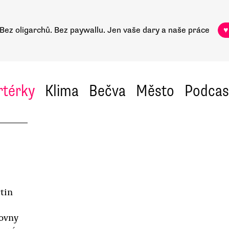
Bez oligarchů. Bez paywallu.
Jen vaše dary a naše práce
♥
rtérky
Klima
Bečva
Město
Podcas
tin
movny