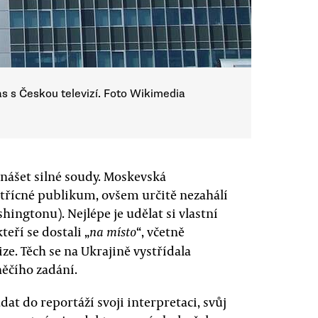
s s Českou televizí. Foto Wikimedia
vynášet silné soudy. Moskevská
třícné publikum, ovšem určitě nezahálí
ingtonu). Nejlépe je udělat si vlastní
teří se dostali „
“, včetně
na místo
ze. Těch se na Ukrajině vystřídala
 něčího zadání.
at do reportáží svoji interpretaci, svůj