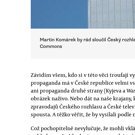
Martin Komárek by rád sloučil Český rozhla
Commons
Závidím všem, kdo si v této věci troufají 
propaganda má v České republice velmi vs
ani propaganda druhé strany (Kyjeva a Wash
obrázek naživo. Nebo dát na naše krajany, k
zpravodajů Českého rozhlasu a České televi
spousta. A těžko věřit, že by vysílali podle
Což pochopitelně nevylučuje, že mohli vklád