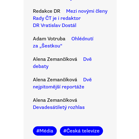
Redakce DR
Mezi novými členy
Rady ČT je i redaktor
DR Vratislav Dostál
Adam Votruba
Ohlédnutí
za „Šestkou“
Alena Zemančíková
Dvě
debaty
Alena Zemančíková
Dvě
nejpitomější reportáže
Alena Zemančíková
Devadesátiletý rozhlas
#
Média
#
Česká televize