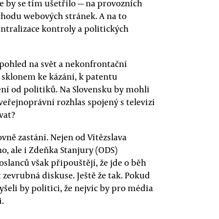
 že by se tím ušetřilo — na provozních
 chodu webových stránek. A na to
centralizace kontroly a politických
pohled na svět a nekonfrontační
 sklonem ke kázání, k patentu
ení od politiků. Na Slovensku by mohli
eřejnoprávní rozhlas spojený s televizí
vat?
ně zastání. Nejen od Vítězslava
o, ale i Zdeňka Stanjury (ODS)
poslanců však připouštějí, že jde o běh
zevrubná diskuse. Ještě že tak. Pokud
lyšeli by politici, že nejvíc by pro média
.