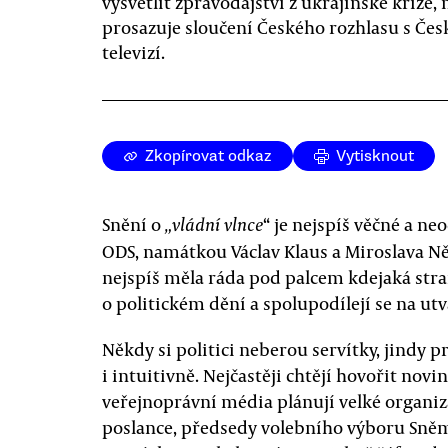
vysvětlit zpravodajství z ukrajinské krize, 
prosazuje sloučení Českého rozhlasu s Če
televizí.
Zkopírovat odkaz
Vytisknout
Snění o
“ je nejspíš věčné a neo
„vládní vlnce
ODS, namátkou Václav Klaus a Miroslava Ně
nejspíš měla ráda pod palcem kdejaká stra
o politickém dění a spolupodílejí se na ut
Někdy si politici neberou servítky, jindy p
i intuitivně. Nejčastěji chtějí hovořit nov
veřejnoprávní média plánují velké organiz
poslance, předsedy volebního výboru Sněm