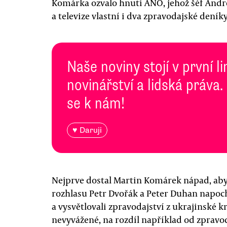
Komárka ozvalo hnutí ANO, jehož šéf Andr
a televize vlastní i dva zpravodajské deník
Naše noviny stojí v první l
novinářství a lidská práva.
se k nám!
♥ Daruji
Nejprve dostal Martin Komárek nápad, aby 
rozhlasu Petr Dvořák a Peter Duhan napoc
a vysvětlovali zpravodajství z ukrajinské k
nevyvážené, na rozdíl například od zpravod