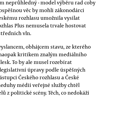
ím neprůhledný - model výběru rad coby
rospěšnou věc by mohli zákonodárci
Českému rozhlasu umožnila vysílat
rozhlas Plus nemusela trvale hostovat
tředních vln.
vyslancem, obhájcem stavu, ze kterého
le naopak kritikem znalým mediálního
lesk. To by ale musel rozebírat
 legislativní úpravy podle úspěšných
zástupci Českého rozhlasu a České
 neduhy médií veřejné služby chtěl
 z politické scény. Těch, co nedokáží