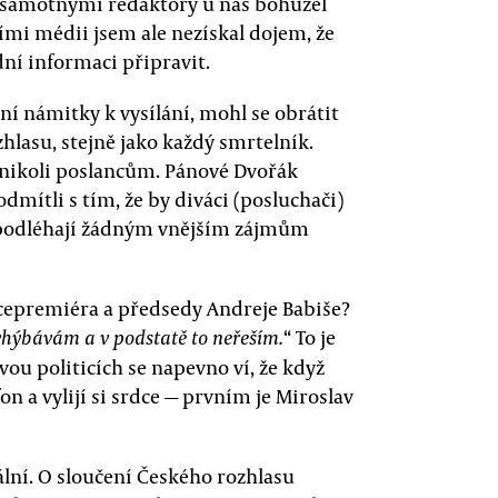
í samotnými redaktory u nás bohužel
ními médii jsem ale nezískal dojem, že
dní informaci připravit.
í námitky k vysílání, mohl se obrátit
hlasu, stejně jako každý smrtelník.
 nikoli poslancům. Pánové Dvořák
dmítli s tím, že by diváci (posluchači)
nepodléhají žádným vnějším zájmům
cepremiéra a předsedy Andreje Babiše?
“ To je
yhýbávám a v podstatě to neřeším.
dvou politicích se napevno ví, že když
n a vylijí si srdce — prvním je Miroslav
lní. O sloučení Českého rozhlasu