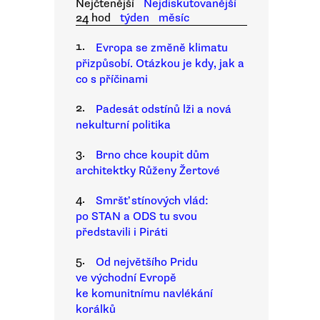
Nejčtenější
Nejdiskutovanější
24 hod
týden
měsíc
1.
Evropa se změně klimatu
přizpůsobí. Otázkou je kdy, jak a
co s příčinami
2.
Padesát odstínů lži a nová
nekulturní politika
3.
Brno chce koupit dům
architektky Růženy Žertové
4.
Smršť stínových vlád:
po STAN a ODS tu svou
představili i Piráti
5.
Od největšího Pridu
ve východní Evropě
ke komunitnímu navlékání
korálků