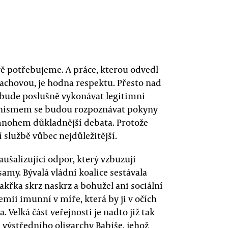
vě potřebujeme. A práce, kterou odvedl
achovou, je hodna respektu. Přesto nad
 bude poslušně vykonávat legitimní
anismem se budou rozpoznávat pokyny
 mnohem důkladnější debata. Protože
 službě vůbec nejdůležitější.
paušalizující odpor, který vzbuzují
amy. Bývalá vládní koalice sestávala
křka skrz naskrz a bohužel ani sociální
mii imunní v míře, která by ji v očích
. Velká část veřejnosti je nadto již tak
 výstředního oligarchy Babiše, jehož