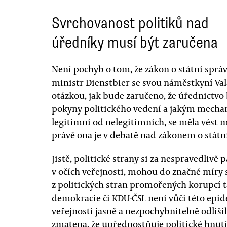
Svrchovanost politiků nad
úředníky musí být zaručena
Není pochyb o tom, že zákon o státní sprá
ministr Dienstbier se svou náměstkyní Val
otázkou, jak bude zaručeno, že úřednictvo
pokyny politického vedení a jakým mech
legitimní od nelegitimních, se měla vést
právě ona je v debatě nad zákonem o státní
Jistě, politické strany si za nespravedlivě 
v očích veřejnosti, mohou do značné míry s
z politických stran promořených korupcí ta
demokracie či KDU-ČSL není vůči této epide
veřejnosti jasně a nezpochybnitelně odlišila
zmatena, že upřednostňuje politické hnutí