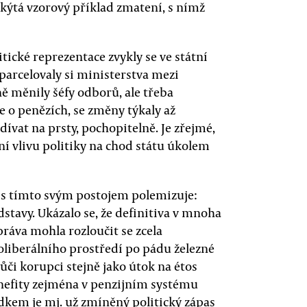
skýtá vzorový příklad zmatení, s nímž
itické reprezentace zvykly se ve státní
arcelovaly si ministerstva mezi
ně měnily šéfy odborů, ale třeba
e o penězích, se změny týkaly až
ívat na prsty, pochopitelně. Je zřejmé,
ení vlivu politiky na chod státu úkolem
 s tímto svým postojem polemizuje:
stavy. Ukázalo se, že definitiva v mnoha
ráva mohla rozloučit se zcela
liberálního prostředí po pádu železné
či korupci stejně jako útok na étos
Benefity zejména v penzijním systému
ledkem je mj. už zmíněný politický zápas