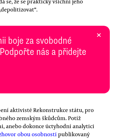
 se, že se prakticky všichni jeho
„depolitizovat“.
×
inii boje za svobodné
 Podpořte nás a přidejte
ení aktivisté Rekonstrukce státu, pro
odobného zemským škůdcům. Potíž
ami, anebo dokonce úctyhodní analytici
zhovor obou osobností
publikovaný