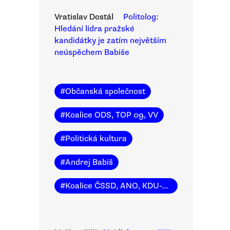
Vratislav Dostál
Politolog:
Hledání lídra pražské
kandidátky je zatím největším
neúspěchem Babiše
#
Občanská společnost
#
Koalice ODS, TOP 09, VV
#
Politická kultura
#
Andrej Babiš
#
Koalice ČSSD, ANO, KDU-ČSL