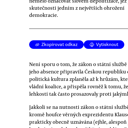
nemělo označovat slovem depolitizace, jež 
skutečnosti jedním z největších ohrožení
demokracie.
Zkopírovat odkaz
Vytisknout
Není sporu o tom, že zákon o státní služb
jeho absence připravila Českou republiku o
politická kultura zplaněla až k hrůzám, kt
vládní koalice, a přispěla rovněž k tomu, 
lehkostí tak často prosazovaly proti jaký
Jakkoli se na nutnosti zákon o státní služb
kromě houfce věrných exprezidentu Klausov
prakticky obecně uznávána (ejhle, alespoň 