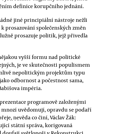
něním definice korupčního jednání.
dné jiné principiální nástroje nežli
i k prosazování společenských změn
užně prosazuje politik, jejž přivedla
 nějakou vyšší formu nad politické
ejných, je ve skutečnosti populismem
dánlivě nepolitickým projektům typu
 jako odbornost a počestnost sama,
abišova impéria.
reprezentace programově založenými
i mnozí uvědomují, opravdu se podaří
přeje, nevěda co činí, Václav Žák:
cí státní správa, korigovaná
d doufají světlonoši v Rekonstrukci