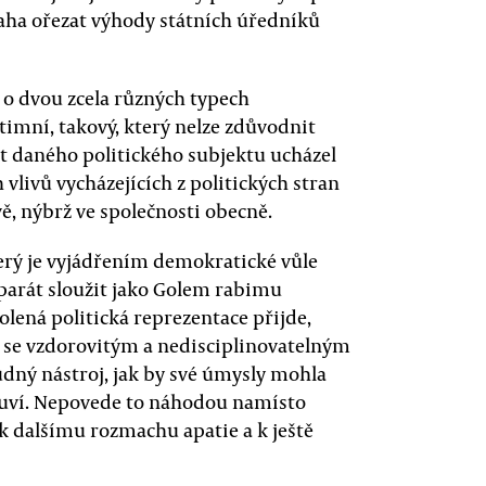
snaha ořezat výhody státních úředníků
 o dvou zcela různých typech
gitimní, takový, který nelze zdůvodnit
t daného politického subjektu ucházel
 vlivů vycházejících z politických stran
vě, nýbrž ve společnosti obecně.
který je vyjádřením demokratické vůle
parát sloužit jako Golem rabimu
lená politická reprezentace přijde,
d se vzdorovitým a nedisciplinovatelným
dný nástroj, jak by své úmysly mohla
 mluví. Nepovede to náhodou namísto
 k dalšímu rozmachu apatie a k ještě