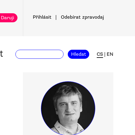
Přihlásit
|
Odebírat
zpravodaj
 Daruji
t
Hledat
CS
|
EN