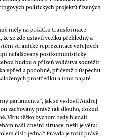
tingových politických projektů řízených
země měly na počátku transformace
i, že se zde ustavil vcelku přehledný a
stém stranické reprezentace veřejných
oupí nefalšovaný postkomunistický
sebou budou o přízeň voličstva soutěžit
eska vpřed a podobně, přičemž o úspěchu
naložených prostředků a umu najaté
ny parlamentu“, jak se vyslovil Andrej
tanou zachovány právě tak dlouho, dokud
é. Věru těžko bychom tedy hledali
bám naší dnešní situace, nežli je věta:
olem číslo jedna.“ Pravda je totiž právě