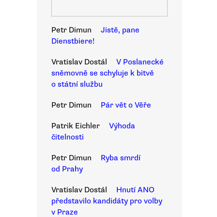
Petr Dimun
Jistě, pane
Dienstbiere!
Vratislav Dostál
V Poslanecké
sněmovně se schyluje k bitvě
o státní službu
Petr Dimun
Pár vět o Věře
Patrik Eichler
Výhoda
čitelnosti
Petr Dimun
Ryba smrdí
od Prahy
Vratislav Dostál
Hnutí ANO
představilo kandidáty pro volby
v Praze