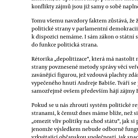
konflikty zájmů jsou již samy o sobě napl
Tomu všemu navzdory faktem zůstává, že žá
politické strany v parlamentní demokraci
k dispozici nemáme. I sám zákon o státní sl
do funkce politická strana.
Rétorika „depolitizace“, která má nastolit
strany povznesené metody správy věcí veř
zavánějící figurou, jež vzdouvá plachty z
vypečeného hnutí Andreje Babiše. Tváří se
samozřejmě ovšem především hájí zájmy B
Pokud se u nás zhroutí systém politické 
stranami, k čemuž dnes máme blíže, než s
„omezit vliv politiky na chod státu“, jak si 
jenomže výsledkem nebude odborně fungují
vzkvétající občanskou společností, jak sna