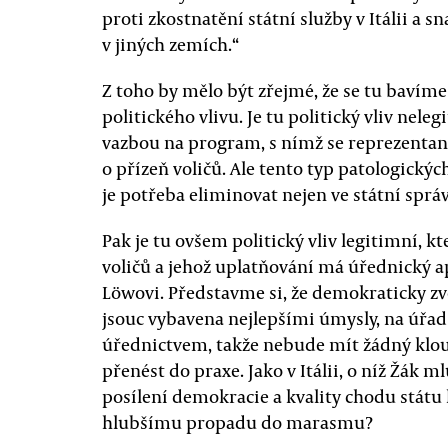
proti zkostnatění státní služby v Itálii a 
v jiných zemích.“
Z toho by mělo být zřejmé, že se tu bavíme
politického vlivu. Je tu politický vliv nele
vazbou na program, s nímž se reprezentan
o přízeň voličů. Ale tento typ patologických
je potřeba eliminovat nejen ve státní sprá
Pak je tu ovšem politický vliv legitimní, 
voličů a jehož uplatňování má úřednický a
Löwovi. Představme si, že demokraticky zvo
jsouc vybavena nejlepšími úmysly, na úřa
úřednictvem, takže nebude mít žádný klou
přenést do praxe. Jako v Itálii, o níž Žák
posílení demokracie a kvality chodu státu
hlubšímu propadu do marasmu?