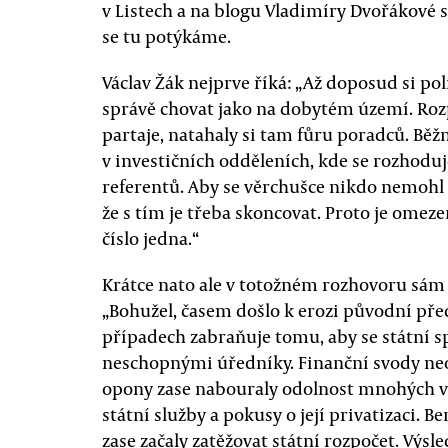
v Listech a na blogu Vladimíry Dvořákové 
se tu potýkáme.
Václav Žák nejprve říká: „Až doposud si pol
správě chovat jako na dobytém území. Rozp
partaje, natahaly si tam fůru poradců. Běž
v investičních odděleních, kde se rozhoduj
referentů. Aby se věrchušce nikdo nemohl d
že s tím je třeba skoncovat. Proto je omez
číslo jedna.“
Krátce nato ale v totožném rozhovoru sám
„Bohužel, časem došlo k erozi původní před
případech zabraňuje tomu, aby se státní sp
neschopnými úředníky. Finanční svody neo
opony zase nabouraly odolnost mnohých vů
státní služby a pokusy o její privatizaci. 
zase začaly zatěžovat státní rozpočet. Výs