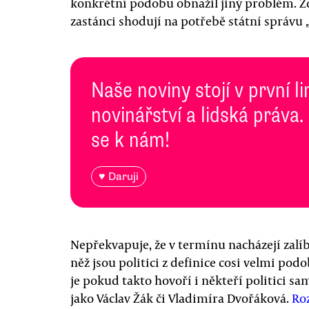
konkrétní podobu obnažil jiný problém. Zdá
zastánci shodují na potřebě státní správu 
Naše noviny stojí v první l
novinářství a lidská práva.
se k nám!
♥ Daruji
Nepřekvapuje, že v termínu nacházejí zalíb
něž jsou politici z definice cosi velmi p
je pokud takto hovoří i někteří politici s
jako Václav Žák či Vladimíra Dvořáková.
Ro