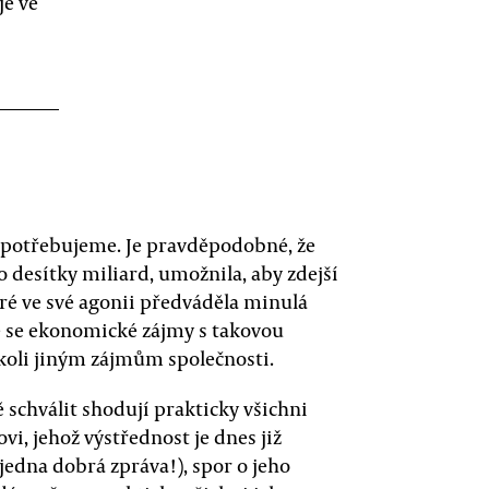
je ve
ě potřebujeme. Je pravděpodobné, že
 desítky miliard, umožnila, aby zdejší
eré ve své agonii předváděla minulá
že se ekonomické zájmy s takovou
mkoli jiným zájmům společnosti.
ě schválit shodují prakticky všichni
i, jehož výstřednost je dnes již
jedna dobrá zpráva!), spor o jeho