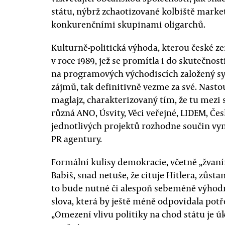
státu, nýbrž zchaotizované kolbiště marke
konkurenčními skupinami oligarchů.
Kulturně-politická výhoda, kterou české 
v roce 1989, jež se promítla i do skutečnost
na programových východiscích založený sy
zájmů, tak definitivně vezme za své. Nast
maglajz, charakterizovaný tím, že tu mezi 
různá ANO, Úsvity, Věci veřejné, LIDEM, Č
jednotlivých projektů rozhodne součin vy
PR agentury.
Formální kulisy demokracie, včetně „žvanír
Babiš, snad netuše, že cituje Hitlera, zůs
to bude nutné či alespoň sebeméně výhodn
slova, která by ještě méně odpovídala potře
„Omezení vlivu politiky na chod státu je úk