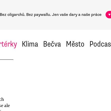
Bez oligarchů. Bez paywallu.
Jen vaše dary a naše práce
♥
rtérky
Klima
Bečva
Město
Podcas
ch
e ale