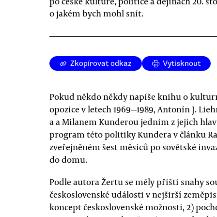
po české kultuře, politice a dějinách 20. sto
o jakém bych mohl snít.
Zkopírovat odkaz
Vytisknout
Pokud někdo někdy napíše knihu o kulturní
opozice v letech 1969—1989, Antonín J. Li
a a Milanem Kunderou jedním z jejích hlav
program této politiky Kundera v článku R
zveřejněném šest měsíců po sovětské inva
do domu.
Podle autora Žertu se měly příští snahy sou
československé události v nejširší zeměpis
koncept československé možnosti, 2) pocho