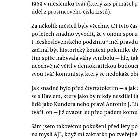
1969 v měsíčníku Tvář (který zas přináše
úděl z prosincového čísla Listů).
Za několik měsíců byly všechny tři tyto čas
po létech snadno vyvodit, že v onom spor
i „československého podzimu‟ měl pravdu 
začínal být historický kontext polemiky dv
tím spíše nabývala váhy symbolu — hle, ta
neochvějně věřil v demokratickou budoucno
svou tvář komunisty, který se nedokáže zba
Jak snadné bylo před čtvrtstoletím — a jak
se s Havlem, který jako by nikdy nesdílel 
lidé jako Kundera nebo právě Antonín J. Li
tváří, on — již dvacet let před pádem ko
Sám jsem takovému pokušení před léty pod
na mysli AJL, když mi zakrátko po zveřej