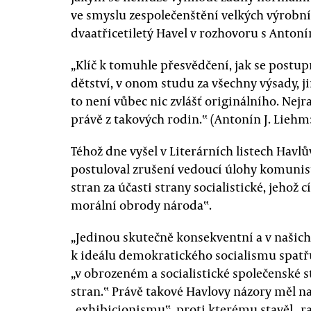
ve smyslu zespolečenštění velkých výrobní
dvaatřicetiletý Havel v rozhovoru s Anton
„Klíč k tomuhle přesvědčení, jak se postup
dětství, v onom studu za všechny výsady, ji
to není vůbec nic zvlášť originálního. Nejra
právě z takových rodin.‟ (Antonín J. Liehm:
Téhož dne vyšel v Literárních listech Havl
postuloval zrušení vedoucí úlohy komunis
stran za účasti strany socialistické, jehož
morální obrody národa‟.
„Jedinou skutečně konsekventní a v naši
k ideálu demokratického socialismu spatřu
„v obrozeném a socialistické společenské
stran.‟ Právě takové Havlovy názory měl na
„exhibicionismu‟, proti kterému stavěl „r