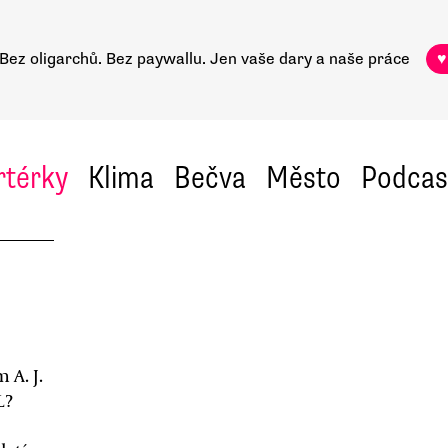
Bez oligarchů. Bez paywallu.
Jen vaše dary a naše práce
♥
rtérky
Klima
Bečva
Město
Podcas
 A. J.
L?