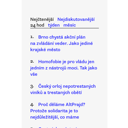
Nejčtenější
Nejdiskutovanější
24 hod
týden
měsíc
1.
Brno chystá akční plán
na zvládání veder. Jako jediné
krajské město
2.
Homofobie je pro vládu jen
jedním z nástrojů moci. Tak jako
vše
3.
Český orloj nepotrestaných
viníků a trestaných obětí
4.
Proč děláme AltPrajd?
Protože solidarita je to
nejdůležitější, co máme