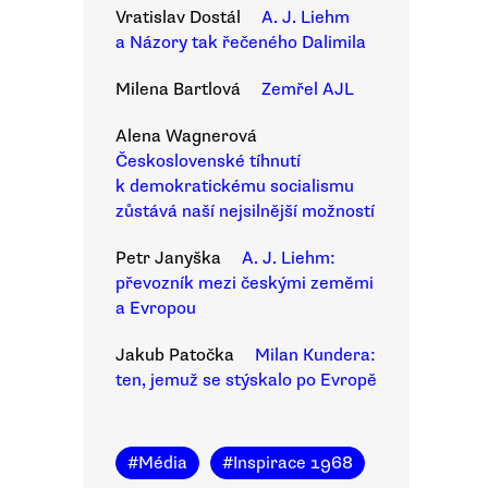
Vratislav Dostál
A. J. Liehm
a Názory tak řečeného Dalimila
Milena Bartlová
Zemřel AJL
Alena Wagnerová
Československé tíhnutí
k demokratickému socialismu
zůstává naší nejsilnější možností
Petr Janyška
A. J. Liehm:
převozník mezi českými zeměmi
a Evropou
Jakub Patočka
Milan Kundera:
ten, jemuž se stýskalo po Evropě
#
Média
#
Inspirace 1968