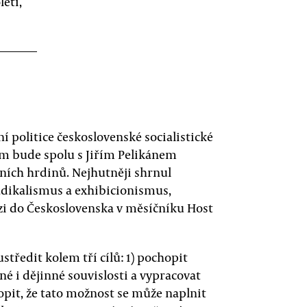
letí,
 politice československé socialistické
ehm bude spolu s Jiřím Pelikánem
ních hrdinů. Nejhutněji shrnul
adikalismus a exhibicionismus,
zi do Československa v měsíčníku Host
středit kolem tří cílů: 1) pochopit
né i dějinné souvislosti a vypracovat
pit, že tato možnost se může naplnit