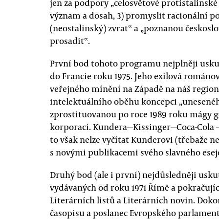
jen za podpory „celosvětové protistalinské
význam a dosah, 3) promyslit racionální po
(neostalinský) zvrat‟ a „poznanou českos
prosadit‟.
První bod tohoto programu nejplněji usk
do Francie roku 1975. Jeho exilová románov
veřejného mínění na Západě na náš region
intelektuálního oběhu koncepci „uneseného
zprostituovanou po roce 1989 roku mágy g
korporací. Kundera—Kissinger—Coca-Cola —
to však nelze vyčítat Kunderovi (třebaže n
s novými publikacemi svého slavného eseje
Druhý bod (ale i první) nejdůsledněji usku
vydávaných od roku 1971 Římě a pokračující
Literárních listů a Literárních novin. Dokon
časopisu a poslanec Evropského parlament