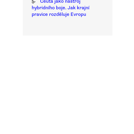
5.
Ceuta jako nástroj
hybridního boje. Jak krajní
pravice rozděluje Evropu