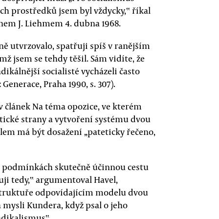
ch prostředků jsem byl vždycky,‟ říkal
ínem J. Liehmem 4. dubna 1968.
ně utvrzovalo, spatřuji spíš v ranějším
mž jsem se tehdy těšil. Sám vidíte, že
dikálnější socialisté vycházeli často
 Generace, Praha 1990, s. 307).
ův článek Na téma opozice, ve kterém
tické strany a vytvoření systému dvou
 cílem má být dosažení „pateticky řečeno,
ch podmínkách skutečně účinnou cestu
ji tedy,‟ argumentoval Havel,
 struktuře odpovídajícím modelu dvou
 mysli Kundera, když psal o jeho
adikalismus‟.