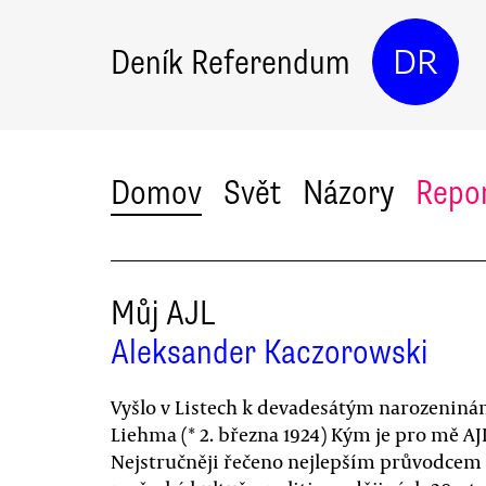
Deník Referendum
DR
Domov
Svět
Názory
Repo
Můj AJL
Aleksander Kaczorowski
Vyšlo v Listech k devadesátým narozeninám
Liehma (* 2. března 1924) Kým je pro mě AJ
Nejstručněji řečeno nejlepším průvodcem