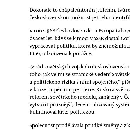
Dokonale to chápal Antonín J. Liehm, tvůrce
československou možnost je třeba identif
V roce 1968 Československo a Evropa takov
dvacet let, když se k moci v SSSR dostal Go
vypracovat politiku, která by znemožnila „
1969, odsouzena k porážce.
„Vpád sovětských vojsk do Československa
toho, jak velmi se stranické vedení Sovět
a politického rizika s nimi spojeného,‟ píš
v knize Impérium periferie. Rusko a svět
reforem sovětského modelu, zahájený v Če
vytvořit pružnější, decentralizovaný syst
kulminoval krizí politickou.
Společnost prodělávala prudké změny a zí