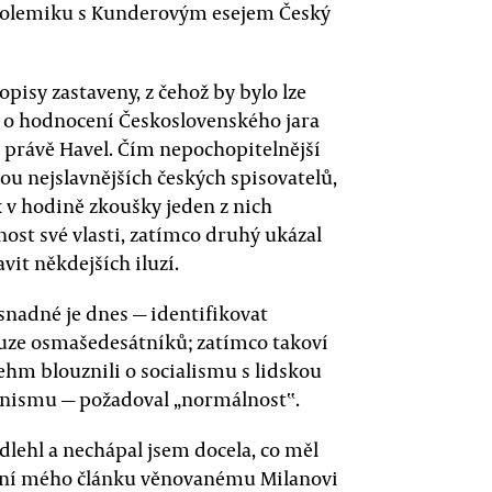
l polemiku s Kunderovým esejem Český
opisy zastaveny, z čehož by bylo lze
u o hodnocení Československého jara
právě Havel. Čím nepochopitelnější
ou nejslavnějších českých spisovatelů,
k v hodině zkoušky jeden z nich
st své vlasti, zatímco druhý ukázal
vit někdejších iluzí.
 snadné je dnes — identifikovat
iluze osmašedesátníků; zatímco takoví
ehm blouznili o socialismu s lidskou
munismu — požadoval „normálnost‟.
lehl a nechápal jsem docela, co měl
nění mého článku věnovanému Milanovi