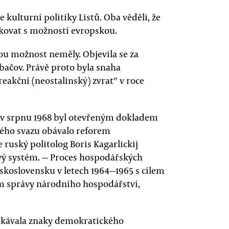
 kulturní politiky Listů. Oba věděli, že
ikovat s možností evropskou.
ou možnost neměly. Objevila se za
rbačov. Právě proto byla snaha
reakční (neostalinský) zvrat‟ v roce
 v srpnu 1968 byl otevřeným dokladem
ského svazu obávalo reforem
e ruský politolog Boris Kagarlickij
ový systém. — Proces hospodářských
skoslovensku v letech 1964—1965 s cílem
ém správy národního hospodářství,
skávala znaky demokratického