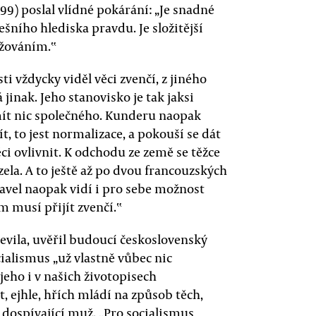
999) poslal vlídné pokárání: „Je snadné
šního hlediska pravdu. Je složitější
ažováním.‟
i vždycky viděl věci zvenčí, z jiného
jinak. Jeho stanovisko je tak jaksi
mít nic společného. Kunderu naopak
t, to jest normalizace, a pokouší se dát
ci ovlivnit. K odchodu ze země se těžce
zela. A to ještě až po dvou francouzských
 Havel naopak vidí i pro sebe možnost
 musí přijít zvenčí.‟
evila, uvěřil budoucí československý
alismus „už vlastně vůbec nic
jeho i v našich životopisech
, ejhle, hřích mládí na způsob těch,
ospívající muž. „Pro socialismus