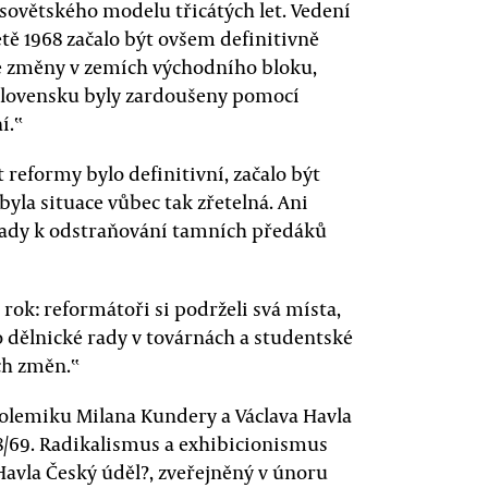
d sovětského modelu třicátých let. Vedení
tě 1968 začalo být ovšem definitivně
né změny v zemích východního bloku,
slovensku byly zardoušeny pomocí
í.‟
reformy bylo definitivní, začalo být
byla situace vůbec tak zřetelná. Ani
řady k odstraňování tamních předáků
rok: reformátoři si podrželi svá místa,
co dělnické rady v továrnách a studentské
ch změn.‟
polemiku Milana Kundery a Václava Havla
/69. Radikalismus a exhibicionismus
Havla Český úděl?, zveřejněný v únoru