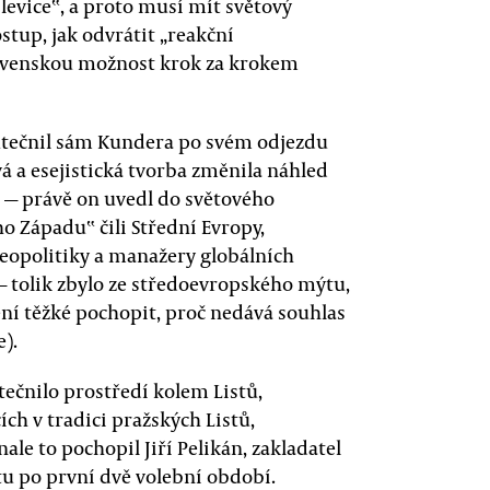
 levice‟, a proto musí mít světový
stup, jak odvrátit „reakční
lovenskou možnost krok za krokem
utečnil sám Kundera po svém odjezdu
á a esejistická tvorba změnila náhled
 — právě on uvedl do světového
 Západu‟ čili Střední Evropy,
eopolitiky a manažery globálních
 tolik zbylo ze středoevropského mýtu,
ení těžké pochopit, proč nedává souhlas
).
tečnilo prostředí kolem Listů,
ch v tradici pražských Listů,
ale to pochopil Jiří Pelikán, zakladatel
u po první dvě volební období.