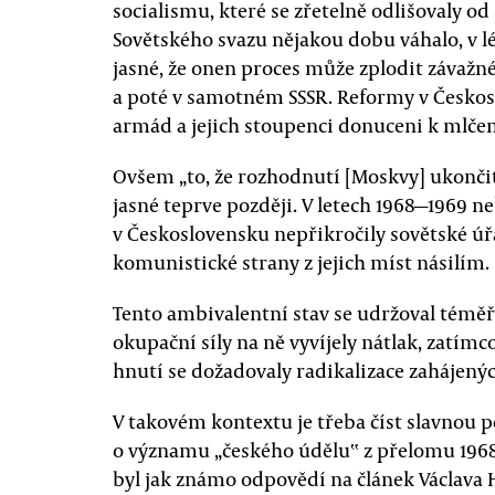
socialismu, které se zřetelně odlišovaly o
Sovětského svazu nějakou dobu váhalo, v lé
jasné, že onen proces může zplodit závaž
a poté v samotném SSSR. Reformy v Česko
armád a jejich stoupenci donuceni k mlčen
Ovšem „to, že rozhodnutí [Moskvy] ukončit 
jasné teprve později. V letech 1968—1969 ne
v Československu nepřikročily sovětské ú
komunistické strany z jejich míst násilím.
Tento ambivalentní stav se udržoval téměř 
okupační síly na ně vyvíjely nátlak, zatím
hnutí se dožadovaly radikalizace zahájený
V takovém kontextu je třeba číst slavnou 
o významu „českého údělu‟ z přelomu 1968
byl jak známo odpovědí na článek Václava 