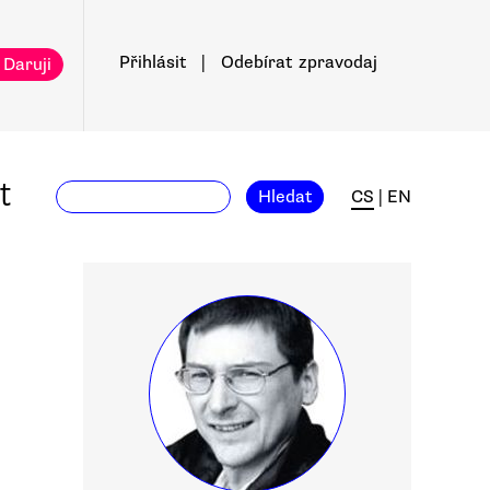
Přihlásit
|
Odebírat
zpravodaj
 Daruji
t
Hledat
CS
|
EN