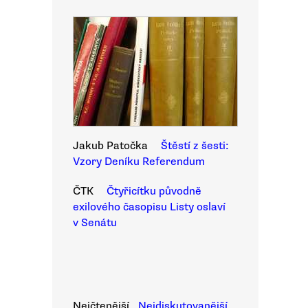
Jakub Patočka
Štěstí z šesti:
Vzory Deníku Referendum
ČTK
Čtyřicítku původně
exilového časopisu Listy oslaví
v Senátu
Nejčtenější
Nejdiskutovanější