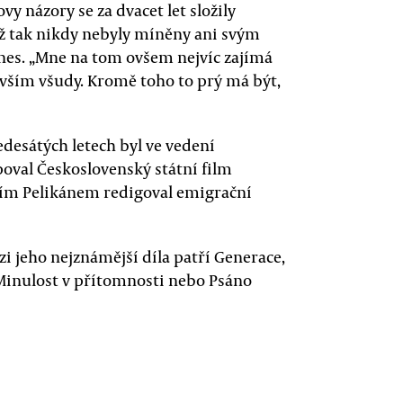
y názory se za dvacet let složily
yž tak nikdy nebyly míněny ani svým
nes. „Mne na tom ovšem nejvíc zajímá
 vším všudy. Kromě toho to prý má být,
šedesátých letech byl ve vedení
upoval Československý státní film
 Jiřím Pelikánem redigoval emigrační
ezi jeho nejznámější díla patří Generace,
, Minulost v přítomnosti nebo Psáno