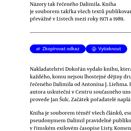
Názory tak řečeného Dalimila. Kniha
je souborem takřka všech textů publikova
převážně v Listech mezi roky 1971 a 1989.
Zkopírovat odkaz
Vytisknout
Nakladatelství Dokořán vydalo knihu, kter
každého, komu nejsou lhostejné dějiny druh
řečeného Dalimila od Antonína J. Liehma. Při
autora uskuteční v Centru současného umě
provede Jan Šulc. Začátek pořadatelé naplán
Kniha je souborem téměř všech článků, ese
pseudonymem Dalimil pravidelně publikova
v římském exilovém časopise Listy. Komentu