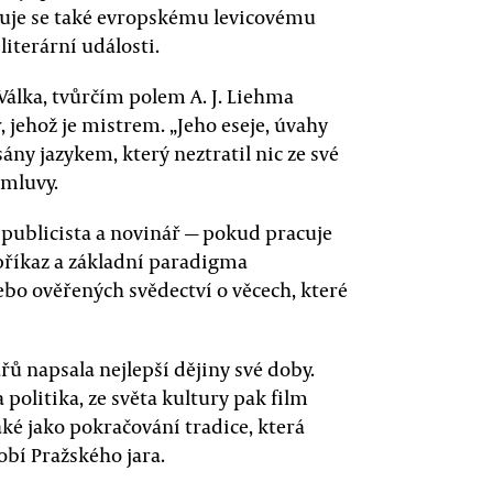
nuje se také evropskému levicovému
literární události.
Válka, tvůrčím polem A. J. Liehma
r, jehož je mistrem. „Jeho eseje, úvahy
sány jazykem, který neztratil nic ze své
dmluvy.
 publicista a novinář — pokud pracuje
příkaz a základní paradigma
nebo ověřených svědectví o věcech, které
ů napsala nejlepší dějiny své doby.
olitika, ze světa kultury pak film
aké jako pokračování tradice, která
obí Pražského jara.