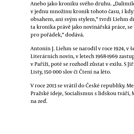
Anebo jako kroniku svého druhu. „Dalimilov
v jednu množinu kronik tohoto času, i kd
obsahem, ani svým stylem,“ tvrdí Liehm d
ta kronika právě jako novinářská práce, se
pro pořádek,“ dodává.
Antonín J. Liehm se narodil v roce 1924, v 
Literárních novin, v letech 1968-1969 zast
v Paříži, poté se rozhodl zůstat v exilu. S
Listy, 150 000 slov či Čtení na léto.
V roce 2013 se vrátil do České republiky. M
Pražské ideje, Socialismus s lidskou tváří
na zeď.