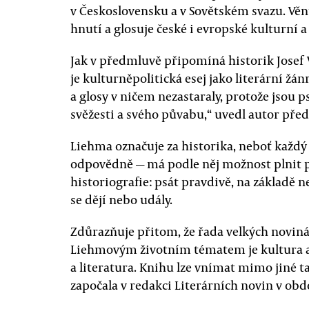
v Československu a v Sovětském svazu. Vě
hnutí a glosuje české i evropské kulturní a 
Jak v předmluvě připomíná historik Josef 
je kulturněpolitická esej jako literární žán
a glosy v ničem nezastaraly, protože jsou p
svěžesti a svého půvabu,“ uvedl autor pře
Liehma označuje za historika, neboť každý
odpovědně — má podle něj možnost plnit 
historiografie: psát pravdivě, na základě 
se dějí nebo udály.
Zdůrazňuje přitom, že řada velkých novinář
Liehmovým životním tématem je kultura a p
a literatura. Knihu lze vnímat mimo jiné t
započala v redakci Literárních novin v obd