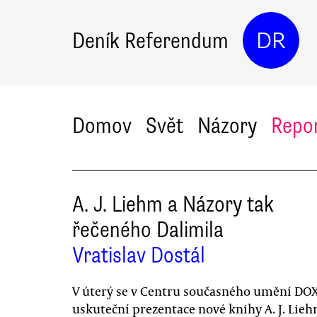
Deník Referendum
DR
Domov
Svět
Názory
Repo
A. J. Liehm a Názory tak
řečeného Dalimila
Vratislav Dostál
V úterý se v Centru současného umění DO
uskuteční prezentace nové knihy A. J. Lie