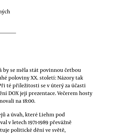
ných
á by se měla stát povinnou četbou
é poloviny XX. století: Názory tak
 té příležitosti se v úterý za účasti
ní DOX její prezentace. Večerem hosty
ovali na 18:00.
jů a úvah, které Liehm pod
l v letech 1971-1989 převážně
je politické dění ve světě,