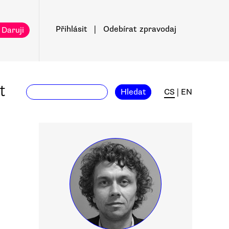
Přihlásit
|
Odebírat
zpravodaj
 Daruji
t
Hledat
CS
|
EN