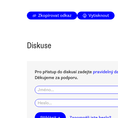
Zkopírovat odkaz
Vytisknout
Diskuse
Pro přístup do diskusí zadejte
pravidelný d
Děkujeme za podporu.
Přihlásit →
Zapomněli jste heslo?