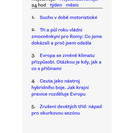
24 hod
týden
měsíc
1.
Sucho v době motoristické
2.
Tři a půl roku vládní
zmocněnkyní pro Romy: Co jsme
dokázali a proč jsem odešla
3.
Evropa se změně klimatu
přizpůsobí. Otázkou je kdy, jak a
co s příčinami
4.
Ceuta jako nástroj
hybridního boje. Jak krajní
pravice rozděluje Evropu
5.
Zrušení devátých tříd: nápad
pro okurkovou sezónu