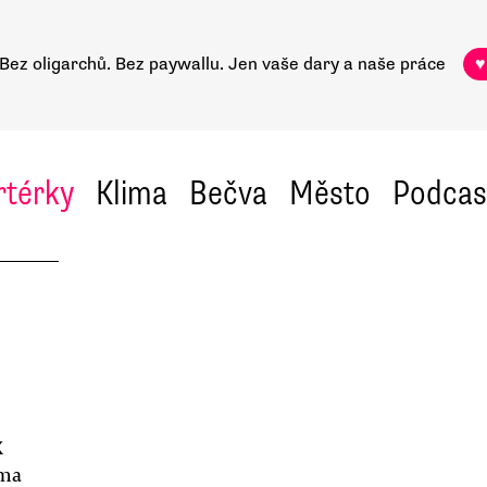
Bez oligarchů. Bez paywallu.
Jen vaše dary a naše práce
♥
rtérky
Klima
Bečva
Město
Podcas
X
hma