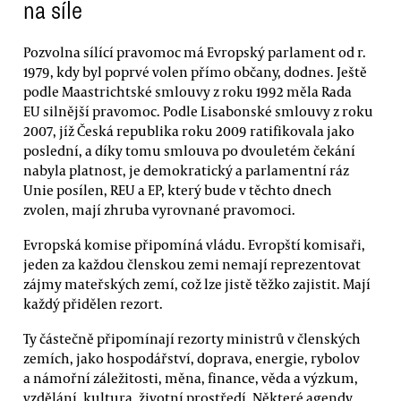
na síle
Pozvolna sílící pravomoc má Evropský parlament od r.
1979, kdy byl poprvé volen přímo občany, dodnes. Ještě
podle Maastrichtské smlouvy z roku 1992 měla Rada
EU silnější pravomoc. Podle Lisabonské smlouvy z roku
2007, jíž Česká republika roku 2009 ratifikovala jako
poslední, a díky tomu smlouva po dvouletém čekání
nabyla platnost, je demokratický a parlamentní ráz
Unie posílen, REU a EP, který bude v těchto dnech
zvolen, mají zhruba vyrovnané pravomoci.
Evropská komise připomíná vládu. Evropští komisaři,
jeden za každou členskou zemi nemají reprezentovat
zájmy mateřských zemí, což lze jistě těžko zajistit. Mají
každý přidělen rezort.
Ty částečně připomínají rezorty ministrů v členských
zemích, jako hospodářství, doprava, energie, rybolov
a námořní záležitosti, měna, finance, věda a výzkum,
vzdělání, kultura, životní prostředí. Některé agendy