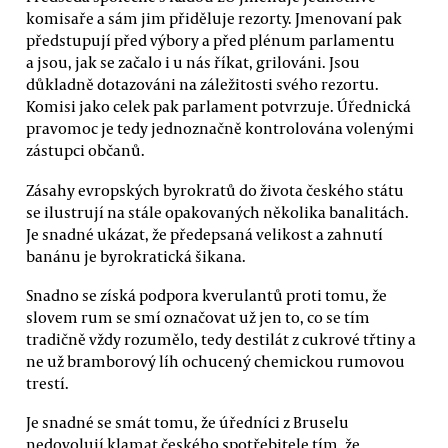
komisaře a sám jim přiděluje rezorty. Jmenovaní pak
předstupují před výbory a před plénum parlamentu
a jsou, jak se začalo i u nás říkat, grilováni. Jsou
důkladně dotazováni na záležitosti svého rezortu.
Komisi jako celek pak parlament potvrzuje. Úřednická
pravomoc je tedy jednoznačně kontrolována volenými
zástupci občanů.
Zásahy evropských byrokratů do života českého státu
se ilustrují na stále opakovaných několika banalitách.
Je snadné ukázat, že předepsaná velikost a zahnutí
banánu je byrokratická šikana.
Snadno se získá podpora kverulantů proti tomu, že
slovem rum se smí označovat už jen to, co se tím
tradičně vždy rozumělo, tedy destilát z cukrové třtiny a
ne už bramborový líh ochucený chemickou rumovou
trestí.
Je snadné se smát tomu, že úředníci z Bruselu
nedovolují klamat českého spotřebitele tím, že