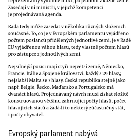
reprezentanty výkonné moci, po jednom z každé země.
Zasedají v ní ministři, v jejichž kompetenci
je projednávaná agenda.
Rada tedy může zasedat v několika různých složeních
současně. To, co je v Evropském parlamentu vyjádřeno
počtem poslanců přidělených jednotlivé zemi, je v Radě
EU vyjádřenou váhou hlasu, tedy vlastně počtem hlasů
pro zástupce z jednotlivých zemí.
Nejsilnější pozici mají čtyři největší země, Německo,
Francie, Itálie a Spojené království, každý s 29 hlasy,
nejslabší Malta se 3 hlasy. Česká republika stejně jako
např. Belgie, Řecko, Maďarsko a Portugalsko má
dvanáct hlasů. Projednávaný návrh musí získat složitě
konstruovanou většinu zahrnující počty hlasů, počet
hlasujících států a žádá-li to některý zúčastněný stát,
i počty obyvatel.
Evropský parlament nabývá