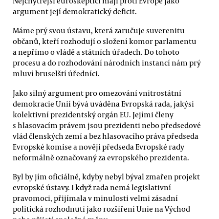
Nejchytřejší euroskeptici mají proti Evropě jako
argument její demokratický deficit.
Máme prý svou ústavu, která zaručuje suverenitu
občanů, kteří rozhodují o složení komor parlamentu
a nepřímo o vládě a státních úřadech. Do tohoto
procesu a do rozhodování národních instancí nám prý
mluví bruselští úředníci.
Jako silný argument pro omezování vnitrostátní
demokracie Unií bývá uváděna Evropská rada, jakýsi
kolektivní prezidentský orgán EU. Jejími členy
s hlasovacím právem jsou prezidenti nebo předsedové
vlád členských zemí a bez hlasovacího práva předseda
Evropské komise a nověji předseda Evropské rady
neformálně označovaný za evropského prezidenta.
Byl by jím oficiálně, kdyby nebyl býval zmařen projekt
evropské ústavy. I když rada nemá legislativní
pravomoci, přijímala v minulosti velmi zásadní
politická rozhodnutí jako rozšíření Unie na Východ