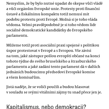
Nemyslím, že by bylo nutné upadat do skepse vůči vládě
a vůči orgánům Evropské unie. Protesty proti finanční
ústavě a fiskálnímu kompaktu totiž nemusí mít
podobu protestu proti Evropě. Možná si je toho vláda
vědoma. Velmi pravděpodobně je si toho vědom lídr
sociálně demokratické kandidátky do Evropského
parlamentu.
Můžeme totiž proti asociální praxi spojené s politikou
úspor protestovat v Evropě a s Evropou. Vše závisí
na tom, jaké zástupce pošlou evropští občané na konci
tohoto týdne do svého bruselského a štrasburského
parlamentu a jaké zadání tento parlament dá v dalších
jednáních budoucímu předsedovi Evropské komise
a všem komisařům.
Jistá naděje, že se voliči poučili a budou hlasovat
v souladu se svými vitálními zájmy tu snad přece jen je.
Kapitalismus, nebo demokracii?