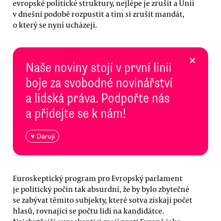
evropské politické struktury, nejlépe je zrušit a Unii
v dnešní podobě rozpustit a tím si zrušit mandát,
o který se nyní ucházejí.
×
Naše noviny stojí v první linii
boje za svobodné novinářství
a lidská práva. Podpořte nás
a přidejte se k nám!
♥ Daruji
Euroskeptický program pro Evropský parlament
je politický počin tak absurdní, že by bylo zbytečné
se zabývat těmito subjekty, které sotva získají počet
hlasů, rovnající se počtu lidí na kandidátce.