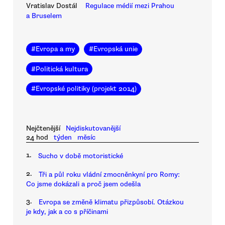
Vratislav Dostál
Regulace médií mezi Prahou
a Bruselem
#
Evropa a my
#
Evropská unie
#
Politická kultura
#
Evropské politiky (projekt 2014)
Nejčtenější
Nejdiskutovanější
24 hod
týden
měsíc
1.
Sucho v době motoristické
2.
Tři a půl roku vládní zmocněnkyní pro Romy:
Co jsme dokázali a proč jsem odešla
3.
Evropa se změně klimatu přizpůsobí. Otázkou
je kdy, jak a co s příčinami