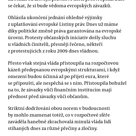
se čekat, že si bude vědoma evropských závazků.
Ohlásila ukončení jednání ohledně výjimky
z uplatňování evropské Listiny práv. Dnes už máme
díky politické změně práva garantována na evropské
úrovni. Protesty občanských iniciativ došly sluchu
u vládních činitelů, přesněji řečeno, někteří
z protestujících z roku 2009 dnes vládnou.
Přesto však stejná vláda přistoupila na rozpočtovou
kázeň předepsanou evropskými strukturami, i když
omezení budou účinná až po přijetí eura, které
se připouští, ale nespěchá se s ním. Přistoupila bohužel
na to, že závazky vůči finančním institucím mají
přednost před závazky vůči občanům.
Striktní dodržování obou norem v budoucnosti
by mohlo znamenat totéž, co v rozpočtové sféře
zaváděla hanebně zkrachovalá minulá vláda lidí
stíhaných dnes za různé přečiny a zločiny.