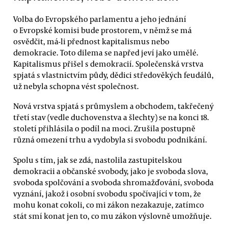
Volba do Evropského parlamentu a jeho jednání
o Evropské komisi bude prostorem, v němž se má
osvědčit, má-li přednost kapitalismus nebo
demokracie. Toto dilema se napřed jeví jako umělé.
Kapitalismus přišel s demokracií. Společenská vrstva
spjatá s vlastnictvím půdy, dědici středověkých feudálů,
už nebyla schopna vést společnost.
Nová vrstva spjatá s průmyslem a obchodem, takřečený
třetí stav (vedle duchovenstva a šlechty) se na konci 18.
století přihlásila o podíl na moci. Zrušila postupně
různá omezení trhu a vydobyla si svobodu podnikání.
Spolu s tím, jak se zdá, nastolila zastupitelskou
demokracii a občanské svobody, jako je svoboda slova,
svoboda spolčování a svoboda shromažďování, svoboda
vyznání, jakož i osobní svobodu spočívající v tom, že
mohu konat cokoli, co mi zákon nezakazuje, zatímco
stát smí konat jen to, co mu zákon výslovně umožňuje.