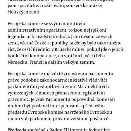
jsou specifické: rozšiřování, sousedské otázky
členských zemí.
Evropská komise se svým mohutným
administrativním aparátem, to jsou nejspíš oni
legendární bruselští úředníci. Jsou ovšem ze všech
zemí, včetně České republiky, takže by bylo také možno
říct, že čeští úředníci v Bruselu mluví, pokud jde o jejich
konkrétní kompetence, do vnitřních věcí třeba
Německu, Francii a dalším velkým zemím.
Evropská komise má vůči Evropskému parlamentu
právo podobné zákonodárné iniciativě vlád vůči
parlamentům jednotlivých zemí. Má v některých
vymezených tématech přenesenou legislativní
pravomoc. Je však Parlamentu odpovědná, komisaři
mohou být poslanci interpelováni a především
předsedu Evropské komise navrženého Evropskou
radou volí parlament prostou většinou poslanců.
Předseda společně s Radou EU jmenuje jednotlivé