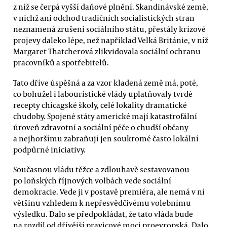
z níž se čerpá vyšší daňové plnění. Skandinávské země,
v nichž ani odchod tradičních socialistických stran
neznamená zrušení sociálního státu, přestály krizové
projevy daleko lépe, než například Velká Británie, v níž
Margaret Thatcherová zlikvidovala sociální ochranu
pracovníků a spotřebitelů.
Tato dříve úspěšná a za vzor kladená země má, poté,
co bohužel i labouristické vlády uplatňovaly tvrdé
recepty chicagské školy, celé lokality dramatické
chudoby. Spojené státy americké mají katastrofální
úroveň zdravotní a sociální péče o chudší občany
a nejhoršímu zabraňují jen soukromé často lokální
podpůrné iniciativy.
Současnou vládu těžce a zdlouhavě sestavovanou
po loňských říjnových volbách vede sociální
demokracie. Vede ji v postavě premiéra, ale nemá v ní
většinu vzhledem k nepřesvědčivému volebnímu
výsledku. Dalo se předpokládat, že tato vláda bude
na rozdíl od dřívější pravicové moci proevropská. Dalo