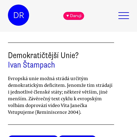
DR
♥ Daruji
Demokratičtější Unie?
Ivan Štampach
Evropská unie možná strádá určitým
demokratickým deficitem. Jenomže tím strádají
i jednotlivé členské státy; některé větším, jiné
menším. Závěrečný text cyklu k evropským
volbám doprovází video Víta Janečka
Vstupujeme (Reminiscence 2004).