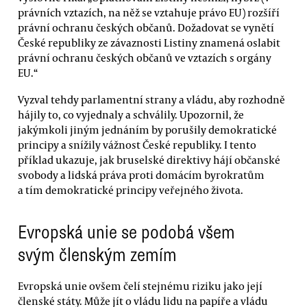
právních vztazích, na něž se vztahuje právo EU) rozšíří
právní ochranu českých občanů. Dožadovat se vynětí
České republiky ze závaznosti Listiny znamená oslabit
právní ochranu českých občanů ve vztazích s orgány
EU.“
Vyzval tehdy parlamentní strany a vládu, aby rozhodně
hájily to, co vyjednaly a schválily. Upozornil, že
jakýmkoli jiným jednáním by porušily demokratické
principy a snížily vážnost České republiky. I tento
příklad ukazuje, jak bruselské direktivy hájí občanské
svobody a lidská práva proti domácím byrokratům
a tím demokratické principy veřejného života.
Evropská unie se podobá všem
svým členským zemím
Evropská unie ovšem čelí stejnému riziku jako její
členské státy. Může jít o vládu lidu na papíře a vládu