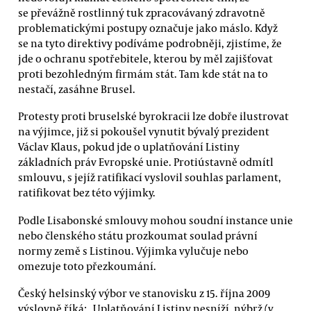
se převážně rostlinný tuk zpracovávaný zdravotně
problematickými postupy označuje jako máslo. Když
se na tyto direktivy podíváme podrobněji, zjistíme, že
jde o ochranu spotřebitele, kterou by měl zajišťovat
proti bezohledným firmám stát. Tam kde stát na to
nestačí, zasáhne Brusel.
Protesty proti bruselské byrokracii lze dobře ilustrovat
na výjimce, již si pokoušel vynutit bývalý prezident
Václav Klaus, pokud jde o uplatňování Listiny
základních práv Evropské unie. Protiústavně odmítl
smlouvu, s jejíž ratifikací vyslovil souhlas parlament,
ratifikovat bez této výjimky.
Podle Lisabonské smlouvy mohou soudní instance unie
nebo členského státu prozkoumat soulad právní
normy země s Listinou. Výjimka vylučuje nebo
omezuje toto přezkoumání.
Český helsinský výbor ve stanovisku z 15. října 2009
výslovně říká: „Uplatňování Listiny nesníží, nýbrž (v