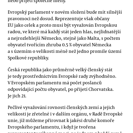
nebo přijetí společné měny.
Evropský parlament v novém složení bude mít silnější
pravomoci než dosud. Reprezentuje však občany
EU jako celek a proto musí být vyvažován Evropskou
radou, ve které má každý stát jeden hlas, nejlidnatější
a nejrozlehlejší Německo, stejně jako Malta, s počtem
obyvatel tvořícím zhruba 0.5 % obyvatel Německa
a s územím o velikosti méně než jedno promile území
Spolkové republiky.
Česká republika jako průměrně velký členský stát
je tedy prostřednictvím Evropské rady zvýhodněno.
V Evropském parlamentu má počet poslanců
odpovídající počtu obyvatel, po přijetí Chorvatska.
Je jich 21.
Pečlivé vyvažování rovnosti členských zemí a jejich
velikosti je zřetelné i v dalším orgánu, v Radě Evropské
unie, jíž můžeme přirovnat k jakési druhé komoře
Evropského parlamentu, i když je tvořena