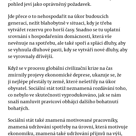
pohled jeví jako oprávněný požadavek.
Jde přece o to nehospodařit na úkor budoucích
generací, nežít blahobytně v situaci, kdy je třeba
vytvářet rezervu pro horší časy. Snadno se tu uplatní
srovnání s hospodařením domácnosti, která vše
nevěnuje na spotřebu, ale také spoří a splácí dluhy, aby
se vyhnula dluhové pasti, kdy se vytváří nové dluhy, aby
se vyrovnaly dřívější.
Když se v procesu globální civilizační krize na čas
zmírnily projevy ekonomické deprese, ukazuje se, že
ji nejlépe přestály ty země, které nešetřily na úkor
obyvatel. Sociální stát totiž neznamená rozdávání toho,
co nebylo ve skutečnosti vyprodukováno, jak se nám
snaží namluvit pravicoví obhájci dalšího bohatnutí
bohatých.
Sociální stát také znamená motivované pracovníky,
znamená udržování spotřeby na úrovni, která motivuje
ekonomiku, znamená také udržování příjmů na výši,