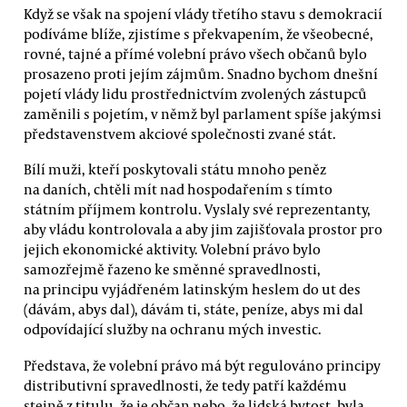
Když se však na spojení vlády třetího stavu s demokracií
podíváme blíže, zjistíme s překvapením, že všeobecné,
rovné, tajné a přímé volební právo všech občanů bylo
prosazeno proti jejím zájmům. Snadno bychom dnešní
pojetí vlády lidu prostřednictvím zvolených zástupců
zaměnili s pojetím, v němž byl parlament spíše jakýmsi
představenstvem akciové společnosti zvané stát.
Bílí muži, kteří poskytovali státu mnoho peněz
na daních, chtěli mít nad hospodařením s tímto
státním příjmem kontrolu. Vyslaly své reprezentanty,
aby vládu kontrolovala a aby jim zajišťovala prostor pro
jejich ekonomické aktivity. Volební právo bylo
samozřejmě řazeno ke směnné spravedlnosti,
na principu vyjádřeném latinským heslem do ut des
(dávám, abys dal), dávám ti, státe, peníze, abys mi dal
odpovídající služby na ochranu mých investic.
Představa, že volební právo má být regulováno principy
distributivní spravedlnosti, že tedy patří každému
stejně z titulu, že je občan nebo, že lidská bytost, byla