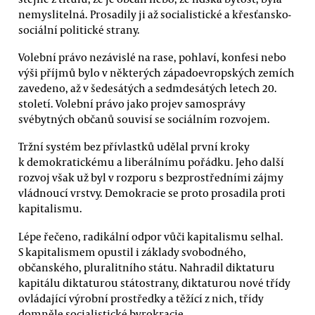
nemyslitelná. Prosadily ji až socialistické a křesťansko-
sociální politické strany.
Volební právo nezávislé na rase, pohlaví, konfesi nebo
výši příjmů bylo v některých západoevropských zemích
zavedeno, až v šedesátých a sedmdesátých letech 20.
století. Volební právo jako projev samosprávy
svébytných občanů souvisí se sociálním rozvojem.
Tržní systém bez přívlastků udělal první kroky
k demokratickému a liberálnímu pořádku. Jeho další
rozvoj však už byl v rozporu s bezprostředními zájmy
vládnoucí vrstvy. Demokracie se proto prosadila proti
kapitalismu.
Lépe řečeno, radikální odpor vůči kapitalismu selhal.
S kapitalismem opustil i základy svobodného,
občanského, pluralitního státu. Nahradil diktaturu
kapitálu diktaturou státostrany, diktaturou nové třídy
ovládající výrobní prostředky a těžící z nich, třídy
domněle socialistické byrokracie.