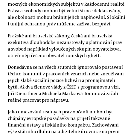
mocných ekonomických subjektů v každodenní realitě.
Práva a svobody mohou být velmi široce deklarovány,
ale okolnosti mohou bránit jejich naplňování. S lokální
i unijní ochranou práv můžeme zažívat bezpráví.
Pražské ani bruselské zákony, česká ani bruselská
exekutiva dlouhodobě nezajišťovaly uplatňování práv
a svobod například vyloučených skupin obyvatelstva,
otevřeněji řečeno obyvatel romských ghett.
Donedávna se na všech stupních ignorovalo postavení
těchto komunit v pracovních vztazích nebo zneužívání
jejich slabé sociální pozice lichváři a pronajímateli
bytů. Až dva členové vlády z ČSSD s programovou vizí,
Jiří Dienstbier a Michaela Marksová-Tominová začali
reálně pracovat pro nápravu.
Jako omezování reálných práv občanů mohou být
chápány evropské požadavky na přijetí takzvané
finanční ústavy a fiskálního kompaktu. Zachovávání
výše státního dluhu na udržitelné úrovni se na první