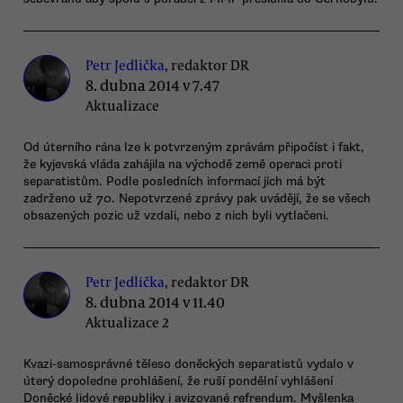
Petr Jedlička
, redaktor DR
8. dubna 2014 v 7.47
Aktualizace
Od úterního rána lze k potvrzeným zprávám připočíst i fakt,
že kyjevská vláda zahájila na východě země operaci proti
separatistům. Podle posledních informací jich má být
zadrženo už 70. Nepotvrzené zprávy pak uvádějí, že se všech
obsazených pozic už vzdali, nebo z nich byli vytlačeni.
Petr Jedlička
, redaktor DR
8. dubna 2014 v 11.40
Aktualizace 2
Kvazi-samosprávné těleso doněckých separatistů vydalo v
úterý dopoledne prohlášení, že ruší pondělní vyhlášení
Doněcké lidové republiky i avizované refrendum. Myšlenka