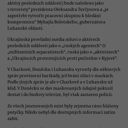
aktéry posledních událostí) bude naloženo jako
s teroristy“ prezidenta Oleksandra Turčynova a „je
zapotřebí vytvořit pracovní skupinu k hledání
kompromisu“ Myhajla Bolotského, gubernátora
Luhanské oblasti.
Ukrajinská provládní média mluví o aktérech
posledních událostí jako o „ruských agentech“ či
„militantních separatistech“, ruská jako o „aktivistech“
a „Ukrajincích protestujících proti pučistům v Kyjevě“.
V Charkově, Doněcku i Luhansku vyrostly dle některých
zpráv provizorní barikády, jež brání siláci v maskách.
Podle jiných zpráv je ale v Charkově a v Luhansku už
klid. V Doněcku se dav maskovaných údajně pokusil
dostat i do budovy televize, byl však zastaven policií.
Ze všech jmenovaných míst byly zejména ráno hlášeny
potyčky. Nikdo nebyl dle dostupných informací zatím
zabit.