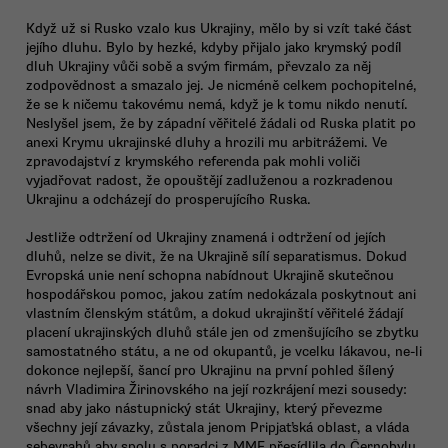
Když už si Rusko vzalo kus Ukrajiny, mělo by si vzít také část
jejího dluhu. Bylo by hezké, kdyby přijalo jako krymský podíl
dluh Ukrajiny vůči sobě a svým firmám, převzalo za něj
zodpovědnost a smazalo jej. Je nicméně celkem pochopitelné,
že se k ničemu takovému nemá, když je k tomu nikdo nenutí.
Neslyšel jsem, že by západní věřitelé žádali od Ruska platit po
anexi Krymu ukrajinské dluhy a hrozili mu arbitrážemi. Ve
zpravodajství z krymského referenda pak mohli voliči
vyjadřovat radost, že opouštějí zadluženou a rozkradenou
Ukrajinu a odcházejí do prosperujícího Ruska.
Jestliže odtržení od Ukrajiny znamená i odtržení od jejích
dluhů, nelze se divit, že na Ukrajině sílí separatismus. Dokud
Evropská unie není schopna nabídnout Ukrajině skutečnou
hospodářskou pomoc, jakou zatím nedokázala poskytnout ani
vlastním členským státům, a dokud ukrajinští věřitelé žádají
placení ukrajinských dluhů stále jen od zmenšujícího se zbytku
samostatného státu, a ne od okupantů, je vcelku lákavou, ne-li
dokonce nejlepší, šancí pro Ukrajinu na první pohled šílený
návrh Vladimira Žirinovského na její rozkrájení mezi sousedy:
snad aby jako nástupnický stát Ukrajiny, který převezme
všechny její závazky, zůstala jenom Pripjaťská oblast, a vláda
sebevrahů aby spolu s poradci z MMF přesídlila do Černobylu.