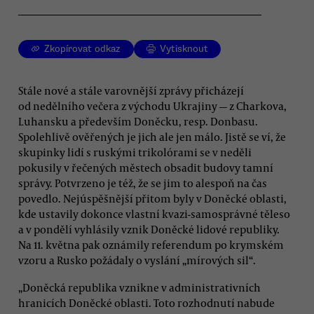
Zkopírovat odkaz
Vytisknout
Stále nové a stále varovnější zprávy přicházejí
od nedělního večera z východu Ukrajiny — z Charkova,
Luhansku a především Doněcku, resp. Donbasu.
Spolehlivě ověřených je jich ale jen málo. Jistě se ví, že
skupinky lidí s ruskými trikolórami se v neděli
pokusily v řečených městech obsadit budovy tamní
správy. Potvrzeno je též, že se jim to alespoň na čas
povedlo. Nejúspěšnější přitom byly v Doněcké oblasti,
kde ustavily dokonce vlastní kvazi-samosprávné těleso
a v pondělí vyhlásily vznik Doněcké lidové republiky.
Na 11. května pak oznámily referendum po krymském
vzoru a Rusko požádaly o vyslání „mírových sil“.
„Doněcká republika vznikne v administrativních
hranicích Doněcké oblasti. Toto rozhodnutí nabude