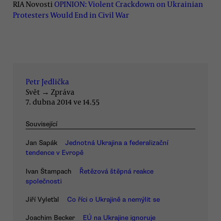
RIA Novosti
OPINION: Violent Crackdown on Ukrainian
Protesters Would End in Civil War
Petr Jedlička
Svět
→
Zpráva
7. dubna 2014 ve 14.55
Související
Jan Sapák
Jednotná Ukrajina a federalizační
tendence v Evropě
Ivan Štampach
Řetězová štěpná reakce
společnosti
Jiří Vyleťal
Co říci o Ukrajině a nemýlit se
Joachim Becker
EÚ na Ukrajine ignoruje