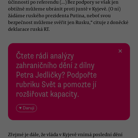
účinnosti po referendu (...) Bez podpory se však jen
obtížně můžeme ubránit proti juntě v Kyjevě. (O ní)
žádáme ruského prezidenta Putina, neboť svou
bezpečnost můžeme svěřit jen Rusku,“ cituje z doněcké
deklarace ruská RT.
×
Čtete rádi analýzy
zahraničního dění z dílny
Petra Jedličky? Podpořte
rubriku Svět a pomozte jí
rozšiřovat kapacity.
♥ Daruji
Zřejmé je dále, že vláda v Kyjevě vnímá poslední dění