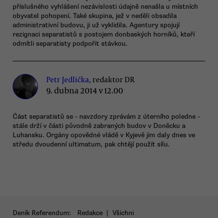
příslušného vyhlášení nezávislosti údajně nenašla u místních
obyvatel pohopení. Také skupina, jež v neděli obsadila
administrativní budovu, ji už vyklidila. Agentury spojují
rezignaci separatistů s postojem donbaských horníků, kteří
odmítli separatisty podpořit stávkou.
Petr Jedlička
, redaktor DR
9. dubna 2014 v 12.00
Část separatistů se - navzdory zprávám z úterního poledne -
stále drží v části původně zabraných budov v Doněcku a
Luhansku. Orgány opovědné vládě v Kyjevě jim daly dnes ve
středu dvoudenní ultimatum, pak chtějí použít sílu.
Deník Referendum:
Redakce
|
Všichni