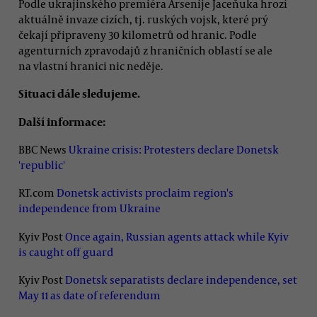
Podle ukrajinského premiéra Arsenije Jaceňuka hrozí
aktuálně invaze cizích, tj. ruských vojsk, které prý
čekají připraveny 30 kilometrů od hranic. Podle
agenturních zpravodajů z hraničních oblastí se ale
na vlastní hranici nic neděje.
Situaci dále sledujeme.
Další informace:
BBC News
Ukraine crisis: Protesters declare Donetsk
'republic'
RT.com
Donetsk activists proclaim region's
independence from Ukraine
Kyiv Post
Once again, Russian agents attack while Kyiv
is caught off guard
Kyiv Post
Donetsk separatists declare independence, set
May 11 as date of referendum