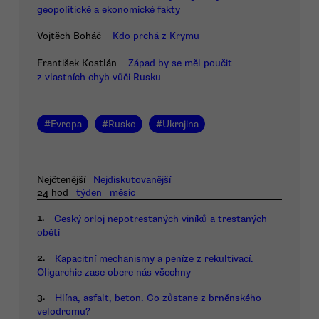
geopolitické a ekonomické fakty
Vojtěch Boháč
Kdo prchá z Krymu
František Kostlán
Západ by se měl poučit
z vlastních chyb vůči Rusku
#
Evropa
#
Rusko
#
Ukrajina
Nejčtenější
Nejdiskutovanější
24 hod
týden
měsíc
1.
Český orloj nepotrestaných viníků a trestaných
obětí
2.
Kapacitní mechanismy a peníze z rekultivací.
Oligarchie zase obere nás všechny
3.
Hlína, asfalt, beton. Co zůstane z brněnského
velodromu?