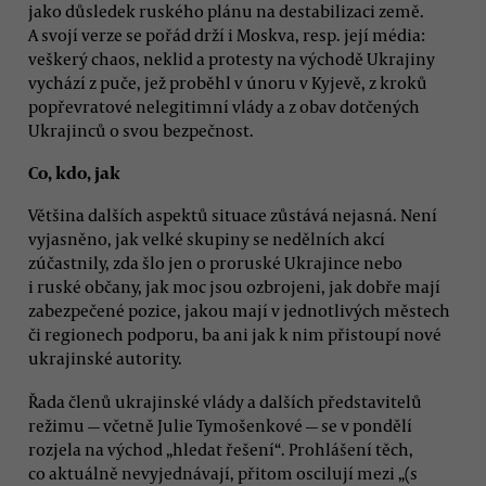
jako důsledek ruského plánu na destabilizaci země.
A svojí verze se pořád drží i Moskva, resp. její média:
veškerý chaos, neklid a protesty na východě Ukrajiny
vychází z puče, jež proběhl v únoru v Kyjevě, z kroků
popřevratové nelegitimní vlády a z obav dotčených
Ukrajinců o svou bezpečnost.
Co, kdo, jak
Většina dalších aspektů situace zůstává nejasná. Není
vyjasněno, jak velké skupiny se nedělních akcí
zúčastnily, zda šlo jen o proruské Ukrajince nebo
i ruské občany, jak moc jsou ozbrojeni, jak dobře mají
zabezpečené pozice, jakou mají v jednotlivých městech
či regionech podporu, ba ani jak k nim přistoupí nové
ukrajinské autority.
Řada členů ukrajinské vlády a dalších představitelů
režimu — včetně Julie Tymošenkové — se v pondělí
rozjela na východ „hledat řešení“. Prohlášení těch,
co aktuálně nevyjednávají, přitom oscilují mezi „(s