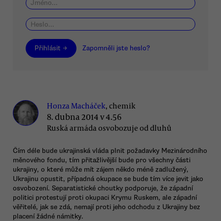
Přihlásit →
Zapomněli jste heslo?
Honza Macháček
, chemik
8. dubna 2014 v 4.56
Ruská armáda osvobozuje od dluhů
Čím déle bude ukrajinská vláda plnit požadavky Mezinárodního
měnového fondu, tím přitažlivější bude pro všechny části
ukrajiny, o které může mít zájem někdo méně zadlužený,
Ukrajinu opustit, případná okupace se bude tím více jevit jako
osvobození. Separatistické choutky podporuje, že západní
politici protestují proti okupaci Krymu Ruskem, ale západní
věřitelé, jak se zdá, nemají proti jeho odchodu z Ukrajiny bez
placení žádné námitky.