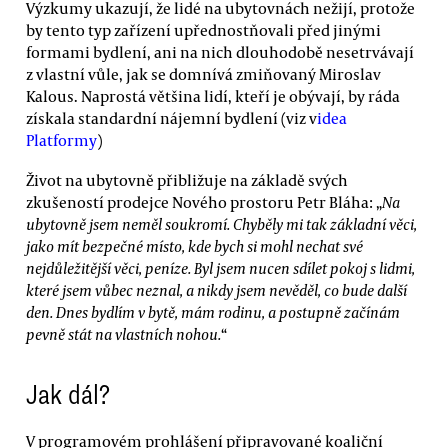
Výzkumy ukazují, že lidé na ubytovnách nežijí, protože
by tento typ zařízení upřednostňovali před jinými
formami bydlení, ani na nich dlouhodobě nesetrvávají
z vlastní vůle, jak se domnívá zmiňovaný Miroslav
Kalous. Naprostá většina lidí, kteří je obývají, by ráda
získala standardní nájemní bydlení (viz v
idea
Platformy
)
Život na ubytovně přibližuje na základě svých
zkušeností prodejce Nového prostoru Petr Bláha: „
Na
ubytovně jsem neměl soukromí. Chyběly mi tak základní věci,
jako mít bezpečné místo, kde bych si mohl nechat své
nejdůležitější věci, peníze. Byl jsem nucen sdílet pokoj s lidmi,
které jsem vůbec neznal, a nikdy jsem nevěděl, co bude další
den. Dnes bydlím v bytě, mám rodinu, a postupně začínám
pevně stát na vlastních nohou.
“
Jak dál?
V programovém prohlášení připravované koaliční