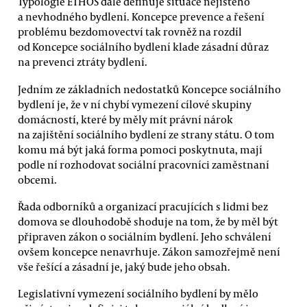
Typologie ETHOS dále definuje situace nejistého
a nevhodného bydlení. Koncepce prevence a řešení
problému bezdomovectví tak rovněž na rozdíl
od Koncepce sociálního bydlení klade zásadní důraz
na prevenci ztráty bydlení.
Jedním ze základních nedostatků Koncepce sociálního
bydlení je, že v ní chybí vymezení cílové skupiny
domácností, které by měly mít právní nárok
na zajištění sociálního bydlení ze strany státu. O tom
komu má být jaká forma pomoci poskytnuta, mají
podle ní rozhodovat sociální pracovníci zaměstnaní
obcemi.
Řada odborníků a organizací pracujících s lidmi bez
domova se dlouhodobě shoduje na tom, že by měl být
připraven zákon o sociálním bydlení. Jeho schválení
ovšem koncepce nenavrhuje. Zákon samozřejmě není
vše řešící a zásadní je, jaký bude jeho obsah.
Legislativní vymezení sociálního bydlení by mělo