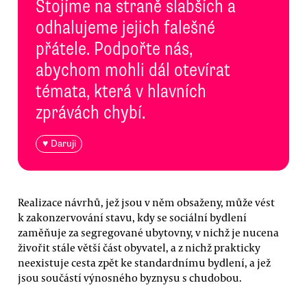
Stojíme na straně slabších a
odhalujeme jejich falešné
přátele. Podpořte nás,
abychom mohli dál otevírat
témata, která v hlavních
zprávách chybí.
♥ Daruji
Realizace návrhů, jež jsou v něm obsaženy, může vést
k zakonzervování stavu, kdy se sociální bydlení
zaměňuje za segregované ubytovny, v nichž je nucena
živořit stále větší část obyvatel, a z nichž prakticky
neexistuje cesta zpět ke standardnímu bydlení, a jež
jsou součástí výnosného byznysu s chudobou.