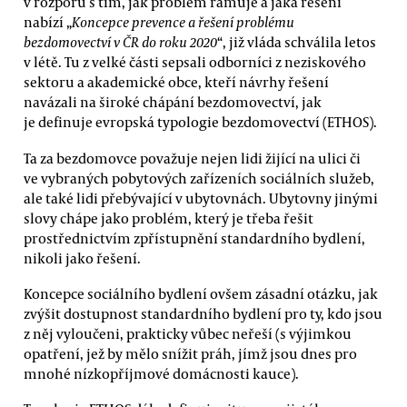
v rozporu s tím, jak problém rámuje a jaká řešení
nabízí „
Koncepce prevence a řešení problému
bezdomovectví v ČR do roku 2020
“, již vláda schválila letos
v létě. Tu z velké části sepsali odborníci z neziskového
sektoru a akademické obce, kteří návrhy řešení
navázali na široké chápání bezdomovectví, jak
je definuje evropská typologie bezdomovectví (ETHOS).
Ta za bezdomovce považuje nejen lidi žijící na ulici či
ve vybraných pobytových zařízeních sociálních služeb,
ale také lidi přebývající v ubytovnách. Ubytovny jinými
slovy chápe jako problém, který je třeba řešit
prostřednictvím zpřístupnění standardního bydlení,
nikoli jako řešení.
Koncepce sociálního bydlení ovšem zásadní otázku, jak
zvýšit dostupnost standardního bydlení pro ty, kdo jsou
z něj vyloučeni, prakticky vůbec neřeší (s výjimkou
opatření, jež by mělo snížit práh, jímž jsou dnes pro
mnohé nízkopříjmové domácnosti kauce).