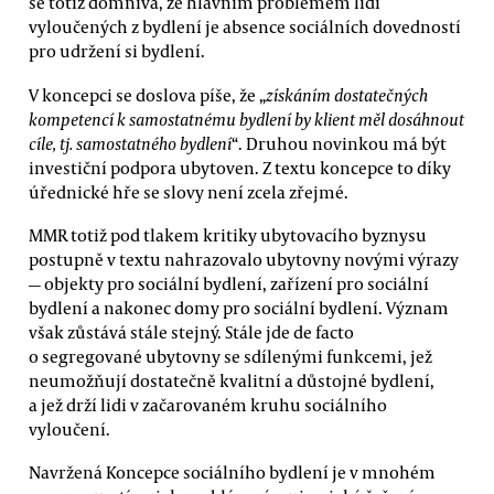
se totiž domnívá, že hlavním problémem lidí
vyloučených z bydlení je absence sociálních dovedností
pro udržení si bydlení.
V koncepci se doslova píše, že „
získáním dostatečných
kompetencí k samostatnému bydlení by klient měl dosáhnout
cíle, tj. samostatného bydlení
“. Druhou novinkou má být
investiční podpora ubytoven. Z textu koncepce to díky
úřednické hře se slovy není zcela zřejmé.
MMR totiž pod tlakem kritiky ubytovacího byznysu
postupně v textu nahrazovalo ubytovny novými výrazy
— objekty pro sociální bydlení, zařízení pro sociální
bydlení a nakonec domy pro sociální bydlení. Význam
však zůstává stále stejný. Stále jde de facto
o segregované ubytovny se sdílenými funkcemi, jež
neumožňují dostatečně kvalitní a důstojné bydlení,
a jež drží lidi v začarovaném kruhu sociálního
vyloučení.
Navržená Koncepce sociálního bydlení je v mnohém