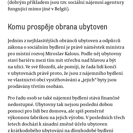
(dobrým příkladem jsou tzv. sociální nájemní agentury
fungující mimo jiné v Belgii).
Komu prospěje obrana ubytoven
Jedním z nejhlasitějších obránců ubytoven a odpůrců
zákona o sociálním bydlení je právě náměstek ministra
pro místní rozvoj Miroslav Kalous. Podle něj ubytovny
staví bariéru mezi tím mít střechu nad hlavou a být
na ulici. Ve své filozofii, ale pomíjí, že řada lidí končí
v ubytovnách právě proto, že jsou z nájemního bydlení
ve vlastnictví obcí vystěhováváni a „jejich“ byty jsou
prodávány třetím osobám.
Pro řadu osob se také nájemní bydlení stává finančně
nedostupné. Ubytovny tak nejsou poslední dobou
pomocí pro lidi bez domova, ale spíš poměrně
výkonnou fabrikou na jejich výrobu. V posledních třech
letech dochází k zásadní změně účelu ubytoven
z krátkodobého ubytování na dlouhodobé bydlení