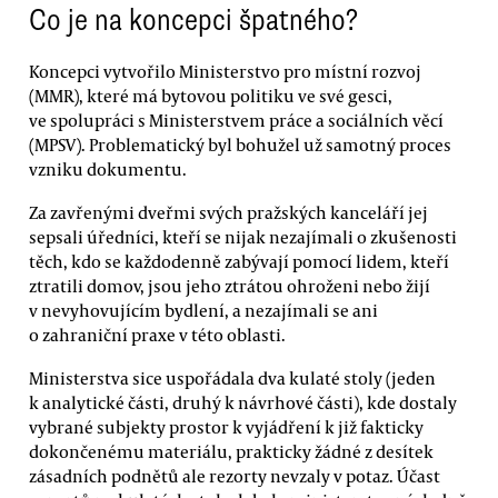
Co je na koncepci špatného?
Koncepci vytvořilo Ministerstvo pro místní rozvoj
(MMR), které má bytovou politiku ve své gesci,
ve spolupráci s Ministerstvem práce a sociálních věcí
(MPSV). Problematický byl bohužel už samotný proces
vzniku dokumentu.
Za zavřenými dveřmi svých pražských kanceláří jej
sepsali úředníci, kteří se nijak nezajímali o zkušenosti
těch, kdo se každodenně zabývají pomocí lidem, kteří
ztratili domov, jsou jeho ztrátou ohroženi nebo žijí
v nevyhovujícím bydlení, a nezajímali se ani
o zahraniční praxe v této oblasti.
Ministerstva sice uspořádala dva kulaté stoly (jeden
k analytické části, druhý k návrhové části), kde dostaly
vybrané subjekty prostor k vyjádření k již fakticky
dokončenému materiálu, prakticky žádné z desítek
zásadních podnětů ale rezorty nevzaly v potaz. Účast