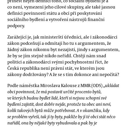
přinést nejen definici toho, co sociální bydlení je a
co není, vymezení jeho cílové skupiny, ale také jasnou
definici povinností státu a obcí při poskytování
sociálního bydlení a vytvoření nástrojů finanční
podpory.
Zarážející je, jak ministerští úředníci, ale i zákonodárci
zákon podceňují a odmítají ho tu s argumentem, že
žádný zákon nikomu byt nezajistí, jindy s argumentem,
že by se jím stejně nikdo neřídil. Chtějí nám snad
politici a zákonodárci svými pochybnostmi říct, že
Česká republika není právní stát, ve kterém jsou
zákony dodržovány? A že se s tím dokonce ani nepočítá?
Podle náměstka Miroslava Kalouse z MMR (ODS) „
ukládat
obci povinnost, že má postavit určité procento bytů,
ve kterých budou bydlet lidé, kteří si nejsou schopní své
bydlení zajistit, dost dobře nejde, protože ta obec ani neví,
kolik takových bytů může potřebovat. A v okamžiku, kdy
se problém vyřeší, tak jí ty byty, pakliže by jí té obci stát něco
nařídil, ona by nějaké byty vybudovala a pak by je