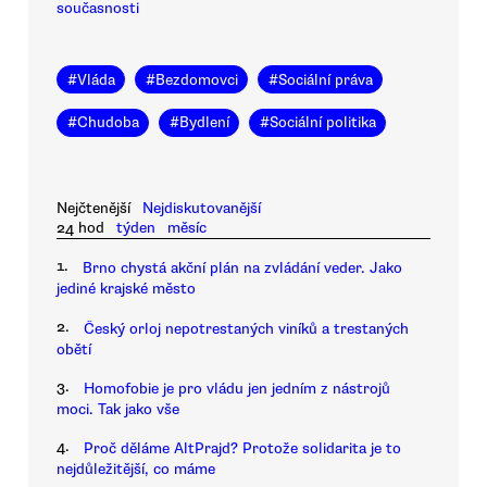
současnosti
#
Vláda
#
Bezdomovci
#
Sociální práva
#
Chudoba
#
Bydlení
#
Sociální politika
Nejčtenější
Nejdiskutovanější
24 hod
týden
měsíc
1.
Brno chystá akční plán na zvládání veder. Jako
jediné krajské město
2.
Český orloj nepotrestaných viníků a trestaných
obětí
3.
Homofobie je pro vládu jen jedním z nástrojů
moci. Tak jako vše
4.
Proč děláme AltPrajd? Protože solidarita je to
nejdůležitější, co máme