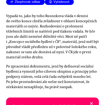
Zkopírovat odkaz
Vytisknout
Vypadá to, jako by toho Rusnokova vláda v demisi
do svého konce chtěla zvládnout v oblasti koncepčních
materiálů co nejvíc. Rozhodování o prolomení
těžebních limitů se naštěstí pod tlakem vzdala. Ve hře
jsou ale další neméně důležité věci. Mezi ně patří
i „
Koncepce sociálního bydlení v ČR
“, materiál, jenž měl být
původně vládě předložen už v polovině loňského roku,
nakonec se tam ale dostává až nyní. V ČR jde o první
materiál svého druhu.
Po zpracování dokumentu, jenž by definoval sociální
bydlení a vymezil jeho cílovou skupinu a principy jeho
podpory státem, volá celá řada subjektů mnoho let.
Po jeho prostudování ale nelze než konstatovat, že
očekávání nenaplňuje, ba právě naopak.
×