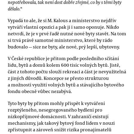
nepotřebovala, tak není dost dobře zřejmé, co by s těmi byty
dělalo.
“
Vypadá to ale, že si M. Kalous a ministerstvo nejdřív
vytváří vlastní opozici a pak ji i samo oponuje. Nikdo
netvrdí, že je v prvé řadě nutné nové byty stavět. Na tom
si trvá právě samotné ministerstvo, které by rádo
budovalo — sice ne byty, ale nové, prý lepší, ubytovny.
V České republice je přitom podle posledního sčítání
lidu, bytů a domů kolem 600 tisíc volných bytů. Jistě,
část z tohoto počtu slouží rekreaci a část je nevyužitelná
z jiných důvodů. Koncepce se přesto strukturou
a možností využití volných bytů a stávajícího bytového
fondu obecně vůbec nezabývá.
Tyto byty by přitom mohly přispět k vytváření
rozptýleného, nesegregovaného bydlení pro
nízkopříjmové domácnosti. V zahraničí existují
mechanismy, jak takový bytový fond lidem v nouzi
zpřístupnit a zároveň snížit rizika pronajímatelů