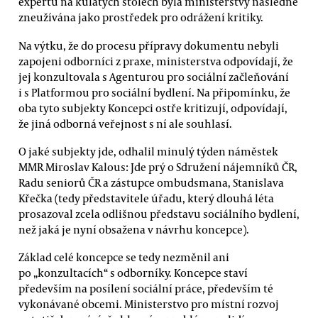
expertů na kulatých stolech byla ministerstvy následně
zneužívána jako prostředek pro odrážení kritiky.
Na výtku, že do procesu přípravy dokumentu nebyli
zapojeni odborníci z praxe, ministerstva odpovídají, že
jej konzultovala s Agenturou pro sociální začleňování
i s Platformou pro sociální bydlení. Na připomínku, že
oba tyto subjekty Koncepci ostře kritizují, odpovídají,
že jiná odborná veřejnost s ní ale souhlasí.
O jaké subjekty jde, odhalil minulý týden náměstek
MMR Miroslav Kalous: Jde prý o Sdružení nájemníků ČR,
Radu seniorů ČR a zástupce ombudsmana, Stanislava
Křečka (tedy představitele úřadu, který dlouhá léta
prosazoval zcela odlišnou představu sociálního bydlení,
než jaká je nyní obsažena v návrhu koncepce).
Základ celé koncepce se tedy nezměnil ani
po „konzultacích“ s odborníky. Koncepce staví
především na posílení sociální práce, především té
vykonávané obcemi. Ministerstvo pro místní rozvoj