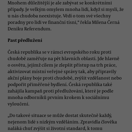
Mnohem důležitější je ale zabývat se konkrétními
případy. Je velkým omylem mnoha lidí, když si myslí, že
u nás chudoba neexistuje. Vědí o tom své všechny
poradny pro lidi ve finanční tísni,“ řekla Milena Černá
Deníku Referendum.
Past předlužení
Česká republika se v rámci evropského roku proti
chudobě zaměřuje na pět hlavních oblastí. Jde hlavně
o osvětu, jejímž cílem je zlepšit přístup na trh práce,
aktivizovat místní veřejné správy tak, aby připravily
akční plány boje proti chudobě, zvýšit vzdělanost nebo
podpořit přiměřené bydlení. Česká republika také
zahájila kampaň proti předlužování, které je podle
mnoha odborníků prvním krokem k sociálnímu
vyloučení.
„Do takové situace se může dostat skutečně každý,
nejenom lidé s nízkým vzděláním. Zpravidla člověka
naláká chuť zvýšit si životní standard, k tomu