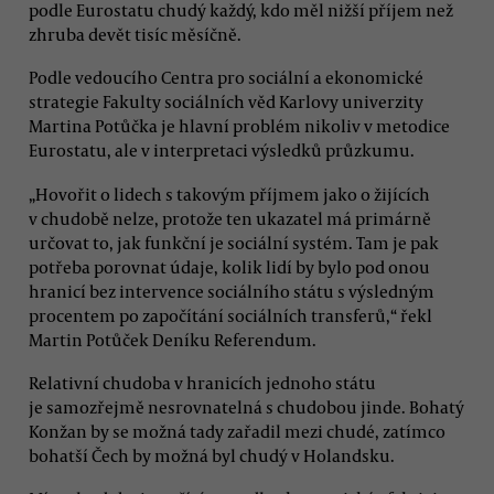
podle Eurostatu chudý každý, kdo měl nižší příjem než
zhruba devět tisíc měsíčně.
Podle vedoucího Centra pro sociální a ekonomické
strategie Fakulty sociálních věd Karlovy univerzity
Martina Potůčka je hlavní problém nikoliv v metodice
Eurostatu, ale v interpretaci výsledků průzkumu.
„Hovořit o lidech s takovým příjmem jako o žijících
v chudobě nelze, protože ten ukazatel má primárně
určovat to, jak funkční je sociální systém. Tam je pak
potřeba porovnat údaje, kolik lidí by bylo pod onou
hranicí bez intervence sociálního státu s výsledným
procentem po započítání sociálních transferů,“ řekl
Martin Potůček Deníku Referendum.
Relativní chudoba v hranicích jednoho státu
je samozřejmě nesrovnatelná s chudobou jinde. Bohatý
Konžan by se možná tady zařadil mezi chudé, zatímco
bohatší Čech by možná byl chudý v Holandsku.