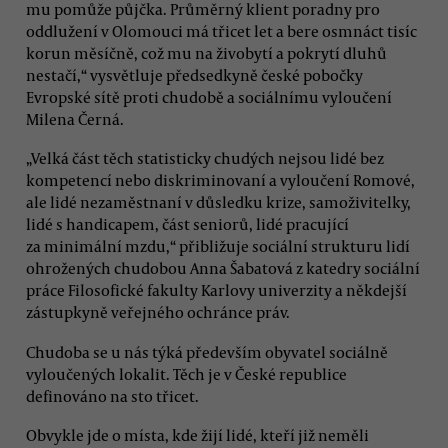
mu pomůže půjčka. Průměrný klient poradny pro
oddlužení v Olomouci má třicet let a bere osmnáct tisíc
korun měsíčně, což mu na živobytí a pokrytí dluhů
nestačí,“ vysvětluje předsedkyně české pobočky
Evropské sítě proti chudobě a sociálnímu vyloučení
Milena Černá.
„Velká část těch statisticky chudých nejsou lidé bez
kompetencí nebo diskriminovaní a vyloučení Romové,
ale lidé nezaměstnaní v důsledku krize, samoživitelky,
lidé s handicapem, část seniorů, lidé pracující
za minimální mzdu,“ přibližuje sociální strukturu lidí
ohrožených chudobou Anna Šabatová z katedry sociální
práce Filosofické fakulty Karlovy univerzity a někdejší
zástupkyně veřejného ochránce práv.
Chudoba se u nás týká především obyvatel sociálně
vyloučených lokalit. Těch je v České republice
definováno na sto třicet.
Obvykle jde o místa, kde žijí lidé, kteří již neměli