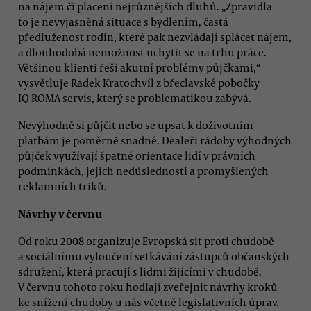
na nájem či placení nejrůznějších dluhů. „Zpravidla
to je nevyjasněná situace s bydlením, častá
předluženost rodin, které pak nezvládají splácet nájem,
a dlouhodobá nemožnost uchytit se na trhu práce.
Většinou klienti řeší akutní problémy půjčkami,“
vysvětluje Radek Kratochvíl z břeclavské pobočky
IQ ROMA servis, který se problematikou zabývá.
Nevýhodně si půjčit nebo se upsat k doživotním
platbám je poměrně snadné. Dealeři rádoby výhodných
půjček využívají špatné orientace lidí v právních
podmínkách, jejich nedůslednosti a promyšlených
reklamních triků.
Návrhy v červnu
Od roku 2008 organizuje Evropská síť proti chudobě
a sociálnímu vyloučení setkávání zástupců občanských
sdružení, která pracují s lidmi žijícími v chudobě.
V červnu tohoto roku hodlají zveřejnit návrhy kroků
ke snížení chudoby u nás včetně legislativních úprav.