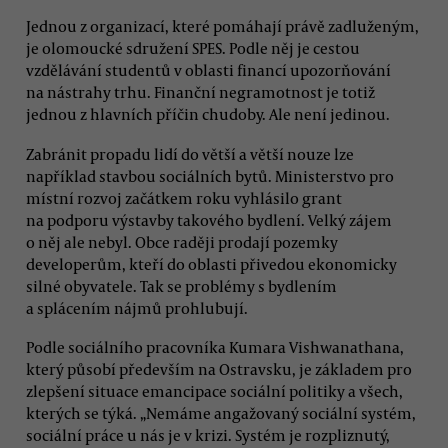
Jednou z organizací, které pomáhají právě zadluženým,
je olomoucké sdružení SPES. Podle něj je cestou
vzdělávání studentů v oblasti financí upozorňování
na nástrahy trhu. Finanční negramotnost je totiž
jednou z hlavních příčin chudoby. Ale není jedinou.
Zabránit propadu lidí do větší a větší nouze lze
například stavbou sociálních bytů. Ministerstvo pro
místní rozvoj začátkem roku vyhlásilo grant
na podporu výstavby takového bydlení. Velký zájem
o něj ale nebyl. Obce raději prodají pozemky
developerům, kteří do oblasti přivedou ekonomicky
silné obyvatele. Tak se problémy s bydlením
a splácením nájmů prohlubují.
Podle sociálního pracovníka Kumara Vishwanathana,
který působí především na Ostravsku, je základem pro
zlepšení situace emancipace sociální politiky a všech,
kterých se týká. „Nemáme angažovaný sociální systém,
sociální práce u nás je v krizi. Systém je rozpliznutý,