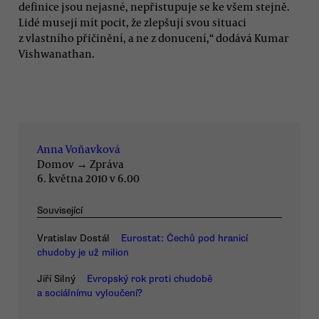
definice jsou nejasné, nepřistupuje se ke všem stejně.
Lidé musejí mít pocit, že zlepšují svou situaci
z vlastního přičinění, a ne z donucení,“ dodává Kumar
Vishwanathan.
Anna Voňavková
Domov
→
Zpráva
6. května 2010 v 6.00
Související
Vratislav Dostál
Eurostat: Čechů pod hranicí
chudoby je už milion
Jiří Silný
Evropský rok proti chudobě
a sociálnímu vyloučení?