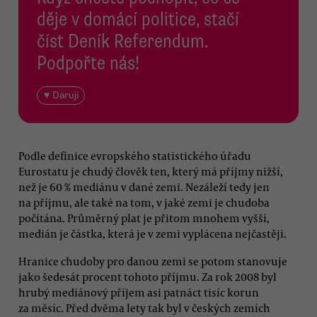
děje v domácí politice, stačí
číst Deník Referendum.
Podpořte nás!
♥ Daruji
Podle definice evropského statistického úřadu
Eurostatu je chudý člověk ten, který má příjmy nižší,
než je 60 % mediánu v dané zemi. Nezáleží tedy jen
na příjmu, ale také na tom, v jaké zemi je chudoba
počítána. Průměrný plat je přitom mnohem vyšší,
medián je částka, která je v zemi vyplácena nejčastěji.
Hranice chudoby pro danou zemi se potom stanovuje
jako šedesát procent tohoto příjmu. Za rok 2008 byl
hrubý mediánový příjem asi patnáct tisíc korun
za měsíc. Před dvěma lety tak byl v českých zemích