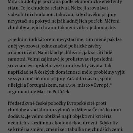
Míra chudoby je počítána podle ekonomické efektivity
státu. To je chudoba relativní. Nelze ji srovnávat
s absolutní chudobou, takovou, kdy člověku příjmy
nevystačí na pokrytí nejzákladnějších potřeb. Měření
chudoby a jejích hranic tak není vůbec jednoduché.
„S jedním indikátorem nevystačíme, tím méně pak lze
z něj vyvozovat jednoznačné politické závěry
a doporučení. Například je důležité, jak se cítí lidé
samotní. Velmi zajímavé je prolistovat si poslední
srovnání evropského výzkumu kvality života. Tak
například 14 % českých domácností mělo problémy vyjít
se svými měsíčními příjmy. Zařadilo nás to, spolu
s Belgií a Portugalskem, na 17.-19. místo v Evropě,“
argumentuje Martin Potůček.
Předsedkyně české pobočky Evropské sítě proti
chudobě a sociálnímu vyloučení Milena Černá k tomu
dodává: „Je velmi obtížné najít objektivní kritéria
v zemích s rozdílnou ekonomickou úrovní. Kdykoliv
se kritéria změní, změní se i tabulka nejchudších zemí.