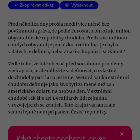
Zkopírovat odkaz
Vytisknout
Před několika dny prošla médii více méně bez
povšimnutí zpráva, že podle Eurostatu ohrožuje milion
obyvatel České republiky chudoba. Představa milionu
chudých obyvatel je jen těžko uvěřitelná. Je chyba
v datech, v definici, nebo v naší schopnosti si všímat?
Vedle toho, že lidé obecně před sociálními problémy
zavírají oči, je ale důležité si definovat, co vlastně
do chudoby patří a co ještě ne. Světová banka extrémní
chudobu definuje jako živobytí za méně než 1,25
amerického dolaru na osobu a den. V extrémní
chudobě tak žije asi 1,4 miliardy lidí zejména
v rozvíjejících se zemích. Tato krajní varianta ale
samozřejmě není případem České republiky.
×
Když chcete pochopit, co se