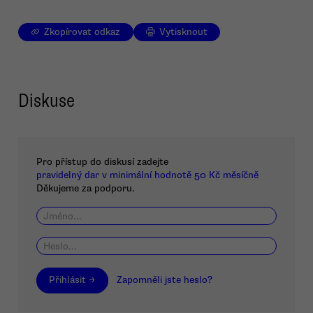
Zkopírovat odkaz
Vytisknout
Diskuse
Pro přístup do diskusí zadejte
pravidelný dar v minimální hodnotě 50 Kč měsíčně
Děkujeme za podporu.
Přihlásit →
Zapomněli jste heslo?