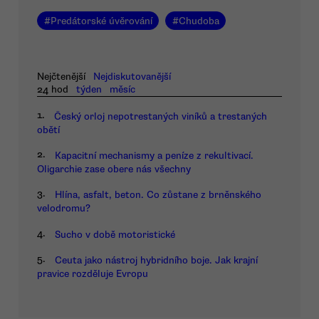
#
Predátorské úvěrování
#
Chudoba
Nejčtenější
Nejdiskutovanější
24 hod
týden
měsíc
1.
Český orloj nepotrestaných viníků a trestaných
obětí
2.
Kapacitní mechanismy a peníze z rekultivací.
Oligarchie zase obere nás všechny
3.
Hlína, asfalt, beton. Co zůstane z brněnského
velodromu?
4.
Sucho v době motoristické
5.
Ceuta jako nástroj hybridního boje. Jak krajní
pravice rozděluje Evropu