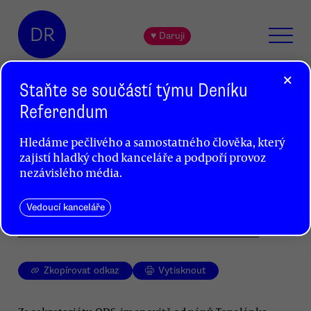
DR
♥ Daruji
×
Staňte se součástí týmu Deníku
Referendum
Daně jen pro chudé
Hledáme pečlivého a samostatného člověka, který
Tomáš Tožička
zajistí hladký chod kanceláře a podpoří provoz
nezávislého média.
Nový návrh ODS opět předvádí, jak špičky této
partaje uvažují: Daně budou platit jen chudí
a hloupí poctivci.
Vedoucí kanceláře
Zkopírovat odkaz
Vytisknout