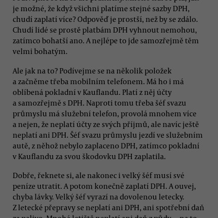
je možné, že když všichni platíme stejné sazby DPH,
chudí zaplatí více? Odpověď je prostší, než by se zdálo.
Chudí lidé se prostě platbám DPH vyhnout nemohou,
zatímco bohatší ano. A nejlépe to jde samozřejmě těm
velmi bohatým.
Ale jak na to? Podívejme se na několik položek
a začněme třeba mobilním telefonem. Má ho i má
oblíbená pokladní v Kauflandu. Platí z něj účty
a samozřejmě s DPH. Naproti tomu třeba šéf svazu
průmyslu má služební telefon, provolá mnohem více
a nejen, že neplatí účty ze svých příjmů, ale navíc ještě
neplatí ani DPH. Šéf svazu průmyslu jezdí ve služebním
autě, z něhož nebylo zaplaceno DPH, zatímco pokladní
v Kauflandu za svou škodovku DPH zaplatila.
Dobře, řeknete si, ale nakonec i velký šéf musí své
peníze utratit. A potom konečně zaplatí DPH. A ouvej,
chyba lávky. Velký šéf vyrazí na dovolenou letecky.
Z letecké přepravy se neplatí ani DPH, ani spotřební daň
za palivo. Mnohá letiště neplatí ani daň z půdy — na to