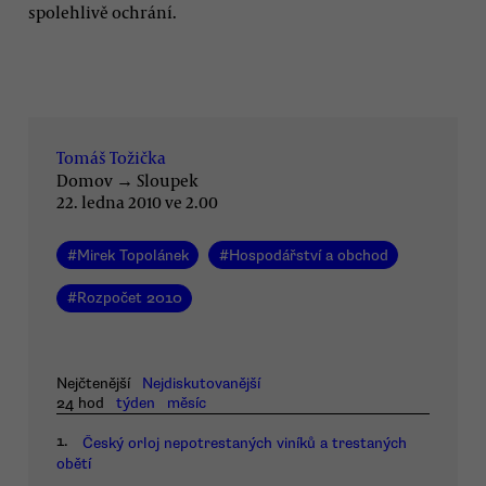
spolehlivě ochrání.
Tomáš Tožička
Domov
→
Sloupek
22. ledna 2010 ve 2.00
#
Mirek Topolánek
#
Hospodářství a obchod
#
Rozpočet 2010
Nejčtenější
Nejdiskutovanější
24 hod
týden
měsíc
1.
Český orloj nepotrestaných viníků a trestaných
obětí