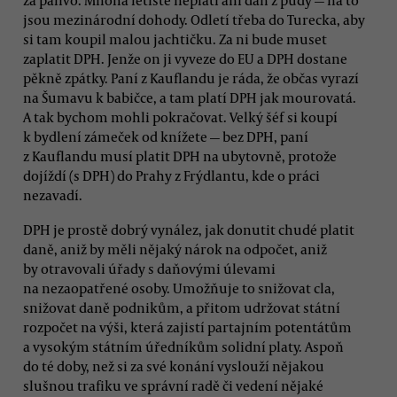
jsou mezinárodní dohody. Odletí třeba do Turecka, aby
si tam koupil malou jachtičku. Za ni bude muset
zaplatit DPH. Jenže on ji vyveze do EU a DPH dostane
pěkně zpátky. Paní z Kauflandu je ráda, že občas vyrazí
na Šumavu k babičce, a tam platí DPH jak mourovatá.
A tak bychom mohli pokračovat. Velký šéf si koupí
k bydlení zámeček od knížete — bez DPH, paní
z Kauflandu musí platit DPH na ubytovně, protože
dojíždí (s DPH) do Prahy z Frýdlantu, kde o práci
nezavadí.
DPH je prostě dobrý vynález, jak donutit chudé platit
daně, aniž by měli nějaký nárok na odpočet, aniž
by otravovali úřady s daňovými úlevami
na nezaopatřené osoby. Umožňuje to snižovat cla,
snižovat daně podnikům, a přitom udržovat státní
rozpočet na výši, která zajistí partajním potentátům
a vysokým státním úředníkům solidní platy. Aspoň
do té doby, než si za své konání vyslouží nějakou
slušnou trafiku ve správní radě či vedení nějaké