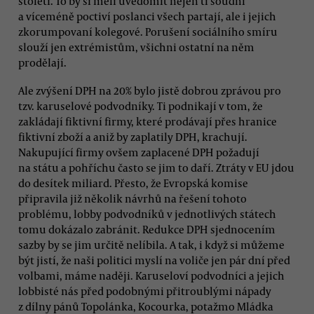
století. To by si měli uvědomit nejen ti soudní
a víceméně poctiví poslanci všech partají, ale i jejich
zkorumpovaní kolegové. Porušení sociálního smíru
slouží jen extrémistům, všichni ostatní na něm
prodělají.
Ale zvýšení DPH na 20% bylo jistě dobrou zprávou pro
tzv. karuselové podvodníky. Ti podnikají v tom, že
zakládají fiktivní firmy, které prodávají přes hranice
fiktivní zboží a aniž by zaplatily DPH, krachují.
Nakupující firmy ovšem zaplacené DPH požadují
na státu a pohříchu často se jim to daří. Ztráty v EU jdou
do desítek miliard. Přesto, že Evropská komise
připravila již několik návrhů na řešení tohoto
problému, lobby podvodníků v jednotlivých státech
tomu dokázalo zabránit. Redukce DPH sjednocením
sazby by se jim určitě nelíbila. A tak, i když si můžeme
být jistí, že naši politici myslí na voliče jen pár dní před
volbami, máme naději. Karuseloví podvodníci a jejich
lobbisté nás před podobnými přitroublými nápady
z dílny pánů Topolánka, Kocourka, potažmo Mládka