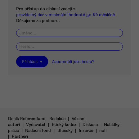
Pro přístup do diskusí zadejte
pravidelný dar v minimální hodnotě 50 Kč měsíčně
Děkujeme za podporu.
Přihlásit →
Zapomněli jste heslo?
Deník Referendum:
Redakce
|
Všichni
autoři
|
Vydavatel
|
Etický kodex
|
Diskuse
|
Nabídky
práce
|
Nadační fond
|
Bluesky
|
Inzerce
|
null
|
Partneři