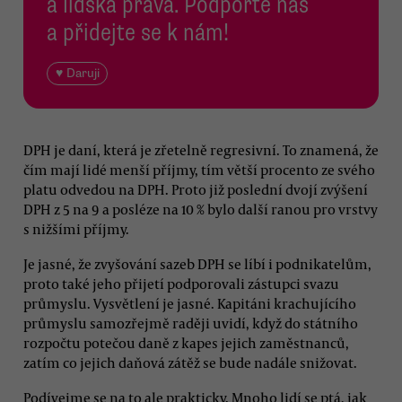
a lidská práva. Podpořte nás
a přidejte se k nám!
♥ Daruji
DPH je daní, která je zřetelně regresivní. To znamená, že
čím mají lidé menší příjmy, tím větší procento ze svého
platu odvedou na DPH. Proto již poslední dvojí zvýšení
DPH z 5 na 9 a posléze na 10 % bylo další ranou pro vrstvy
s nižšími příjmy.
Je jasné, že zvyšování sazeb DPH se líbí i podnikatelům,
proto také jeho přijetí podporovali zástupci svazu
průmyslu. Vysvětlení je jasné. Kapitáni krachujícího
průmyslu samozřejmě raději uvidí, když do státního
rozpočtu potečou daně z kapes jejich zaměstnanců,
zatím co jejich daňová zátěž se bude nadále snižovat.
Podívejme se na to ale prakticky. Mnoho lidí se ptá, jak