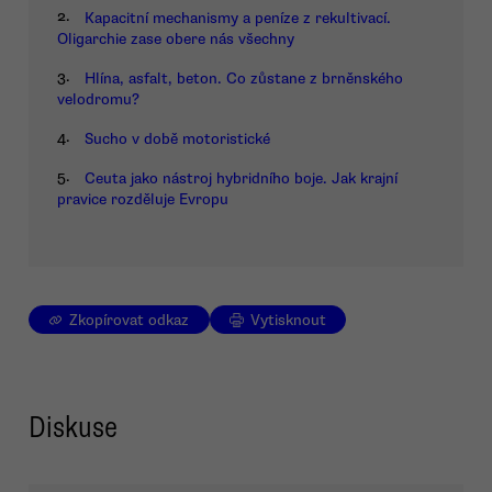
2.
Kapacitní mechanismy a peníze z rekultivací.
Oligarchie zase obere nás všechny
3.
Hlína, asfalt, beton. Co zůstane z brněnského
velodromu?
4.
Sucho v době motoristické
5.
Ceuta jako nástroj hybridního boje. Jak krajní
pravice rozděluje Evropu
Zkopírovat odkaz
Vytisknout
Diskuse