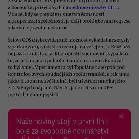
Ze sekretariátu ODS, jmenovitě od pánů Topolánka
a Kocourka, přišel návrh na
sjednocení sazby DPH
.
V době, kdy se potýkáme s nezaměstnaností
a pauperizací společnosti, je další prohlubování regrese
zdanění opravdu nechutné.
Šéfovi ODS chybí evidentně možnost vykládat nesmysly
v parlamentu, a tak si to trénuje na veřejnosti. Když náš
nejvyšší nudista a jachtař opustil sněmovnu, vypadalo
to, že je tam jen o jednoho trumberu méně. Bohužel
to byl omyl. V parlamentu byl Topolánek alespoň pod
kontrolou svých soudnějších spolustraníků, a tak jsme,
jakkoli to zní neuvěřitelně, byli ušetřeni mnoha jeho
ztřeštěných nápadů. Návrh sjednotit sazbu DPH
je z těch nehloupějších.
×
Naše noviny stojí v první linii
boje za svobodné novinářství