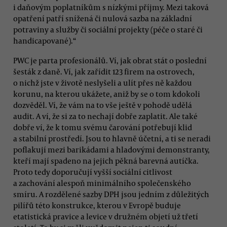
i daňovým poplatníkům s nízkými příjmy. Mezi taková
opatření patří snížená či nulová sazba na základní
potraviny a služby či sociální projekty (péče o staré či
handicapované).“
PWC je parta profesionálů. Ví, jak obrat stát o poslední
šesták z daně. Ví, jak zařídit 123 firem na ostrovech,
o nichž jste v životě neslyšeli a ulít přes ně každou
korunu, na kterou ukážete, aniž by se o tom kdokoli
dozvěděl. Ví, že vám na to vše ještě v pohodě udělá
audit. A ví, že si za to nechají dobře zaplatit. Ale také
dobře ví, že k tomu svému čarování potřebují klid
a stabilní prostředí. Jsou to hlavně účetní, a ti se neradi
poflakují mezi barikádami a hladovými demonstranty,
kteří mají spadeno na jejich pěkná barevná autíčka.
Proto tedy doporučují vyšší sociální citlivost
a zachování alespoň minimálního společenského
smíru. A rozdělené sazby DPH jsou jedním z důležitých
pilířů této konstrukce, kterou v Evropě buduje
etatistická pravice a levice v družném objetí už třetí