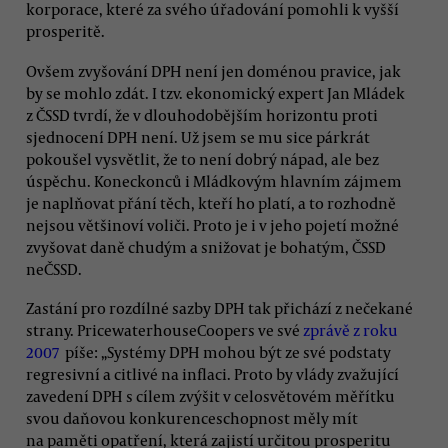
korporace, které za svého úřadování pomohli k vyšší
prosperitě.
Ovšem zvyšování DPH není jen doménou pravice, jak
by se mohlo zdát. I tzv. ekonomický expert Jan Mládek
z ČSSD tvrdí, že v dlouhodobějším horizontu proti
sjednocení DPH není. Už jsem se mu sice párkrát
pokoušel vysvětlit, že to není dobrý nápad, ale bez
úspěchu. Koneckonců i Mládkovým hlavním zájmem
je naplňovat přání těch, kteří ho platí, a to rozhodně
nejsou většinoví voliči. Proto je i v jeho pojetí možné
zvyšovat daně chudým a snižovat je bohatým, ČSSD
neČSSD.
Zastání pro rozdílné sazby DPH tak přichází z nečekané
strany. PricewaterhouseCoopers ve své
zprávě z roku
2007
píše: „Systémy DPH mohou být ze své podstaty
regresivní a citlivé na inflaci. Proto by vlády zvažující
zavedení DPH s cílem zvýšit v celosvětovém měřítku
svou daňovou konkurenceschopnost měly mít
na paměti opatření, která zajistí určitou prosperitu