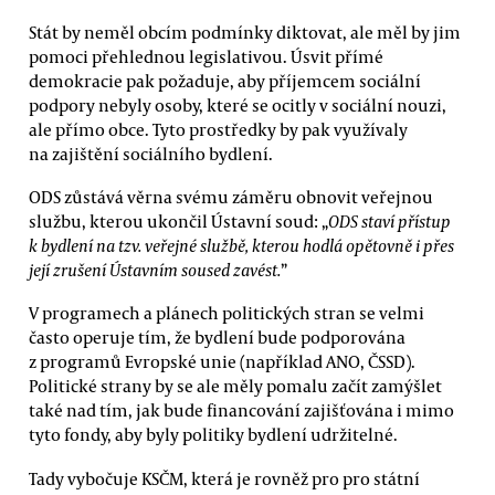
Stát by neměl obcím podmínky diktovat, ale měl by jim
pomoci přehlednou legislativou. Úsvit přímé
demokracie pak požaduje, aby příjemcem sociální
podpory nebyly osoby, které se ocitly v sociální nouzi,
ale přímo obce. Tyto prostředky by pak využívaly
na zajištění sociálního bydlení.
ODS zůstává věrna svému záměru obnovit veřejnou
službu, kterou ukončil Ústavní soud: „
ODS staví přístup
k bydlení na tzv. veřejné službě, kterou hodlá opětovně i přes
její zrušení Ústavním soused zavést.
”
V programech a plánech politických stran se velmi
často operuje tím, že bydlení bude podporována
z programů Evropské unie (například ANO, ČSSD).
Politické strany by se ale měly pomalu začít zamýšlet
také nad tím, jak bude financování zajišťována i mimo
tyto fondy, aby byly politiky bydlení udržitelné.
Tady vybočuje KSČM, která je rovněž pro pro státní