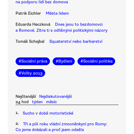
na podporu lidí bez domova
Patrik Eichler
Města lidem
Eduarda Heczková
Dnes jsou to bezdomovci
a Romové. Zítra ti s odlišnými politickými názory
Tomáš Schejbal
Squaterství nebo barbarství
#
Sociální práva
#
Bydlení
#
Sociální politika
#
Volby 2013
Nejčtenější
Nejdiskutovanější
24 hod
týden
měsíc
1.
Sucho v době motoristické
2.
Tři a půl roku vládní zmocněnkyní pro Romy:
Co jsme dokázali a proč jsem odešla