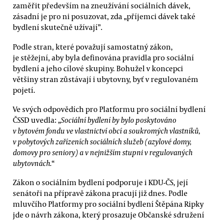
zaměřit především na zneužívání sociálních dávek,
zásadní je pro ni posuzovat, zda „příjemci dávek také
bydlení skutečně užívají”.
Podle stran, které považují samostatný zákon,
je stěžejní, aby byla definována pravidla pro sociální
bydlení a jeho cílové skupiny. Bohužel v koncepci
většiny stran zůstávají i ubytovny, byť v regulovaném
pojetí.
Ve svých odpovědích pro Platformu pro sociální bydlení
ČSSD uvedla: „
Sociální bydlení by bylo poskytováno
v bytovém fondu ve vlastnictví obcí a soukromých vlastníků,
v pobytových zařízeních sociálních služeb (azylové domy,
domovy pro seniory) a v nejnižším stupni v regulovaných
ubytovnách.
“
Zákon o sociálním bydlení podporuje i KDU-ČS, její
senátoři na přípravě zákona pracují již dnes. Podle
mluvčího Platformy pro sociální bydlení Štěpána Ripky
jde o návrh zákona, který prosazuje Občanské sdružení