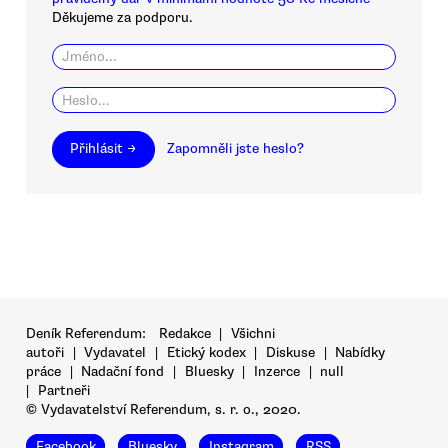
Děkujeme za podporu.
Přihlásit →
Zapomněli jste heslo?
Deník Referendum:
Redakce
|
Všichni
autoři
|
Vydavatel
|
Etický kodex
|
Diskuse
|
Nabídky
práce
|
Nadační fond
|
Bluesky
|
Inzerce
|
null
|
Partneři
© Vydavatelství Referendum, s. r. o., 2020.
Facebook
Bluesky
Instagram
RSS