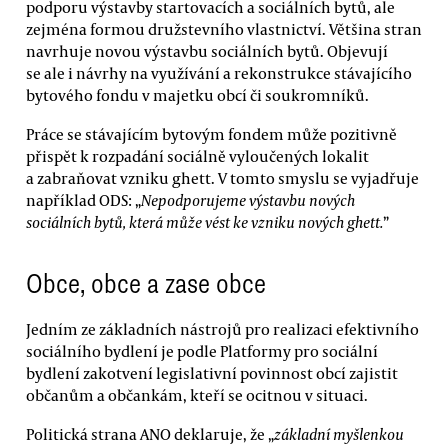
podporu výstavby startovacích a sociálních bytů, ale
zejména formou družstevního vlastnictví. Většina stran
navrhuje novou výstavbu sociálních bytů. Objevují
se ale i návrhy na využívání a rekonstrukce stávajícího
bytového fondu v majetku obcí či soukromníků.
Práce se stávajícím bytovým fondem může pozitivně
přispět k rozpadání sociálně vyloučených lokalit
a zabraňovat vzniku ghett. V tomto smyslu se vyjadřuje
například ODS: „
Nepodporujeme výstavbu nových
sociálních bytů, která může vést ke vzniku nových ghett.
”
Obce, obce a zase obce
Jedním ze základních nástrojů pro realizaci efektivního
sociálního bydlení je podle Platformy pro sociální
bydlení zakotvení legislativní povinnost obcí zajistit
občanům a občankám, kteří se ocitnou v situaci.
Politická strana ANO deklaruje, že „
základní myšlenkou