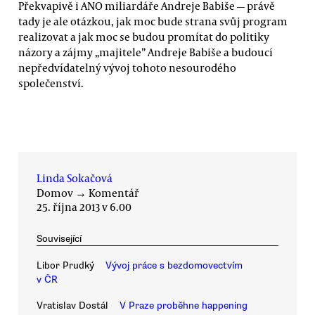
Překvapivě i ANO miliardáře Andreje Babiše — právě
tady je ale otázkou, jak moc bude strana svůj program
realizovat a jak moc se budou promítat do politiky
názory a zájmy „majitele” Andreje Babiše a budoucí
nepředvídatelný vývoj tohoto nesourodého
společenství.
Linda Sokačová
Domov
→
Komentář
25. října 2013 v 6.00
Související
Libor Prudký
Vývoj práce s bezdomovectvím
v ČR
Vratislav Dostál
V Praze proběhne happening