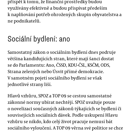
přispět k tomu, že finanční prostředky budou
využívány efektivně a budou přispívat předeším
k naplňování potřeb ohrožených skupin obyvatelstva a
ne podnikatelů.
Sociální bydlení: ano
Samostatný zákon o sociálním bydlení dnes podruje
většina kandidujících stran, které mají šanci dostat
se do Parlamentu: Ano, ČSSD, KDU-ČSL, KSČM, ODS,
Strana zelených nebo Úsvit přímé demokracie.
V samotném pojetí sociálního bydlení se však
jednotlivé strany liší.
Hlavů vzhůru, SPOZ a TOP 09 se cestou samostatné
zákonné normy ubírat nechtějí. SPOZ uvažuje pouze
o novelizaci současných zákonů týkajících se bydlení či
souvisejících sociálních dávek. Podle uskupení Hlavu
vzhůru se nikdo, kdo celý život pracuje nemusí bát
sociálního vyloučení. A TOP 09 věrna své politice se chce