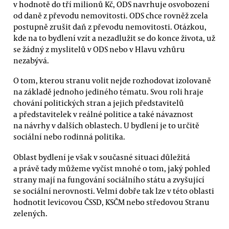
v hodnotě do tří milionů Kč, ODS navrhuje osvobození
od daně z převodu nemovitosti. ODS chce rovněž zcela
postupně zrušit daň z převodu nemovitosti. Otázkou,
kde na to bydlení vzít a nezadlužit se do konce života, už
se žádný z myslitelů v ODS nebo v Hlavu vzhůru
nezabývá.
O tom, kterou stranu volit nejde rozhodovat izolovaně
na základě jednoho jediného tématu. Svou roli hraje
chování politických stran a jejich představitelů
a představitelek v reálné politice a také návaznost
na návrhy v dalších oblastech. U bydlení je to určitě
sociální nebo rodinná politika.
Oblast bydlení je však v současné situaci důležitá
a právě tady můžeme vyčíst mnohé o tom, jaký pohled
strany mají na fungování sociálního státu a zvyšující
se sociální nerovnosti. Velmi dobře tak lze v této oblasti
hodnotit levicovou ČSSD, KSČM nebo středovou Stranu
zelených.