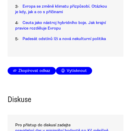
3.
Evropa se změně klimatu přizpůsobí. Otázkou
je kdy, jak a co s příčinami
4.
Ceuta jako nástroj hybridního boje. Jak krajní
pravice rozděluje Evropu
5.
Padesát odstínů lži a nová nekulturní politika
Zkopírovat odkaz
Vytisknout
Diskuse
Pro přístup do diskusí zadejte
pravidelný dar v minimální hodnotě 50 Kč měsíčně