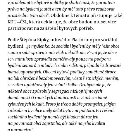
v problematice bytové politiky je skutečnost, že garantem
práva na bydlení je stát a ten by měl toto právo realizovat
prostřednictvím obcí
“. Obdobně k tématu přistupuje také
KDU—ČSL, která deklaruje, že obce budou muset více
participovat na zajištění bytových potřeb.
Podle Štěpána Ripky, mluvčího Platformy pro sociální
bydlení, „
je myšlenka, že sociální bydlení by měly řešit obce
sama o sobě správná, má však několik ale. První je, že obce
se v minulosti zpravidla zaměřovaly pouze na podporu
bydlení seniorů a mladých rodin s dětmi, případně zdravotně
handicapovaných. Obecní bytové politiky zaměřené široce
na lidi ohrožené bezdomovectvím, včetně etnických menšin,
se zatím uplatňovaly jen velmi zřídka. Druhým ale je, že
některé obce způsobily segregaci nízkopříjmových
domácností či romských domácností a vznik sociálně
vyloučených lokalit. Proto je třeba dobře promyslet, jakým
způsobem by obce měly dělat bytovou politiku. Při řešení
sociálního bydlení by neměl být kladen důraz jen
na povinnost obcí zajistit ho, ale také na jeho kvalitu
a parametry.
“