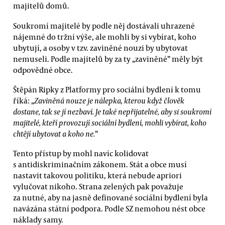
majitelů domů.
Soukromí majitelé by podle něj dostávali uhrazené
nájemné do tržní výše, ale mohli by si vybírat, koho
ubytují, a osoby v tzv. zaviněné nouzi by ubytovat
nemuseli. Podle majitelů by za ty „zaviněné” měly být
odpovědné obce.
Štěpán Ripky z Platformy pro sociální bydlení k tomu
říká: „
Zaviněná nouze je nálepka, kterou když člověk
dostane, tak se jí nezbaví. Je také nepřijatelné, aby si soukromí
majitelé, kteří provozují sociální bydlení, mohli vybírat, koho
chtějí ubytovat a koho ne.
”
Tento přístup by mohl navíc kolidovat
s antidiskriminačním zákonem. Stát a obce musí
nastavit takovou politiku, která nebude apriori
vylučovat nikoho. Strana zelených pak považuje
za nutné, aby na jasně definované sociální bydlení byla
navázána státní podpora. Podle SZ nemohou nést obce
náklady samy.