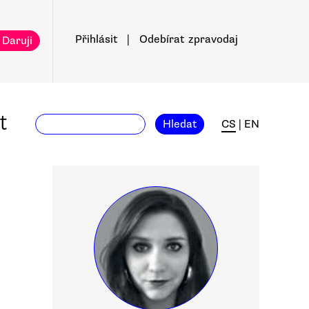
Přihlásit
|
Odebírat
zpravodaj
 Daruji
t
Hledat
CS
|
EN