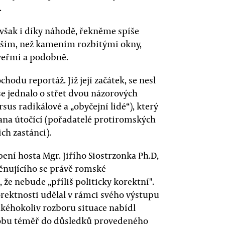
.
ě však i díky náhodě, řekněme spíše
nějším, než kamením rozbitými okny,
veřmi a podobně.
chodu reportáž. Již její začátek, se nesl
se jednalo o střet dvou názorových
us radikálové a „obyčejní lidé“), který
trana útočící (pořadatelé protiromských
ch zastánci).
ení hosta Mgr. Jiřího Siostrzonka Ph.D,
věnujícího se právě romské
 že nebude „příliš politicky korektní".
korektnosti udělal v rámci svého výstupu
kéhokoliv rozboru situace nabídl
obu téměř do důsledků provedeného