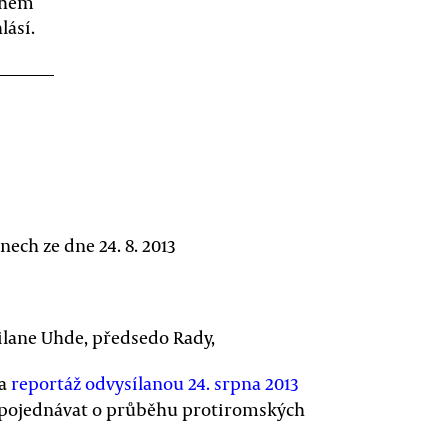
ěhem
lásí.
nech ze dne 24. 8. 2013
ilane Uhde, předsedo Rady,
na
reportáž odvysílanou 24. srpna 2013
a pojednávat o průběhu protiromských