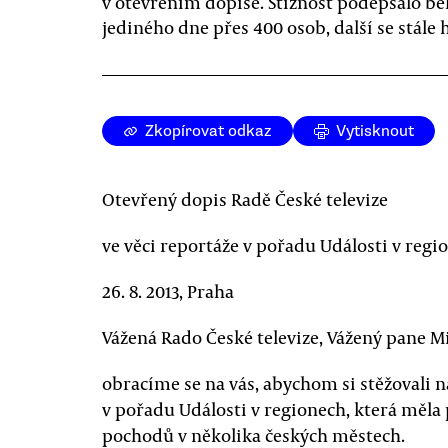
v otevřením dopise. Stížnost podepsalo b
jediného dne přes 400 osob, další se stále h
Zkopírovat odkaz
Vytisknout
Otevřený dopis Radě České televize
ve věci reportáže v pořadu Události v regio
26. 8. 2013, Praha
Vážená Rado České televize, Vážený pane M
obracíme se na vás, abychom si stěžovali 
v pořadu Události v regionech, která měl
pochodů v několika českých městech.