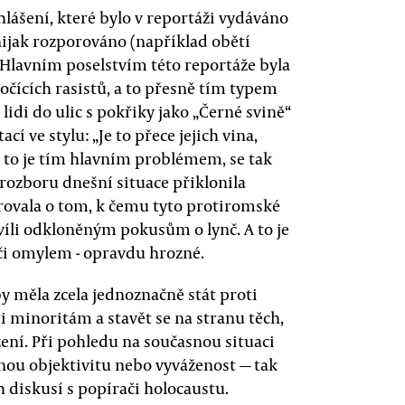
lášení, které bylo v reportáži vydáváno
ijak rozporováno (například obětí
 Hlavním poselstvím této reportáže byla
čících rasistů, a to přesně tím typem
lidi do ulic s pokřiky jako „Černé svině“
 ve stylu: „Je to přece jejich vina,
a to je tím hlavním problémem, se tak
a rozboru dnešní situace přiklonila
erovala o tom, k čemu tyto protiromské
víli odkloněným pokusům o lynč. A to je
ě či omylem - opravdu hrozné.
by měla zcela jednoznačně stát proti
i minoritám a stavět se na stranu těch,
žení. Při pohledu na současnou situaci
nou objektivitu nebo vyváženost — tak
diskusí s popírači holocaustu.