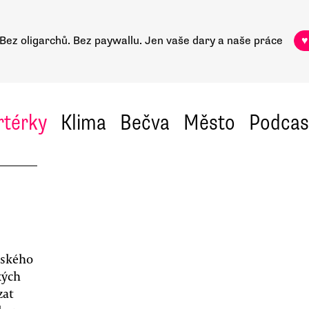
Bez oligarchů. Bez paywallu.
Jen vaše dary a naše práce
♥
rtérky
Klima
Bečva
Město
Podcas
mského
kých
zat