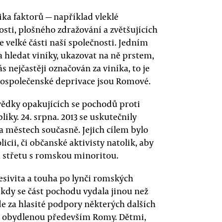
lika faktorů — například vleklé
ti, plošného zdražování a zvětšujících
e velké části naší společnosti. Jedním
a hledat viníky, ukazovat na ně prstem,
ás nejčastěji označován za viníka, to je
ospolečenské deprivace jsou Romové.
vědky opakujících se pochodů proti
ky. 24. srpna. 2013 se uskutečnily
 městech současně. Jejich cílem bylo
icii, či občanské aktivisty natolik, aby
 střetu s romskou minoritou.
resivita a touha po lynči romských
 kdy se část pochodu vydala jinou než
e za hlasité podpory některých dalších
st obydlenou především Romy. Dětmi,