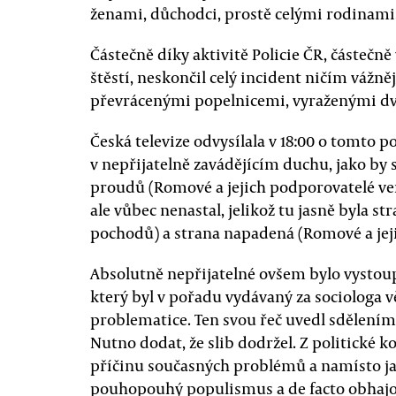
ženami, důchodci, prostě celými rodinami
Částečně díky aktivitě Policie ČR, částečn
štěstí, neskončil celý incident ničím váž
převrácenými popelnicemi, vyraženými d
Česká televize odvysílala v 18:00 o tomto po
v nepřijatelně zavádějícím duchu, jako by 
proudů (Romové a jejich podporovatelé vers
ale vůbec nenastal, jelikož tu jasně byla s
pochodů) a strana napadená (Romové a jeji
Absolutně nepřijatelné ovšem bylo vystoup
který byl v pořadu vydávaný za sociologa 
problematice. Ten svou řeč uvedl sdělením,
Nutno dodat, že slib dodržel. Z politické 
příčinu současných problémů a namísto ja
pouhopouhý populismus a de facto obhaj