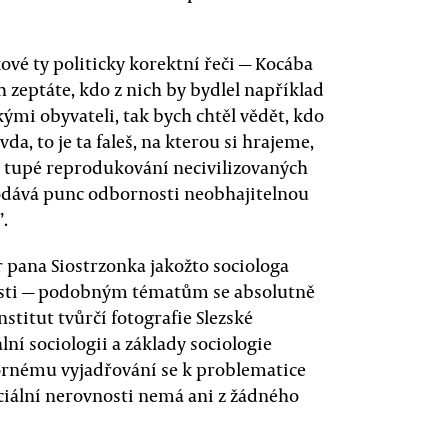
akové ty politicky korektní řeči — Kocába
ich zeptáte, kdo z nich by bydlel například
mi obyvateli, tak bych chtěl vědět, kdo
vda, to je ta faleš, na kterou si hrajeme,
 o tupé reprodukování necivilizovaných
odává punc odbornosti neobhajitelnou
.
r pana Siostrzonka jakožto sociologa
visti — podobným tématům se absolutně
titut tvůrčí fotografie Slezské
lní sociologii a základy sociologie
bornému vyjadřování se k problematice
iální nerovnosti nemá ani z žádného