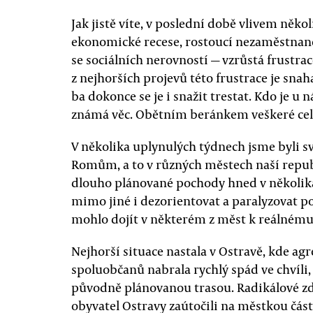
Jak jistě víte, v poslední době vlivem něko
ekonomické recese, rostoucí nezaměstnanos
se sociálních nerovností — vzrůstá frustrac
z nejhorších projevů této frustrace je snah
ba dokonce se je i snažit trestat. Kdo je u n
známá věc. Obětním beránkem veškeré cel
V několika uplynulých týdnech jsme byli s
Romům, a to v různých městech naší republi
dlouho plánované pochody hned v několika
mimo jiné i dezorientovat a paralyzovat pol
mohlo dojít v některém z měst k reálnému
Nejhorší situace nastala v Ostravě, kde ag
spoluobčanů nabrala rychlý spád ve chvíli,
původně plánovanou trasou. Radikálové zd
obyvatel Ostravy zaútočili na městkou čá