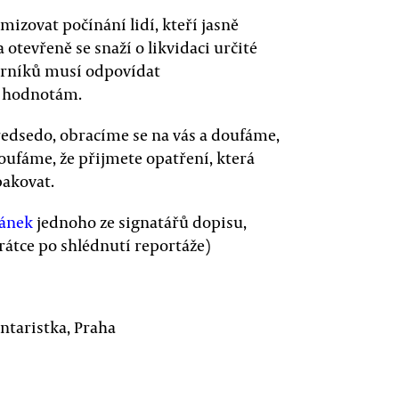
mizovat počínání lidí, kteří jasně
otevřeně se snaží o likvidaci určité
borníků musí odpovídat
o hodnotám.
ředsedo, obracíme se na vás a doufáme,
doufáme, že přijmete opatření, která
pakovat.
lánek
jednoho ze signatářů dopisu,
krátce po shlédnutí reportáže)
ntaristka, Praha