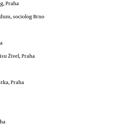
g, Praha
ndum, sociolog Brno
ha
isu Živel, Praha
stka, Praha
aha