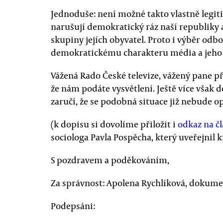
Jednoduše: není možné takto vlastně legiti
narušují demokratický ráz naší republiky a 
skupiny jejích obyvatel. Proto i výběr od
demokratickému charakteru média a jeh
Vážená Rado České televize, vážený pane p
že nám podáte vysvětlení. Ještě více však 
zaručí, že se podobná situace již nebude o
(k dopisu si dovolíme přiložit i
odkaz na č
sociologa Pavla Pospěcha, který uveřejnil 
S pozdravem a poděkováním,
Za správnost: Apolena Rychlíková, dokume
Podepsáni: