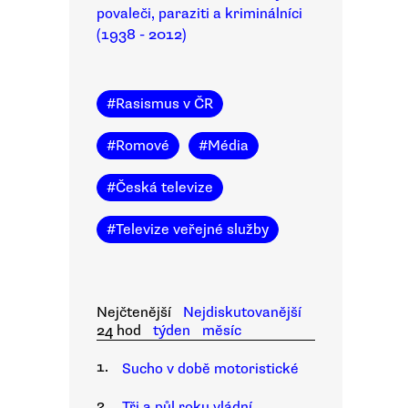
povaleči, paraziti a kriminálníci
(1938 - 2012)
#
Rasismus v ČR
#
Romové
#
Média
#
Česká televize
#
Televize veřejné služby
Nejčtenější
Nejdiskutovanější
24 hod
týden
měsíc
1.
Sucho v době motoristické
2.
Tři a půl roku vládní