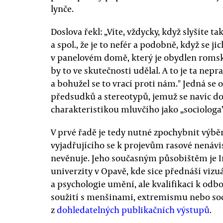
lynče.
Doslova řekl: „Víte, vždycky, když slyšíte t
a spol., že je to nefér a podobně, když se j
v panelovém domě, který je obydlen romský
by to ve skutečnosti udělal. A to je ta nepra
a bohužel se to vrací proti nám." Jedná se
předsudků a stereotypů, jemuž se navíc d
charakteristikou mluvčího jako „sociologa”
V prvé řadě je tedy nutné zpochybnit výbě
vyjadřujícího se k projevům rasové nená
nevěnuje. Jeho současným působištěm je Ins
univerzity v Opavě, kde sice přednáší vizuá
a psychologie umění, ale kvalifikaci k od
soužití s menšinami, extremismu nebo soc
z
dohledatelných publikačních výstupů
.