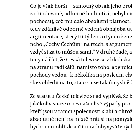
Co je však horší — samotný obsah jeho proh
za fundované, odborně hodnotící, nebylo n
pochodu), což mu dalo absolutní platnost.
tedy zdánlivě odborně vedená obhajoba úto
argumentace, který tu týden co týden žene 
nebo „Čechy Čechům“ na rtech, s argumentací
vždyť si za to můžou sami.“ V druhé řadě, 
tedy dá říct, že Česká televize se z hledisk
na stranu radikálů, namísto toho, aby ref
pochody vedou - k několika na poslední ch
- bez ohledu na to, stalo - li se tak úmysln
Ze statutu České televize snad vyplývá, že 
jakékoliv snaze o nesnášenlivé výpady prot
kteří jsou v rámci společnosti slabí a ohro
absolutně není na místě hrát si na pomysl
bychom mohli skončit u rádobyvyvážených 