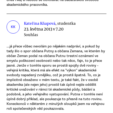
akademického pracovníka.
Kateřina Kňapová
, studentka
KK
23. května 2013 v 7.20
Souhlas
...já přece vůbec nevolám po nějakém nadpráví, a pokud by
tady šlo o spor občana Putny a občana Zemana, ve kterém by
občan Zeman podal na občana Putnu trestní oznámení ve
smyslu poškození osobnosti nebo tak něco, fajn, to je přece
jasné. Jenže v tomhle sporu se prostě spojily dvě roviny -
veřejná kritika, která má ale efekt na "výkon" akademické
svobody napadený zvnějšku, což je prostě špatně. To, co je
implicitně obsaženo v mém textu, je také fakt, že v osobě
akademika (ale nejen jeho) prostě tak úplně nejde oddělit
kritické uvažování v rámci té akademické půdy, bádání a
podobně, a jeho veřejného vystupování. Putna v tomhle není
úplně dobrý příklad, ale poukazuje to přesně na tuto rovinu.
Koneckonců v některém z minulých sloupků jsem na veřejnou
roli společenských věd poukazovala.