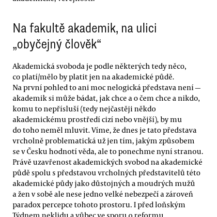
Na fakultě akademik, na ulici
„obyčejný člověk“
Akademická svoboda je podle některých tedy něco,
co platí/mělo by platit jen na akademické půdě.
Na první pohled to ani moc nelogická představa není —
akademik si může bádat, jak chce a o čem chce a nikdo,
komu to nepřísluší (tedy nejčastěji někdo
akademickému prostředí cizí nebo vnější), by mu
do toho neměl mluvit. Víme, že dnes je tato představa
vrcholně problematická už jen tím, jakým způsobem
se v Česku hodnotí věda, ale to ponechme nyní stranou.
Právě uzavřenost akademických svobod na akademické
půdě spolu s představou vrcholných představitelů této
akademické půdy jako důstojných a moudrých mužů
a žen v sobě ale nese jedno velké nebezpečí a zároveň
paradox percepce tohoto prostoru. I před loňským
Týdnem neklidu a vůbec ve sporu o reformu