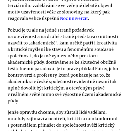
terciárního vzdělávání se ve veřejné debatě objevil
motiv uzavřenosti věže ze slonoviny, na který pak
reagovala velice úspěšná
Noc univerzit
.
Pokud je tu ale na jedné straně požadavek
na otevřenost a na druhé straně představa o nutnosti
uzavřít to „akademické“, kam určitě patří i kreativita
a kritické myšlení ke stavu a fenoménům současné
společnosti, do jasně vymezeného prostoru
akademické půdy, dostáváme se ke skutečně obtížně
řešitelnému paradoxu. Je to právě příklad Putny, jeho
kontroverzí a profesury, která poukazuje na to, že
akademik si v české společnosti evidentně nesmí tak
úplně dovolit být kritickým a otevřeným právě
v reálném světě mimo své výsostné území akademické
půdy.
Jenže opravdu chceme, aby zůstali lidé vzdělaní,
mnohdy zajímaví a neotřelí, kritičtí a nonkonformní
s potenciálem přinášet do společnosti svěží kritický