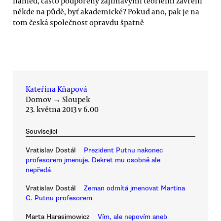
náhled, často podpořený zajímavými teoriemi zavření
někde na půdě, byť akademické? Pokud ano, pak je na
tom česká společnost opravdu špatně
Kateřina Kňapová
Domov
→
Sloupek
23. května 2013 v 6.00
Související
Vratislav Dostál
Prezident Putnu nakonec
profesorem jmenuje. Dekret mu osobně ale
nepředá
Vratislav Dostál
Zeman odmítá jmenovat Martina
C. Putnu profesorem
Marta Harasimowicz
Vím, ale nepovím aneb