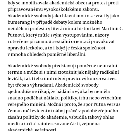
kdy se mobilizovala akademická obec na protest proti
připravovanému vysokoškolskému zákonu.
Akademické svobody jako hlavní motto se vrátily jako
bumerang i v případě debaty kolem možného
neudělení profesury literárnímu historikovi Martinu C.
Putnovi, který může svým vystupováním, názory
i otevřeně přiznanou sexuální orientací provokovat
opravdu leckoho, a to i když je česká společnost
v mnoha ohledech poměrně liberální.
Akademické svobody představují poměrně neutrální
termín a může si s nimi ztotožnit jak nějaký radikální
levičák, tak třeba umírněný pravicový konzervativec,
byť třeba s výhradami. Akademické svobody
zjednodušeně říkají, že bádání a výuka by neměla
snadno podléhat nátlaku politiky, trhu nebo vrtochům
veřejného mínění. Možná i proto, že spor Putna versus
Zeman měl evidentní náboj právě v podobě zřejmého
zásahu politiky do akademie, vzbudila takový ohlas
médií a určité zainteresované části, zejména
akademické, veřejnosti.