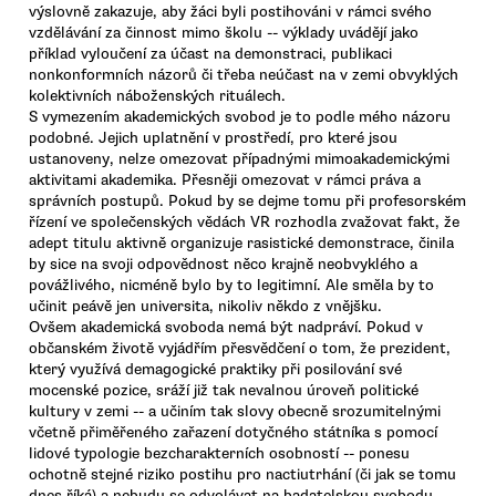
výslovně zakazuje, aby žáci byli postihováni v rámci svého
vzdělávání za činnost mimo školu -- výklady uvádějí jako
příklad vyloučení za účast na demonstraci, publikaci
nonkonformních názorů či třeba neúčast na v zemi obvyklých
kolektivních náboženských rituálech.
S vymezením akademických svobod je to podle mého názoru
podobné. Jejich uplatnění v prostředí, pro které jsou
ustanoveny, nelze omezovat případnými mimoakademickými
aktivitami akademika. Přesněji omezovat v rámci práva a
správních postupů. Pokud by se dejme tomu při profesorském
řízení ve společenských vědách VR rozhodla zvažovat fakt, že
adept titulu aktivně organizuje rasistické demonstrace, činila
by sice na svoji odpovědnost něco krajně neobvyklého a
povážlivého, nicméně bylo by to legitimní. Ale směla by to
učinit peávě jen universita, nikoliv někdo z vnějšku.
Ovšem akademická svoboda nemá být nadpráví. Pokud v
občanském životě vyjádřím přesvědčení o tom, že prezident,
který využívá demagogické praktiky při posilování své
mocenské pozice, sráží již tak nevalnou úroveň politické
kultury v zemi -- a učiním tak slovy obecně srozumitelnými
včetně přiměřeného zařazení dotyčného státníka s pomocí
lidové typologie bezcharakterních osobností -- ponesu
ochotně stejné riziko postihu pro nactiutrhání (či jak se tomu
dnes říká) a nebudu se odvolávat na badatelskou svobodu