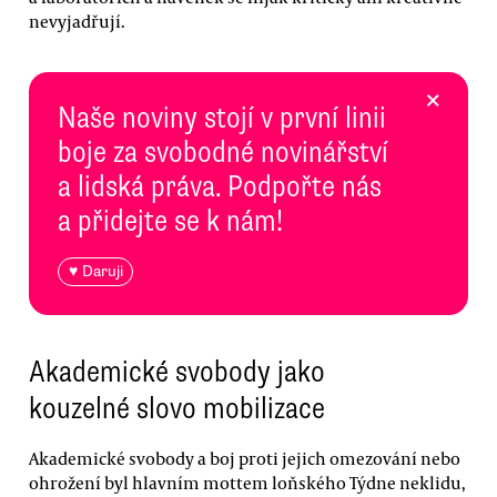
nevyjadřují.
×
Naše noviny stojí v první linii
boje za svobodné novinářství
a lidská práva. Podpořte nás
a přidejte se k nám!
♥ Daruji
Akademické svobody jako
kouzelné slovo mobilizace
Akademické svobody a boj proti jejich omezování nebo
ohrožení byl hlavním mottem loňského Týdne neklidu,