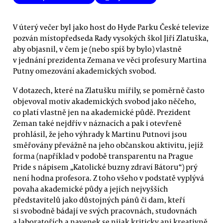
V úterý večer byl jako host do Hyde Parku České televize
pozván místopředseda Rady vysokých škol Jiří Zlatuška,
aby objasnil, v čem je (nebo spíš by bylo) vlastně
v jednání prezidenta Zemana ve věci profesury Martina
Putny omezování akademických svobod.
V dotazech, které na Zlatušku mířily, se poměrně často
objevoval motiv akademických svobod jako něčeho,
co platí vlastně jen na akademické půdě. Prezident
Zeman také nejdřív v náznacích a pak i otevřeně
prohlásil, že jeho výhrady k Martinu Putnovi jsou
směřovány převážně na jeho občanskou aktivitu, jejíž
forma (například v podobě transparentu na Prague
Pride s nápisem „Katolické buzny zdraví Bátoru“) prý
není hodna profesora. Z toho všeho v podstatě vyplývá
povaha akademické půdy a jejích nejvyšších
představitelů jako důstojných pánů či dam, kteří
si svobodně bádají ve svých pracovnách, studovnách
a laboratořích a navenek se nijak kriticky ani kreativně