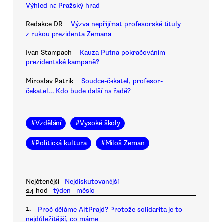
Výhled na Pražský hrad
Redakce DR
Výzva nepřijímat profesorské tituly
z rukou prezidenta Zemana
Ivan Štampach
Kauza Putna pokračováním
prezidentské kampaně?
Miroslav Patrik
Soudce-čekatel, profesor-
čekatel... Kdo bude další na řadě?
#
Vzdělání
#
Vysoké školy
#
Politická kultura
#
Miloš Zeman
Nejčtenější
Nejdiskutovanější
24 hod
týden
měsíc
1.
Proč děláme AltPrajd? Protože solidarita je to
nejdůležitější, co máme