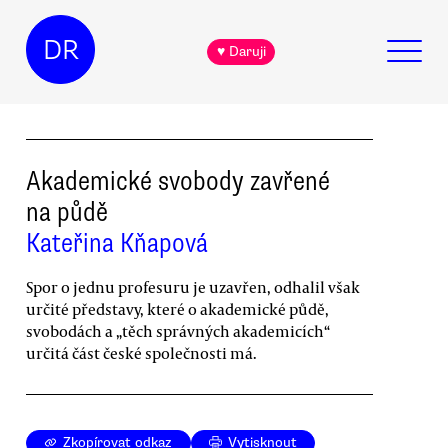
DR
♥ Daruji
Akademické svobody zavřené
na půdě
Kateřina Kňapová
Spor o jednu profesuru je uzavřen, odhalil však
určité představy, které o akademické půdě,
svobodách a „těch správných akademicích“
určitá část české společnosti má.
Zkopírovat odkaz
Vytisknout