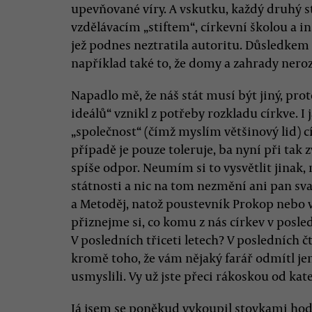
upevňované víry. A vskutku, každý druhý 
vzdělávacím „stiftem“, církevní školou a i
jež podnes neztratila autoritu. Důsledkem 
například také to, že domy a zahrady nerozd
Napadlo mě, že náš stát musí být jiný, p
ideálů“ vznikl z potřeby rozkladu církve. I 
„společnost“ (čímž myslím většinový lid) 
případě je pouze toleruje, ba nyní při tak
spíše odpor. Neumím si to vysvětlit jinak, 
státnosti a nic na tom nezmění ani pan svat
a Metoděj, natož poustevník Prokop nebo v
přiznejme si, co komu z nás církev v posle
V posledních třiceti letech? V posledních čt
kromě toho, že vám nějaký farář odmítl jen 
usmyslili. Vy už jste přeci rákoskou od kat
Já jsem se poněkud vykoupil stovkami hod