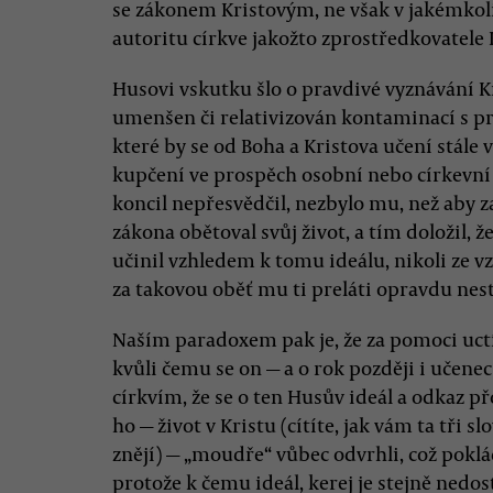
se zákonem Kristovým, ne však v jakémkoli
autoritu církve jakožto zprostředkovatele 
Husovi vskutku šlo o pravdivé vyznávání K
umenšen či relativizován kontaminací s
které by se od Boha a Kristova učení stále 
kupčení ve prospěch osobní nebo církevní 
koncil nepřesvědčil, nezbylo mu, než aby za
zákona obětoval svůj život, a tím doložil, ž
učinil vzhledem k tomu ideálu, nikoli ze vz
za takovou oběť mu ti preláti opravdu nest
Naším paradoxem pak je, že za pomoci uctív
kvůli čemu se on — a o rok později i učenec
církvím, že se o ten Husův ideál a odkaz p
ho — život v Kristu (cítíte, jak vám ta tři 
znějí) — „moudře“ vůbec odvrhli, což pokl
protože k čemu ideál, kerej je stejně nedosti