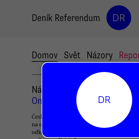
Deník Referendum
DR
Domov
Svět
Názory
Repo
Náš život v pravdě
DR
Ondřej Vaculík
Česká společnost i česká státnost jsou zalo
na odporu k církvi — potom by ale neměly 
odkazovat k Husovi, který byl člověkem cí