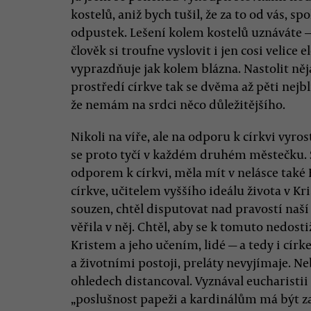
kostelů, aniž bych tušil, že za to od vás, s
odpustek. Lešení kolem kostelů uznáváte — š
člověk si troufne vyslovit i jen cosi velice
vyprazdňuje jak kolem blázna. Nastolit n
prostředí církve tak se dvěma až pěti nejbliž
že nemám na srdci něco důležitějšího.
Nikoli na víře, ale na odporu k církvi vyros
se proto tyčí v každém druhém městečku. 
odporem k církvi, měla mít v nelásce také
církve, učitelem vyššího ideálu života v Kri
souzen, chtěl disputovat nad pravostí naší v
věřila v něj. Chtěl, aby se k tomuto nedo
Kristem a jeho učením, lidé — a tedy i círk
a životními postoji, preláty nevyjímaje. N
ohledech distancoval. Vyznával eucharistii 
„poslušnost papeži a kardinálům má být z