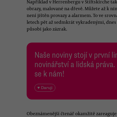
Například v Herrenbergu v Stiftskirche takt
obrazy, malované na dřevě. Můžete až k ni
není jištěn provazy a alarmem. To ve srovn
letech pět až sedmkrát vykradenými, dne
působí jako zázrak.
Naše noviny stojí v první l
novinářství a lidská práva.
se k nám!
♥ Daruji
Obeznámenější čtenář okamžitě zareaguje: 