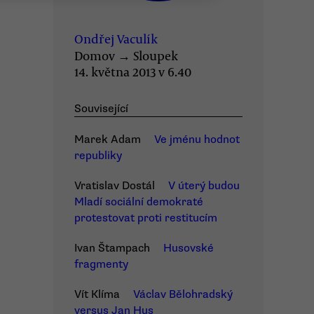
Ondřej Vaculík
Domov
→
Sloupek
14. května 2013 v 6.40
Související
Marek Adam
Ve jménu hodnot
republiky
Vratislav Dostál
V úterý budou
Mladí sociální demokraté
protestovat proti restitucím
Ivan Štampach
Husovské
fragmenty
Vít Klíma
Václav Bělohradský
versus Jan Hus