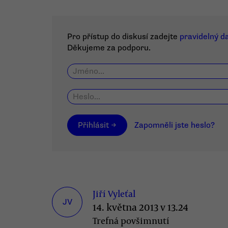
Pro přístup do diskusí zadejte
pravidelný d
Děkujeme za podporu.
Přihlásit →
Zapomněli jste heslo?
Jiří Vyleťal
JV
14. května 2013 v 13.24
Trefná povšimnutí