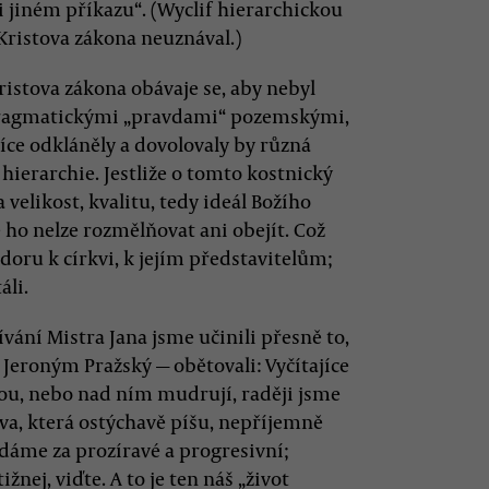
 jiném příkazu“. (Wyclif hierarchickou
Kristova zákona neuznával.)
ristova zákona obávaje se, aby nebyl
 pragmatickými „pravdami“ pozemskými,
více odkláněly a dovolovaly by různá
hierarchie. Jestliže o tomto kostnický
 velikost, kvalitu, tedy ideál Božího
e ho nelze rozmělňovat ani obejít. Což
doru k církvi, k jejím představitelům;
áli.
ání Mistra Jana jsme učinili přesně to,
 Jeroným Pražský — obětovali: Vyčítajíce
řou, nebo nad ním mudrují, raději jsme
slova, která ostýchavě píšu, nepříjemně
ádáme za prozíravé a progresivní;
žnej, viďte. A to je ten náš „život