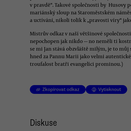
v pravdě“. Takové společnosti by Husovy p
mariánský sloup na Staroměstském náměstí
a uctívání, nikoli tolik k „pravosti víry“ jak
Mistrův odkaz v naší většinové společnosti
nepochopen jak nikdo — no neměli ti kostn
se mi Jan stává obzvláště milým, je to můj s
hned za Pannu Marii jako velmi autentické
troufalost bratři evangelíci prominou.)
Zkopírovat odkaz
Vytisknout
Diskuse