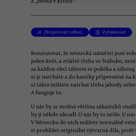
a „života v Kristu“.
Zkopírovat odkaz
Vytisknout
Konstatovat, že německá náměstí jsou velic
jeden květ, a zvláště třeba ve Švábsku, nen
za každou obcí táhnou se políčka a záhony,
si je natrháte a do kasičky připevněné na k
si takto můžete natrhat třeba jahody nebo 
A funguje to.
U nás by se možná většina zákazníků snažila
by ji někdo ukradl. U nás by to nešlo. U n
V Německu do nich můžete normálně vstu
si prohlížet originální výtvarná díla, prot