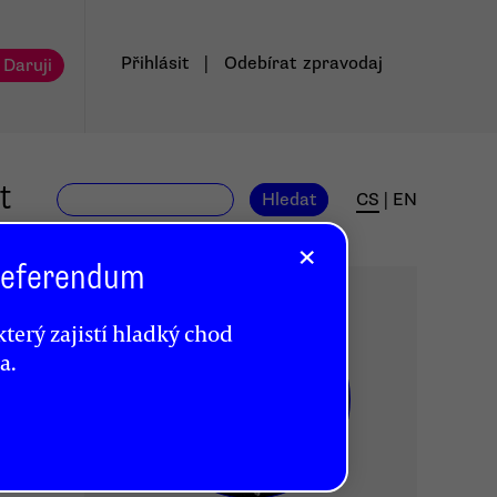
Přihlásit
|
Odebírat
zpravodaj
 Daruji
t
Hledat
CS
|
EN
×
 Referendum
terý zajistí hladký chod
a.