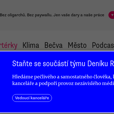
Bez oligarchů. Bez paywallu.
Jen vaše dary a naše práce
♥
rtérky
Klima
Bečva
Město
Podcas
Staňte se součástí týmu Deníku
Hledáme pečlivého a samostatného člověka, k
kanceláře a podpoří provoz nezávislého médi
ženy
Vedoucí kanceláře
nijak
rkve