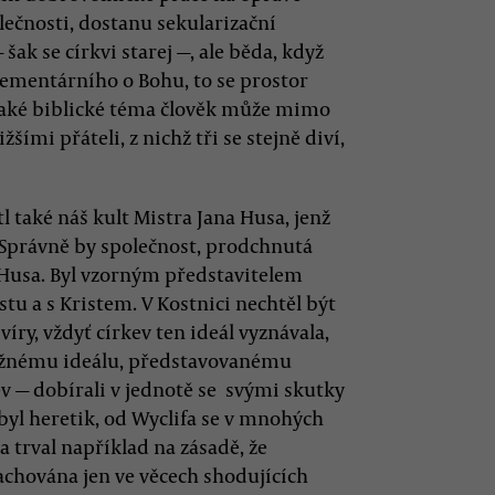
polečnosti, dostanu sekularizační
ak se církvi starej —, ale běda, když
 elementárního o Bohu, to se prostor
ějaké biblické téma člověk může mimo
šími přáteli, z nichž tři se stejně diví,
tl také náš kult Mistra Jana Husa, jenž
Správně by společnost, prodchnutá
 Husa. Byl vzorným představitelem
stu a s Kristem. V Kostnici nechtěl být
íry, vždyť církev ten ideál vyznávala,
stižnému ideálu, představovanému
ev — dobírali v jednotě se svými skutky
ebyl heretik, od Wyclifa se v mnohých
a trval například na zásadě, že
achována jen ve věcech shodujících