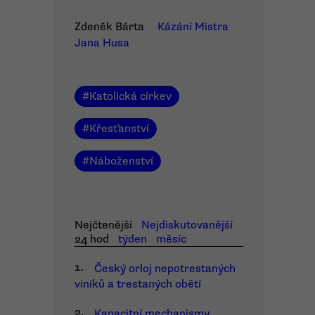
Zdeněk Bárta
Kázání Mistra
Jana Husa
#
Katolická církev
#
Křesťanství
#
Náboženství
Nejčtenější
Nejdiskutovanější
24 hod
týden
měsíc
1.
Český orloj nepotrestaných
viníků a trestaných obětí
2.
Kapacitní mechanismy