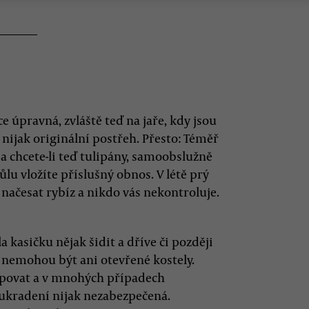
e úpravná, zvláště teď na jaře, kdy jsou
í nijak originální postřeh. Přesto: Téměř
 a chcete-li teď tulipány, samoobslužně
ůlu vložíte příslušný obnos. V létě prý
načesat rybíz a nikdo vás nekontroluje.
 kasičku nějak šidit a dříve či později
ás nemohou být ani otevřené kostely.
povat a v mnohých případech
i ukradení nijak nezabezpečená.