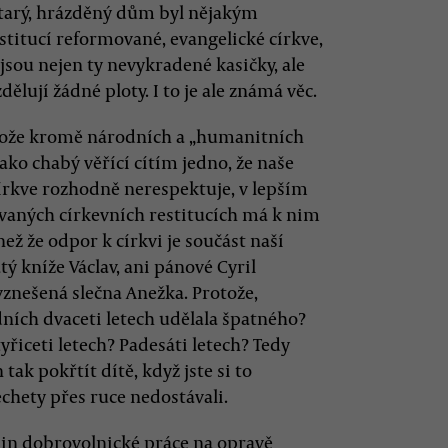
starý, hrázděný dům byl nějakým
nstitucí reformované, evangelické církve,
jsou nejen ty nevykradené kasičky, ale
ělují žádné ploty. I to je ale známá věc.
rotože kromě národních a „humanitních
jako chabý věřící cítím jedno, že naše
církve rozhodně nerespektuje, v lepším
 zvaných církevních restitucích má k nim
než že odpor k církvi je součást naší
ý kníže Václav, ani pánové Cyril
znešená slečna Anežka. Protože,
dních dvaceti letech udělala špatného?
yřiceti letech? Padesáti letech? Tedy
tak pokřtít dítě, když jste si to
echety přes ruce nedostávali.
in dobrovolnické práce na opravě