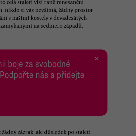
o celá staletí visí raně renesanční
m, nikdo si vás nevšímá, žádný prostor
ání s našimi kostely v devadesátých
s zamykanými na sedmero západů,
×
inii boje za svobodné
 Podpořte nás a přidejte
žádný zázrak, ale důsledek po staletí