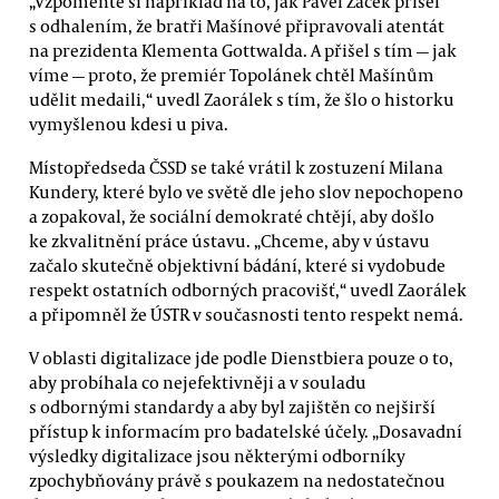
„Vzpomeňte si například na to, jak Pavel Žáček přišel
s odhalením, že bratři Mašínové připravovali atentát
na prezidenta Klementa Gottwalda. A přišel s tím — jak
víme — proto, že premiér Topolánek chtěl Mašínům
udělit medaili,“ uvedl Zaorálek s tím, že šlo o historku
vymyšlenou kdesi u piva.
Místopředseda ČSSD se také vrátil k zostuzení Milana
Kundery, které bylo ve světě dle jeho slov nepochopeno
a zopakoval, že sociální demokraté chtějí, aby došlo
ke zkvalitnění práce ústavu. „Chceme, aby v ústavu
začalo skutečně objektivní bádání, které si vydobude
respekt ostatních odborných pracovišť,“ uvedl Zaorálek
a připomněl že ÚSTR v současnosti tento respekt nemá.
V oblasti digitalizace jde podle Dienstbiera pouze o to,
aby probíhala co nejefektivněji a v souladu
s odbornými standardy a aby byl zajištěn co nejširší
přístup k informacím pro badatelské účely. „Dosavadní
výsledky digitalizace jsou některými odborníky
zpochybňovány právě s poukazem na nedostatečnou