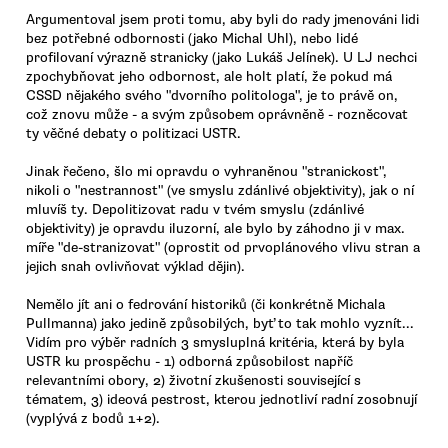
Argumentoval jsem proti tomu, aby byli do rady jmenováni lidi
bez potřebné odbornosti (jako Michal Uhl), nebo lidé
profilovaní výrazně stranicky (jako Lukáš Jelínek). U LJ nechci
zpochybňovat jeho odbornost, ale holt platí, že pokud má
CSSD nějakého svého "dvorního politologa", je to právě on,
což znovu může - a svým způsobem oprávněně - rozněcovat
ty věčné debaty o politizaci USTR.
Jinak řečeno, šlo mi opravdu o vyhraněnou "stranickost",
nikoli o "nestrannost" (ve smyslu zdánlivé objektivity), jak o ní
mluvíš ty. Depolitizovat radu v tvém smyslu (zdánlivé
objektivity) je opravdu iluzorní, ale bylo by záhodno ji v max.
míře "de-stranizovat" (oprostit od prvoplánového vlivu stran a
jejich snah ovlivňovat výklad dějin).
Nemělo jít ani o fedrování historiků (či konkrétně Michala
Pullmanna) jako jedině způsobilých, byť to tak mohlo vyznít...
Vidím pro výběr radních 3 smysluplná kritéria, která by byla
USTR ku prospěchu - 1) odborná způsobilost napříč
relevantními obory, 2) životní zkušenosti související s
tématem, 3) ideová pestrost, kterou jednotliví radní zosobnují
(vyplývá z bodů 1+2).