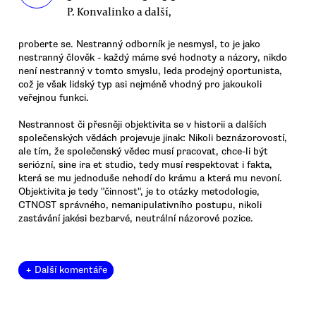
P. Konvalinko a další,
proberte se. Nestranný odborník je nesmysl, to je jako
nestranný člověk - každý máme své hodnoty a názory, nikdo
není nestranný v tomto smyslu, leda prodejný oportunista,
což je však lidský typ asi nejméně vhodný pro jakoukoli
veřejnou funkci.
Nestrannost či přesněji objektivita se v historii a dalších
společenských vědách projevuje jinak: Nikoli beznázorovostí,
ale tím, že společenský vědec musí pracovat, chce-li být
seriózní, sine ira et studio, tedy musí respektovat i fakta,
která se mu jednoduše nehodí do krámu a která mu nevoní.
Objektivita je tedy "činnost", je to otázky metodologie,
CTNOST správného, nemanipulativního postupu, nikoli
zastávání jakési bezbarvé, neutrální názorové pozice.
+ Další komentáře