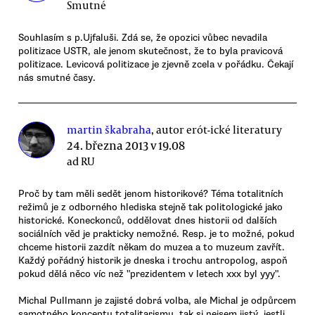
Smutné
Souhlasím s p.Ujfaluši. Zdá se, že opozici vůbec nevadila
politizace USTR, ale jenom skutečnost, že to byla pravicová
politizace. Levicová politizace je zjevně zcela v pořádku. Čekají
nás smutné časy.
martin škabraha
, autor erót-ické literatury
24. března 2013 v 19.08
ad RU
Proč by tam měli sedět jenom historikové? Téma totalitních
režimů je z odborného hlediska stejně tak politologické jako
historické. Koneckonců, oddělovat dnes historii od dalších
sociálních věd je prakticky nemožné. Resp. je to možné, pokud
chceme historii zazdít někam do muzea a to muzeum zavřít.
Každý pořádný historik je dneska i trochu antropolog, aspoň
pokud dělá něco víc než "prezidentem v letech xxx byl yyy".
Michal Pullmann je zajisté dobrá volba, ale Michal je odpůrcem
samotného konceptu totalitarismu, tak si nejsem jistý, jestli