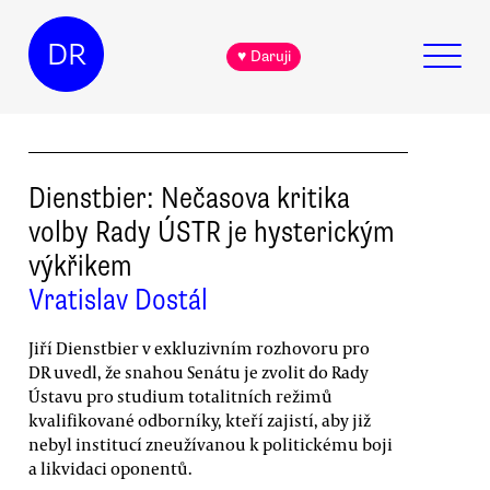
DR
♥ Daruji
Dienstbier: Nečasova kritika
volby Rady ÚSTR je hysterickým
výkřikem
Vratislav Dostál
Jiří Dienstbier v exkluzivním rozhovoru pro
DR uvedl, že snahou Senátu je zvolit do Rady
Ústavu pro studium totalitních režimů
kvalifikované odborníky, kteří zajistí, aby již
nebyl institucí zneužívanou k politickému boji
a likvidaci oponentů.