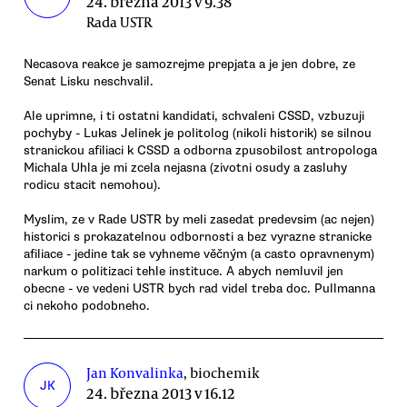
24. března 2013 v 9.38
Rada USTR
Necasova reakce je samozrejme prepjata a je jen dobre, ze
Senat Lisku neschvalil.
Ale uprimne, i ti ostatni kandidati, schvaleni CSSD, vzbuzuji
pochyby - Lukas Jelinek je politolog (nikoli historik) se silnou
stranickou afiliaci k CSSD a odborna zpusobilost antropologa
Michala Uhla je mi zcela nejasna (zivotni osudy a zasluhy
rodicu stacit nemohou).
Myslim, ze v Rade USTR by meli zasedat predevsim (ac nejen)
historici s prokazatelnou odbornosti a bez vyrazne stranicke
afiliace - jedine tak se vyhneme věčným (a casto opravnenym)
narkum o politizaci tehle instituce. A abych nemluvil jen
obecne - ve vedeni USTR bych rad videl treba doc. Pullmanna
ci nekoho podobneho.
Jan Konvalinka
, biochemik
JK
24. března 2013 v 16.12