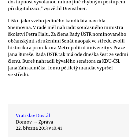
dostupnost vyvolanou mimo jiné chybným postupem
při digitalizaci,“ vysvětlil Dienstbier.
Lišku jako svého jediného kandidáta navrhla
Sněmovna. V radě měl nahradit současného ministra
školství Petra Fialu. Za člena Rady ÚSTR nominovaného
občanskými sdruženími Senát naopak ve středu zvolil
historika a prorektora Metropolitní univerzity v Praze
Jana Bureše. Rada ÚSTR tak má ode dneška šest ze sedmi
členů. Bureš nahradil bývalého senátora za KDU-ČSL
Jana Zahradníčka. Tomu pětiletý mandát vypršel
ve středu.
Vratislav Dostál
Domov
→
Zpráva
22. března 2013 v 10.41