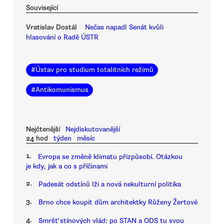
Související
Vratislav Dostál
Nečas napadl Senát kvůli
hlasování o Radě ÚSTR
#
Ústav pro studium totalitních režimů
#
Antikomunismus
Nejčtenější
Nejdiskutovanější
24 hod
týden
měsíc
1.
Evropa se změně klimatu přizpůsobí. Otázkou
je kdy, jak a co s příčinami
2.
Padesát odstínů lži a nová nekulturní politika
3.
Brno chce koupit dům architektky Růženy Žertové
4.
Smršť stínových vlád: po STAN a ODS tu svou