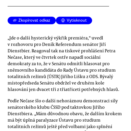
Zkopírovat odkaz
Vytisknout
„Jde o další hysterický výkřik premiéra,“ uvedl
v rozhovoru pro Deník Referendum senátor Jiří
Dienstbier. Reagoval tak na tiskové prohlášení Petra
Nečase, který ve čtvrtek ostře napadl sociální
demokraty za to, že v Senátu odmítli hlasovat pro
sněmovního kandidáta do Rady Ústavu pro studium
totalitních režimů (ÚSTR) Jiřího Lišku z ODS. Bývalý
místopředseda Senátu obdržel ve druhém kole
hlasování jen dvacet tři z třiatřiceti potřebných hlasů.
Podle Nečase šlo o další nehoráznou demonstraci síly
senátorského klubu ČSSD pod taktovkou Jiřího
Dienstbiera. „Mám důvodnou obavu, že dalším krokem
má být úplná paralyzace Ústavu pro studium
totalitních režimů ještě před volbami jako splnění