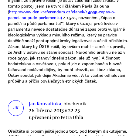
myslím, že správné řešení je ústav zákonem zase zrušit. V
tomto postoji jsem se utvrdil článkem Pavla Balouna
(
http://www.denikreferendum.cz/clanek/14995-zapas-o-
pamet-na-pude-parlamentu)
z 15.2., nazvaném „Zápas o
paměť na půdě parlamentu?“, který ukazuje, proč levice v
parlamentu nevede dostatečně důrazně zápas proti vulgárně
ideologickému výkladu minulého režimu, který se pravice
úspěšně snaží postupnými kroky legalizovat a učinit oficiálním.
Zákon, který by ÚSTR rušil, by ovšem mohl – a měl – upravit,
že Archiv ústavu se stane součástí Národního archivu ne až v
roce 2930, jak stanoví dnešní zákon, ale už nyní. A činnost
badatelskou a osvětovou, pokud jde o zapomínané a hlavně
falšované nedávné dějiny, by mohl převzít, asi i bez zákona,
Ústav soudobých dějin Akademie věd. A to včetně odhalování
průběhu a příčin poválečných etnických čistek.
Jan Konvalinka
, biochemik
JK
26. března 2013 v 22.25
upřesnění pro Petra Uhla
Ořečtěte si prosím ještě jednou text, pod kterým diskutujeme.