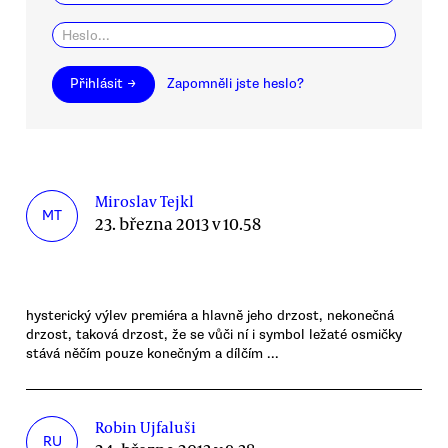
Přihlásit →
Zapomněli jste heslo?
Miroslav Tejkl
MT
23. března 2013 v 10.58
hysterický výlev premiéra a hlavně jeho drzost, nekonečná
drzost, taková drzost, že se vůči ní i symbol ležaté osmičky
stává něčím pouze konečným a dílčím ...
Robin Ujfaluši
RU