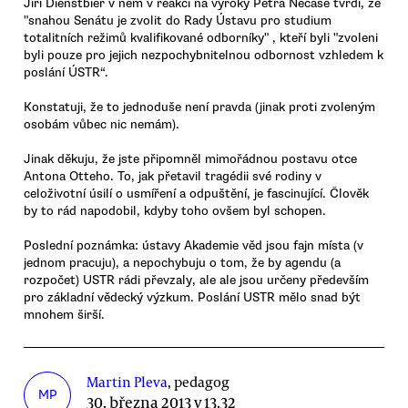
Jiří Dienstbier v něm v reakci na výroky Petra Nečase tvrdí, že
"snahou Senátu je zvolit do Rady Ústavu pro studium
totalitních režimů kvalifikované odborníky" , kteří byli "zvoleni
byli pouze pro jejich nezpochybnitelnou odbornost vzhledem k
poslání ÚSTR“.
Konstatuji, že to jednoduše není pravda (jinak proti zvoleným
osobám vůbec nic nemám).
Jinak děkuju, že jste připomněl mimořádnou postavu otce
Antona Otteho. To, jak přetavil tragédii své rodiny v
celoživotní úsilí o usmíření a odpuštění, je fascinující. Člověk
by to rád napodobil, kdyby toho ovšem byl schopen.
Poslední poznámka: ústavy Akademie věd jsou fajn místa (v
jednom pracuju), a nepochybuju o tom, že by agendu (a
rozpočet) USTR rádi převzaly, ale ale jsou určeny především
pro základní vědecký výzkum. Poslání USTR mělo snad být
mnohem širší.
Martin Pleva
, pedagog
MP
30. března 2013 v 13.32