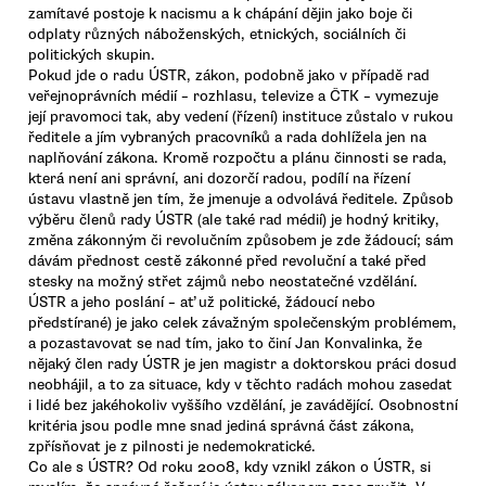
zamítavé postoje k nacismu a k chápání dějin jako boje či
odplaty různých náboženských, etnických, sociálních či
politických skupin.
Pokud jde o radu ÚSTR, zákon, podobně jako v případě rad
veřejnoprávních médií – rozhlasu, televize a ČTK – vymezuje
její pravomoci tak, aby vedení (řízení) instituce zůstalo v rukou
ředitele a jím vybraných pracovníků a rada dohlížela jen na
naplňování zákona. Kromě rozpočtu a plánu činnosti se rada,
která není ani správní, ani dozorčí radou, podílí na řízení
ústavu vlastně jen tím, že jmenuje a odvolává ředitele. Způsob
výběru členů rady ÚSTR (ale také rad médií) je hodný kritiky,
změna zákonným či revolučním způsobem je zde žádoucí; sám
dávám přednost cestě zákonné před revoluční a také před
stesky na možný střet zájmů nebo neostatečné vzdělání.
ÚSTR a jeho poslání – ať už politické, žádoucí nebo
předstírané) je jako celek závažným společenským problémem,
a pozastavovat se nad tím, jako to činí Jan Konvalinka, že
nějaký člen rady ÚSTR je jen magistr a doktorskou práci dosud
neobhájil, a to za situace, kdy v těchto radách mohou zasedat
i lidé bez jakéhokoliv vyššího vzdělání, je zavádějící. Osobnostní
kritéria jsou podle mne snad jediná správná část zákona,
zpřísňovat je z pilnosti je nedemokratické.
Co ale s ÚSTR? Od roku 2008, kdy vznikl zákon o ÚSTR, si