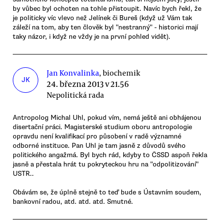
by vůbec byl ochoten na tohle přistoupit. Navíc bych řekl, že
je politicky víc vlevo než Jelínek či Bureš (když už Vám tak
záleží na tom, aby ten člověk byl "nestranný" - historici mají
taky názor, i když ne vždy je na první pohled vidět).
Jan Konvalinka
, biochemik
JK
24. března 2013 v 21.56
Nepolitická rada
Antropolog Michal Uhl, pokud vím, nemá ještě ani obhájenou
disertační práci. Magisterské studium oboru antropologie
opravdu není kvalifikací pro působení v radě významné
odborné instituce. Pan Uhl je tam jasně z důvodů svého
politického angažmá. Byl bych rád, kdyby to ČSSD aspoň řekla
jasně a přestala hrát tu pokryteckou hru na "odpolitizování"
USTR..
Obávám se, že úplně stejně to teď bude s Ústavním soudem,
bankovní radou, atd. atd. atd. Smutné.