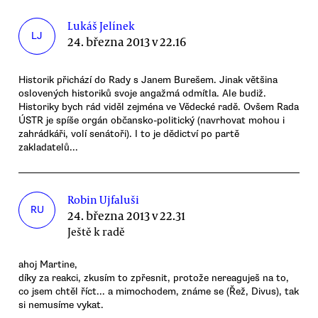
Lukáš Jelínek
LJ
24. března 2013 v 22.16
Historik přichází do Rady s Janem Burešem. Jinak většina
oslovených historiků svoje angažmá odmítla. Ale budiž.
Historiky bych rád viděl zejména ve Vědecké radě. Ovšem Rada
ÚSTR je spíše orgán občansko-politický (navrhovat mohou i
zahrádkáři, volí senátoři). I to je dědictví po partě
zakladatelů...
Robin Ujfaluši
RU
24. března 2013 v 22.31
Ještě k radě
ahoj Martine,
díky za reakci, zkusím to zpřesnit, protože nereaguješ na to,
co jsem chtěl říct... a mimochodem, známe se (Řež, Divus), tak
si nemusíme vykat.