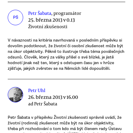
Petr Šabata
, programátor
PŠ
25. března 2013 v 0.13
Životní zkušenosti
V návaznosti na kritéria navrhovaná v posledním příspěvku si
dovolím podotknout, že životní či osobní zkušenost může být
na úkor objektivity. Pěkně to ilustruje třeba téma poválečných
odsunů. Člověk, který za války přišel o své blízké, je jistě
hodnotí jinak než ten, který s odstupem času jen v hrůze
zjišťuje, jakých zvěrstev se na Němcích lidé dopouštěli.
Petr Uhl
26. března 2013 v 16.00
ad Petr Šabata
Petr Šabata v příspěvku Životní zkušenosti správně uvádí, že
životní (rodinná) zkušenost může být na úkor objektivity,
třeba při rozhodování o tom kdo má být členem rady Ústavu