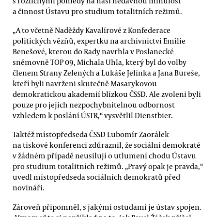
s rozličnými pohledy na naši nedávnou minulost
a činnost Ústavu pro studium totalitních režimů.
„A to včetně Naděždy Kavalírové z Konfederace
politických vězňů, expertku na archivnictví Emílie
Benešové, kterou do Rady navrhla v Poslanecké
sněmovně TOP 09, Michala Uhla, který byl do volby
členem Strany Zelených a Lukáše Jelínka a Jana Bureše,
kteří byli navrženi skutečně Masarykovou
demokratickou akademií blízkou ČSSD. Ale zvoleni byli
pouze pro jejich nezpochybnitelnou odbornost
vzhledem k poslání ÚSTR,“ vysvětlil Dienstbier.
Taktéž místopředseda ČSSD Lubomír Zaorálek
na tiskové konferenci zdůraznil, že sociální demokraté
v žádném případě neusilují o utlumení chodu Ústavu
pro studium totalitních režimů. „Pravý opak je pravda,“
uvedl místopředseda sociálních demokratů před
novináři.
Zároveň připomněl, s jakými ostudami je ústav spojen.