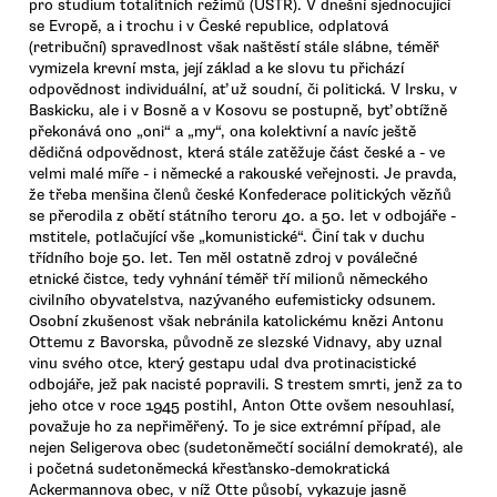
pro studium totalitních režimů (ÚSTR). V dnešní sjednocující
se Evropě, a i trochu i v České republice, odplatová
(retribuční) spravedlnost však naštěstí stále slábne, téměř
vymizela krevní msta, její základ a ke slovu tu přichází
odpovědnost individuální, ať už soudní, či politická. V Irsku, v
Baskicku, ale i v Bosně a v Kosovu se postupně, byť obtížně
překonává ono „oni“ a „my“, ona kolektivní a navíc ještě
dědičná odpovědnost, která stále zatěžuje část české a - ve
velmi malé míře - i německé a rakouské veřejnosti. Je pravda,
že třeba menšina členů české Konfederace politických vězňů
se přerodila z obětí státního teroru 40. a 50. let v odbojáře -
mstitele, potlačující vše „komunistické“. Činí tak v duchu
třídního boje 50. let. Ten měl ostatně zdroj v poválečné
etnické čistce, tedy vyhnání téměř tří milionů německého
civilního obyvatelstva, nazývaného eufemisticky odsunem.
Osobní zkušenost však nebránila katolickému knězi Antonu
Ottemu z Bavorska, původně ze slezské Vidnavy, aby uznal
vinu svého otce, který gestapu udal dva protinacistické
odbojáře, jež pak nacisté popravili. S trestem smrti, jenž za to
jeho otce v roce 1945 postihl, Anton Otte ovšem nesouhlasí,
považuje ho za nepřiměřený. To je sice extrémní případ, ale
nejen Seligerova obec (sudetoněmečtí sociální demokraté), ale
i početná sudetoněmecká křesťansko-demokratická
Ackermannova obec, v níž Otte působí, vykazuje jasně