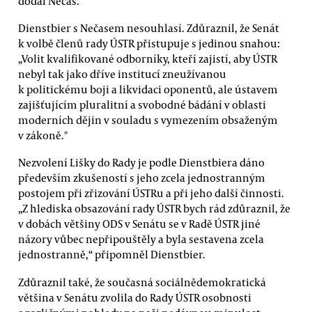
dodal Nečas.
Dienstbier s Nečasem nesouhlasí. Zdůraznil, že Senát
k volbě členů rady ÚSTR přistupuje s jedinou snahou:
„Volit kvalifikované odborníky, kteří zajistí, aby ÚSTR
nebyl tak jako dříve institucí zneužívanou
k politickému boji a likvidaci oponentů, ale ústavem
zajišťujícím pluralitní a svobodné bádání v oblasti
moderních dějin v souladu s vymezením obsaženým
v zákoně."
Nezvolení Lišky do Rady je podle Dienstbiera dáno
především zkušeností s jeho zcela jednostranným
postojem při zřizování ÚSTRu a při jeho další činnosti.
„Z hlediska obsazování rady ÚSTR bych rád zdůraznil, že
v dobách většiny ODS v Senátu se v Radě ÚSTR jiné
názory vůbec nepřipouštěly a byla sestavena zcela
jednostranně,“ připomněl Dienstbier.
Zdůraznil také, že současná sociálnědemokratická
většina v Senátu zvolila do Rady ÚSTR osobnosti