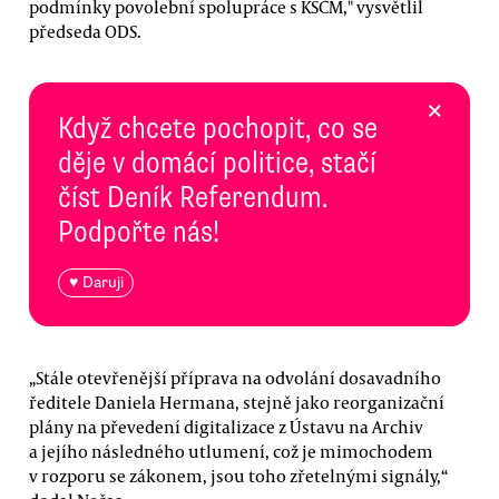
podmínky povolební spolupráce s KSČM," vysvětlil
předseda ODS.
×
Když chcete pochopit, co se
děje v domácí politice, stačí
číst Deník Referendum.
Podpořte nás!
♥ Daruji
„Stále otevřenější příprava na odvolání dosavadního
ředitele Daniela Hermana, stejně jako reorganizační
plány na převedení digitalizace z Ústavu na Archiv
a jejího následného utlumení, což je mimochodem
v rozporu se zákonem, jsou toho zřetelnými signály,“