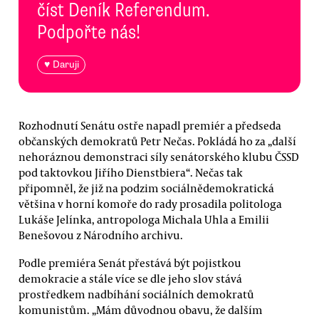
číst Deník Referendum.
Podpořte nás!
♥ Daruji
Rozhodnutí Senátu ostře napadl premiér a předseda
občanských demokratů Petr Nečas. Pokládá ho za „další
nehoráznou demonstraci síly senátorského klubu ČSSD
pod taktovkou Jiřího Dienstbiera“. Nečas tak
připomněl, že již na podzim sociálnědemokratická
většina v horní komoře do rady prosadila politologa
Lukáše Jelínka, antropologa Michala Uhla a Emilii
Benešovou z Národního archivu.
Podle premiéra Senát přestává být pojistkou
demokracie a stále více se dle jeho slov stává
prostředkem nadbíhání sociálních demokratů
komunistům. „Mám důvodnou obavu, že dalším