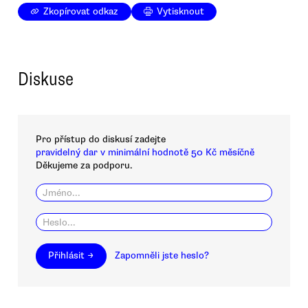
Zkopírovat odkaz
Vytisknout
Diskuse
Pro přístup do diskusí zadejte
pravidelný dar v minimální hodnotě 50 Kč měsíčně
Děkujeme za podporu.
Přihlásit →
Zapomněli jste heslo?