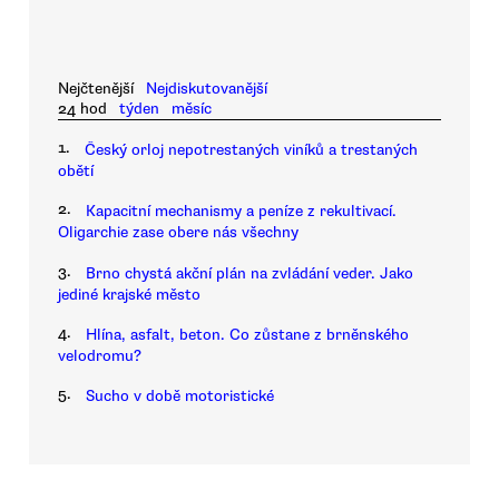
Nejčtenější
Nejdiskutovanější
24 hod
týden
měsíc
1.
Český orloj nepotrestaných viníků a trestaných
obětí
2.
Kapacitní mechanismy a peníze z rekultivací.
Oligarchie zase obere nás všechny
3.
Brno chystá akční plán na zvládání veder. Jako
jediné krajské město
4.
Hlína, asfalt, beton. Co zůstane z brněnského
velodromu?
5.
Sucho v době motoristické