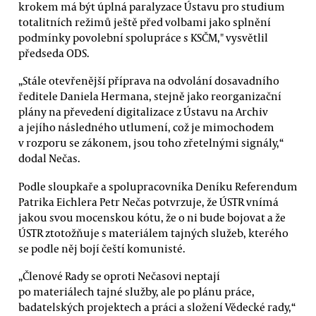
krokem má být úplná paralyzace Ústavu pro studium
totalitních režimů ještě před volbami jako splnění
podmínky povolební spolupráce s KSČM," vysvětlil
předseda ODS.
„Stále otevřenější příprava na odvolání dosavadního
ředitele Daniela Hermana, stejně jako reorganizační
plány na převedení digitalizace z Ústavu na Archiv
a jejího následného utlumení, což je mimochodem
v rozporu se zákonem, jsou toho zřetelnými signály,“
dodal Nečas.
Podle sloupkaře a spolupracovníka Deníku Referendum
Patrika Eichlera Petr Nečas potvrzuje, že ÚSTR vnímá
jakou svou mocenskou kótu, že o ni bude bojovat a že
ÚSTR ztotožňuje s materiálem tajných služeb, kterého
se podle něj bojí čeští komunisté.
„Členové Rady se oproti Nečasovi neptají
po materiálech tajné služby, ale po plánu práce,
badatelských projektech a práci a složení Vědecké rady,“