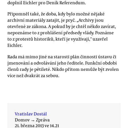
doplnil Eichler pro Deník Referendum.
Připomněl také, že doba, kdy bylo možné nějaké
archivní materiály zatajit, je pryč. „Archivy jsou
otevřené ze zákona. A pokud by je chtěl někdo zavírat,
nepoznáme to z prohlášení předsedy vlády. Poznáme
to z protestů historiků, kteří je využívají," uzavřel
Eichler.
Rada má mimo jiné na starosti plán činnosti ústavu či
jmenování a odvolávání jeho ředitele. Funkční období
členů rady je pětileté. Nikdo přitom nemůže být zvolen
více než dvakrát za sebou.
Vratislav Dostál
Domov
→
Zpráva
21. března 2013 ve 14.21