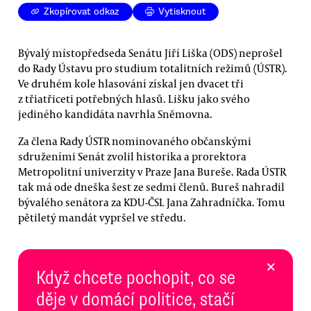
Zkopírovat odkaz
Vytisknout
Bývalý místopředseda Senátu Jiří Liška (ODS) neprošel
do Rady Ústavu pro studium totalitních režimů (ÚSTR).
Ve druhém kole hlasování získal jen dvacet tři
z třiatřiceti potřebných hlasů. Lišku jako svého
jediného kandidáta navrhla Sněmovna.
Za člena Rady ÚSTR nominovaného občanskými
sdruženími Senát zvolil historika a prorektora
Metropolitní univerzity v Praze Jana Bureše. Rada ÚSTR
tak má ode dneška šest ze sedmi členů. Bureš nahradil
bývalého senátora za KDU-ČSL Jana Zahradníčka. Tomu
pětiletý mandát vypršel ve středu.
×
Když chcete pochopit, co se
děje v domácí politice, stačí