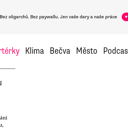
Bez oligarchů. Bez paywallu.
Jen vaše dary a naše práce
♥
rtérky
Klima
Bečva
Město
Podcas
u
ání
u,