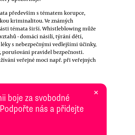
jata především s tématem korupce,
ckou kriminalitou. Ve známých
 části témata širší. Whistleblowing může
ztahů - domácí násilí, týrání dětí,
 léky s nebezpečnými vedlejšími účinky,
 porušování pravidel bezpečnosti.
ívání veřejné moci např. při veřejných
×
inii boje za svobodné
 Podpořte nás a přidejte