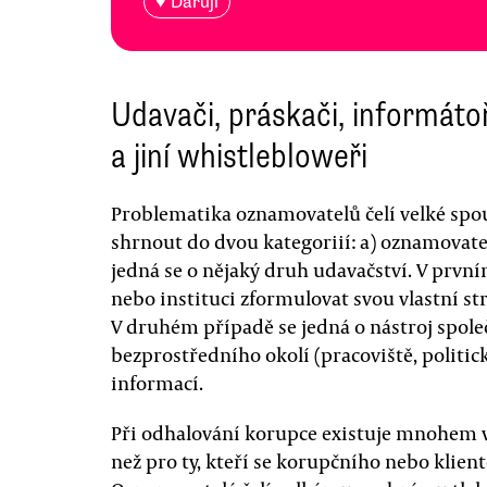
♥ Daruji
Udavači, práskači, informáto
a jiní whistlebloweři
Problematika oznamovatelů čelí velké spou
shrnout do dvou kategoriií: a) oznamovate
jedná se o nějaký druh udavačství. V pr
nebo instituci zformulovat svou vlastní st
V druhém případě se jedná o nástroj spol
bezprostředního okolí (pracoviště, politic
informací.
Při odhalování korupce existuje mnohem v
než pro ty, kteří se korupčního nebo klien