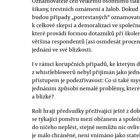
Oznamovatelé čelí velkému osobnímu tlaku
šikany, trestních oznámení a žalob. Dokud
budou případy „potrestaných“ oznamovate
k celkové skepsi a demoralizaci ve společno
které provádí formou dotazníků při škole
většina respondentů (asi osmdesát procen
jednání ve své blízkosti.
I v rámci korupčních případů, ke kterým d
z whistleblowerů nebyl přijímán jako jed
přístupem je podezřívavost: Co si také mys
jednáním způsobí nemalé problémy, které 
a blízké?
Roli hrají předsudky přežívající ještě z d
se týkající poměru mezi občanem a společe
do ničeho neplést, stejně nemůžu nic ovlivni
je málo chráněné, není vnímáno jako stat