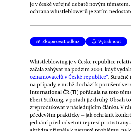
je v české veřejné debatě novým tématem.
ochrana whistleblowerů je zatím nedostat
Zkopírovat odkaz
Vytisknout
Whistleblowing je v České republice relat
začala zabývat na podzim 2009, když vydala
oznamovatelů v České republice“
. Stručně
na případy, v nichž dochází k porušení ve
International ČR (TI) pořádala na toto téma
Ebert Stiftung, v pořadí již druhý. Obsah
zreprodukovat v následujícím článku. V r
především prakticky — jak ochránit konk
jednání před odvetou represí protistrany a 
aktivita přispěla k nápravě problému, na 