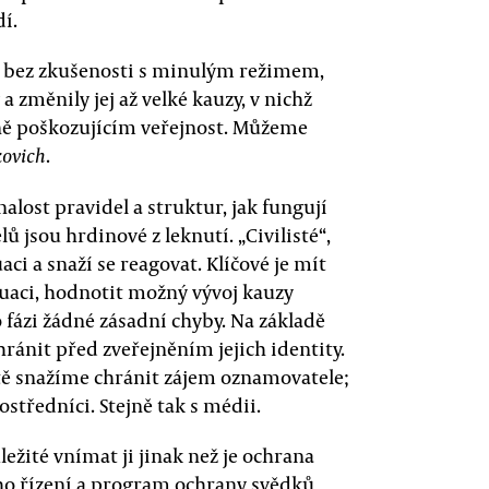
í.
ích bez zkušenosti s minulým režimem,
 změnily jej až velké kauzy, v nichž
lně poškozujícím veřejnost. Můžeme
.
kovich
alost pravidel a struktur, jak fungují
ů jsou hrdinové z leknutí. „Civilisté“,
aci a snaží se reagovat. Klíčové je mít
tuaci, hodnotit možný vývoj kauzy
o fázi žádné zásadní chyby. Na základě
hránit před zveřejněním jejich identity.
stě snažíme chránit zájem oznamovatele;
středníci. Stejně tak s médii.
žité vnímat ji jinak než je ochrana
ího řízení a program ochrany svědků