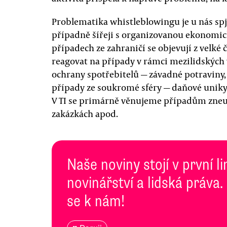
Problematika whistleblowingu je u nás sp
případně šířeji s organizovanou ekonomi
případech ze zahraničí se objevují z velké
reagovat na případy v rámci mezilidských v
ochrany spotřebitelů — závadné potraviny,
případy ze soukromé sféry — daňové uniky,
V TI se primárně věnujeme případům zneuž
zakázkách apod.
Naše noviny stojí v první l
novinářství a lidská práva.
se k nám!