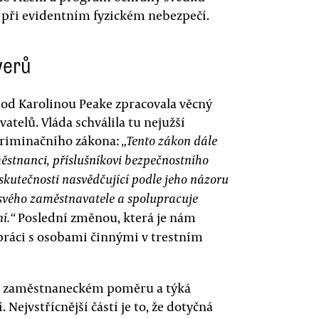
ž při evidentním fyzickém nebezpečí.
werů
pod Karolinou Peake zpracovala věcný
telů. Vláda schválila tu nejužší
skriminačního zákona:
„Tento zákon dále
ěstnanci, příslušníkovi bezpečnostního
skutečnosti nasvědčující podle jeho názoru
 svého zaměstnavatele a spolupracuje
Poslední změnou, která je nám
í.“
ráci s osobami činnými v trestním
 v zaměstnaneckém poměru a týká
 Nejvstřícnější částí je to, že dotyčná