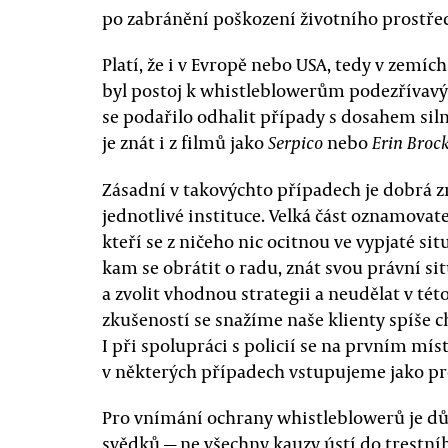
po zabránění poškození životního prostřed
Platí, že i v Evropě nebo USA, tedy v zem
byl postoj k whistleblowerům podezřívavý a
se podařilo odhalit případy s dosahem si
je znát i z filmů jako
nebo
Serpico
Erin Broc
Zásadní v takovýchto případech je dobrá zn
jednotlivé instituce. Velká část oznamovatel
kteří se z ničeho nic ocitnou ve vypjaté situ
kam se obrátit o radu, znát svou právní si
a zvolit vhodnou strategii a neudělat v tét
zkušeností se snažíme naše klienty spíše c
I při spolupráci s policií se na prvním mí
v některých případech vstupujeme jako pro
Pro vnímání ochrany whistleblowerů je důle
svědků — ne všechny kauzy ústí do trestn