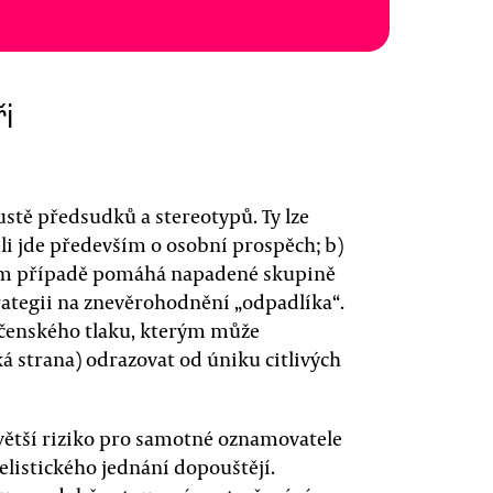
ři
stě předsudků a stereotypů. Ty lze
li jde především o osobní prospěch; b)
vním případě pomáhá napadené skupině
rategii na znevěrohodnění „odpadlíka“.
ečenského tlaku, kterým může
ká strana) odrazovat od úniku citlivých
ětší riziko pro samotné oznamovatele
telistického jednání dopouštějí.