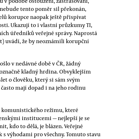
 v podobě ostouzení, zastrašování,
 nebude tento poměr sil překonán,
lů korupce naopak ještě přispívat
sti. Ukazují to i vlastní průzkumy TI,
ních úředníků veřejné správy. Naprostá
t) uvádí, že by neoznámili korupční
ošlo v nedávné době v ČR, žádný
noznačně kladný hrdina. Obvyklejším
let o člověku, který si sám svým
často mají dopad i na jeho rodinu
ob komunistického režimu, které
nskými institucemi — nejlepší je se
t, kdo to dělá, je blázen. Veřejné
ek s výhodami pro všechny. Tomuto stavu