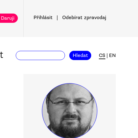
Přihlásit
|
Odebírat
zpravodaj
 Daruji
t
Hledat
CS
|
EN