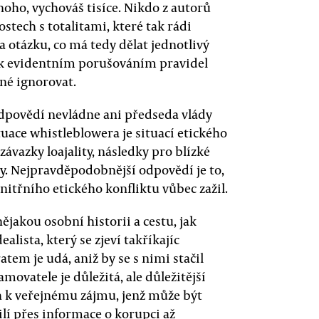
noho, vychováš tisíce. Nikdo z autorů
ech s totalitami, které tak rádi
a otázku, co má tedy dělat jednotlivý
tak evidentním porušováním pravidel
né ignorovat.
odpovědí nevládne ani předseda vlády
Situace whistleblowera je situací etického
závazky loajality, následky pro blízké
y. Nejpravděpodobnější odpovědí je to,
nitřního etického konfliktu vůbec zažil.
ějakou osobní historii a cestu, jak
alista, který se zjeví takříkajíc
tem je udá, aniž by se s nimi stačil
amovatele je důležitá, ale důležitější
tah k veřejnému zájmu, jenž může být
lí přes informace o korupci až