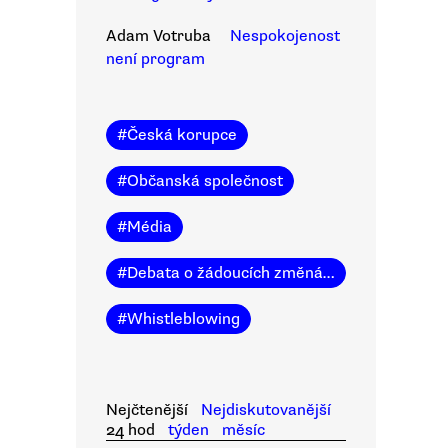
Adam Votruba
Nespokojenost
není program
#
Česká korupce
#
Občanská společnost
#
Média
#
Debata o žádoucích změnách
#
Whistleblowing
Nejčtenější
Nejdiskutovanější
24 hod
týden
měsíc