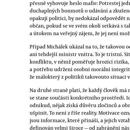
přesně vyhovuje heslo mafie: Potrestej jed
duchaplných bonmotů o udávání a zkušenost
opakují politici, by nedokázal odpovědět n
občan, pokud se ve svém okolí setkává s 
a útokem na veřejný zájem, že jej není mož
Případ Michálek ukázal na to, že takovou 
ani tehdejší ministr vnitra. To je tristní. 
konfliktu, v němž poměřuje hrozící rizika, 
a potřebu udržení osobní morální integrit
že málokterý z politiků takovouto situaci v
Na druhé straně platí, že každý člověk má n
se stane součástí konkrétního prostředí. Ide
odnikud, nějak získá důvěru zločinců a obra
ušpinit. To není z říše reality. Motivace ozn
jsou informace, které přináší, a jejich vz
definován velmi široce — od zabránění nási