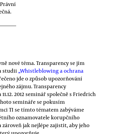
 Právní
ečná.
ivně nové téma. Transparency se jím
 studii
„Whistleblowing a ochrana
 řečeno jde o způsob upozorňování
řejného zájmu. Transparency
 11.12. 2012 seminář společně s Friedrich
 tohoto semináře se pokusím
ámci TI se tímto tématem zabýváme
rétního oznamovatele korupčního
zároveň jak nejlépe zajistit, aby jeho
který upozorňuje.