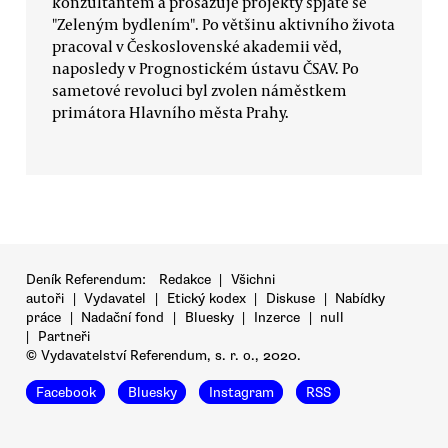
konzultantem a prosazuje projekty spjaté se
"Zeleným bydlením". Po většinu aktivního života
pracoval v Československé akademii věd,
naposledy v Prognostickém ústavu ČSAV. Po
sametové revoluci byl zvolen náměstkem
primátora Hlavního města Prahy.
Deník Referendum:
Redakce
|
Všichni
autoři
|
Vydavatel
|
Etický kodex
|
Diskuse
|
Nabídky
práce
|
Nadační fond
|
Bluesky
|
Inzerce
|
null
|
Partneři
© Vydavatelství Referendum, s. r. o., 2020.
Facebook
Bluesky
Instagram
RSS