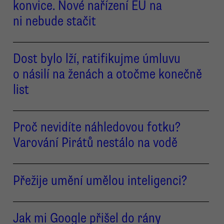
konvice. Nové nařízení EU na
ni nebude stačit
Dost bylo lží, ratifikujme úmluvu
o násilí na ženách a otočme konečně
list
Proč nevidíte náhledovou fotku?
Varování Pirátů nestálo na vodě
Přežije umění umělou inteligenci?
Jak mi Google přišel do rány