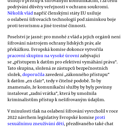
usilují o přístup k šifrovaným komunikacím, i za cenu
podrývání důvěry veřejnosti v ochranu soukromí.
Několik vlád
napříč členskými státy EU usiluje
o oslabení šifrovacích technologií pod záminkou boje
proti terorismu a jiné trestné činnosti.
Poselství je jasné: pro mnohé z vlád a jejich orgánů není
šifrování nástrojem ochrany lidských práv, ale
překážkou. Evropská komise dokonce vytvořila
pracovní skupinu na vysoké úrovni
zabývající
se „přístupem k datům pro efektivní vymáhání práva“.
Tato skupina, složená ze zástupců bezpečnostních
složek,
doporučila
zavedení „zákonného přístupu“
k datům „en clair“, tedy v čitelné podobě. To by
znamenalo, že komunikační služby by byly povinny
instalovat „zadní vrátka“, která by umožnila
kriminalistům přístup k nešifrovaným údajům.
V minulosti tlak na oslabení šifrování vyvrcholil v roce
2022 návrhem legislativy Evropské komise
proti
sexuálnímu zneužívání dětí
, přezdívaného také chat