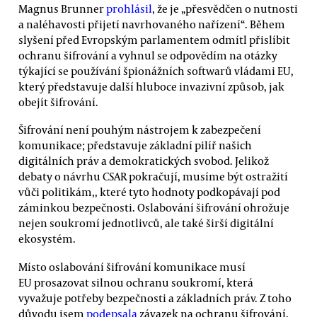
Magnus Brunner
prohlásil
, že je „přesvědčen o nutnosti
a naléhavosti přijetí navrhovaného nařízení“. Během
slyšení před Evropským parlamentem odmítl přislíbit
ochranu šifrování a vyhnul se odpovědím na otázky
týkající se používání špionážních softwarů vládami EU,
který představuje další hluboce invazivní způsob, jak
obejít šifrování.
Šifrování není pouhým nástrojem k zabezpečení
komunikace; představuje základní pilíř našich
digitálních práv a demokratických svobod. Jelikož
debaty o návrhu CSAR pokračují, musíme být ostražití
vůči politikám,, které tyto hodnoty podkopávají pod
záminkou bezpečnosti. Oslabování šifrování ohrožuje
nejen soukromí jednotlivců, ale také širší digitální
ekosystém.
Místo oslabování šifrování komunikace musí
EU prosazovat silnou ochranu soukromí, která
vyvažuje potřeby bezpečnosti a základních práv. Z toho
důvodu jsem
podepsala
závazek na ochranu šifrování.