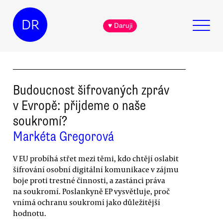
DR
♥ Daruji
Budoucnost šifrovaných zpráv
v Evropě: přijdeme o naše
soukromí?
Markéta Gregorová
V EU probíhá střet mezi těmi, kdo chtějí oslabit
šifrování osobní digitální komunikace v zájmu
boje proti trestné činnosti, a zastánci práva
na soukromí. Poslankyně EP vysvětluje, proč
vnímá ochranu soukromí jako důležitější
hodnotu.