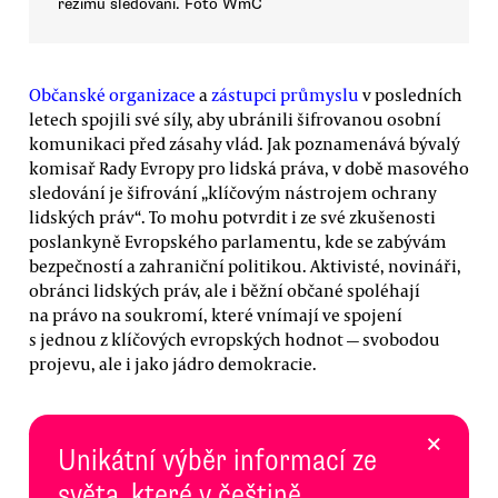
režimu sledování. Foto WmC
Občanské organizace
a
zástupci průmyslu
v posledních
letech spojili své síly, aby ubránili šifrovanou osobní
komunikaci před zásahy vlád. Jak poznamenává bývalý
komisař Rady Evropy pro lidská práva, v době masového
sledování je šifrování „klíčovým nástrojem ochrany
lidských práv“. To mohu potvrdit i ze své zkušenosti
poslankyně Evropského parlamentu, kde se zabývám
bezpečností a zahraniční politikou. Aktivisté, novináři,
obránci lidských práv, ale i běžní občané spoléhají
na právo na soukromí, které vnímají ve spojení
s jednou z klíčových evropských hodnot — svobodou
projevu, ale i jako jádro demokracie.
×
Unikátní výběr informací ze
světa, které v češtině