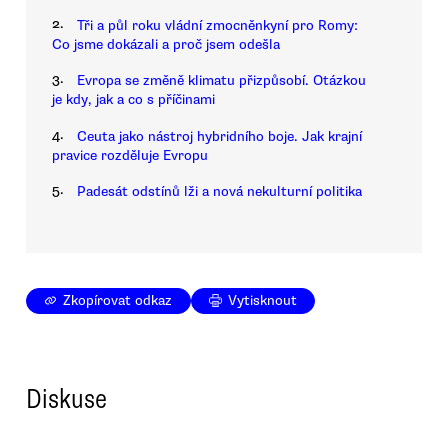
2.
Tři a půl roku vládní zmocněnkyní pro Romy:
Co jsme dokázali a proč jsem odešla
3.
Evropa se změně klimatu přizpůsobí. Otázkou
je kdy, jak a co s příčinami
4.
Ceuta jako nástroj hybridního boje. Jak krajní
pravice rozděluje Evropu
5.
Padesát odstínů lži a nová nekulturní politika
Zkopírovat odkaz
Vytisknout
Diskuse