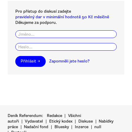
Pro přístup do diskusí zadejte
pravidelný dar v minimální hodnotě 50 Kč měsíčně
Děkujeme za podporu.
Přihlásit →
Zapomněli jste heslo?
Deník Referendum:
Redakce
|
Všichni
autoři
|
Vydavatel
|
Etický kodex
|
Diskuse
|
Nabídky
práce
|
Nadační fond
|
Bluesky
|
Inzerce
|
null