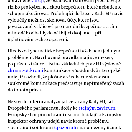
oprávněně
varují
, že oslabování šifrování představuje
riziko pro kybernetickou bezpečnost, které nebudeme
schopni ukočírovat. Probíhající diskuse v Radě EU navíc
vyloučily možnost skenovat účty, které jsou
považované za klíčové pro národní bezpečnost, a tím
mimoděk odhalily do očí bijící dvojí metr při
uplatňování těchto opatření.
Hledisko kybernetické bezpečnosti však není jediným
problémem. Navrhovaná pravidla mají své mezery i
po právní stránce. Listina základních práv EU výslovně
chrání soukromí
komunikace a Soudní dvůr Evropské
unie již rozhodl, že plošné a všeobecné skenování
soukromé komunikace představuje nepřiměřený zásah
do tohoto práva.
Nezávislé interní analýzy, jak ze strany Rady EU, tak
Evropského parlamentu, došly ke
stejným závěrům
.
Evropský sbor pro ochranu osobních údajů a Evropský
inspektor ochrany údajů navíc kromě problémů
s ochranou soukromí
upozornili
i na omezený účinek