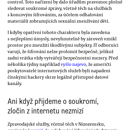
control. Toto nařízení by dalo úřadům pravomoc plošně
sledovat soukromé zprávy, včetně těch na službách
s koncovým šifrováním, za účelem odhalování
materiálů zobrazujících sexuální zneužívání dětí.
I kdyby opatření tohoto charakteru byla zavedena
s nejlepšími úmysly, nevyhnutelně by zároveň vznikl
prostor pro zneužití škodlivými subjekty. IT odborníci
varují, že šifrování nelze prolomit bezpečně, jelikož
zadní vrátka vždy vytvářejí bezpečnostní mezery. Před
několika týdny například
vyšlo najevo
, že američtí
poskytovatelé internetových služeb byli napadeni
čínskými hackery skrze legálně přístupné datové
kanály.
Ani když přijdeme o soukromí,
zločin z internetu nezmizí
Zpravodajské služby, včetně těch v Nizozemsku,