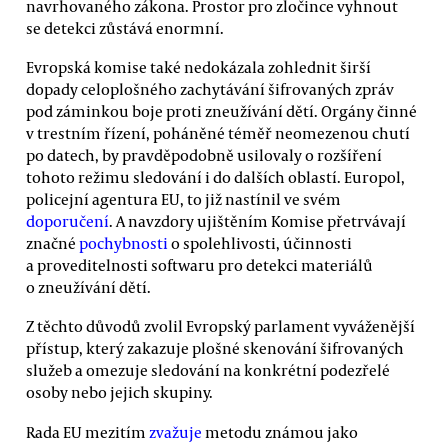
navrhovaného zákona. Prostor pro zločince vyhnout
se detekci zůstává enormní.
Evropská komise také nedokázala zohlednit širší
dopady celoplošného zachytávání šifrovaných zpráv
pod záminkou boje proti zneužívání dětí. Orgány činné
v trestním řízení, poháněné téměř neomezenou chutí
po datech, by pravděpodobně usilovaly o rozšíření
tohoto režimu sledování i do dalších oblastí. Europol,
policejní agentura EU, to již nastínil ve svém
doporučení
. A navzdory ujištěním Komise přetrvávají
značné
pochybnosti
o spolehlivosti, účinnosti
a proveditelnosti softwaru pro detekci materiálů
o zneužívání dětí.
Z těchto důvodů zvolil Evropský parlament vyváženější
přístup, který zakazuje plošné skenování šifrovaných
služeb a omezuje sledování na konkrétní podezřelé
osoby nebo jejich skupiny.
Rada EU mezitím
zvažuje
metodu známou jako