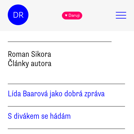
DR
♥ Daruji
Roman
Sikora
Články autora
Lída Baarová jako dobrá zpráva
S divákem se hádám