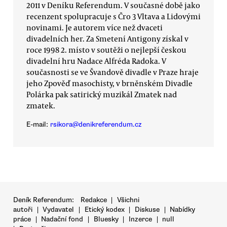
2011 v Deníku Referendum. V současné době jako
recenzent spolupracuje s Čro 3 Vltava a Lidovými
novinami. Je autorem více než dvaceti
divadelních her. Za Smetení Antigony získal v
roce 1998 2. místo v soutěži o nejlepší českou
divadelní hru Nadace Alfréda Radoka. V
současnosti se ve Švandově divadle v Praze hraje
jeho Zpověď masochisty, v brněnském Divadle
Polárka pak satirický muzikál Zmatek nad
zmatek.
E-mail:
rsikora@denikreferendum.cz
Deník Referendum:
Redakce
|
Všichni
autoři
|
Vydavatel
|
Etický kodex
|
Diskuse
|
Nabídky
práce
|
Nadační fond
|
Bluesky
|
Inzerce
|
null