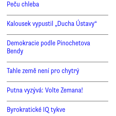
Peču chleba
Kalousek vypustil „Ducha Ústavy“
Demokracie podle Pinochetova
Bendy
Tahle země není pro chytrý
Putna vyzývá: Volte Zemana!
Byrokratické IQ tykve