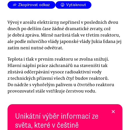
Zkopírovat odkaz
Vytisknout
Vývoj v areálu elektrárny nepřinesl v posledních dvou
dnech po delším čase žádné dramatické zvraty, což
je dobrá zpráva. Mírně narůstá tlak ve třetím reaktoru,
ale podle mluvčího vlády japonské vlády Jukia Edana jej
zatím není nutné odvětrat.
Teplota i tlak v prvním reaktoru se zvolna snižují.
Hlavní náplní práce záchranářů na staveništi tak
zůstává odčerpávání vysoce radioaktivní vody
z technických přízemí všech čtyř budov reaktorů.
Do nádrže s vyhořelým palivem u čtvrtého reaktoru
provozovatel stále vstřikuje čerstvou vodu.
×
Unikátní výběr informací ze
světa, které v češtině