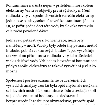
Kontaminace narůstá nejen v přilehlém moři kolem
elektrárny. Včera se objevily první výsledky měření
radioaktivity ve spodních vodách v areálu elektrárny.
Jednalo se o tak vysokou úroveň kontaminace jódem-
131, že požití jedné deci této vody by člověka vystavilo
celé roční povolené dávce.
Jedná se o pětkrát vyšší koncentrace, nežli byly
naměřeny v moři. Vzorky byly odebrány patnáct metrů
hluboko poblíž reaktorových budov. Tepco vysvětluje
tak vysokou přítomnost radioaktivity jako důsledek
vsaku dešťové vody. Vzhledem k extrémní kontaminaci
půdy v areálu elektrárny se takové vysvětlení jeví jako
možné.
Společnost posléze oznámila, že ve zveřejněných
výsledcích analýzy vzorků byla opět chyba, ale netýkala
se hlavních nositelů kontaminace jódu a cesia. Jakkoli
se jedná o enormní hodnoty, nepředstavují
bezprostřední hrozbu pro obyvatelstvo, protože spád