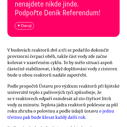
nenajdete nikde jinde.
Podpořte Deník Referendum!
♥ Daruji
V budovách reaktorů dvě a tři se podařilo dokončit
provizorní čerpací oběh, takže část vody zde začne
kolovat v uzavřeném cyklu. To by mělo situaci aspoň
částečně stabilizovat, i když doplňování vody z cisteren
bude u obou reaktorů nadále zapotřebí.
Podle propočtů Ústavu pro výzkum reaktorů při kjótské
univerzitě teplo z palivových tyčí způsobuje, že
se v reaktorech odpaří osmdesát až sto čtyřicet litrů
vody za minutu. Teplota jádra reaktorů poklesne za půl
roku zhruba o polovinu a podle údajů ústavu
o jednu
třetinu pak bude klesat každý další rok
.