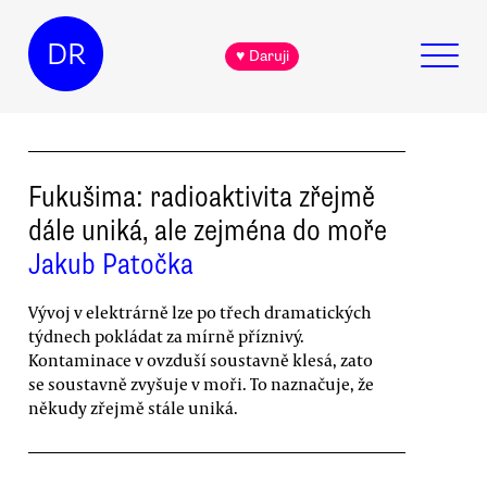
DR
♥ Daruji
Fukušima: radioaktivita zřejmě
dále uniká, ale zejména do moře
Jakub Patočka
Vývoj v elektrárně lze po třech dramatických
týdnech pokládat za mírně příznivý.
Kontaminace v ovzduší soustavně klesá, zato
se soustavně zvyšuje v moři. To naznačuje, že
někudy zřejmě stále uniká.