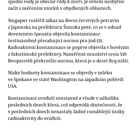
spodní vody je obecně vždy k moři. Je ovšem nezbytné
začít s měřením vzorků v obydlených oblastech.
Singapur rozšířil zákaz na dovoz čerstvých potravin
z Japonska na prefekturu Šizuoka poté, co se v odsud
dovezeném špenátu objevila kontaminace
šestinásobně přesahující normu pro jód-131.
Radioaktivní kontaminace se poprvé objevila v hovězím
z fukušimské prefektury. Naměřené množství cesia 510
Becquerelů překročilo normu, která je o deset Bcq nižší.
Nízké hodnoty kontaminace se objevily v mléku
ve Spokane ve státě Washington na západním pobřeží
USA.
Kontaminace ovzduší soustavně a všude v několika
posledních dnech klesá, což odpovídá skutečnosti, že
v posledních dnech nenastaly žádné rozsáhlejší úniky
radioaktivity do ovzduší.