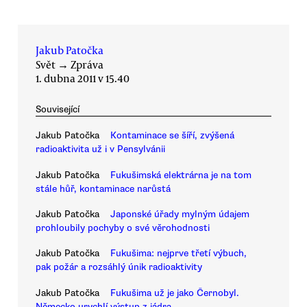
Jakub Patočka
Svět
→
Zpráva
1. dubna 2011 v 15.40
Související
Jakub Patočka
Kontaminace se šíří, zvýšená
radioaktivita už i v Pensylvánii
Jakub Patočka
Fukušimská elektrárna je na tom
stále hůř, kontaminace narůstá
Jakub Patočka
Japonské úřady mylným údajem
prohloubily pochyby o své věrohodnosti
Jakub Patočka
Fukušima: nejprve třetí výbuch,
pak požár a rozsáhlý únik radioaktivity
Jakub Patočka
Fukušima už je jako Černobyl.
Německo urychlí výstup z jádra