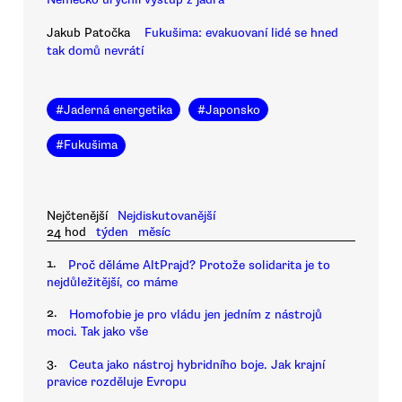
Jakub Patočka
Fukušima: evakuovaní lidé se hned
tak domů nevrátí
#
Jaderná energetika
#
Japonsko
#
Fukušima
Nejčtenější
Nejdiskutovanější
24 hod
týden
měsíc
1.
Proč děláme AltPrajd? Protože solidarita je to
nejdůležitější, co máme
2.
Homofobie je pro vládu jen jedním z nástrojů
moci. Tak jako vše
3.
Ceuta jako nástroj hybridního boje. Jak krajní
pravice rozděluje Evropu