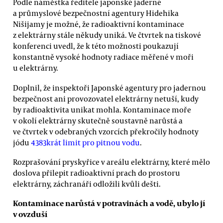
Podle náměstka ředitele japonské jaderné
a průmyslové bezpečnostní agentury Hidehika
Nišijamy je možné, že radioaktivní kontaminace
z elektrárny stále někudy uniká. Ve čtvrtek na tiskové
konferenci uvedl, že k této možnosti poukazují
konstantně vysoké hodnoty radiace měřené v moři
u elektrárny.
Doplnil, že inspektoři Japonské agentury pro jadernou
bezpečnost ani provozovatel elektrárny netuší, kudy
by radioaktivita unikat mohla. Kontaminace moře
v okolí elektrárny skutečně soustavně narůstá a
ve čtvrtek v odebraných vzorcích překročily hodnoty
jódu
4383krát limit pro pitnou vodu
.
Rozprašování pryskyřice v areálu elektrárny, které mělo
doslova přilepit radioaktivní prach do prostoru
elektrárny, záchranáři odložili kvůli dešti.
Kontaminace narůstá v potravinách a vodě, ubylo jí
v ovzduší