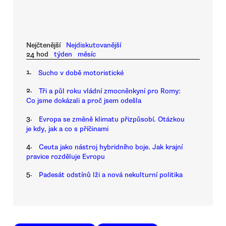
Nejčtenější
Nejdiskutovanější
24 hod
týden
měsíc
1.
Sucho v době motoristické
2.
Tři a půl roku vládní zmocněnkyní pro Romy:
Co jsme dokázali a proč jsem odešla
3.
Evropa se změně klimatu přizpůsobí. Otázkou
je kdy, jak a co s příčinami
4.
Ceuta jako nástroj hybridního boje. Jak krajní
pravice rozděluje Evropu
5.
Padesát odstínů lži a nová nekulturní politika