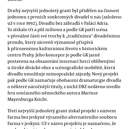
Druhý nejvyšší jednoletý grant byl přidělen na činnost
jednomu z prvních soukromých divadel u nás (založeno
už v roce 1992), Divadlu bez zábradlí v Paláci Adria.
To získalo tři a půl milionu a podle GK patří scéna
v převážné části své tvorby k „tradičnímu" divadelnímu
proudu, který zároveň významně přispívá
k přirozenému kulturnímu životu v historickém
centru Prahy. Jeho koncepce je podle GK jasně
postavena na obsazování inscenací herci oblíbenými
u široké divácké obce a scénografické mobilitě, která
divadlu umožňuje mimopražské zájezdy. Nový projekt
pak podle GK naznačuje obohacení dramaturgie divadla
o některé náročnější tituly, z nichž DBZ nedávno uvedlo
hru současného německého autora Mariuse
Mayenburga Ksicht.
Třetí nejvyšší jednoletý grant získal projekt s názvem
Farma bez jeskyně výrazného alternativního souboru
Farma v jeskyni. Už v názvu projektu je naznačeno, že