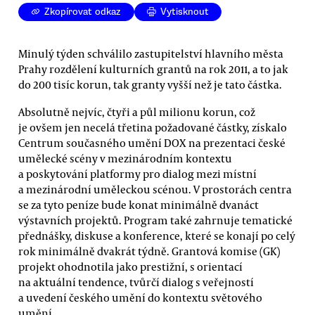
Zkopírovat odkaz
Vytisknout
Minulý týden schválilo zastupitelství hlavního města
Prahy rozdělení kulturních grantů na rok 2011, a to jak
do 200 tisíc korun, tak granty vyšší než je tato částka.
Absolutně nejvíc, čtyři a půl milionu korun, což
je ovšem jen necelá třetina požadované částky, získalo
Centrum současného umění DOX na prezentaci české
umělecké scény v mezinárodním kontextu
a poskytování platformy pro dialog mezi místní
a mezinárodní uměleckou scénou. V prostorách centra
se za tyto peníze bude konat minimálně dvanáct
výstavních projektů. Program také zahrnuje tematické
přednášky, diskuse a konference, které se konají po celý
rok minimálně dvakrát týdně. Grantová komise (GK)
projekt ohodnotila jako prestižní, s orientací
na aktuální tendence, tvůrčí dialog s veřejností
a uvedení českého umění do kontextu světového
umění.