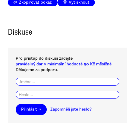
Zkopírovat odkaz
Vytisknout
Diskuse
Pro přístup do diskusí zadejte
pravidelný dar v minimální hodnotě 50 Kč měsíčně
Děkujeme za podporu.
Přihlásit →
Zapomněli jste heslo?