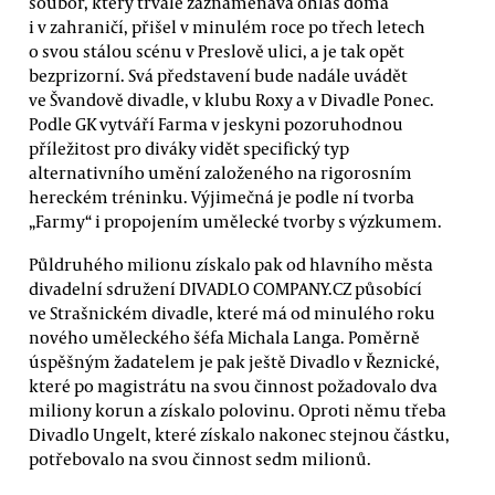
soubor, který trvale zaznamenává ohlas doma
i v zahraničí, přišel v minulém roce po třech letech
o svou stálou scénu v Preslově ulici, a je tak opět
bezprizorní. Svá představení bude nadále uvádět
ve Švandově divadle, v klubu Roxy a v Divadle Ponec.
Podle GK vytváří Farma v jeskyni pozoruhodnou
příležitost pro diváky vidět specifický typ
alternativního umění založeného na rigorosním
hereckém tréninku. Výjimečná je podle ní tvorba
„Farmy“ i propojením umělecké tvorby s výzkumem.
Půldruhého milionu získalo pak od hlavního města
divadelní sdružení DIVADLO COMPANY.CZ působící
ve Strašnickém divadle, které má od minulého roku
nového uměleckého šéfa Michala Langa. Poměrně
úspěšným žadatelem je pak ještě Divadlo v Řeznické,
které po magistrátu na svou činnost požadovalo dva
miliony korun a získalo polovinu. Oproti němu třeba
Divadlo Ungelt, které získalo nakonec stejnou částku,
potřebovalo na svou činnost sedm milionů.