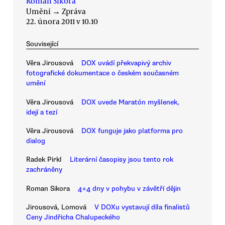
Roman Sikora
Umění
→
Zpráva
22. února 2011 v 10.10
Související
Věra Jirousová
DOX uvádí překvapivý archiv
fotografické dokumentace o českém současném
umění
Věra Jirousová
DOX uvede Maratón myšlenek,
idejí a tezí
Věra Jirousová
DOX funguje jako platforma pro
dialog
Radek Pirkl
Literární časopisy jsou tento rok
zachráněny
Roman Sikora
4+4 dny v pohybu v závětří dějin
Jirousová, Lomová
V DOXu vystavují díla finalistů
Ceny Jindřicha Chalupeckého