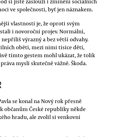
bod si jistě zaslouží i zmínění sociálních
ci ve společnosti, byť jen náznakem.
nější vlastností je, že oproti svým
stali i novoroční projev. Normální,
nepříliš výrazný a bez větší odvahy.
ilních obětí, mezi nimi tisíce dětí,
vě tímto gestem mohl ukázat, že tolik
práva myslí skutečně vážně. Škoda.
R
Pavla se konal na Nový rok přesně
l k občanům České republiky někde
ého hradu, ale zvolil si venkovní