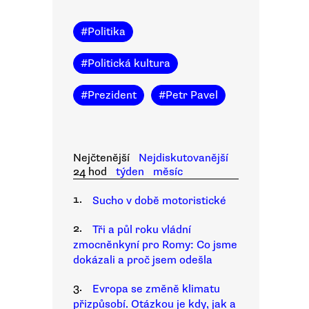
#
Politika
#
Politická kultura
#
Prezident
#
Petr Pavel
Nejčtenější
Nejdiskutovanější
24 hod
týden
měsíc
1.
Sucho v době motoristické
2.
Tři a půl roku vládní
zmocněnkyní pro Romy: Co jsme
dokázali a proč jsem odešla
3.
Evropa se změně klimatu
přizpůsobí. Otázkou je kdy, jak a