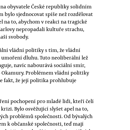
l na obyvatele České republiky solidním
m bylo sjednocovat spíše než rozdělovat
l na to, abychom v reakci na tragické
 Karlovy nepropadali kultuře strachu,
aší svobody.
lní vládní politiky s tím, že vládní
 umoření dluhu. Tuto neoliberální lež
nguje, navíc nabourává sociální smír,
bo Okamury. Problémem vládní politiky
 fakt, že její politika prohlubuje
ření pochopení pro mladé lidi, kteří čelí
izi. Bylo osvěžující slyšet apel na to,
ových problémů společnosti. Od bývalých
em k občanské společnosti, teď mají