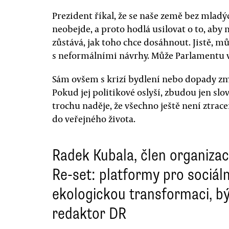
Prezident říkal, že se naše země bez mladýc
neobejde, a proto hodlá usilovat o to, aby
zůstává, jak toho chce dosáhnout. Jistě, m
s neformálními návrhy. Může Parlamentu v
Sám ovšem s krizí bydlení nebo dopady zm
Pokud jej politikové oslyší, zbudou jen sl
trochu naděje, že všechno ještě není ztrac
do veřejného života.
Radek Kubala, člen organiza
Re-set: platformy pro sociál
ekologickou transformaci, bý
redaktor DR