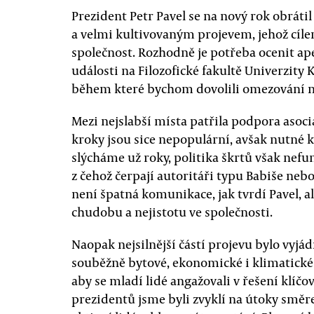
Prezident Petr Pavel se na nový rok obráti
a velmi kultivovaným projevem, jehož cíle
společnost. Rozhodně je potřeba ocenit ape
události na Filozofické fakultě Univerzity
během které bychom dovolili omezování n
Mezi nejslabší místa patřila podpora asociá
kroky jsou sice nepopulární, avšak nutné k
slýcháme už roky, politika škrtů však nefu
z čehož čerpají autoritáři typu Babiše ne
není špatná komunikace, jak tvrdí Pavel, ale
chudobu a nejistotu ve společnosti.
Naopak nejsilnější částí projevu bylo vyjád
souběžně bytové, ekonomické i klimatické kr
aby se mladí lidé angažovali v řešení klíč
prezidentů jsme byli zvyklí na útoky směr