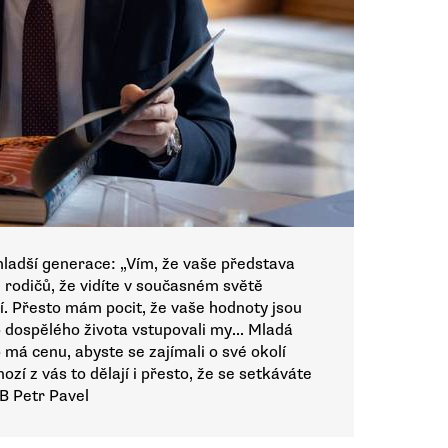
 mladší generace: „Vím, že vaše představa
ch rodičů, že vidíte v současném světě
ví. Přesto mám pocit, že vaše hodnoty jsou
 dospělého života vstupovali my... Mladá
má cenu, abyste se zajímali o své okolí
ozí z vás to dělají i přesto, že se setkáváte
FB Petr Pavel