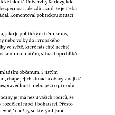
cké fakultě Univerzity Karlovy, kde
bezpečnosti, ale zdůraznil, že je třeba
ádal. Komentoval politickou situaci
a, jako je politický extrémismus,
ny nebo volby do Evropského
ky ve světě, které nás chtě nechtě
sociálním tématům, situaci uprchlíků
l mladším občanům. S jistým
 chápe jejich situaci a obavy z nejisté
nespravedlnosti nebo péči o přírodu.
odiny je jiná než u vašich rodičů, že
 rozdělení moci i bohatství. Přesto
vnější než ty, se kterými jsme