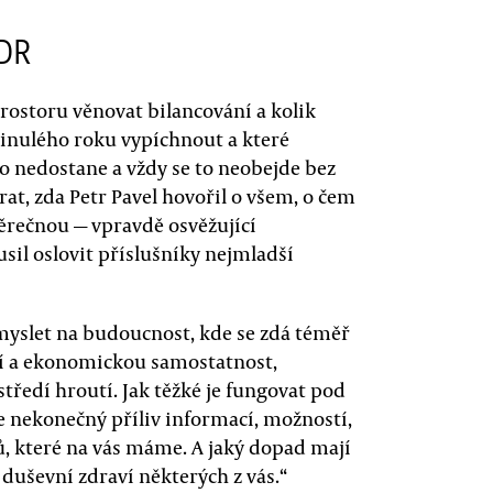
 DR
rostoru věnovat bilancování a kolik
inulého roku vypíchnout a které
o nedostane a vždy se to neobejde bez
at, zda Petr Pavel hovořil o všem, o čem
věrečnou — vpravdě osvěžující
usil oslovit příslušníky nejmladší
 myslet na budoucnost, kde se zdá téměř
í a ekonomickou samostatnost,
středí hroutí. Jak těžké je fungovat pod
e nekonečný příliv informací, možností,
, které na vás máme. A jaký dopad mají
duševní zdraví některých z vás.“