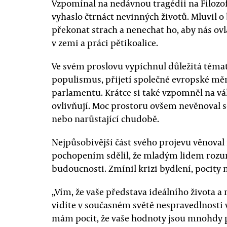
Vzpomínal na nedávnou tragédii na Filozofi
vyhaslo čtrnáct nevinných životů. Mluvil o 
překonat strach a nenechat ho, aby nás ovl
v zemi a práci pětikoalice.
Ve svém proslovu vypíchnul důležitá témat
populismus, přijetí společné evropské mě
parlamentu. Krátce si také vzpomněl na vál
ovlivňují. Moc prostoru ovšem nevěnoval 
nebo narůstající chudobě.
Nejpůsobivější část svého projevu věnova
pochopením sdělil, že mladým lidem rozumí,
budoucnosti. Zmínil krizi bydlení, pocity 
„Vím, že vaše představa ideálního života a r
vidíte v současném světě nespravedlnosti v
mám pocit, že vaše hodnoty jsou mnohdy pe