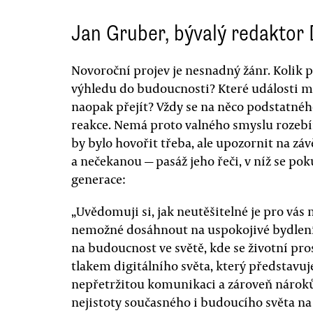
Jan Gruber, bývalý redaktor
Novoroční projev je nesnadný žánr. Kolik p
výhledu do budoucnosti? Které události m
naopak přejít? Vždy se na něco podstatnéh
reakce. Nemá proto valného smyslu rozebír
by bylo hovořit třeba, ale upozornit na zá
a nečekanou — pasáž jeho řeči, v níž se pok
generace:
„Uvědomuji si, jak neutěšitelné je pro vás
nemožné dosáhnout na uspokojivé bydlen
na budoucnost ve světě, kde se životní pro
tlakem digitálního světa, který představuj
nepřetržitou komunikaci a zároveň nároků
nejistoty současného i budoucího světa na 