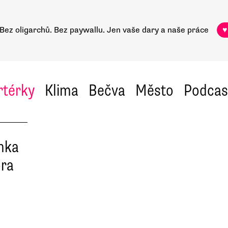
Bez oligarchů. Bez paywallu.
Jen vaše dary a naše práce
♥
rtérky
Klima
Bečva
Město
Podcas
ínka
ora