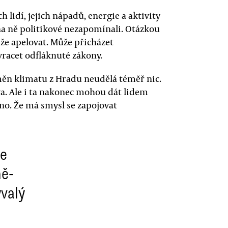
h lidí, jejich nápadů, energie a aktivity
 na ně politikové nezapomínali. Otázkou
ůže apelovat. Může přicházet
racet odfláknuté zákony.
ěn klimatu z Hradu neudělá téměř nic.
ova. Ale i ta nakonec mohou dát lidem
eno. Že má smysl se zapojovat
ce
ně-
valý