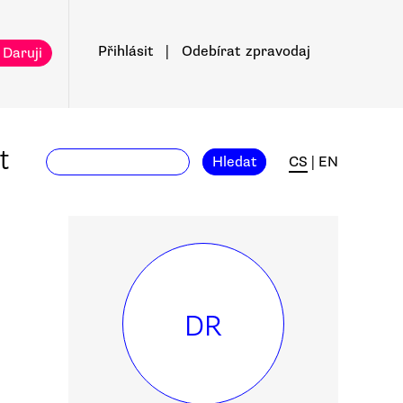
Přihlásit
|
Odebírat
zpravodaj
 Daruji
t
Hledat
CS
|
EN
DR