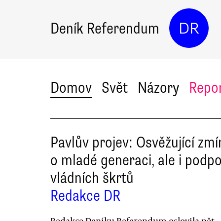
Deník Referendum
DR
Domov
Svět
Názory
Repo
Pavlův projev: Osvěžující zm
o mladé generaci, ale i podp
vládních škrtů
Redakce DR
Redakce Deníku Referendum oslovila pět