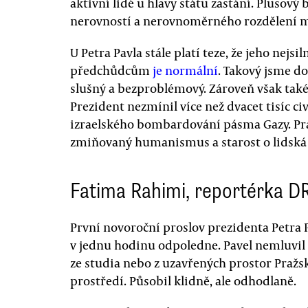
aktivní lidé u hlavy státu zastání. Plusový 
nerovností a nerovnoměrného rozdělení mo
U Petra Pavla stále platí teze, že jeho nejsil
předchůdcům
je normální
. Takový jsme do
slušný a bezproblémový. Zároveň však také 
Prezident nezmínil více než dvacet tisíc civ
izraelského bombardování pásma Gazy. Prá
zmiňovaný humanismus a starost o lidská 
Fatima Rahimi, reportérka D
První novoroční proslov prezidenta Petra 
v jednu hodinu odpoledne. Pavel nemluvi
ze studia nebo z uzavřených prostor Pražsk
prostředí. Působil klidně, ale odhodlaně.