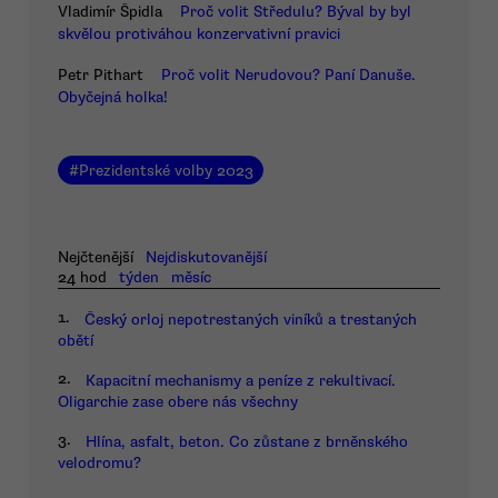
Vladimír Špidla
Proč volit Středulu? Býval by byl
skvělou protiváhou konzervativní pravici
Petr Pithart
Proč volit Nerudovou? Paní Danuše.
Obyčejná holka!
#
Prezidentské volby 2023
Nejčtenější
Nejdiskutovanější
24 hod
týden
měsíc
1.
Český orloj nepotrestaných viníků a trestaných
obětí
2.
Kapacitní mechanismy a peníze z rekultivací.
Oligarchie zase obere nás všechny
3.
Hlína, asfalt, beton. Co zůstane z brněnského
velodromu?