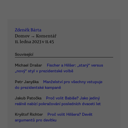
Zdeněk Bárta
Domov
→
Komentář
11. ledna 2023 v 11.45
Související
Michael Drašar
Fischer a Hilšer: „starý“ versus
„nový“ styl v prezidentské volbě
Petr Janyška
Manželství pro všechny vstupuje
do prezidentské kampaně
Jakub Patočka
Proč volit Babiše? Jako jediný
reálně nabízí pokračování posledních dvaceti let
Kryštof Richter
Proč volit Hilšera? Devět
argumentů pro devítku