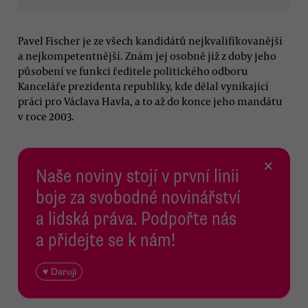
Pavel Fischer je ze všech kandidátů nejkvalifikovanější
a nejkompetentnější. Znám jej osobně již z doby jeho
působení ve funkci ředitele politického odboru
Kanceláře prezidenta republiky, kde dělal vynikající
práci pro Václava Havla, a to až do konce jeho mandátu
v roce 2003.
×
Naše noviny stojí v první linii
boje za svobodné novinářství
a lidská práva. Podpořte nás
a přidejte se k nám!
♥ Daruji