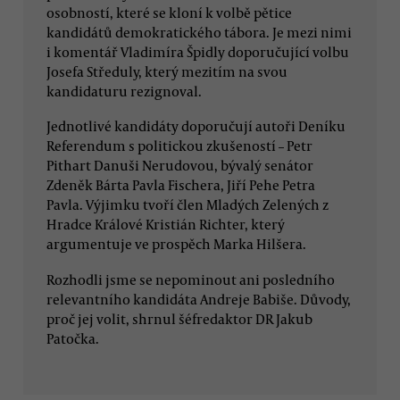
osobností, které se kloní k volbě pětice
kandidátů demokratického tábora. Je mezi nimi
i komentář Vladimíra Špidly doporučující volbu
Josefa Středuly, který mezitím na svou
kandidaturu rezignoval.
Jednotlivé kandidáty doporučují autoři Deníku
Referendum s politickou zkušeností – Petr
Pithart Danuši Nerudovou, bývalý senátor
Zdeněk Bárta Pavla Fischera, Jiří Pehe Petra
Pavla. Výjimku tvoří člen Mladých Zelených z
Hradce Králové Kristián Richter, který
argumentuje ve prospěch Marka Hilšera.
Rozhodli jsme se nepominout ani posledního
relevantního kandidáta Andreje Babiše. Důvody,
proč jej volit, shrnul šéfredaktor DR Jakub
Patočka.