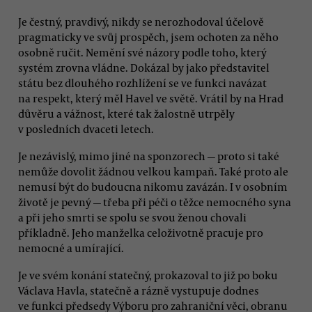
Je čestný, pravdivý, nikdy se nerozhodoval účelově
pragmaticky ve svůj prospěch, jsem ochoten za něho
osobně ručit. Nemění své názory podle toho, který
systém zrovna vládne. Dokázal by jako představitel
státu bez dlouhého rozhlížení se ve funkci navázat
na respekt, který měl Havel ve světě. Vrátil by na Hrad
důvěru a vážnost, které tak žalostně utrpěly
v posledních dvaceti letech.
Je nezávislý, mimo jiné na sponzorech — proto si také
nemůže dovolit žádnou velkou kampaň. Také proto ale
nemusí být do budoucna nikomu zavázán. I v osobním
životě je pevný — třeba při péči o těžce nemocného syna
a při jeho smrti se spolu se svou ženou chovali
příkladně. Jeho manželka celoživotně pracuje pro
nemocné a umírající.
Je ve svém konání statečný, prokazoval to již po boku
Václava Havla, statečně a rázně vystupuje dodnes
ve funkci předsedy Výboru pro zahraniční věci, obranu