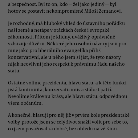
a bezpečnost. Byl to on, kdo — žel jako jediný — byl
hotov se postavit nekompromisně Miloši Zemanovi.
Je rozhodný, má hluboký vhled do ústavního pořádku
naší země a netápe v otázkách české i evropské
zákonnosti. Přitom je klidný, uvážlivý, oprávněně
vzbuzuje důvěru. Některé jeho osobní názory jsou pro
mne jako pro liberálního evangelíka příliš
konzervativní, ale u něho jsem si jist, že tyto názory
nijak neovlivní jeho respekt k právnímu řádu našeho
státu.
Ostatně volíme prezidenta, hlavu státu, a k této funkci
jistá kontinuita, konzervatismus a stálost patří.
Nevolíme královnu krásy, ale hlavu státu, odpovědnou
všem občanům.
A konečně, hlasuji pro něj již v prvém kole prezidentské
volby, protože jsem se celý život snažil volit pro sebe to,
co jsem považoval za dobré, bez ohledu na většinu.