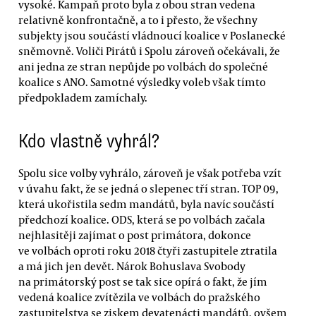
vysoké. Kampaň proto byla z obou stran vedena
relativně konfrontačně, a to i přesto, že všechny
subjekty jsou součástí vládnoucí koalice v Poslanecké
sněmovně. Voliči Pirátů i Spolu zároveň očekávali, že
ani jedna ze stran nepůjde po volbách do společné
koalice s ANO. Samotné výsledky voleb však tímto
předpokladem zamíchaly.
Kdo vlastně vyhrál?
Spolu sice volby vyhrálo, zároveň je však potřeba vzít
v úvahu fakt, že se jedná o slepenec tří stran. TOP 09,
která ukořistila sedm mandátů, byla navíc součástí
předchozí koalice. ODS, která se po volbách začala
nejhlasitěji zajímat o post primátora, dokonce
ve volbách oproti roku 2018 čtyři zastupitele ztratila
a má jich jen devět. Nárok Bohuslava Svobody
na primátorský post se tak sice opírá o fakt, že jím
vedená koalice zvítězila ve volbách do pražského
zastupitelstva se ziskem devatenácti mandátů, ovšem