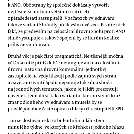
k ANO. Obě strany by společně dokázaly vytvořit
nejtěsnější možnou většinu třiatřiceti
z pětašedesáti zastupitelů. V začátcích vyjednávání
takové variantě bránily především dvě věci. První z nich
fakt, že především na celostátní úrovni Spolu proti ANO
silně vystupuje a takové spojení by se lídrům koalice
příliš nezamlouvalo.
Druhá věc je pak čistě pragmatická. Nejtěsnější možná
většina totiž příliš dobře nefunguje ani na celostátní
úrovni, natož na úrovni komunální. Jednotliví
zastupitelé ne vždy hlasují podle zájmů svých stran,
a navíc ani uvnitř Spolu nepanuje tak silná shoda
na jednotlivých tématech, jakou její lídři prezentují
navenek. Jednalo se tak o variantu, kterou stvořilo až
zmar z dlouhého vyjednávání a musela by se
pravděpodobně často opírat o hlasy tří zastupitelů SPD.
Tím se dostáváme k turbulentním událostem
minulého týdne, ve kterých se křehkost jednoho hlasu
projevila naplno. Před samotným zasedáním se zdálo