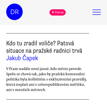
DR
♥ Daruji
Kdo tu zradil voliče? Patová
situace na pražské radnici trvá
Jakub Čapek
V Praze nadále není jasné, kdo město povede.
Spolu se chová tak, jako by pražská komunální
politika byla kolbištěm s exkluzivními pravidly,
která neplatí ani v celorepublikovém měřítku,
ani v menších městech.