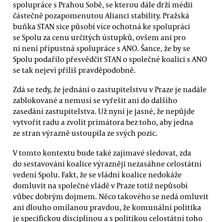
spolupráce s Prahou Sobě, se kterou dále drží médii
částečně pozapomenutou Alianci stability. Pražská
buňka STAN sice působí více ochotná ke spolupráci
se Spolu za cenu určitých ústupků, ovšem ani pro
ni není přípustná spolupráce s ANO. Šance, že by se
Spolu podařilo přesvědčit STAN o společné koalici s ANO
se tak nejeví příliš pravděpodobně.
Zdá se tedy, že jednání o zastupitelstvu v Praze je nadále
zablokované a nemusí se vyřešit ani do dalšího
zasedání zastupitelstva. Už nyní je jasné, že nepůjde
vytvořit radu a zvolit primátora bez toho, aby jedna
ze stran výrazně ustoupila ze svých pozic.
V tomto kontextu bude také zajímavé sledovat, zda
do sestavování koalice výrazněji nezasáhne celostátní
vedení Spolu. Fakt, že se vládní koalice nedokáže
domluvit na společné vládě v Praze totiž nepůsobí
vůbec dobrým dojmem. Něco takového se nedá omluvit
ani dlouho omílanou pravdou, že komunální politika
je specifickou disciplínou a s politikou celostátní toho