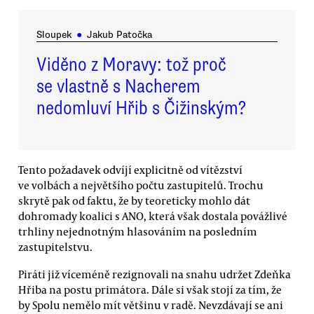
Sloupek
●
Jakub Patočka
Viděno z Moravy: tož proč
se vlastně s Nacherem
nedomluví Hřib s Čižinským?
Tento požadavek odvíjí explicitně od vítězství
ve volbách a největšího počtu zastupitelů. Trochu
skrytě pak od faktu, že by teoreticky mohlo dát
dohromady koalici s ANO, která však dostala povážlivé
trhliny nejednotným hlasováním na posledním
zastupitelstvu.
Piráti již víceméně rezignovali na snahu udržet Zdeňka
Hřiba na postu primátora. Dále si však stojí za tím, že
by Spolu nemělo mít většinu v radě. Nevzdávají se ani