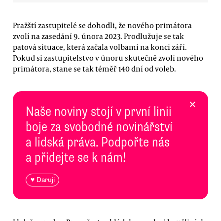
Pražští zastupitelé se dohodli, že nového primátora
zvolí na zasedání 9. února 2023. Prodlužuje se tak
patová situace, která začala volbami na konci září.
Pokud si zastupitelstvo v únoru skutečně zvolí nového
primátora, stane se tak téměř 140 dní od voleb.
×
Naše noviny stojí v první linii
boje za svobodné novinářství
a lidská práva. Podpořte nás
a přidejte se k nám!
♥ Daruji