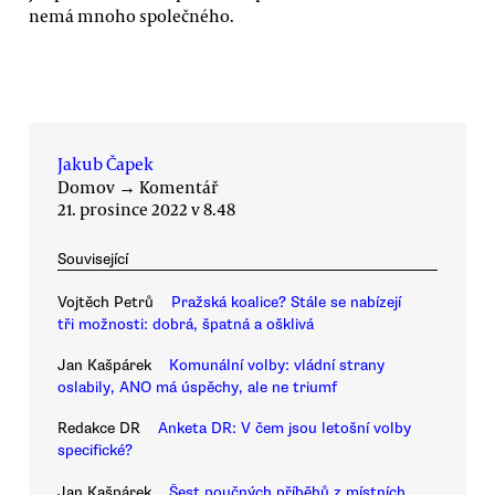
nemá mnoho společného.
Jakub Čapek
Domov
→
Komentář
21. prosince 2022 v 8.48
Související
Vojtěch Petrů
Pražská koalice? Stále se nabízejí
tři možnosti: dobrá, špatná a ošklivá
Jan Kašpárek
Komunální volby: vládní strany
oslabily, ANO má úspěchy, ale ne triumf
Redakce DR
Anketa DR: V čem jsou letošní volby
specifické?
Jan Kašpárek
Šest poučných příběhů z místních