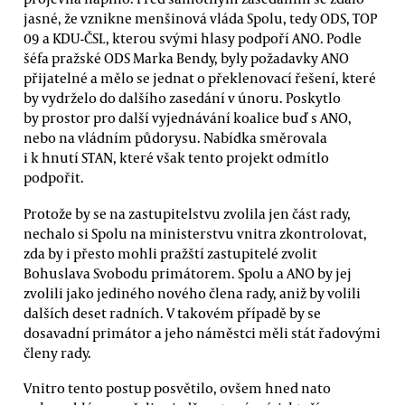
jasné, že vznikne menšinová vláda Spolu, tedy ODS, TOP
09 a KDU-ČSL, kterou svými hlasy podpoří ANO. Podle
šéfa pražské ODS Marka Bendy, byly požadavky ANO
přijatelné a mělo se jednat o překlenovací řešení, které
by vydrželo do dalšího zasedání v únoru. Poskytlo
by prostor pro další vyjednávání koalice buď s ANO,
nebo na vládním půdorysu. Nabídka směrovala
i k hnutí STAN, které však tento projekt odmítlo
podpořit.
Protože by se na zastupitelstvu zvolila jen část rady,
nechalo si Spolu na ministerstvu vnitra zkontrolovat,
zda by i přesto mohli pražští zastupitelé zvolit
Bohuslava Svobodu primátorem. Spolu a ANO by jej
zvolili jako jediného nového člena rady, aniž by volili
dalších deset radních. V takovém případě by se
dosavadní primátor a jeho náměstci měli stát řadovými
členy rady.
Vnitro tento postup posvětilo, ovšem hned nato