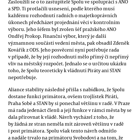
Zasloužili se o to zastupitelé Spolu ve spolupráci s ANO
a SPD. Ti protlačili usnesení, podle kterého musí
každému rozhodnutí radních o majetkoprávních
úkonech předcházet projednání věci v kontrolním
výboru. Jeho šéfem byl zvolen šéf pražského ANO
Ondřej Prokop. Finanční výbor, který je další
významnou součástí vedení města, pak obsadil Zdeněk
Kovářík z ODS. Jeho posvěcení nyní potřebuje rada
v případě, že by její rozhodnutí mělo přímý či nepřímý
vliv na městský rozpočet. Jednalo se o určitou ukázku
toho, že Spolu teoreticky k vládnutí Piráty ani STAN
nepotřebuje.
Aliance stability následně přišla s nabídkou, že Spolu
dostane funkci primátora, ovšem trojlístek Piráti,
Praha Sobě a STAN by si ponechal většinu v radě. V Praze
má rada jedenáct členů a její funkce v rámci města by se
dala přirovnat k vládě. Návrh vycházel z toho, že
by žádná ze stran neměla mít zároveň většinu v radě
i post primátora. Spolu však tento návrh odmítlo
a nadále trvalo na primátoru Svobodovi a na tom, že