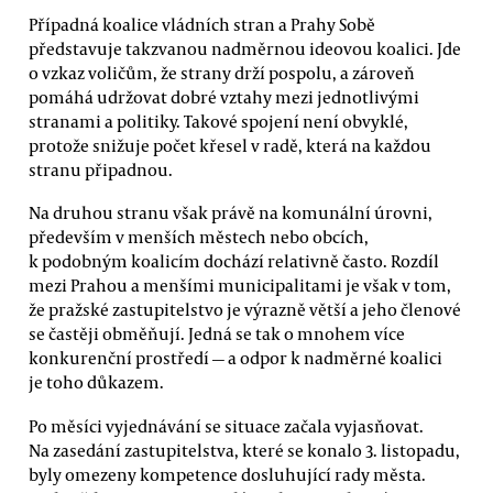
Případná koalice vládních stran a Prahy Sobě
představuje takzvanou nadměrnou ideovou koalici. Jde
o vzkaz voličům, že strany drží pospolu, a zároveň
pomáhá udržovat dobré vztahy mezi jednotlivými
stranami a politiky. Takové spojení není obvyklé,
protože snižuje počet křesel v radě, která na každou
stranu připadnou.
Na druhou stranu však právě na komunální úrovni,
především v menších městech nebo obcích,
k podobným koalicím dochází relativně často. Rozdíl
mezi Prahou a menšími municipalitami je však v tom,
že pražské zastupitelstvo je výrazně větší a jeho členové
se častěji obměňují. Jedná se tak o mnohem více
konkurenční prostředí — a odpor k nadměrné koalici
je toho důkazem.
Po měsíci vyjednávání se situace začala vyjasňovat.
Na zasedání zastupitelstva, které se konalo 3. listopadu,
byly omezeny kompetence dosluhující rady města.