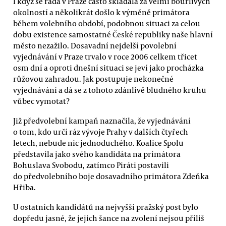
I když se rada v Praze často skládala za velmi bouřlivých
okolností a několikrát došlo k výměně primátora
během volebního období, podobnou situaci za celou
dobu existence samostatné České republiky naše hlavní
město nezažilo. Dosavadní nejdelší povolební
vyjednávání v Praze trvalo v roce 2006 celkem třicet
osm dní a oproti dnešní situaci se jeví jako procházka
růžovou zahradou. Jak postupuje nekonečné
vyjednávání a dá se z tohoto zdánlivě bludného kruhu
vůbec vymotat?
Již předvolební kampaň naznačila, že vyjednávání
o tom, kdo určí ráz vývoje Prahy v dalších čtyřech
letech, nebude nic jednoduchého. Koalice Spolu
představila jako svého kandidáta na primátora
Bohuslava Svobodu, zatímco Piráti postavili
do předvolebního boje dosavadního primátora Zdeňka
Hřiba.
U ostatních kandidátů na nejvyšší pražský post bylo
dopředu jasné, že jejich šance na zvolení nejsou příliš