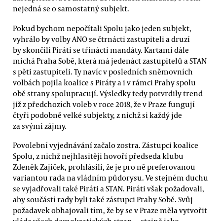
nejedná se o samostatný subjekt.
Pokud bychom nepočítali Spolu jako jeden subjekt,
vyhrálo by volby ANO se čtrnácti zastupiteli a druzí
by skončili Piráti se třinácti mandáty. Kartami dále
míchá Praha Sobě, která má jedenáct zastupitelů a STAN
s pěti zastupiteli. Ty navíc v posledních sněmovních
volbách pojila koalice s Piráty a i v rámci Prahy spolu
obě strany spolupracují. Výsledky tedy potvrdily trend
již z předchozích voleb v roce 2018, že v Praze fungují
čtyři podobně velké subjekty, z nichž si každý jde
za svými zájmy.
Povolební vyjednávání začalo zostra. Zástupci koalice
Spolu, z nichž nejhlasitěji hovoří předseda klubu
Zdeněk Zajíček, prohlásili, že je pro ně preferovanou
variantou rada na vládním půdorysu. Ve stejném duchu
se vyjadřovali také Piráti a STAN. Piráti však požadovali,
aby součástí rady byli také zástupci Prahy Sobě. Svůj
požadavek obhajovali tím, že by se v Praze měla vytvořit
vláda všech demokratických stran — stejně jako