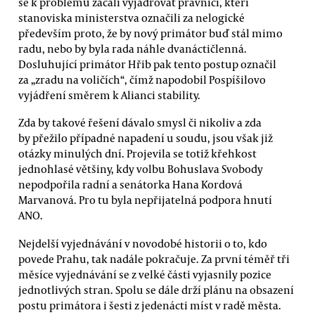
se k problému začali vyjadřovat právníci, kteří
stanoviska ministerstva označili za nelogické
především proto, že by nový primátor buď stál mimo
radu, nebo by byla rada náhle dvanáctičlenná.
Dosluhující primátor Hřib pak tento postup označil
za „zradu na voličích“, čímž napodobil Pospíšilovo
vyjádření směrem k Alianci stability.
Zda by takové řešení dávalo smysl či nikoliv a zda
by přežilo případné napadení u soudu, jsou však již
otázky minulých dní. Projevila se totiž křehkost
jednohlasé většiny, kdy volbu Bohuslava Svobody
nepodpořila radní a senátorka Hana Kordová
Marvanová. Pro tu byla nepřijatelná podpora hnutí
ANO.
Nejdelší vyjednávání v novodobé historii o to, kdo
povede Prahu, tak nadále pokračuje. Za první téměř tři
měsíce vyjednávání se z velké části vyjasnily pozice
jednotlivých stran. Spolu se dále drží plánu na obsazení
postu primátora i šesti z jedenácti míst v radě města.