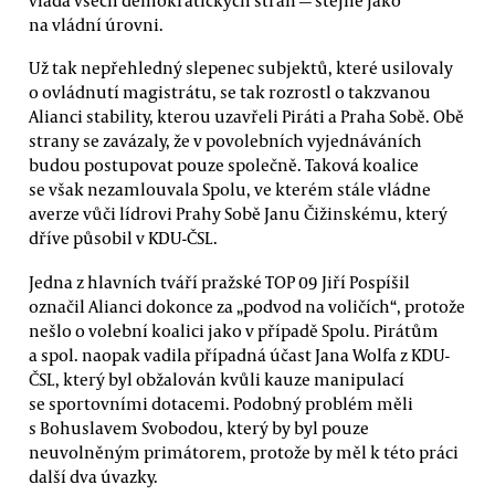
na vládní úrovni.
Už tak nepřehledný slepenec subjektů, které usilovaly
o ovládnutí magistrátu, se tak rozrostl o takzvanou
Alianci stability, kterou uzavřeli Piráti a Praha Sobě. Obě
strany se zavázaly, že v povolebních vyjednáváních
budou postupovat pouze společně. Taková koalice
se však nezamlouvala Spolu, ve kterém stále vládne
averze vůči lídrovi Prahy Sobě Janu Čižinskému, který
dříve působil v KDU-ČSL.
Jedna z hlavních tváří pražské TOP 09 Jiří Pospíšil
označil Alianci dokonce za „podvod na voličích“, protože
nešlo o volební koalici jako v případě Spolu. Pirátům
a spol. naopak vadila případná účast Jana Wolfa z KDU-
ČSL, který byl obžalován kvůli kauze manipulací
se sportovními dotacemi. Podobný problém měli
s Bohuslavem Svobodou, který by byl pouze
neuvolněným primátorem, protože by měl k této práci
další dva úvazky.