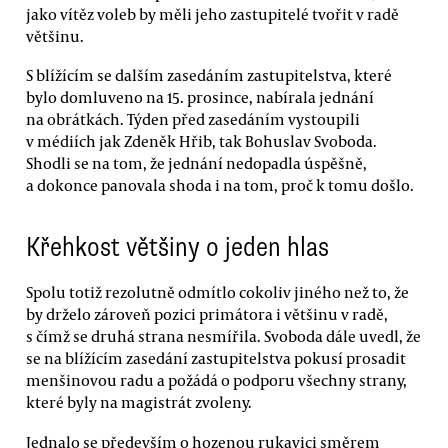
jako vítěz voleb by měli jeho zastupitelé tvořit v radě
většinu.
S blížícím se dalším zasedáním zastupitelstva, které
bylo domluveno na 15. prosince, nabírala jednání
na obrátkách. Týden před zasedáním vystoupili
v médiích jak Zdeněk Hřib, tak Bohuslav Svoboda.
Shodli se na tom, že jednání nedopadla úspěšně,
a dokonce panovala shoda i na tom, proč k tomu došlo.
Křehkost většiny o jeden hlas
Spolu totiž rezolutně odmítlo cokoliv jiného než to, že
by drželo zároveň pozici primátora i většinu v radě,
s čímž se druhá strana nesmířila. Svoboda dále uvedl, že
se na blížícím zasedání zastupitelstva pokusí prosadit
menšinovou radu a požádá o podporu všechny strany,
které byly na magistrát zvoleny.
Jednalo se především o hozenou rukavici směrem