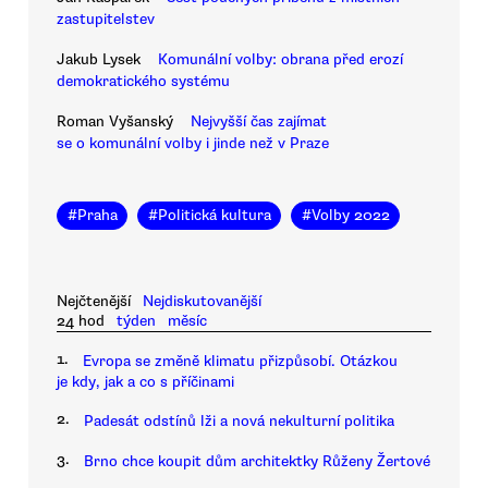
zastupitelstev
Jakub Lysek
Komunální volby: obrana před erozí
demokratického systému
Roman Vyšanský
Nejvyšší čas zajímat
se o komunální volby i jinde než v Praze
#
Praha
#
Politická kultura
#
Volby 2022
Nejčtenější
Nejdiskutovanější
24 hod
týden
měsíc
1.
Evropa se změně klimatu přizpůsobí. Otázkou
je kdy, jak a co s příčinami
2.
Padesát odstínů lži a nová nekulturní politika
3.
Brno chce koupit dům architektky Růženy Žertové