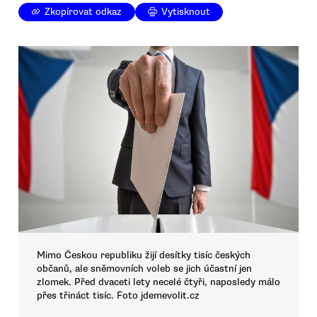
Zkopírovat odkaz
Vytisknout
Mimo Českou republiku žijí desítky tisíc českých
občanů, ale sněmovních voleb se jich účastní jen
zlomek. Před dvaceti lety necelé čtyři, naposledy málo
přes třináct tisíc. Foto jdemevolit.cz