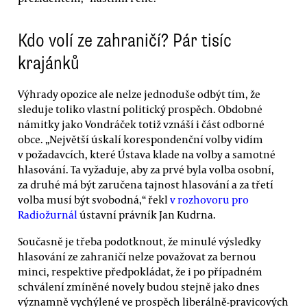
Kdo volí ze zahraničí? Pár tisíc
krajánků
Výhrady opozice ale nelze jednoduše odbýt tím, že
sleduje toliko vlastní politický prospěch. Obdobné
námitky jako Vondráček totiž vznáší i část odborné
obce. „Největší úskalí korespondenční volby vidím
v požadavcích, které Ústava klade na volby a samotné
hlasování. Ta vyžaduje, aby za prvé byla volba osobní,
za druhé má být zaručena tajnost hlasování a za třetí
volba musí být svobodná,“ řekl
v rozhovoru pro
Radiožurnál
ústavní právník Jan Kudrna.
Současně je třeba podotknout, že minulé výsledky
hlasování ze zahraničí nelze považovat za bernou
minci, respektive předpokládat, že i po případném
schválení zmíněné novely budou stejně jako dnes
významně vychýlené ve prospěch liberálně-pravicových