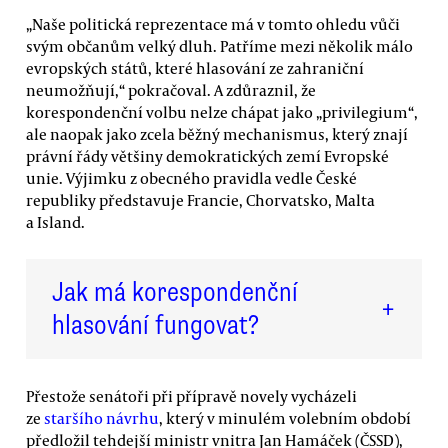
„Naše politická reprezentace má v tomto ohledu vůči
svým občanům velký dluh. Patříme mezi několik málo
evropských států, které hlasování ze zahraniční
neumožňují,“ pokračoval. A zdůraznil, že
korespondenční volbu nelze chápat jako „privilegium“,
ale naopak jako zcela běžný mechanismus, který znají
právní řády většiny demokratických zemí Evropské
unie. Výjimku z obecného pravidla vedle České
republiky představuje Francie, Chorvatsko, Malta
a Island.
Jak má korespondenční
+
hlasování fungovat?
Přestože senátoři při přípravě novely vycházeli
ze
staršího návrhu
, který v minulém volebním období
předložil tehdejší ministr vnitra Jan Hamáček (ČSSD),