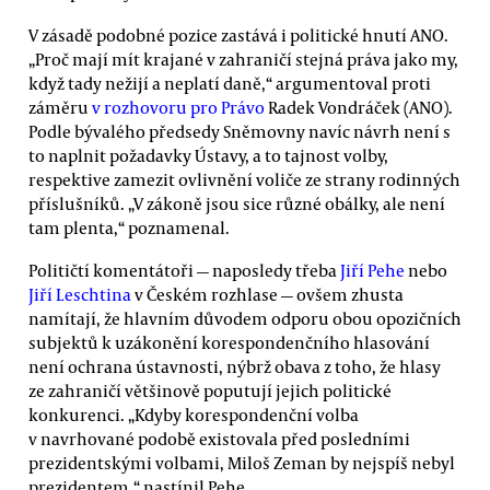
V zásadě podobné pozice zastává i politické hnutí ANO.
„Proč mají mít krajané v zahraničí stejná práva jako my,
když tady nežijí a neplatí daně,“ argumentoval proti
záměru
v rozhovoru pro Právo
Radek Vondráček (ANO).
Podle bývalého předsedy Sněmovny navíc návrh není s
to naplnit požadavky Ústavy, a to tajnost volby,
respektive zamezit ovlivnění voliče ze strany rodinných
příslušníků. „V zákoně jsou sice různé obálky, ale není
tam plenta,“ poznamenal.
Političtí komentátoři — naposledy třeba
Jiří Pehe
nebo
Jiří Leschtina
v Českém rozhlase — ovšem zhusta
namítají, že hlavním důvodem odporu obou opozičních
subjektů k uzákonění korespondenčního hlasování
není ochrana ústavnosti, nýbrž obava z toho, že hlasy
ze zahraničí většinově poputují jejich politické
konkurenci. „Kdyby korespondenční volba
v navrhované podobě existovala před posledními
prezidentskými volbami, Miloš Zeman by nejspíš nebyl
prezidentem,“ nastínil Pehe.