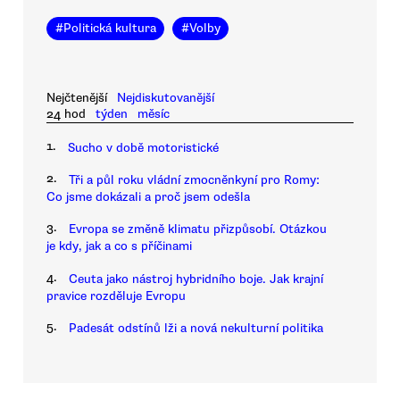
#
Politická kultura
#
Volby
Nejčtenější
Nejdiskutovanější
24 hod
týden
měsíc
1.
Sucho v době motoristické
2.
Tři a půl roku vládní zmocněnkyní pro Romy:
Co jsme dokázali a proč jsem odešla
3.
Evropa se změně klimatu přizpůsobí. Otázkou
je kdy, jak a co s příčinami
4.
Ceuta jako nástroj hybridního boje. Jak krajní
pravice rozděluje Evropu
5.
Padesát odstínů lži a nová nekulturní politika