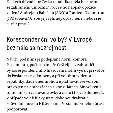
Z jakých důvodů by Česká republika měla hlasování
ze zahraniční umožnit? Proč se ho naopak opozice
vedená Andrejem Babišem (ANO) a Tomiem Okamurou
(SPD) obává? A jsou její výhrady oprávněné, nebo si je
cucá z prstu?
Korespondenční volby? V Evropě
bezmála samozřejmost
Návrh, pod nímž je podepsána horní komora
Parlamentu, počítá s tím, že Češi žijící v zahraničí
by korespondenčního hlasování mohli využít při volbě
do Poslanecké sněmovny a při volbě prezidenta
republiky. „Lidé dnes mohou uplatňovat své volební
právo jen na ambasádách a konzulátech. Mnozí kvůli
tomu musejí cestovat stovky a často i tisíce kilometrů.
V případě voleb hlavy státu dokonce dvakrát,“
zdůvodnil novelu Hilšer s tím, že stát má volební účast
podporovat.