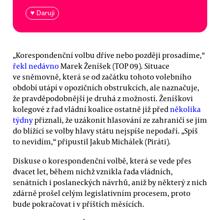
♥ Daruji
„Korespondenční volbu dříve nebo později prosadíme,“
řekl nedávno
Marek Ženíšek (TOP 09). Situace
ve sněmovně, která se od začátku tohoto volebního
období utápí v opozičních obstrukcích, ale naznačuje,
že pravděpodobnější je druhá z možností. Ženíškovi
kolegové z řad vládní koalice ostatně již před
několika
týdny
přiznali, že uzákonit hlasování ze zahraničí se jim
do blížící se volby hlavy státu nejspíše nepodaří. „Spíš
to nevidím,“ připustil Jakub Michálek (Piráti).
Diskuse o korespondenční volbě, která se vede přes
dvacet let, během nichž vznikla řada vládních,
senátních i poslaneckých návrhů, aniž by některý z nich
zdárně prošel celým legislativním procesem, proto
bude pokračovat i v příštích měsících.