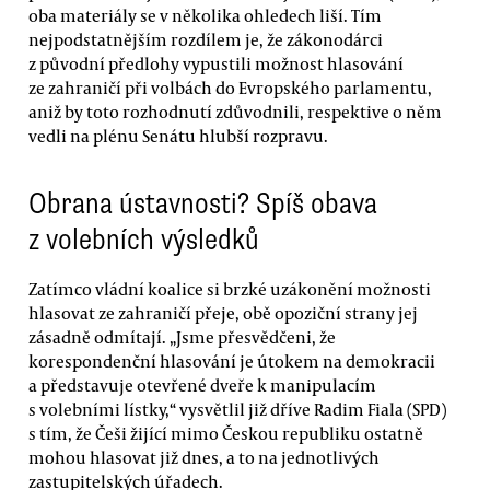
oba materiály se v několika ohledech liší. Tím
nejpodstatnějším rozdílem je, že zákonodárci
z původní předlohy vypustili možnost hlasování
ze zahraničí při volbách do Evropského parlamentu,
aniž by toto rozhodnutí zdůvodnili, respektive o něm
vedli na plénu Senátu hlubší rozpravu.
Obrana ústavnosti? Spíš obava
z volebních výsledků
Zatímco vládní koalice si brzké uzákonění možnosti
hlasovat ze zahraničí přeje, obě opoziční strany jej
zásadně odmítají. „Jsme přesvědčeni, že
korespondenční hlasování je útokem na demokracii
a představuje otevřené dveře k manipulacím
s volebními lístky,“ vysvětlil již dříve Radim Fiala (SPD)
s tím, že Češi žijící mimo Českou republiku ostatně
mohou hlasovat již dnes, a to na jednotlivých
zastupitelských úřadech.