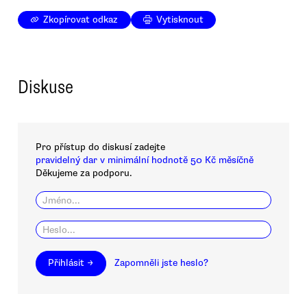
Zkopírovat odkaz
Vytisknout
Diskuse
Pro přístup do diskusí zadejte
pravidelný dar v minimální hodnotě 50 Kč měsíčně
Děkujeme za podporu.
Přihlásit →
Zapomněli jste heslo?