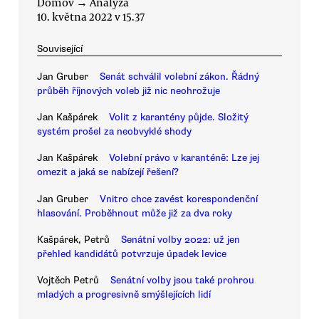
Domov
→
Analýza
10. května 2022 v 15.37
Související
Jan Gruber
Senát schválil volební zákon. Řádný
průběh říjnových voleb již nic neohrožuje
Jan Kašpárek
Volit z karantény půjde. Složitý
systém prošel za neobvyklé shody
Jan Kašpárek
Volební právo v karanténě: Lze jej
omezit a jaká se nabízejí řešení?
Jan Gruber
Vnitro chce zavést korespondenční
hlasování. Proběhnout může již za dva roky
Kašpárek, Petrů
Senátní volby 2022: už jen
přehled kandidátů potvrzuje úpadek levice
Vojtěch Petrů
Senátní volby jsou také prohrou
mladých a progresivně smýšlejících lidí