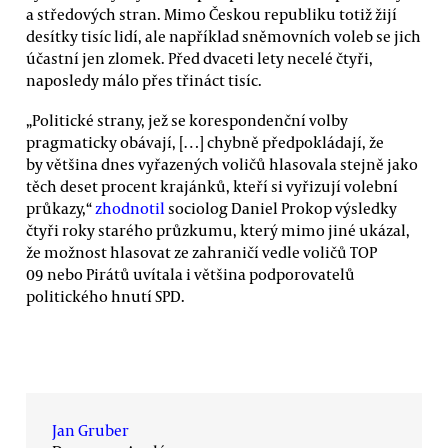
a středových stran. Mimo Českou republiku totiž žijí
desítky tisíc lidí, ale například sněmovních voleb se jich
účastní jen zlomek. Před dvaceti lety necelé čtyři,
naposledy málo přes třináct tisíc.
„Politické strany, jež se korespondenční volby
pragmaticky obávají, […] chybně předpokládají, že
by většina dnes vyřazených voličů hlasovala stejně jako
těch deset procent krajánků, kteří si vyřizují volební
průkazy,“
zhodnotil
sociolog Daniel Prokop výsledky
čtyři roky starého průzkumu, který mimo jiné ukázal,
že možnost hlasovat ze zahraničí vedle voličů TOP
09 nebo Pirátů uvítala i většina podporovatelů
politického hnutí SPD.
Jan Gruber