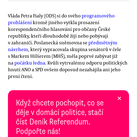
Vláda Petra Fialy (ODS) si do svého
programového
prohlášení
kromě jiného vytkla prosazení
korespondenčního hlasování pro občany České
republiky, kteří dlouhodobě žijí nebo pobývají
v zahraničí. Poslanecká sněmovna se
předmětným
návrhem
, který vypracovala skupina senátorů v čele
s Markem Hilšerem (MHŠ), měla poprvé zabývat již
na
počátku ledna
. Kvůli vytrvalému odporu politických
hnutí ANO a SPD ovšem doposud nezahájila ani jeho
první čtení.
×
Když chcete pochopit, co se
děje v domácí politice, stačí
číst Deník Referendum.
Podpořte nás!