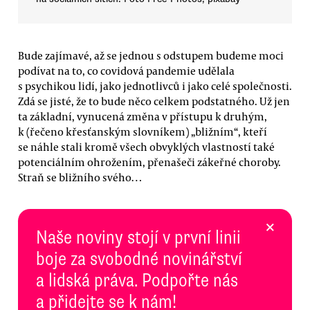
Bude zajímavé, až se jednou s odstupem budeme moci
podívat na to, co covidová pandemie udělala
s psychikou lidí, jako jednotlivců i jako celé společnosti.
Zdá se jisté, že to bude něco celkem podstatného. Už jen
ta základní, vynucená změna v přístupu k druhým,
k (řečeno křesťanským slovníkem) „bližním“, kteří
se náhle stali kromě všech obvyklých vlastností také
potenciálním ohrožením, přenašeči zákeřné choroby.
Straň se bližního svého…
×
Naše noviny stojí v první linii
boje za svobodné novinářství
a lidská práva. Podpořte nás
a přidejte se k nám!