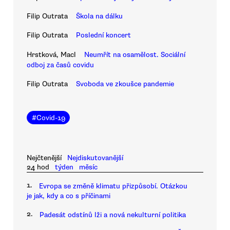
Filip Outrata
Škola na dálku
Filip Outrata
Poslední koncert
Hrstková, Macl
Neumřít na osamělost. Sociální
odboj za časů covidu
Filip Outrata
Svoboda ve zkoušce pandemie
#
Covid-19
Nejčtenější
Nejdiskutovanější
24 hod
týden
měsíc
1.
Evropa se změně klimatu přizpůsobí. Otázkou
je jak, kdy a co s příčinami
2.
Padesát odstínů lži a nová nekulturní politika