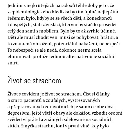
Jedním z nejkrutějších paradoxů téhle doby je to, že
z epidemiologického hlediska by tím úplně nejlepším
řešením bylo, kdyby se ze všech dětí, a koneckonců
i dospělých, stali závisláci, kterým by stačilo prosedět
celý den sami s mobilem. Bylo by to až zvrhle účinné.
Děti ale musí chodit ven, musí se pohybovat, hrát si, a
to znamená ohrožení, potenciální nakažení, nebezpečí.
To nebezpečí se ale nedá, dokonce nesmí zcela
eliminovat, protože jedinou alternativou je sociální
smrt.
Život se strachem
Život s covidem je život se strachem. Číst si články
o smrti pacientů a zoufalých, vystresovaných
a přepracovaných zdravotnících je samo o sobě dost
depresivní. Ještě větší obavy ale dokážou vzbudit osobní
svědectví přátel a známých sdělované na sociálních
sítích. Smyčka strachu, loni v první vlně, kdy bylo