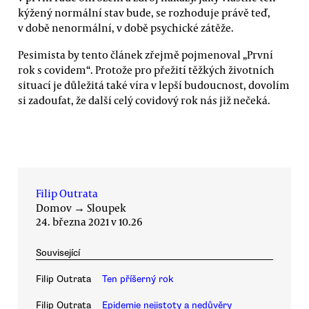
kýžený normální stav bude, se rozhoduje právě teď,
v době nenormální, v době psychické zátěže.
Pesimista by tento článek zřejmě pojmenoval „První
rok s covidem“. Protože pro přežití těžkých životních
situací je důležitá také víra v lepší budoucnost, dovolím
si zadoufat, že další celý covidový rok nás již nečeká.
Filip Outrata
Domov
→
Sloupek
24. března 2021 v 10.26
Související
Filip Outrata
Ten příšerný rok
Filip Outrata
Epidemie nejistoty a nedůvěry