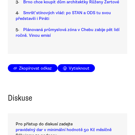
3.
Brno chce koupit dům architektky Růženy Žertové
4.
Smršť stínových vlád: po STAN a ODS tu svou
představili i Piráti
5.
Plánovaná průmyslová zóna v Chebu zabije pět lidí
ročně. Vinou emisí
Zkopírovat odkaz
Vytisknout
Diskuse
Pro přístup do diskusí zadejte
pravidelný dar v minimální hodnotě 50 Kč měsíčně