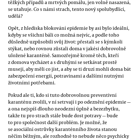
těžkých případů a mrtvých pomálu, jen volně nasazená,
se utahuje. Co s námi strach, tento nový spolubydlící,
udělá?
Opět, z hlediska blokování epidemie by asi bylo ideální,
kdyby se všichni báli co možná nejvíc, a podle toho
důsledně uzpůsobili svůj život: přestali se s kýmkoli
stýkat, nebo rovnou zůstali doma v jakési dobrovolně
uložené karanténě. Samozřejmě kromě těch, kteří
z domova vycházet a s druhými se setkávat prostě
musejí, aby měli co jíst, a aby se ti druzí mohli doma bát
zabezpečení energií, potravinami a dalšími nutnými
životními potřebami.
Pokud ale ti, kdo si tuto dobrovolnou preventivní
karanténu zvolili, v ní setrvají i po odeznění epidemie —
a ona nejspíš dlouho neodezní úplně a bezezbytku,
takže tu pro strach stále bude dost potravy — bude
to pro společnost další problém. Je možné, že
se asociální ostrůvky karanténního života stanou
něčím běžným, ale rozhodně to nebude něco psychicky