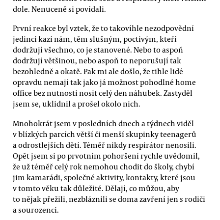
dole. Nenuceně si povídali.
První reakce byl vztek, že to takovíhle nezodpovědní
jedinci kazí nám, těm slušným, poctivým, kteří
dodržují všechno, co je stanovené. Nebo to aspoň
dodržují většinou, nebo aspoň to neporušují tak
bezohledně a okatě. Pak mi ale došlo, že tihle lidé
opravdu nemají tak jako já možnost pohodlné home
office bez nutnosti nosit celý den náhubek. Zastyděl
jsem se, uklidnil a prošel okolo nich.
Mnohokrát jsem v posledních dnech a týdnech viděl
v blízkých parcích větší či menší skupinky teenagerů
a odrostlejších dětí. Téměř nikdy respirátor nenosili.
Opět jsem si po prvotním pohoršení rychle uvědomil,
že už téměř celý rok nemohou chodit do školy, chybí
jim kamarádi, společné aktivity, kontakty, které jsou
v tomto věku tak důležité. Dělají, co můžou, aby
to nějak přežili, nezbláznili se doma zavření jen s rodiči
a sourozenci.