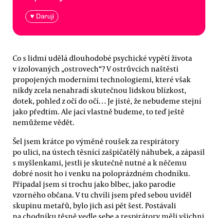
♥ Daruji
Co s lidmi udělá dlouhodobé psychické vypětí života
v izolovaných „ostrovech“? V ostrůvcích naštěstí
propojených moderními technologiemi, které však
nikdy zcela nenahradí skutečnou lidskou blízkost,
dotek, pohled z očí do očí… Je jisté, že nebudeme stejní
jako předtím. Ale jací vlastně budeme, to teď ještě
nemůžeme vědět.
Šel jsem krátce po výměně roušek za respirátory
po ulici, na ústech těsnící zašpičatělý náhubek, a zápasil
s myšlenkami, jestli je skutečně nutné a k něčemu
dobré nosit ho i venku na poloprázdném chodníku.
Připadal jsem si trochu jako blbec, jako parodie
vzorného občana. V tu chvíli jsem před sebou uviděl
skupinu metařů, bylo jich asi pět šest. Postávali
na chodníku těsně vedle sebe a respirátory měli všichni