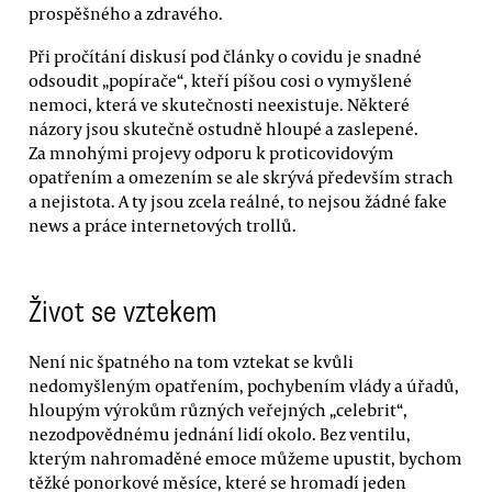
prospěšného a zdravého.
Při pročítání diskusí pod články o covidu je snadné
odsoudit „popírače“, kteří píšou cosi o vymyšlené
nemoci, která ve skutečnosti neexistuje. Některé
názory jsou skutečně ostudně hloupé a zaslepené.
Za mnohými projevy odporu k proticovidovým
opatřením a omezením se ale skrývá především strach
a nejistota. A ty jsou zcela reálné, to nejsou žádné fake
news a práce internetových trollů.
Život se vztekem
Není nic špatného na tom vztekat se kvůli
nedomyšleným opatřením, pochybením vlády a úřadů,
hloupým výrokům různých veřejných „celebrit“,
nezodpovědnému jednání lidí okolo. Bez ventilu,
kterým nahromaděné emoce můžeme upustit, bychom
těžké ponorkové měsíce, které se hromadí jeden