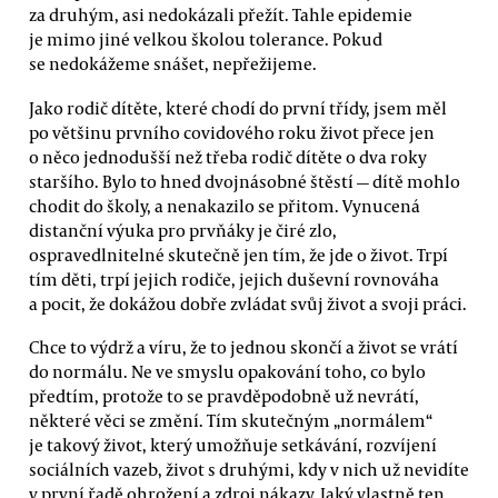
za druhým, asi nedokázali přežít. Tahle epidemie
je mimo jiné velkou školou tolerance. Pokud
se nedokážeme snášet, nepřežijeme.
Jako rodič dítěte, které chodí do první třídy, jsem měl
po většinu prvního covidového roku život přece jen
o něco jednodušší než třeba rodič dítěte o dva roky
staršího. Bylo to hned dvojnásobné štěstí — dítě mohlo
chodit do školy, a nenakazilo se přitom. Vynucená
distanční výuka pro prvňáky je čiré zlo,
ospravedlnitelné skutečně jen tím, že jde o život. Trpí
tím děti, trpí jejich rodiče, jejich duševní rovnováha
a pocit, že dokážou dobře zvládat svůj život a svoji práci.
Chce to výdrž a víru, že to jednou skončí a život se vrátí
do normálu. Ne ve smyslu opakování toho, co bylo
předtím, protože to se pravděpodobně už nevrátí,
některé věci se změní. Tím skutečným „normálem“
je takový život, který umožňuje setkávání, rozvíjení
sociálních vazeb, život s druhými, kdy v nich už nevidíte
v první řadě ohrožení a zdroj nákazy. Jaký vlastně ten