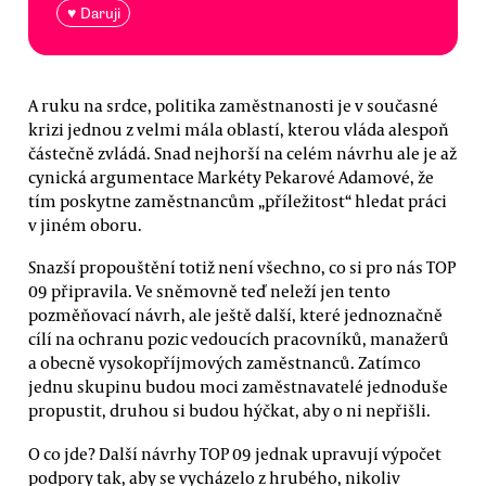
♥ Daruji
A ruku na srdce, politika zaměstnanosti je v současné
krizi jednou z velmi mála oblastí, kterou vláda alespoň
částečně zvládá. Snad nejhorší na celém návrhu ale je až
cynická argumentace Markéty Pekarové Adamové, že
tím poskytne zaměstnancům „příležitost“ hledat práci
v jiném oboru.
Snazší propouštění totiž není všechno, co si pro nás TOP
09 připravila. Ve sněmovně teď neleží jen tento
pozměňovací návrh, ale ještě další, které jednoznačně
cílí na ochranu pozic vedoucích pracovníků, manažerů
a obecně vysokopříjmových zaměstnanců. Zatímco
jednu skupinu budou moci zaměstnavatelé jednoduše
propustit, druhou si budou hýčkat, aby o ni nepřišli.
O co jde? Další návrhy TOP 09 jednak upravují výpočet
podpory tak, aby se vycházelo z hrubého, nikoliv