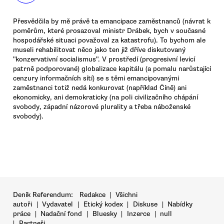
Přesvědčila by mě právě ta emancipace zaměstnanců (návrat k
poměrům, které prosazoval ministr Drábek, bych v současné
hospodářské situaci považoval za katastrofu). To bychom ale
museli rehabilitovat něco jako ten již dříve diskutovaný
"konzervativní socialismus". V prostředí (progresivní levicí
patrně podporované) globalizace kapitálu (a pomalu narůstající
cenzury informačních sítí) se s těmi emancipovanými
zaměstnanci totiž nedá konkurovat (například Číně) ani
ekonomicky, ani demokraticky (na poli civilizačního chápání
svobody, západní názorové plurality a třeba náboženské
svobody).
Deník Referendum:
Redakce
|
Všichni
autoři
|
Vydavatel
|
Etický kodex
|
Diskuse
|
Nabídky
práce
|
Nadační fond
|
Bluesky
|
Inzerce
|
null
|
Partneři