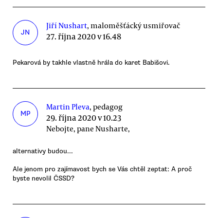
Jiří Nushart
, maloměšťácký usmiřovač
JN
27. října 2020 v 16.48
Pekarová by takhle vlastně hrála do karet Babišovi.
Martin Pleva
, pedagog
MP
29. října 2020 v 10.23
Nebojte, pane Nusharte,
alternativy budou...
Ale jenom pro zajímavost bych se Vás chtěl zeptat: A proč
byste nevolil ČSSD?