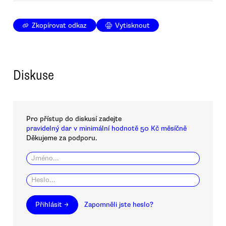
Zkopírovat odkaz
Vytisknout
Diskuse
Pro přístup do diskusí zadejte
pravidelný dar v minimální hodnotě 50 Kč měsíčně
Děkujeme za podporu.
Přihlásit →
Zapomněli jste heslo?