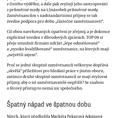
z čistého výdělku, a dále pak zvyšují jeho zastropování
z průměrné mzdy na 1,5násobek průměrné mzdy.
Zaměstnancům s nadstandartními příjmy se tak
zvedne podpora pro dobu „částečné zaměstnanosti“.
Cíl obou navrhovaných opatření je zřejmý, a je dokonce
explicitně uveden v důvodových zprávách. TOP 09 si
přeje umožnit firmám udržet „lépe odměňované“
a „vysoko kvalifikované“ zaměstnance, na kterých mají
„největší zájem“.
Proč se jedné skupině zaměstnanců velkoryse dopřává
„skvělá“ příležitost pro hledání práce v jiném oboru,
zatímco druhé skupině zaměstnanců se mají zvyšovat
příjmy, aby o ně zaměstnavatelé nepřišli? Se snahou
o férový přístup to nemá nic společného.
Špatný nápad ve špatnou dobu
Návrh, který předložila Markéta Pekarová Adamová