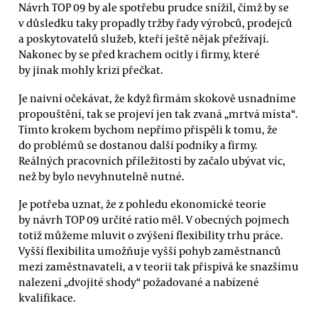
Návrh TOP 09 by ale spotřebu prudce snížil, čímž by se
v důsledku taky propadly tržby řady výrobců, prodejců
a poskytovatelů služeb, kteří ještě nějak přežívají.
Nakonec by se před krachem ocitly i firmy, které
by jinak mohly krizi přečkat.
Je naivní očekávat, že když firmám skokově usnadníme
propouštění, tak se projeví jen tak zvaná „mrtvá místa“.
Tímto krokem bychom nepřímo přispěli k tomu, že
do problémů se dostanou další podniky a firmy.
Reálných pracovních příležitostí by začalo ubývat víc,
než by bylo nevyhnutelně nutné.
Je potřeba uznat, že z pohledu ekonomické teorie
by návrh TOP 09 určité ratio měl. V obecných pojmech
totiž můžeme mluvit o zvýšení flexibility trhu práce.
Vyšší flexibilita umožňuje vyšší pohyb zaměstnanců
mezi zaměstnavateli, a v teorii tak přispívá ke snazšímu
nalezení „dvojité shody“ požadované a nabízené
kvalifikace.