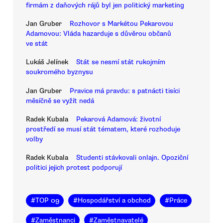
firmám z daňových rájů byl jen politický marketing
Jan Gruber
Rozhovor s Markétou Pekarovou
Adamovou: Vláda hazarduje s důvěrou občanů
ve stát
Lukáš Jelínek
Stát se nesmí stát rukojmím
soukromého byznysu
Jan Gruber
Pravice má pravdu: s patnácti tisíci
měsíčně se vyžít nedá
Radek Kubala
Pekarová Adamová: životní
prostředí se musí stát tématem, které rozhoduje
volby
Radek Kubala
Studenti stávkovali onlajn. Opoziční
politici jejich protest podporují
#
TOP 09
#
Hospodářství a obchod
#
Práce
#
Zaměstnanci
#
Zaměstnavatelé