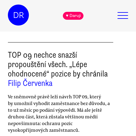
DR
♥ Daruji
TOP 09 nechce snazší
propouštění všech. „Lépe
ohodnocené“ pozice by chránila
Filip Červenka
Ve sněmovně právě leží návrh TOP 09, který
by umožnil vyhodit zaměstnance bez důvodu, a
to už měsíc po podání výpovědi. Má ale ještě
druhou část, která zůstala většinou médií
nepovšimnuta: ochranu pozic
vysokopříjmových zaměstnanců.