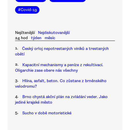
#
Covid-19
Nejčtenější
Nejdiskutovanější
24 hod
týden
měsíc
1.
Český orloj nepotrestaných viníků a trestaných
obětí
2.
Kapacitní mechanismy a peníze z rekultivací.
Oligarchie zase obere nás všechny
3.
Hlína, asfalt, beton. Co zůstane z brněnského
velodromu?
4.
Brno chystá akční plán na zvládání veder. Jako
jediné krajské město
5.
Sucho v době motoristické