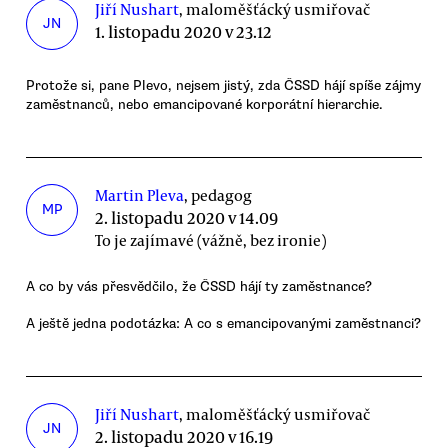
Jiří Nushart
, maloměšťácký usmiřovač
JN
1. listopadu 2020 v 23.12
Protože si, pane Plevo, nejsem jistý, zda ČSSD hájí spíše zájmy
zaměstnanců, nebo emancipované korporátní hierarchie.
Martin Pleva
, pedagog
MP
2. listopadu 2020 v 14.09
To je zajímavé (vážně, bez ironie)
A co by vás přesvědčilo, že ČSSD hájí ty zaměstnance?
A ještě jedna podotázka: A co s emancipovanými zaměstnanci?
Jiří Nushart
, maloměšťácký usmiřovač
JN
2. listopadu 2020 v 16.19