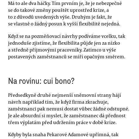
Má to ale dva háčky. Tím prvním je, že je nebezpečné
se do takové změny pouštět uprostřed krize, a
to z důvodů uvedených výše. Druhým je fakt, že
se vlastně o žádný posun k vyšší flexibilitě nejedná.
Když se na pozměňovací návrhy podíváme vcelku, tak
jednoduše zjistíme, že flexibilita půjde jen za nízko
a středně příjmovými pracovníky. Zatímco u výše
postavených zaměstnanců se míří opačným směrem.
Na rovinu: cui bono?
Předsedkyně druhé nejmenší sněmovní strany hájí
návrh například tím, že když firma zkrachuje,
zaměstnanci pak nemusí dostat vůbec žádné odstupné.
Je ale absurdní si myslet, že zaměstnanec dá přednost
třem výplatám před udržením práce v době krize.
Kdyby byla snaha Pekarové Adamové upřímná, tak