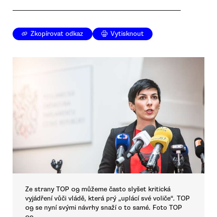
Zkopírovat odkaz
Vytisknout
Ze strany TOP 09 můžeme často slyšet kritická
vyjádření vůči vládě, která prý „uplácí své voliče“. TOP
09 se nyní svými návrhy snaží o to samé. Foto TOP
09