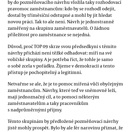
by do pozměňovacího návrhu vložila taky rozhodovací
pravomoc zaměstnancům: kdo by se rozhodl odejít,
dostal by tříměsíční odstupné a mohl by jít hledat
novou práci. Tak to ale není. Návrh je jednostranně
zaměřený na skupinu zaměstnavatelů. O žádnou
příležitost pro zaměstnance se nejedná.
Důvod, proč TOP 09 skrze svou předsedkyni s těmito
návrhy přichází není těžké odhadovat: míří na své
voličské skupiny. A je potřeba říct, že tohle je samo
o sobě zcela v pořádku. Žijeme v demokracii a tento
přístup je pochopitelný a legitimní.
Netvařme se ale, že je to pomoc mířená vůči obyčejným
zaměstnancům. Návrhy, které teď ve sněmovně leží,
mají jednoznačný cíl, a to pomoci některým
zaměstnavatelům a taky pracovníkům
s nadprůměrnými příjmy.
Těmto skupinám by předložené pozměňovací návrhy
jistě mohly prospět. Bylo by ale fér narovinu přiznat, že