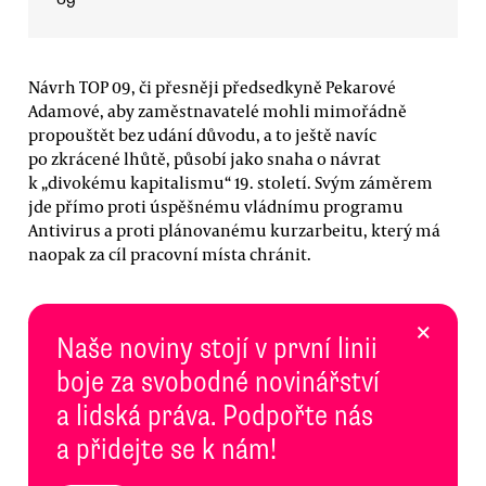
Návrh TOP 09, či přesněji předsedkyně Pekarové
Adamové, aby zaměstnavatelé mohli mimořádně
propouštět bez udání důvodu, a to ještě navíc
po zkrácené lhůtě, působí jako snaha o návrat
k „divokému kapitalismu“ 19. století. Svým záměrem
jde přímo proti úspěšnému vládnímu programu
Antivirus a proti plánovanému kurzarbeitu, který má
naopak za cíl pracovní místa chránit.
×
Naše noviny stojí v první linii
boje za svobodné novinářství
a lidská práva. Podpořte nás
a přidejte se k nám!