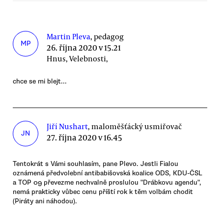
Martin Pleva
, pedagog
MP
26. října 2020 v 15.21
Hnus, Velebnosti,
chce se mi blejt...
Jiří Nushart
, maloměšťácký usmiřovač
JN
27. října 2020 v 16.45
Tentokrát s Vámi souhlasím, pane Plevo. Jestli Fialou
oznámená předvolební antibabišovská koalice ODS, KDU-ČSL
a TOP 09 převezme nechvalně proslulou "Drábkovu agendu",
nemá prakticky vůbec cenu příští rok k těm volbám chodit
(Piráty ani náhodou).