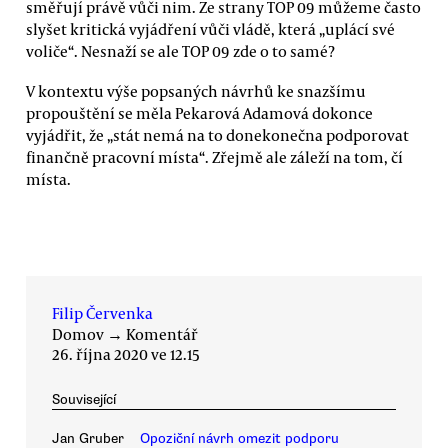
směřují právě vůči nim. Ze strany TOP 09 můžeme často
slyšet kritická vyjádření vůči vládě, která „uplácí své
voliče“. Nesnaží se ale TOP 09 zde o to samé?
V kontextu výše popsaných návrhů ke snazšímu
propouštění se měla Pekarová Adamová dokonce
vyjádřit, že „stát nemá na to donekonečna podporovat
finančně pracovní místa“. Zřejmě ale záleží na tom, čí
místa.
Filip Červenka
Domov
→
Komentář
26. října 2020 ve 12.15
Související
Jan Gruber
Opoziční návrh omezit podporu