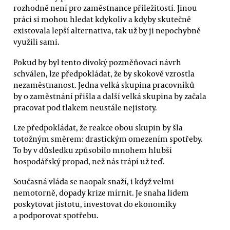
rozhodně není pro zaměstnance příležitostí. Jinou
práci si mohou hledat kdykoliv a kdyby skutečně
existovala lepší alternativa, tak už by ji nepochybně
využili sami.
Pokud by byl tento divoký pozměňovací návrh
schválen, lze předpokládat, že by skokově vzrostla
nezaměstnanost. Jedna velká skupina pracovníků
by o zaměstnání přišla a další velká skupina by začala
pracovat pod tlakem neustále nejistoty.
Lze předpokládat, že reakce obou skupin by šla
totožným směrem: drastickým omezením spotřeby.
To by v důsledku způsobilo mnohem hlubší
hospodářský propad, než nás trápí už teď.
Současná vláda se naopak snaží, i když velmi
nemotorně, dopady krize mírnit. Je snaha lidem
poskytovat jistotu, investovat do ekonomiky
a podporovat spotřebu.