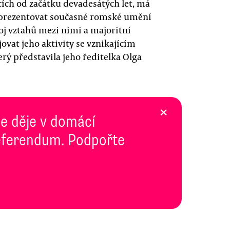
cích od začátku devadesátých let, má
 prezentovat současné romské umění
oj vztahů mezi nimi a majoritní
ovat jeho aktivity se vznikajícím
rý představila jeho ředitelka Olga
×
se děje v domácí
 Referendum. Podpořte