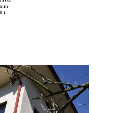
vním
lit