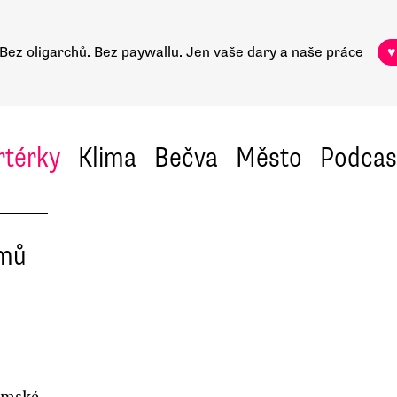
Bez oligarchů. Bez paywallu.
Jen vaše dary a naše práce
♥
rtérky
Klima
Bečva
Město
Podcas
omů
romské