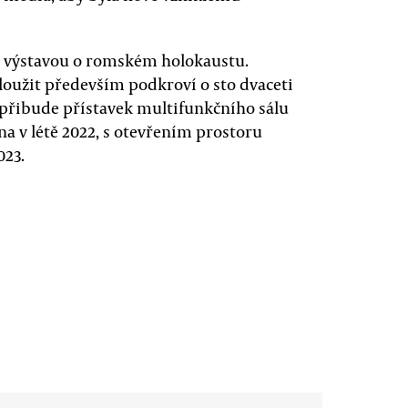
ů výstavou o romském holokaustu.
oužit především podkroví o sto dvaceti
 přibude přístavek multifunkčního sálu
a v létě 2022, s otevřením prostoru
023.