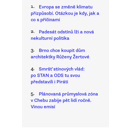
1.
Evropa se změně klimatu
přizpůsobí. Otázkou je kdy, jak a
co s příčinami
2.
Padesát odstínů lži a nová
nekulturní politika
3.
Brno chce koupit dům
architektky Růženy Žertové
4.
Smršť stínových vlád:
po STAN a ODS tu svou
představili i Piráti
5.
Plánovaná průmyslová zóna
v Chebu zabije pět lidí ročně.
Vinou emisí