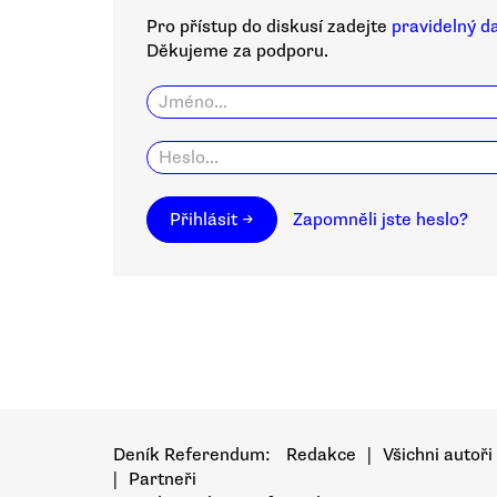
Pro přístup do diskusí zadejte
pravidelný d
Děkujeme za podporu.
Přihlásit →
Zapomněli jste heslo?
Deník Referendum:
Redakce
|
Všichni autoři
|
Partneři