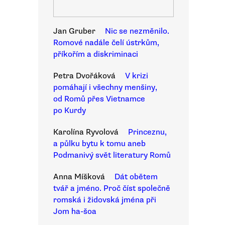
Jan Gruber
Nic se nezměnilo.
Romové nadále čelí ústrkům,
příkořím a diskriminaci
Petra Dvořáková
V krizi
pomáhají i všechny menšiny,
od Romů přes Vietnamce
po Kurdy
Karolína Ryvolová
Princeznu,
a půlku bytu k tomu aneb
Podmanivý svět literatury Romů
Anna Míšková
Dát obětem
tvář a jméno. Proč číst společně
romská i židovská jména při
Jom ha-šoa