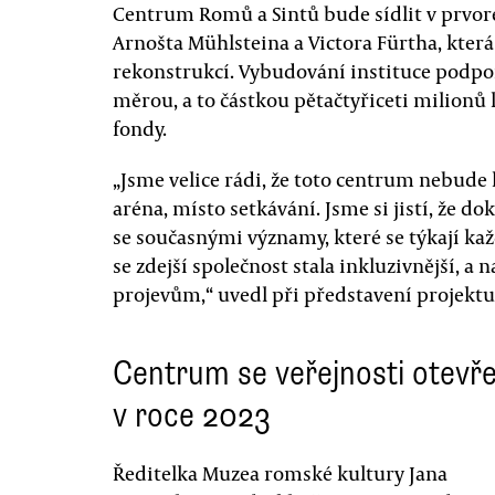
Centrum Romů a Sintů bude sídlit v prvor
Arnošta Mühlsteina a Victora Fürtha, kter
rekonstrukcí. Vybudování instituce podpoř
měrou, a to částkou pětačtyřiceti milionů 
fondy.
„Jsme velice rádi, že toto centrum nebude 
aréna, místo setkávání. Jsme si jistí, že do
se současnými významy, které se týkají kaž
se zdejší společnost stala inkluzivnější, 
projevům,“ uvedl při představení projektu 
Centrum se veřejnosti otevř
v roce 2023
Ředitelka Muzea romské kultury Jana