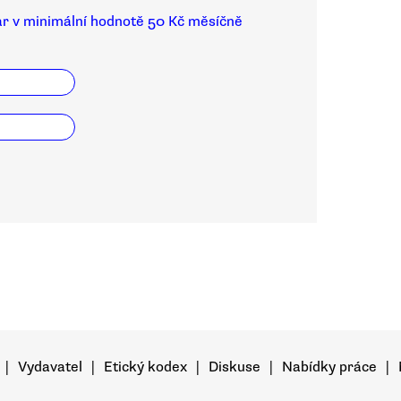
ar v minimální hodnotě 50 Kč měsíčně
|
Vydavatel
|
Etický kodex
|
Diskuse
|
Nabídky práce
|