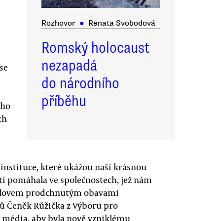
Rozhovor
●
Renata Svobodová
Romský holocaust
nezapadá
ese
do národního
příběhu
ého
ch
instituce, které ukážou naší krásnou
tí pomáhala ve společnostech, jež nám
roslovem prodchnutým obavami
ů Čeněk Růžička z Výboru pro
 média, aby byla nově vzniklému