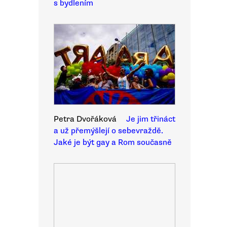
s bydlením
Petra Dvořáková
Je jim třináct
a už přemýšlejí o sebevraždě.
Jaké je být gay a Rom současně