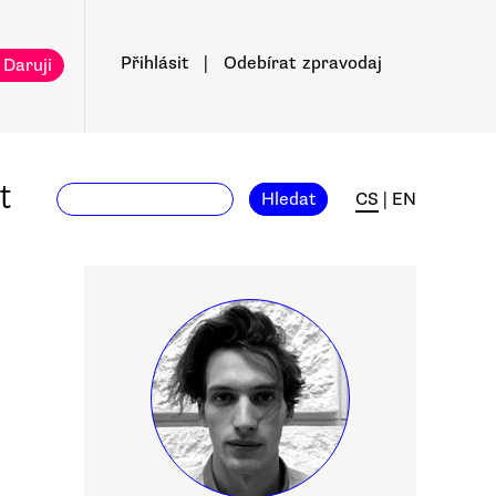
Přihlásit
|
Odebírat
zpravodaj
 Daruji
t
Hledat
CS
|
EN