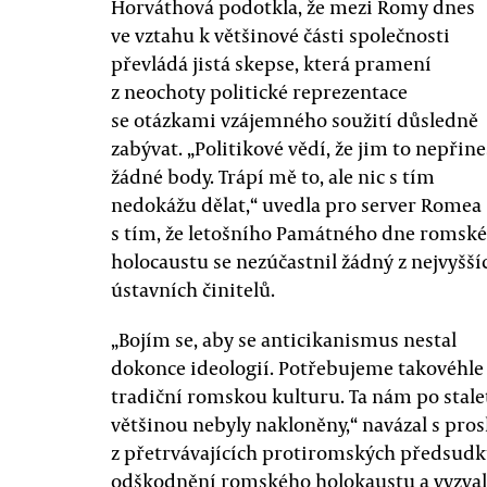
Horváthová podotkla, že mezi Romy dnes
ve vztahu k většinové části společnosti
převládá jistá skepse, která pramení
z neochoty politické reprezentace
se otázkami vzájemného soužití důsledně
zabývat. „Politikové vědí, že jim to nepřin
žádné body. Trápí mě to, ale nic s tím
nedokážu dělat,“ uvedla pro server Romea
s tím, že letošního Památného dne romsk
holocaustu se nezúčastnil žádný z nejvyšší
ústavních činitelů.
„Bojím se, aby se anticikanismus nestal
dokonce ideologií. Potřebujeme takovéhle 
tradiční romskou kulturu. Ta nám po stale
většinou nebyly nakloněny,“ navázal s p
z přetrvávajících protiromských předsudk
odškodnění romského holokaustu a vyzval