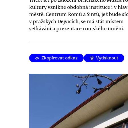
kultury vznikne obdobná instituce i v hla
městě. Centrum Romů a Sintů, jež bude síd
v pražských Dejvicích, se má stát místem
setkávání a prezentace romského umění.
Zkopírovat odkaz
Vytisknout