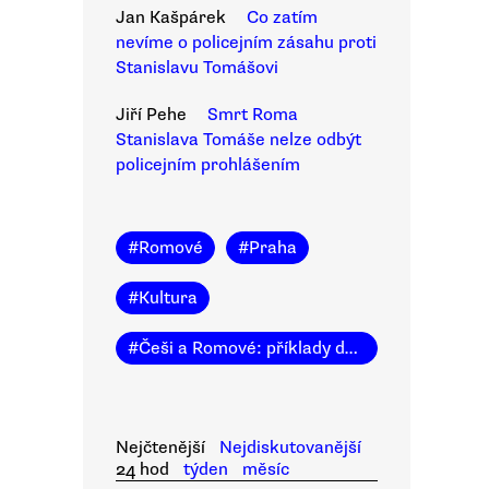
Jan Kašpárek
Co zatím
nevíme o policejním zásahu proti
Stanislavu Tomášovi
Jiří Pehe
Smrt Roma
Stanislava Tomáše nelze odbýt
policejním prohlášením
#
Romové
#
Praha
#
Kultura
#
Češi a Romové: příklady dobré praxe
Nejčtenější
Nejdiskutovanější
24 hod
týden
měsíc