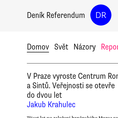
Deník Referendum
DR
Domov
Svět
Názory
Repo
V Praze vyroste Centrum R
a Sintů. Veřejnosti se otevře
do dvou let
Jakub Krahulec
Třicet let po založení brněnského Muzea 