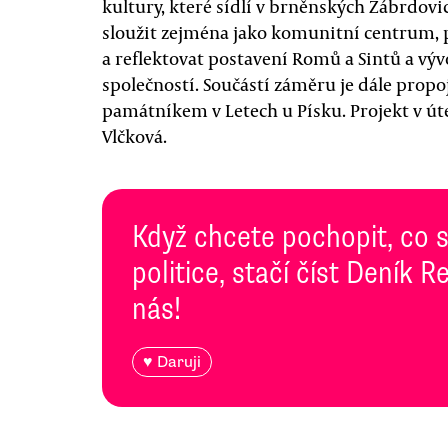
kultury, které sídlí v brněnských Zábrdovi
sloužit zejména jako komunitní centrum,
a reflektovat postavení Romů a Sintů a výv
společností. Součástí záměru je dále propoj
památníkem v Letech u Písku. Projekt v úte
Vlčková.
Když chcete pochopit, co 
politice, stačí číst Deník
nás!
♥ Daruji