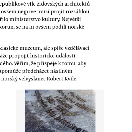
epublikové vile židovských architektů
á ovšem nejprve musí projít rozsáhlou
ilo ministerstvo kultury. Největší
korun, se na ní ovšem podílí norské
klasické muzeum, ale spíše vzdělávací
káže propojit historické události
dého. Věřím, že přispěje k tomu, aby
a napomůže předcházet násilným
norský velvyslanec Robert Kvile.
e