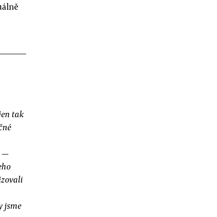
uálně
jen tak
čné
.
i —
eho
izovali
y jsme