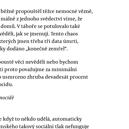
l běžně propouštěl těžce nemocné vězně,
nimálně z jednoho svědectví víme, že
 domů. V táboře se potulovalo také
ěděli, jak se jmenují. Tento chaos
terých jmen třeba tři data úmrtí,
cky dodáno „konečně zemřel“.
poustě věcí nevěděli nebo bychom
bětí proto považujme za minimální
lo usmrceno zhruba devadesát procent
ocidu.
enocidě
le když to někdo udělá, automaticky
omského takový sociální tlak nefunguje