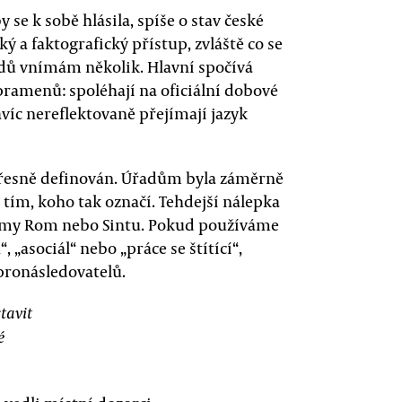
se k sobě hlásila, spíše o stav české
ký a faktografický přístup, zvláště co se
dů vnímám několik. Hlavní spočívá
pramenů: spoléhají na oficiální dobové
víc nereflektovaně přejímají jazyk
přesně definován. Úřadům byla záměrně
tím, koho tak označí. Tehdejší nálepka
ojmy Rom nebo Sintu. Pokud používáme
 „asociál“ nebo „práce se štítící“,
pronásledovatelů.
tavit
é