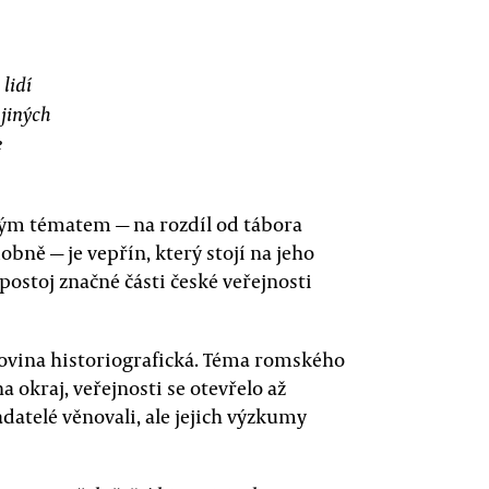
lidí
 jiných
e
ivým tématem — na rozdíl od tábora
bně — je vepřín, který stojí na jeho
 postoj značné části české veřejnosti
 rovina historiografická. Téma romského
 okraj, veřejnosti se otevřelo až
adatelé věnovali, ale jejich výzkumy