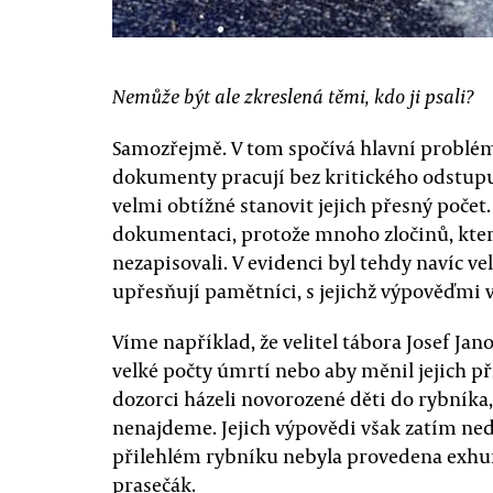
Nemůže být ale zkreslená těmi, kdo ji psali?
Samozřejmě. V tom spočívá hlavní problém
dokumenty pracují bez kritického odstupu. T
velmi obtížné stanovit jejich přesný poče
dokumentaci, protože mnoho zločinů, kter
nezapisovali. V evidenci byl tehdy navíc ve
upřesňují pamětníci, s jejichž výpověďmi v
Víme například, že velitel tábora Josef Jan
velké počty úmrtí nebo aby měnil jejich pří
dozorci házeli novorozené děti do rybníka
nenajdeme. Jejich výpovědi však zatím ned
přilehlém rybníku nebyla provedena exhum
prasečák.