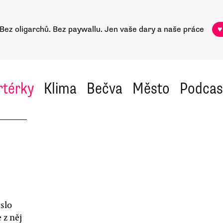
Bez oligarchů. Bez paywallu.
Jen vaše dary a naše práce
♥
rtérky
Klima
Bečva
Město
Podcas
slo
z něj