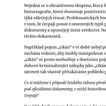
Nejedná se o ohraničenou skupinu, která by 
historiografie, které dominuje pozitivistic
týká válečných témat. Problematických bo
v tom, že čerpají pouze z omezených typů 
dokumenty a opomíjejí ústní svědectví. Na
těchto dokumentů.
Například pojem „cikán“ v té době nebyl 
nechána volnost, aby mohly manipulovat s 
„cikán“ se proto neshoduje s dnešními p
dobové kriminalizující nálepky jako „cikán“,
zároveň tak vlastně přitakáváme pohledu 
Co si můžeme v případě letského tábora předs
pod oficiálními dokumenty, z nichž historikov
čerpají?