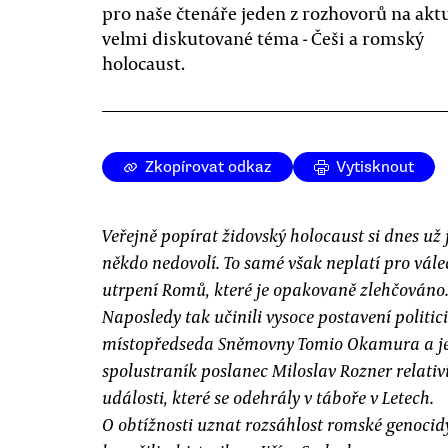
pro naše čtenáře jeden z rozhovorů na akt
velmi diskutované téma - Češi a romský
holocaust.
Zkopírovat odkaz
Vytisknout
Veřejně popírat židovský holocaust si dnes už 
někdo nedovolí. To samé však neplatí pro vále
utrpení Romů, které je opakovaně zlehčováno
Naposledy tak učinili vysoce postavení politic
místopředseda Sněmovny Tomio Okamura a j
spolustraník poslanec Miloslav Rozner relativ
události, které se odehrály v táboře v Letech.
O obtížnosti uznat rozsáhlost romské genocid