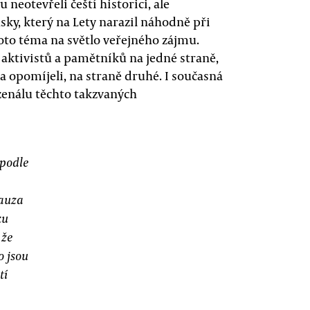
neotevřeli čeští historici, ale
sky, který na Lety narazil náhodně při
oto téma na světlo veřejného zájmu.
 aktivistů a pamětníků na jedné straně,
ma opomíjeli, na straně druhé. I současná
enálu těchto takzvaných
 podle
kauza
ku
 že
o jsou
tí