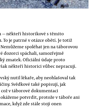
 — někteří historikové s těmito
o je patrné v otázce obětí. Je totiž
t. Nemůžeme spoléhat jen na táborovou
é dozorci spáchali, samozřejmě
lký zmatek. Oficiální údaje proto
šak někteří historici vůbec nepracují.
ovský nutil lékaře, aby neohlašoval tak
činy. Svědkové také popisují, jak
, což v táborové dokumentaci
okážeme potvrdit, protože v táboře ani
ace, když zde stále stojí onen