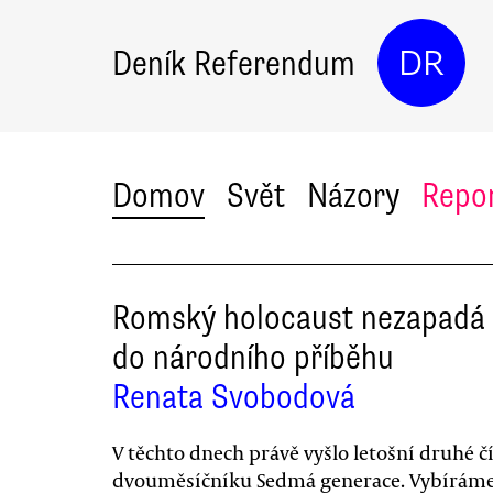
Deník Referendum
DR
Domov
Svět
Názory
Repo
Romský holocaust nezapadá
do národního příběhu
Renata Svobodová
V těchto dnech právě vyšlo letošní druhé čí
dvouměsíčníku Sedmá generace. Vybíráme 