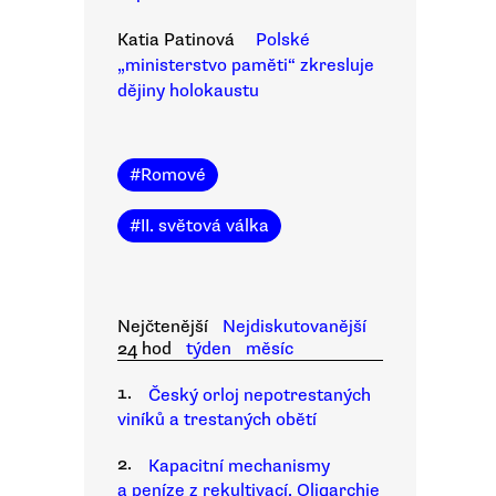
Katia Patinová
Polské
„ministerstvo paměti“ zkresluje
dějiny holokaustu
#
Romové
#
II. světová válka
Nejčtenější
Nejdiskutovanější
24 hod
týden
měsíc
1.
Český orloj nepotrestaných
viníků a trestaných obětí
2.
Kapacitní mechanismy
a peníze z rekultivací. Oligarchie