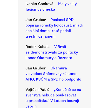
Ivanka Čonková
Malý velký
fašismus dneška
Jan Gruber
Poslanci SPD
popírají romský holocaust, mladí
sociální demokraté podali
trestní oznámení
Radek Kubala
V Brně
se demonstrovalo za politický
konec Okamury a Roznera
Jan Gruber
Okamura
ve vedení Sněmovny zůstane.
ANO, KSČM a SPD ho podpořilo
Vojtěch Petrů
„Konečně se na
zvěrstva nebude poukazovat
u prasečáku.“ V Letech bourají
vepřín