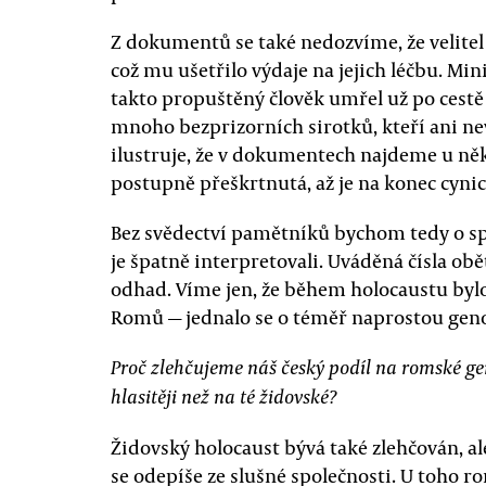
Z dokumentů se také nedozvíme, že velite
což mu ušetřilo výdaje na jejich léčbu. Mi
takto propuštěný člověk umřel už po cestě
mnoho bezprizorních sirotků, kteří ani nev
ilustruje, že v dokumentech najdeme u něk
postupně přeškrtnutá, až je na konec cyni
Bez svědectví pamětníků bychom tedy o s
je špatně interpretovali. Uváděná čísla o
odhad. Víme jen, že během holocaustu by
Romů — jednalo se o téměř naprostou gen
Proč zlehčujeme náš český podíl na romské g
hlasitěji než na té židovské?
Židovský holocaust bývá také zlehčován, a
se odepíše ze slušné společnosti. U toho r