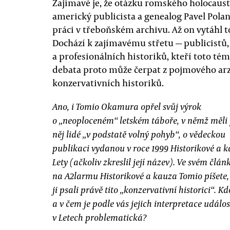
Zajímavé je, že otázku romského holocaustu 
americký publicista a genealog Pavel Polan
práci v třeboňském archivu. Až on vytáhl t
Dochází k zajímavému střetu — publicistů,
a profesionálních historiků, kteří toto té
debata proto může čerpat z pojmového arz
konzervativních historiků.
Ano, i Tomio Okamura opřel svůj výrok
o „neoploceném“ letském táboře, v němž měli
něj lidé „v podstatě volný pohyb“, o vědeckou
publikaci vydanou v roce 1999 Historikové a 
Lety (ačkoliv zkreslil její název). Ve svém člán
na A2larmu Historikové a kauza Tomio píšete,
ji psali právě tito „konzervativní historici“. Kd
a v čem je podle vás jejich interpretace událos
v Letech problematická?