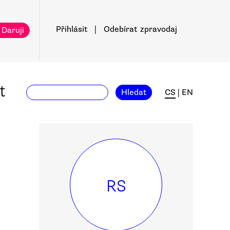
Přihlásit
|
Odebírat
zpravodaj
 Daruji
t
Hledat
CS
|
EN
RS